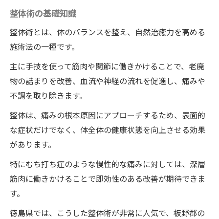
整体の力でむち打ち症を一回で解消する秘密と
整体術の基礎知識
は
深層筋肉へのアプローチ方法
整体術とは、体のバランスを整え、自然治癒力を高める
施術法の一種です。
痛みの根本原因を突き止める
身体全体のバランスを整える
主に手技を使って筋肉や関節に働きかけることで、老廃
物の詰まりを改善、血流や神経の流れを促進し、痛みや
来院者の声：一回の施術で感じた変化
不調を取り除きます。
整体師の経験と技術
ワイルドボディの整体がもたらす長期的な
整体は、痛みの根本原因にアプローチするため、表面的
効果
な症状だけでなく、体全体の健康状態を向上させる効果
があります。
むち打ち症の痛みと痺れをワイルドボディの整
体で即座に取り除く驚異の技術
特にむち打ち症のような慢性的な痛みに対しては、深層
痛みと痺れのメカニズム
筋肉に働きかけることで即効性のある改善が期待できま
す。
ワイルドボディの独自技術
施術前後の比較と患者の感想
徳島県では、こうした整体術が非常に人気で、板野郡の