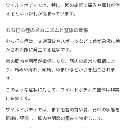
痛みを和らげる具体的な手技
ワイルドボディでは、特に一回の施術で痛みや痺れが消
えるという評判が高まっています。
痺れを解消するためのポイント
即効性の秘密：その場で感じる変化
むち打ち症のメカニズムと整体の関係
ワイルドボディの整体でむち打ち症を一回の施
むち打ち症は、交通事故やスポーツなどで首が急激に動
術で克服するためのステップ
かされた際に発生する症状です。
初診時のカウンセリングと診断
首の筋肉や靭帯が損傷したり、筋肉の異常な収縮によ
個別施術プランの作成
り、痛みや痺れ、頭痛、めまいなどが引き起こされま
施術の実施と注意点
す。
施術後のフォローアップ
このような症状に対して、ワイルドボディの整体は非常
再発防止のためのアドバイス
に有効です。
実際の利用者のケーススタディ
ワイルドボディでは、まず患者の首や肩、背中の状態を
徳島県の整体院・ワイルドボディで痛みと痺れ
詳細に評価し、筋肉や関節の歪みを特定します。
が消える瞬間を体験する