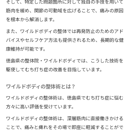
整体院選びのポイント
そして、特定した問題箇所に対して独自の手技を用いて
筋肉を緩め、関節の可動域を広げることで、痛みの原因
予約から施術までの流れ
を根本から解消します。
施術中に感じること
施術直後の変化を実感
また、ワイルドボディの整体では再発防止のためのアド
バイスやセルフケア方法も提供されるため、長期的な健
他の利用者の体験談
康維持が可能です。
整体院・ワイルドボディへのアクセスと所
在地
徳島県の整体院・ワイルドボディでは、こうした技術を
駆使してむち打ち症の改善を目指しています。
首が楽になる！むち打ち症をワイルドボディの
整体で一回で改善する理由
ワイルドボディの整体術とは？
首の構造と痛みの関係
ワイルドボディの整体術は、徳島県でむち打ち症に悩む
むち打ち症特有の症状とその対策
方々に高い評価を受けています。
ワイルドボディの整体が首に与える影響
ワイルドボディの整体術は、深層筋肉に直接働きかける
施術後の首の状態
ことで、痛みと痺れをその場で即座に軽減することがで
日常生活で気をつけたいポイント