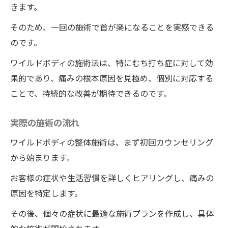
きます。
長期的な首の健康を保つために
そのため、一回の施術で首が楽になることを実感できる
ワイルドボディの整体術でむち打ち症の辛い症
のです。
状を一回で緩和する方法
むち打ち症の一般的な症状
ワイルドボディの施術法は、特にむち打ち症に対して効
果的であり、痛みの根本原因を見極め、個別に対応する
ワイルドボディの整体術の特長とその効果
ことで、持続的な改善が期待できるのです。
一回の施術で緩和できる理由
辛い症状から解放されるまでの流れ
実際の施術の流れ
患者の成功事例
ワイルドボディの整体施術は、まず初回カウンセリング
ワイルドボディの整体術を続けることの重
から始まります。
要性
お客様の症状や生活習慣を詳しくヒアリングし、痛みの
ワイルドボディの整体でむち打ち症を一回の施
原因を特定します。
術で根本から治す効果を探る
根本治療の必要性
その後、個々の症状に最適な施術プランを作成し、具体