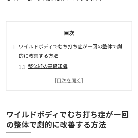
目次
ワイルドボディでむち打ち症が一回の整体で劇
的に改善する方法
整体術の基礎知識
むち打ち症のメカニズムと整体の関係
ワイルドボディの整体術とは？
実際の施術の流れ
施術後のアフターケア
ワイルドボディでむち打ち症が一回
ワイルドボディの整体術の効果と人体科学
の整体で劇的に改善する方法
的根拠