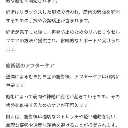
的な施術が開始されます。
一回で治すための具体的な技術
ワイルドボディの施術の効果を最大化する
施術はリラックスした環境で行われ、筋肉の緊張を解消
ために
するための手技や姿勢矯正が含まれます。
治療後の生活習慣のアドバイス
施術が完了した後も、再発防止のためのリハビリやセル
継続的な健康管理の提案
フケアの方法が提供され、継続的なサポートが受けられ
ワイルドボディの整体による総合的な健康
ます。
効果
施術後のアフターケア
整体によるむち打ち症の施術後、アフターケアは非常に
重要です。
施術によって筋肉や神経に変化が起きているため、その
状態を維持するためのケアが不可欠です。
例えば、施術後は適切なストレッチや軽い運動を行い、
無理な姿勢や過度な運動を避けることが推奨されます。