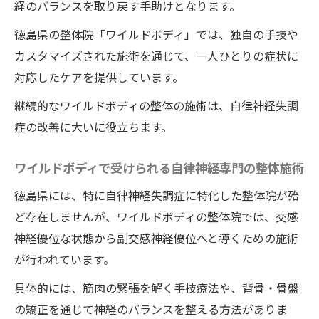
体で和らぐ自律神経失調症の症状
経のバランスを取り戻す手助けとなります。
交感神経優位が続くとどうなるか
徳島県の整体院「ワイルドボディ」では、独自の手技や
ワイルドボディの整体で症状が和らぐメカ
カスタマイズされた施術を通じて、一人ひとりの症状に
ニズム
対応したケアを提供しています。
副交感神経活性化によるメリット
継続的なワイルドボディの整体の施術は、自律神経失調
ワイルドボディの整体で得られるリラック
症の改善に大いに役立ちます。
ス効果
ワイルドボディでの整体利用者の声
ワイルドボディで受けられる自律神経専門の整体施術
自律神経失調症からの回復を目指すワイル
徳島県には、特に自律神経失調症に特化した整体院が殆
ドボディの整体の実践例
ど存在しませんが、ワイルドボディの整体院では、交感
自律神経のバランスを整えるワイルドボディの
神経優位な状態から副交感神経優位へと導くための施術
整体施術が注目される理由
が行われています。
自律神経バランス改善の重要性
具体的には、筋肉の緊張を解く手技療法や、背骨・骨盤
整体院・ワイルドボディが選ばれる理由
の矯正を通じて神経のバランスを整える方法がありま