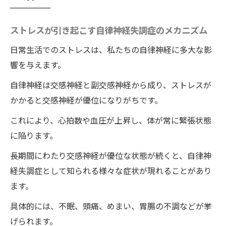
具体的な整体手法
ワイルドボディの整体で改善する自律神経
ストレスが引き起こす自律神経失調症のメカニズム
失調症の症状とは
日常生活でのストレスは、私たちの自律神経に多大な影
話題の整体院・ワイルドボディの交感神経優位
響を与えます。
から副交感神経優位への調整術
自律神経は交感神経と副交感神経から成り、ストレスが
交感神経と副交感神経の役割とバランス
かかると交感神経が優位になりがちです。
徳島県で話題の整体院・ワイルドボディの
これにより、心拍数や血圧が上昇し、体が常に緊張状態
特徴と魅力
に陥ります。
交感神経優位を改善するための整体アプロ
長期間にわたり交感神経が優位な状態が続くと、自律神
ーチ
経失調症として知られる様々な症状が現れることがあり
副交感神経を活性化する整体術の実際
ます。
徳島県の整体院「ワイルドボディ」の施術
具体的には、不眠、頭痛、めまい、胃腸の不調などが挙
内容
げられます。
整体治療の前後で感じる違いと効果