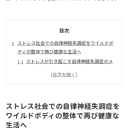
目次
ストレス社会での自律神経失調症をワイルドボ
ディの整体で再び健康な生活へ
ストレスが引き起こす自律神経失調症のメ
カニズム
整体が自律神経バランスに与える影響
ワイルドボディで受けられる自律神経専門
の整体施術
ストレス社会での自律神経失調症を
ワイルドボディの整体施術によってストレ
ワイルドボディの整体で再び健康な
スを軽減する方法
生活へ
交感神経を抑え、副交感神経を活性化する