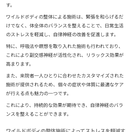
ワイルドボディの整体で得られる具体的な
す。
効果
ワイルドボディの整体による施術は、緊張を和らげるだ
施術前に知っておきたいポイント
けでなく、体全体のバランスを整えることで、日常生活
心地よさの追求
のストレスを軽減し、自律神経の改善を促進します。
利用者の実際の声から見える効果
特に、呼吸法や瞑想を取り入れた施術も行われており、
整体でストレスを解消徳島県で自律神経をリセ
これにより副交感神経が活性化され、リラックス効果が
ットする方法
高まります。
整体がもたらすストレス解消効果
また、来院者一人ひとりに合わせたカスタマイズされた
徳島県で人気の整体院紹介
施術が提供されるため、個々の症状や体質に最適なケア
自律神経をリセットするための具体的な施
が行える点も魅力の一つです。
術内容
これにより、持続的な効果が期待でき、自律神経のバラ
ワイルドボディの整体施術によるリラクゼ
ンスを整えることができます。
ーションのメカニズム
日常生活でのストレス管理方法
ワイルドボディの整体施術によってストレスを軽減す