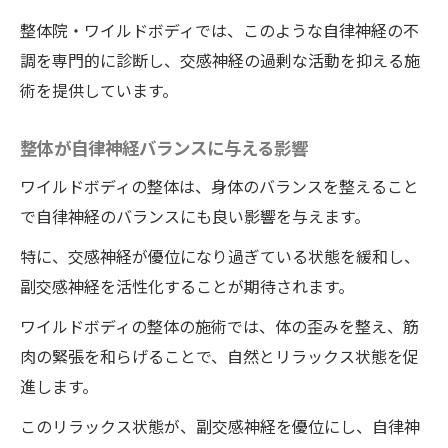
整体院・ワイルドボディでは、このような自律神経の不
整体で自律神経を整えるワイルドボディで注目
調を専門的に診断し、交感神経の過剰な活動を抑える施
の施術法とは
術を提供しています。
自律神経が乱れる原因とその影響
ワイルドボディの整体で自律神経を整える
整体が自律神経バランスに与える影響
仕組み
ワイルドボディの整体は、身体のバランスを整えること
ワイルドボディで受けられる最新の整体施
で自律神経のバランスにも良い影響を与えます。
術
特に、交感神経が優位になり過ぎている状態を緩和し、
日常生活で取り入れる自律神経ケアのポイ
副交感神経を活性化することが期待されます。
ント
ワイルドボディの整体と生活習慣改善の相
ワイルドボディの整体の施術では、体の歪みを整え、筋
乗効果
肉の緊張を和らげることで、自然とリラックス状態を促
注目の整体施術に対する口コミと体験談
進します。
交感神経から副交感神経へワイルドボディの整
このリラックス状態が、副交感神経を優位にし、自律神