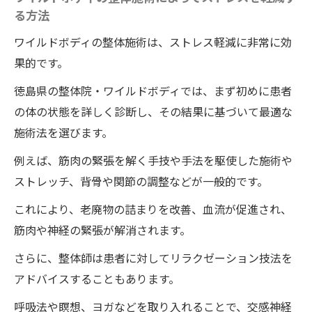
る方法
整体と一緒に取り入れたいセルフケア
整体院・ワイルドボディで自律神経失調症に効
ワイルドボディの整体施術は、ストレス軽減に非常に効
果的な施術を紹介
果的です。
自律神経失調症に特化した整体施術とは
徳島県の整体院・ワイルドボディでは、まず初めに患者
整体院「ワイルドボディ」の特徴
の体の状態を詳しく診断し、その結果に基づいて最適な
施術法を選びます。
施術を受ける前に知っておくべきこと
実際の施術の流れと内容
例えば、筋肉の緊張を解く手技や手法を駆使した施術や
整体院選びのポイントとおすすめ
ストレッチ、背骨や関節の調整などが一般的です。
口コミから見る施術の効果と満足度
これにより、老廃物の詰まりを改善、血流が促進され、
交感神経の過剰反応をワイルドボディの整体で
筋肉や神経の緊張が解消されます。
改善副交感神経優位にする方法
さらに、整体師は患者に対してリラクゼーション技法を
交感神経の過剰反応が引き起こす問題とは
アドバイスすることもあります。
副交感神経を優位にするための整体施術
呼吸法や瞑想、ヨガなどを取り入れることで、交感神経