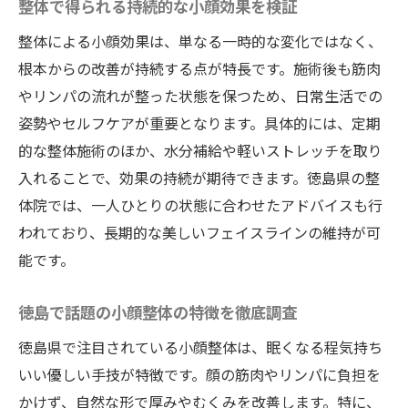
整体で得られる持続的な小顔効果を検証
整体による小顔効果は、単なる一時的な変化ではなく、
根本からの改善が持続する点が特長です。施術後も筋肉
やリンパの流れが整った状態を保つため、日常生活での
姿勢やセルフケアが重要となります。具体的には、定期
的な整体施術のほか、水分補給や軽いストレッチを取り
入れることで、効果の持続が期待できます。徳島県の整
体院では、一人ひとりの状態に合わせたアドバイスも行
われており、長期的な美しいフェイスラインの維持が可
能です。
徳島で話題の小顔整体の特徴を徹底調査
徳島県で注目されている小顔整体は、眠くなる程気持ち
いい優しい手技が特徴です。顔の筋肉やリンパに負担を
かけず、自然な形で厚みやむくみを改善します。特に、