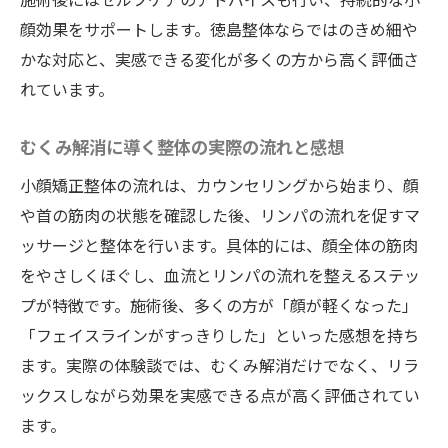
小顔整体の持続期間とリピートの目安
顔効果をサポートします。徳島整体ならではのきめ細や
初回から変化を感じやすい施術の特徴
かな対応と、実感できる変化が多くの方から高く評価さ
整体施術後にすぐ行いたいセルフケア法
れています。
顔の厚み減少と癒しが両立する整体の秘密
むくみ解消に導く整体の実際の流れと感想
整体が顔の厚みと癒しを同時に叶える理由
小顔矯正とリラックス効果の関係を解説
小顔矯正整体の流れは、カウンセリングから始まり、顔
や首の筋肉の状態を確認した後、リンパの流れを促すマ
整体施術中に感じる眠気の正体とは何か
ッサージと整体を行います。具体的には、顔全体の筋肉
顔の厚み改善と癒しの相乗効果に注目
をやさしくほぐし、血流とリンパの流れを整えるステッ
整体で日々のストレスを和らげる方法
プが特徴です。施術後、多くの方が「顔が軽くなった」
徳島で人気の整体が支持される理由
「フェイスラインがすっきりした」といった感想を持ち
ます。実際の体験談では、むくみ解消だけでなく、リラ
ックスしながら効果を実感できる点が高く評価されてい
ます。