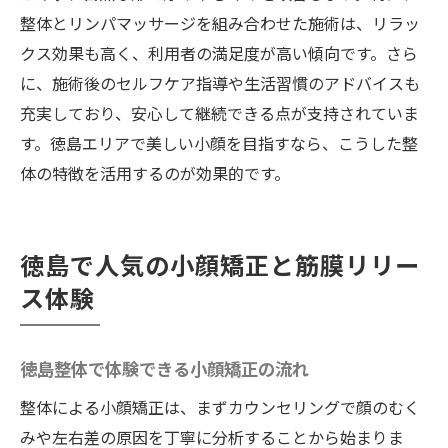
整体とリンパマッサージを組み合わせた施術は、リラッ
クス効果も高く、利用者の満足度が高い傾向です。さら
に、施術後のセルフケア指導や生活習慣のアドバイスも
充実しており、安心して継続できる点が支持されていま
す。徳島エリアで美しい小顔を目指すなら、こうした整
体の特徴を活用するのが効果的です。
徳島で人気の小顔矯正と筋膜リリー
ス体験
徳島整体で体験できる小顔矯正の流れ
整体による小顔矯正は、まずカウンセリングで顔のむく
みや左右差の原因を丁寧に分析することから始まりま