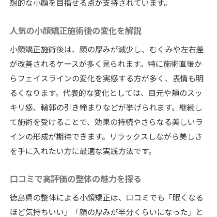
想的な小顔を目指せる点が支持されています。
人気の小顔矯正施術後の変化を解説
小顔矯正施術後は、顔の厚みが減少し、むくみや左右差
が改善されるケースが多く見られます。特に施術直後か
らフェイスラインの変化を実感する方が多く、表情も明
るくなります。代表的な変化としては、目元や頬のスッ
キリ感、輪郭の引き締まりなどが挙げられます。継続し
て施術を受けることで、効果の持続やさらなる美しいラ
インの形成が期待できます。リラックスしながら美しさ
を手に入れたい方に最適な実践方法です。
口コミで高評価の整体の魅力を探る
徳島県の整体による小顔矯正は、口コミでも「眠くなる
ほど気持ちいい」「顔の厚みが半分くらいになった」と