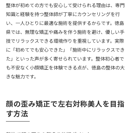
整体が初めての方でも安心して受けられる理由は、専門
知識と経験を持つ整体師が丁寧にカウンセリングを行
い、一人ひとりに最適な施術を提供するからです。徳島
県では、無理な矯正や痛みを伴う施術を避け、優しい手
技でリラックスできる環境作りを重視しています。実際
に「初めてでも安心できた」「施術中にリラックスでき
た」といった声が多く寄せられています。整体初心者で
も不安なく小顔矯正を体験できる点が、徳島の整体の大
きな魅力です。
顔の歪み矯正で左右対称美人を目指
す方法