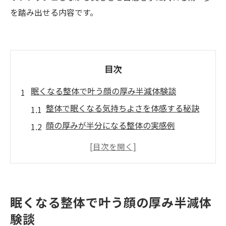
を踏み出せる内容です。
目次
眠くなる整体で叶う顔の厚み半減体験談
整体で眠くなる気持ちよさを体感する秘訣
顔の厚みが半分になる整体の実感例
小顔矯正の施術で感じる安心と癒し効果
徳島整体ならではの小顔矯正体験を徹底解
説
むくみ解消に導く整体の実際の流れと感想
眠くなる整体で叶う顔の厚み半減体
口コミで評判の小顔整体はなぜ人気なのか
験談