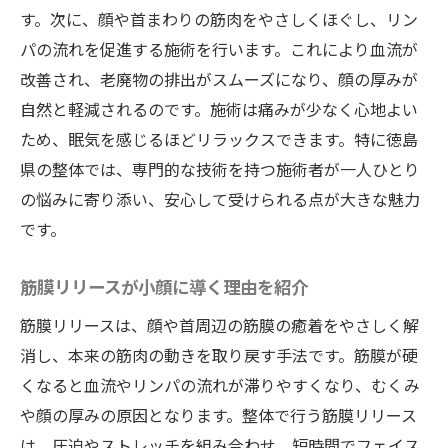
す。次に、顔や首まわりの筋肉をやさしくほぐし、リン
パの流れを促進する施術を行います。これにより血流が
改善され、老廃物の排出がスムーズになり、顔の厚みが
自然と軽減されるのです。施術は痛みが少なく心地よい
ため、眠気を感じるほどリラックスできます。特に徳島
県の整体では、専門的な技術を持つ施術者が一人ひとり
の悩みに寄り添い、安心して受けられる点が大きな魅力
です。
筋膜リリースが小顔に導く理由を紹介
筋膜リリースは、顔や首周辺の筋膜の癒着をやさしく解
消し、本来の筋肉の動きを取り戻す手法です。筋膜が硬
くなると血流やリンパの流れが滞りやすくなり、むくみ
や顔の厚みの原因となります。整体で行う筋膜リリース
は、圧迫やストレッチを組み合わせ、短時間でフェイス