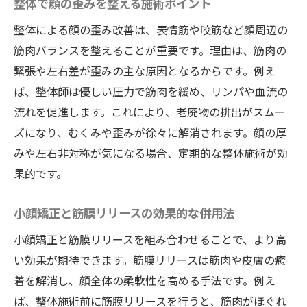
整体で顔の歪みを整える施術ポイント
整体による顔の歪み改善は、表情筋や咬筋など顔周辺の
筋肉バランスを整えることが重要です。理由は、筋肉の
緊張や左右差が歪みの主な原因となるからです。例え
ば、整体師は優しい圧力で筋肉を緩め、リンパや血流の
流れを促進します。これにより、老廃物の排出がスムー
ズになり、むくみや歪みが徐々に解消されます。顔の厚
みや左右非対称が気になる場合、定期的な整体施術が効
果的です。
小顔矯正と筋膜リリースの効果的な併用法
小顔矯正と筋膜リリースを組み合わせることで、より高
い効果が期待できます。筋膜リリースは筋肉や皮膚の癒
着を解消し、顔全体の柔軟性を高める手法です。例え
ば、整体施術前に筋膜リリースを行うと、筋肉がほぐれ