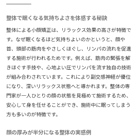
リラックスしながら受ける小顔整体の魅力
整体でリラックスしながら小顔を目指す方
整体で眠くなる気持ちよさを体感する秘訣
法
整体による小顔矯正は、リラックス効果の高さが特徴で
小顔矯正がもたらす顔の厚みへの変化とは
す。なぜ眠くなるほど気持ちよいのかというと、顔や
徳島の人気整体が選ばれるリラックス理由
首、頭部の筋肉をやさしくほぐし、リンパの流れを促進
整体施術中に眠くなる感覚の正体に迫る
する施術が行われるためです。例えば、筋肉の緊張を解
小顔整体で期待できる癒しと美容の効果
きほぐす手技や、心地よい圧でリンパを流す独自の技術
整体が初めてでも安心して受けられる理由
が組み合わされています。これにより副交感神経が優位
顔の歪み矯正で左右対称美人を目指す方法
になり、深いリラックス状態へと導かれます。整体の専
整体で顔の歪みを整える施術ポイント
門家が一人ひとりの顔の状態を見極めて施術するため、
安心して身を任せることができ、施術中に眠ってしまう
小顔矯正と筋膜リリースの効果的な併用法
方も多いのが特徴です。
左右対称なフェイスラインを作る整体とは
顔の歪み矯正で得られる小顔効果の実際
顔の厚みが半分になる整体の実感例
徳島の整体で美しい顔立ちを目指すコツ