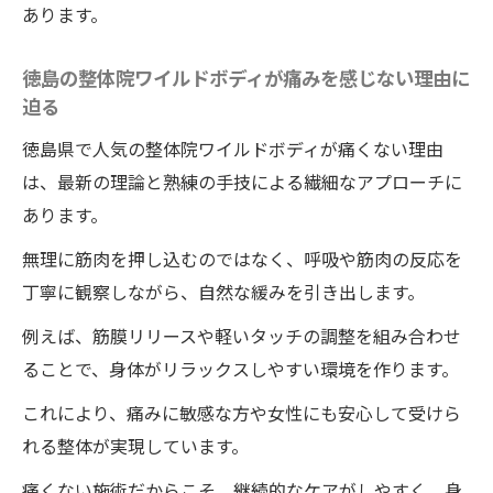
あります。
ルな声と感想を徹底紹介
安心して整体を受けるための事前チェック
徳島の整体院ワイルドボディが痛みを感じない理由に
リラックスしながら整体院ワイルドボディで姿
迫る
勢改善へ
徳島県で人気の整体院ワイルドボディが痛くない理由
整体院ワイルドボディで美姿勢を目指すリ
は、最新の理論と熟練の手技による繊細なアプローチに
ラックス施術の魅力
あります。
整体院ワイルドボディによる姿勢改善がも
無理に筋肉を押し込むのではなく、呼吸や筋肉の反応を
たらす健康効果とは
丁寧に観察しながら、自然な緩みを引き出します。
女性が整体に求める癒しと安心ポイント
例えば、筋膜リリースや軽いタッチの調整を組み合わせ
整体院ワイルドボディの施術と筋膜リリー
ることで、身体がリラックスしやすい環境を作ります。
スの組み合わせで姿勢改善
これにより、痛みに敏感な方や女性にも安心して受けら
整体院ワイルドボディの施術で得られる身
れる整体が実現しています。
長アップ感と体の軽さ実感
整体施術後の姿勢維持に役立つ習慣を紹介
痛くない施術だからこそ、継続的なケアがしやすく、身