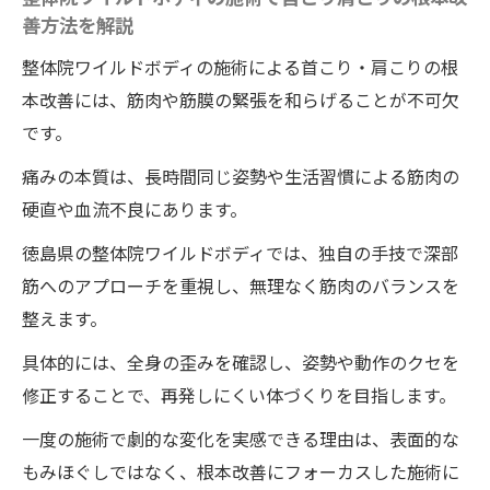
善方法を解説
紹介
整体後に効果を実感するためのポイントと
整体院ワイルドボディの施術による首こり・肩こりの根
は
本改善には、筋肉や筋膜の緊張を和らげることが不可欠
巻肩も一度で楽になる徳島の整体院ワイルドボ
です。
ディの体験
痛みの本質は、長時間同じ姿勢や生活習慣による筋肉の
整体院ワイルドボディで巻肩が劇的に変化
硬直や血流不良にあります。
する理由を解説
徳島県の整体院ワイルドボディでは、独自の手技で深部
首こり肩こりと巻肩の関係性を整体院ワイ
筋へのアプローチを重視し、無理なく筋肉のバランスを
ルドボディで紐解く
整えます。
徳島の整体院ワイルドボディで得られる即
具体的には、全身の歪みを確認し、姿勢や動作のクセを
効性と満足感とは
修正することで、再発しにくい体づくりを目指します。
巻肩改善に整体院ワイルドボディの施術を
一度の施術で劇的な変化を実感できる理由は、表面的な
取り入れる新しい発想
もみほぐしではなく、根本改善にフォーカスした施術に
整体院ワイルドボディの施術体験者のリア