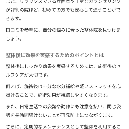
また、リラックスできる雰囲気や丁寧なカウンセリング
肩甲骨はがしや筋膜リリースの整体院ワイ
が評判の院ほど、初めての方でも安心して通うことがで
ルドボディの効果
きます。
整体院ワイルドボディで慢性的な悩みを解
消できる理由とは
口コミを参考に、自分の悩みに合った整体院を見つけま
しょう。
整体院ワイルドボディの施術前後で感じる
体の変化を詳しく解説
整体後に効果を実感するためのポイントとは
整体院ワイルドボディの継続で得られる健
整体後にしっかり効果を実感するためには、施術後のセ
康メリットまとめ
ルフケアが大切です。
整体院ワイルドボディの施術による日常生
活の質向上のコツを伝授
例えば、施術後は十分な水分補給や軽いストレッチを心
整体の効果を長持ちさせる生活習慣のヒント
掛けることで、施術効果が持続しやすくなります。
整体後の効果を保つためのセルフケア習慣
また、日常生活での姿勢や動作にも注意を払い、同じ姿
整体と相性の良いストレッチやエクササイ
勢を長時間続けないことが再発防止につながります。
ズ
さらに、定期的なメンテナンスとして整体を利用するこ