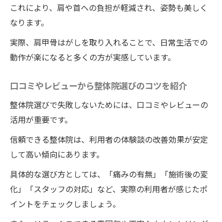
整体選びで失敗しないための検索活用術
これにより、肩や首への負担が軽減され、姿勢も美しく
ホットペッパービューティー活用で理想の
なります。
整体に出会う
実際、肩甲骨はがしを取り入れることで、日常生活での
整体のレビューや評価を見極めるポイント
動作が楽になると多くの方が実感しています。
とは
整体のお得なクーポン活用テクニックを紹
口コミやレビューから整体院選びのコツを紹介
介
整体院選びで失敗しないためには、口コミやレビューの
予約前にチェックしたい整体院の安心ポイ
活用が重要です。
ント
信頼できる整体院は、利用者の体験談の改善効果が安定
整体選びで重視したい女性視点のポイント
して高い傾向にあります。
首や肩の悩みを整体院ワイルドボディの施術で
具体的な選び方としては、「痛みの有無」「施術後の変
根本から見直す
化」「スタッフの対応」など、実際の利用者が感じたポ
整体院ワイルドボディの施術で首こり肩こ
イントをチェックしましょう。
りを根本改善に導く方法