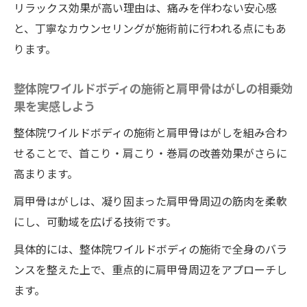
施術が選ばれる理由
リラックス効果が高い理由は、痛みを伴わない安心感
整体院ワイルドボディの施術で小顔矯正が
と、丁寧なカウンセリングが施術前に行われる点にもあ
実現する秘密とその効果
ります。
徳島で小顔矯正が人気の整体院ワイルドボ
整体院ワイルドボディの施術と肩甲骨はがしの相乗効
ディの施術の特徴を解説
果を実感しよう
整体院ワイルドボディの施術と美容効果を
両立させる新しいケア方法
整体院ワイルドボディの施術と肩甲骨はがしを組み合わ
せることで、首こり・肩こり・巻肩の改善効果がさらに
整体院ワイルドボディの施術で顔のむくみ
高まります。
や歪みを改善するポイント
口コミで評判の整体院ワイルドボディの施
肩甲骨はがしは、凝り固まった肩甲骨周辺の筋肉を柔軟
術が選ばれる理由とは
にし、可動域を広げる技術です。
整体院ワイルドボディの施術で心も身体も
具体的には、整体院ワイルドボディの施術で全身のバラ
リフレッシュする体験談
ンスを整えた上で、重点的に肩甲骨周辺をアプローチし
ホットペッパービューティーで整体探しのコツ
ます。