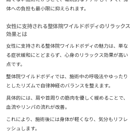
体への負担も最小限に抑えられます。
筋膜リリースを通じた肩首の新ケア法
整体院ワイルドボディの施術と筋膜リリー
女性に支持される整体院ワイルドボディのリラックス
スで肩首ケアが進化する理由
効果とは
筋膜リリース施術で感じる整体施術の即効
女性に支持される整体院ワイルドボディの魅力は、単な
性とは
る症状緩和にとどまらず、心身のリラックス効果が高い
整体院ワイルドボディの施術と肩甲骨はが
点です。
しの新しい相乗効果を紹介
整体院ワイルドボディでは、施術中の呼吸法やゆったり
ワイルドボディで注目の筋膜リリース整体
としたリズムで自律神経のバランスを整えます。
の体験談集
具体的には、肩や首周りの筋肉を優しく緩めることで、
整体で筋膜ケアを続けるメリットと継続法
血流やリンパの流れが改善。
肩こりや首こりを整体で根本からケアしよ
う
これにより、施術後には身体が軽くなり、気分もリフレ
小顔矯正も叶う徳島の整体院ワイルドボディの
ッシュします。