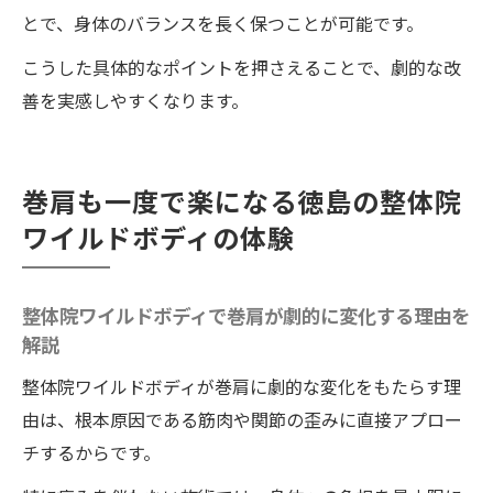
整体の効果を高める日常の姿勢改善ポイン
とで、身体のバランスを長く保つことが可能です。
ト
こうした具体的なポイントを押さえることで、劇的な改
整体通いを続けるためのモチベーション維
善を実感しやすくなります。
持法
整体で得た健康を日常に活かす工夫を紹介
整体の良さを実感し続ける生活のヒント集
巻肩も一度で楽になる徳島の整体院
ワイルドボディの体験
整体院ワイルドボディで巻肩が劇的に変化する理由を
解説
整体院ワイルドボディが巻肩に劇的な変化をもたらす理
由は、根本原因である筋肉や関節の歪みに直接アプロー
チするからです。