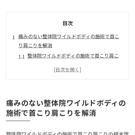
目次
痛みのない整体院ワイルドボディの施術で首こ
り肩こりを解消
整体院ワイルドボディの施術で首こり肩こ
りの根本改善方法を解説
徳島の整体院ワイルドボディが痛みを感じ
ない理由に迫る
女性に支持される整体院ワイルドボディの
痛みのない整体院ワイルドボディの
リラックス効果とは
施術で首こり肩こりを解消
整体院ワイルドボディの施術と肩甲骨はが
しの相乗効果を実感しよう
口コミやレビューから整体院選びのコツを
整体院ワイルドボディの施術で首こり肩こりの根本改