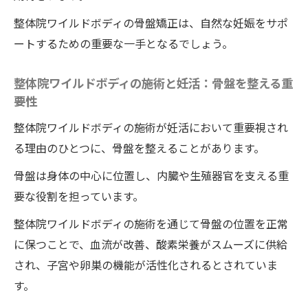
妊活における骨盤矯正の具体的な効果
整体院ワイルドボディの骨盤矯正は、自然な妊娠をサポ
ワイルドボディでの整体体験が広げる妊活
ートするための重要な一手となるでしょう。
の可能性
妊活を前進させる骨盤矯正の実践例
整体院ワイルドボディの施術と妊活：骨盤を整える重
徳島県の整体院ワイルドボディで妊活に挑
要性
戦するためのガイド
整体院ワイルドボディの施術が妊活において重要視され
徳島県整体院ワイルドボディの専門的アプロー
る理由のひとつに、骨盤を整えることがあります。
チで子宮の着床率を高める
骨盤は身体の中心に位置し、内臓や生殖器官を支える重
整体院ワイルドボディの施術で子宮の着床
要な役割を担っています。
力を向上させる方法
整体院ワイルドボディの施術を通じて骨盤の位置を正常
徳島県の専門整体院ワイルドボディによる
に保つことで、血流が改善、酸素栄養がスムーズに供給
着床率改善施策
され、子宮や卵巣の機能が活性化されるとされていま
妊活を成功させるための子宮着床力強化法
す。
徳島県で注目の整体院ワイルドボディのア