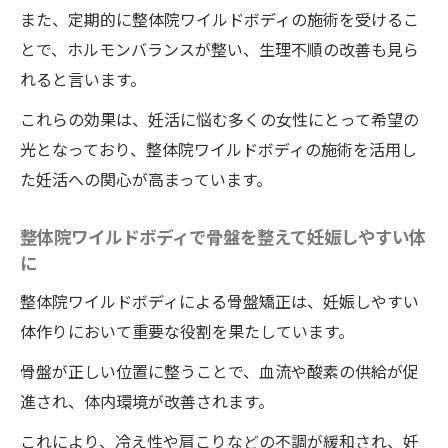
また、定期的に整体院ワイルドボディの施術を受けるこ
組み合わせによる妊活支援
とで、ホルモンバランスが整い、生理不順の改善も見ら
骨盤股間に効く整体院ワイルドボディの施術で
れると言います。
妊娠しやすい体質へと導く方法
これらの効果は、妊活に悩む多くの女性にとって希望の
骨盤矯正の重要性と整体院ワイルドボディ
光となっており、整体院ワイルドボディの施術を活用し
のアプローチ
た妊活への関心が高まっています。
整体院ワイルドボディの施術による骨盤股
間へのアプローチ
整体院ワイルドボディで骨盤を整えて妊娠しやすい体
に
骨盤のバランスを整える整体ストレッチ
徳島県の整体院ワイルドボディが提供する
整体院ワイルドボディによる骨盤矯正は、妊娠しやすい
骨盤股間施術
体作りにおいて重要な役割を果たしています。
整体院ワイルドボディの施術後のホルモン
骨盤が正しい位置に整うことで、血流や酸素の供給が促
バランスの変化
進され、体内環境が改善されます。
整体院ワイルドボディの施術で骨盤を整え
これにより、冷え性や肩こりなどの不調が緩和され、妊