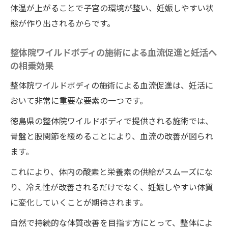
体温が上がることで子宮の環境が整い、妊娠しやすい状
子宮の冷えに悩む女性のための徳島県の整体院
態が作り出されるからです。
ワイルドボディの施術とは
子宮の冷えを改善する整体院ワイルドボデ
整体院ワイルドボディの施術による血流促進と妊活へ
ィの施術の特長
の相乗効果
徳島県の整体院ワイルドボディの施術で冷
整体院ワイルドボディの施術による血流促進は、妊活に
え性を解消
おいて非常に重要な要素の一つです。
女性に特化した整体院ワイルドボディの施
徳島県の整体院ワイルドボディで提供される施術では、
術の冷え対策
骨盤と股関節を緩めることにより、血流の改善が図られ
ます。
整体院ワイルドボディによる子宮の冷え改
善の実績
これにより、体内の酸素と栄養素の供給がスムーズにな
冷え性に悩む女性のための整体院ワイルド
り、冷え性が改善されるだけでなく、妊娠しやすい体質
ボディの施術療法
に変化していくことが期待されます。
徳島県の整体院ワイルドボディの施術で女
自然で持続的な体質改善を目指す方にとって、整体によ