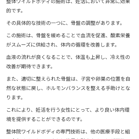
整体ワイルドボディの施術は、妊活において非常に効果
効果
的です。
妊活を支えるワイルドボディの施術メソッ
その具体的な技術の一つに、骨盤の調整があります。
ド
この施術は、骨盤を緩めることで血流を促進、酸素栄養
整体ワイルドボディが提供する妊娠サポー
がスムーズに供給され、体内の循環を改善します。
ト
血液の流れが良くなることで、体温も上昇し、冷え性の
徳島県におけるワイルドボディの実績と信
改善が期待できます。
頼
また、適切に整えられた骨盤は、子宮や卵巣の位置を自
整体ワイルドボディが妊活に適した理由
然な状態に戻し、ホルモンバランスを整える手助けとな
妊活における整体の重要性とワイルドボディで
ります。
の改善事例
整体院ワイルドボディの施術が妊活にもた
これにより、妊活を行う女性にとって、より良い体内環
らす重要なメリット
境を提供することができるのです。
ワイルドボディでの整体改善事例に学ぶ妊
整体院ワイルドボディの専門技術は、他の医療手段と組
活法