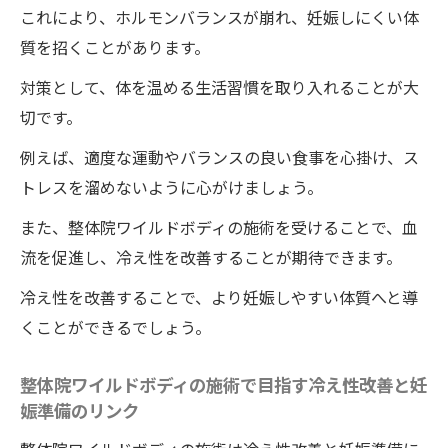
冷え改善と妊娠力向上を目指す整体院ワイ
これにより、ホルモンバランスが崩れ、妊娠しにくい体
ルドボディの施術療法
質を招くことがあります。
健康的な妊活を支える徳島県の整体院ワイルド
対策として、体を温める生活習慣を取り入れることが大
ボディの施術で子宮の冷えを根本から改善
切です。
徳島県の整体院ワイルドボディの施術で健
例えば、適度な運動やバランスの良い食事を心掛け、ス
康的な妊活を実現
トレスを溜めないように心がけましょう。
子宮の冷えを根本から改善する整体院ワイ
また、整体院ワイルドボディの施術を受けることで、血
ルドボディの施術
流を促進し、冷え性を改善することが期待できます。
整体院ワイルドボディの施術で妊活をサポ
冷え性を改善することで、より妊娠しやすい体質へと導
ートする方法
くことができるでしょう。
冷え性を改善するための根本的な整体院ワ
イルドボディのアプローチ
整体院ワイルドボディの施術で目指す冷え性改善と妊
健康的な妊活を促進するための整体院ワイ
娠準備のリンク
ルドボディの施術技術