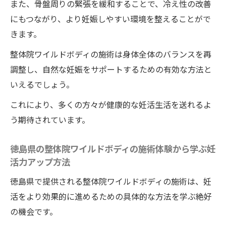
プローチと子宮着床率
また、骨盤周りの緊張を緩和することで、冷え性の改善
にもつながり、より妊娠しやすい環境を整えることがで
整体院ワイルドボディの施術による着床率
きます。
向上の具体的施術法
整体院ワイルドボディの専門性が妊活に与
整体院ワイルドボディの施術は身体全体のバランスを再
える影響
調整し、自然な妊娠をサポートするための有効な方法と
いえるでしょう。
整体ワイルドボディの施術で冷えを撃退し妊娠
準備を整える
これにより、多くの方々が健康的な妊活生活を送れるよ
整体ワイルドボディ施術で冷えを改善する
う期待されています。
方法
徳島県の整体院ワイルドボディの施術体験から学ぶ妊
妊娠準備を万全にする整体院ワイルドボデ
活力アップ方法
ィの施術の役割
徳島県で提供される整体院ワイルドボディの施術は、妊
冷えを撃退する整体院ワイルドボディのテ
活をより効果的に進めるための具体的な方法を学ぶ絶好
クニック
の機会です。
整体院ワイルドボディの施術で改善された