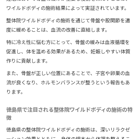
ワイルドボディの整体の力で冷え症を改善し妊
ワイルドボディの施術結果によって実証されています。
娠しやすい体質へ
整体院ワイルドボディの施術を通じて骨盤や股関節を適
冷え症改善に効果的な整体院ワイルドボデ
度に緩めることは、血流の改善に直結します。
ィの施術施術
特に冷え性に悩む方にとって、骨盤の緩みは血液循環を
妊娠しやすい体質を作るための整体院ワイ
促進し、体を温める効果があるため、妊娠しやすい体質
ルドボディのアプローチ
作りに貢献します。
徳島県での整体院ワイルドボディの施術体
また、骨盤が正しい位置にあることで、子宮や卵巣の血
験がもたらす冷え改善事例
流が良くなり、ホルモンバランスが整うという報告もあ
整体院ワイルドボディの施術による血流促
ります。
進と妊活への相乗効果
冷え性が妊活に与える影響とその対処法
徳島県で注目される整体院ワイルドボディの施術の特
整体院ワイルドボディの施術で目指す冷え
徴
性改善と妊娠準備のリンク
徳島県の整体院ワイルドボディの施術は、深いリラクゼ
骨盤の整体効果が妊活に与える影響とワイルド
ーション効果とともに、身体の根本から体調を整えるこ