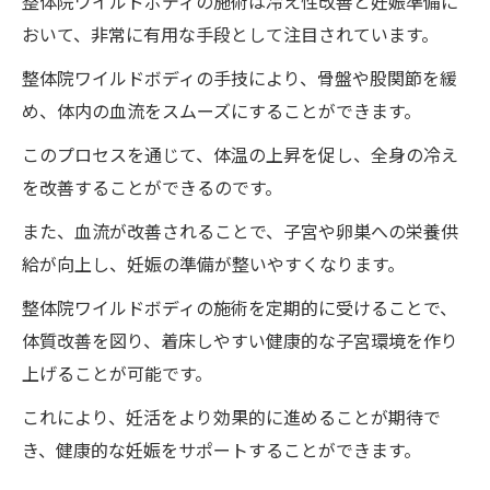
整体院ワイルドボディの施術は冷え性改善と妊娠準備に
徳島県の整体院ワイルドボディの施術で妊
おいて、非常に有用な手段として注目されています。
娠力を高めるためのステップ
整体院ワイルドボディの手技により、骨盤や股関節を緩
徳島県で整体院ワイルドボディの力で子宮の冷
め、体内の血流をスムーズにすることができます。
えを改善し自然妊娠を目指す
このプロセスを通じて、体温の上昇を促し、全身の冷え
整体院ワイルドボディの施術の基本原理と
を改善することができるのです。
子宮の冷え改善への影響
また、血流が改善されることで、子宮や卵巣への栄養供
整体院ワイルドボディの施術が子宮冷えに
給が向上し、妊娠の準備が整いやすくなります。
対する具体的な効果
整体院ワイルドボディの施術を定期的に受けることで、
徳島県で人気の高い整体院の選び方
体質改善を図り、着床しやすい健康的な子宮環境を作り
自然妊娠を目指すための整体院ワイルドボ
上げることが可能です。
ディの施術活用法
これにより、妊活をより効果的に進めることが期待で
整整体院ワイルドボディの施術と東洋医学
き、健康的な妊娠をサポートすることができます。
の融合による妊活サポート