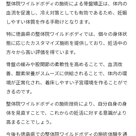
冷えと妊娠準備の相関性
整体院ワイルドボディの施術による骨盤矯正は、体内の
整体ワイルドボディで妊活をサポートする
血流を促進し、冷え対策としても有効であるため、妊娠
理由
しやすい体質を作る手助けとなります。
徳島県での整体院ワイルドボディの施術体
特に徳島県の整体院ワイルドボディでは、個々の身体状
験が冷え改善に寄与する事例
態に応じたカスタマイズ施術を提供しており、妊活中の
方々から高い評価を得ています。
子宮の冷えを整体院ワイルドボディの施術で改
善妊娠しやすい体作りをサポート
骨盤の緩みや股関節の柔軟性を高めることで、血流改
整体院ワイルドボディの施術で冷えを解消
善、酸素栄養がスムーズに供給されることで、体内の環
する仕組み
境が正常化され、着床しやすい子宮環境を作ることがで
きるのです。
妊娠しやすい体作りのための整体院ワイル
ドボディの施術の重要性
整体院ワイルドボディの施術技術により、自分自身の身
徳島県の整体院ワイルドボディの施術で改
体を見直すことで、これからの妊活に対する意識がより
善する子宮の冷え
高まることでしょう。
冷えを改善するための整体院ワイルドボデ
今後も徳島県での整体院ワイルドボディの施術体験を通