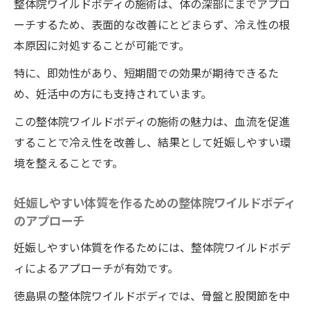
整体院ワイルドボディの施術は、体の深部にまでアプロ
妊活に有効な徳島県の整体院ワイルドボデ
ーチするため、表面的な改善にとどまらず、冷え性の根
ィの施術
本原因に対処することが可能です。
整体で冷え性を改善するためのステップ
特に、即効性があり、短期間での効果が期待できるた
整体院ワイルドボディの施術で解決子宮の冷え
め、妊活中の方にも支持されています。
が妊活に与える影響とその対策
この整体院ワイルドボディの施術の魅力は、血流を促進
子宮の冷えが妊活に与える影響とは
することで冷え性を改善し、結果として妊娠しやすい環
整体院ワイルドボディの施術で子宮の冷え
境を整えることです。
を解消する方法
徳島県の整体院ワイルドボディの施術での
妊娠しやすい体質を作るための整体院ワイルドボディ
冷え対策の実際
のアプローチ
整体と妊活の深い関係
妊娠しやすい体質を作るためには、整体院ワイルドボデ
冷えによる妊活の課題を整体で解決
ィによるアプローチが有効です。
子宮の冷えに対する整体的アプローチ
徳島県の整体院ワイルドボディでは、骨盤と股関節を中