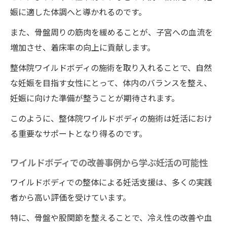
る健康のメリット
娠に適した体調へと導かれるのです。
心地良い整体で妊活をサポートするワイルドボ
また、骨盤周りの筋肉を緩めることが、子宮への血流を
ディの新たな選択肢
増加させ、着床率の向上に貢献します。
リラクゼーション効果が妊活に与える影響
整体院ワイルドボディの施術を取り入れることで、自然
徳島県での整体院選びのポイント
な妊娠を目指す女性にとって、体内のバランスを整え、
ストレスフリーな環境で受ける整体院ワイ
妊娠に向けた準備が整うことが期待されます。
ルドボディの施術の利点
このように、整体院ワイルドボディの施術は妊活におけ
妊活中の方におすすめの整体院ワイルドボ
る重要なサポートとなり得るのです。
ディの施術
整体院ワイルドボディの施術で得る心身の
ワイルドボディでの改善事例から学ぶ妊活の可能性
調和と妊娠準備
ワイルドボディでの整体による妊活支援は、多くの実践
妊娠しやすい体作りを目指す整体院ワイル
者から高い評価を受けています。
ドボディの施術
特に、骨盤や股関節を整えることで、冷え性の改善や血
子宮の冷えを整体院ワイルドボディの施術で解