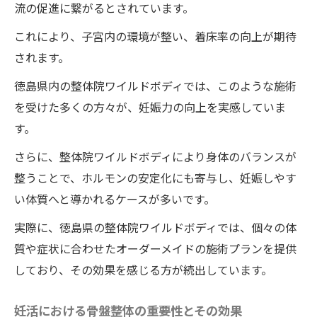
流の促進に繋がるとされています。
消しホルモンバランスを整える妊活術
これにより、子宮内の環境が整い、着床率の向上が期待
ホルモンバランスを整える整体院ワイルド
されます。
ボディの手法
徳島県内の整体院ワイルドボディでは、このような施術
子宮冷え改善に整体院ワイルドボディの施
を受けた多くの方々が、妊娠力の向上を実感していま
術が役立つ理由
す。
整体院ワイルドボディの施術による内臓へ
さらに、整体院ワイルドボディにより身体のバランスが
のアプローチ
整うことで、ホルモンの安定化にも寄与し、妊娠しやす
整体院ワイルドボディの施術を利用したホ
い体質へと導かれるケースが多いです。
ルモン調整の実例
実際に、徳島県の整体院ワイルドボディでは、個々の体
子宮温活と整体院ワイルドボディの施術の
質や症状に合わせたオーダーメイドの施術プランを提供
相乗効果
しており、その効果を感じる方が続出しています。
徳島県での整体院ワイルドボディの施術の
選択肢とその効果
妊活における骨盤整体の重要性とその効果