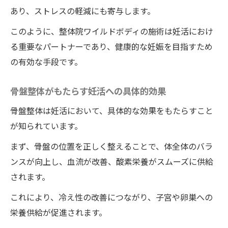
整体院ワイルドボディの施術でストレスを軽減
あり、ストレスの軽減にも寄与します。
し妊活をサポートする喜びの声
このように、整体院ワイルドボディの施術は妊活におけ
整体院ワイルドボディの施術によるストレ
る重要なパートナーであり、健康的な妊娠を目指すため
ス緩和の効果と体験談
の有効な手段です。
妊活ストレスに対する整体院ワイルドボデ
ィのアプローチ
骨盤整体がもたらす妊活への具体的効果
徳島県の整体院ワイルドボディの利用者の
骨盤整体は妊活において、具体的な効果をもたらすこと
声とその効果
が知られています。
整体院ワイルドボディの施術がもたらすス
まず、骨盤の位置を正しく整えることで、体全体のバラ
トレス軽減と妊娠準備
ンスが向上し、血流が改善、酸素栄養がスムーズに供給
妊活に対する整体院ワイルドボディの施術
されます。
の心理的効果
これにより、冷え性の改善につながり、子宮や卵巣への
整体院ワイルドボディの施術で得られる心
栄養供給が促進されます。
の安定と妊娠への道