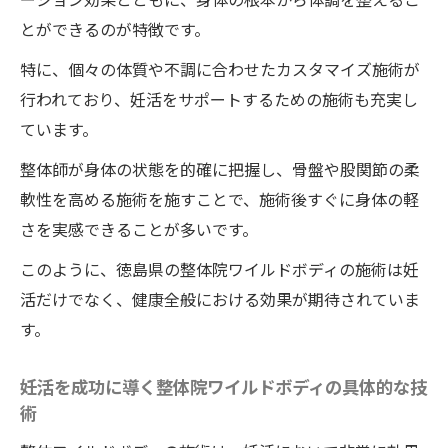
ボディでの改善
とができるのが特徴です。
骨盤矯正の妊活効果：実践者の声
特に、個々の体質や不調に合わせたカスタマイズ施術が
整体院ワイルドボディで骨盤を整えて妊娠
行われており、妊活をサポートするための施術も充実し
しやすい体に
ています。
ワイルドボディでの改善事例から学ぶ妊活
整体師が身体の状態を的確に把握し、骨盤や股関節の柔
の可能性
軟性を高める施術を施すことで、施術後すぐに身体の軽
妊活における骨盤整体の重要性とその効果
さを実感できることが多いです。
骨盤整体がもたらす妊活への具体的効果
このように、徳島県の整体院ワイルドボディの施術は妊
ワイルドボディにおける骨盤整体の改善的
活だけでなく、健康全般における効果が期待されていま
アプローチ
す。
徳島県で注目の整体ワイルドボディが妊娠をサ
ポートする理由
妊活を成功に導く整体院ワイルドボディの具体的な技
術
ワイルドボディの整体が妊娠に有効な理由
徳島県での整体院ワイルドボディの特徴と