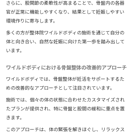
さらに、股関節の柔軟性が高まることで、骨盤内の各器
徳島県の整体院ワイルドボディの施術で子宮の
官が正常に機能しやすくなり、結果として妊娠しやすい
冷えを撃退し健康的な妊娠を実現
環境作りに寄与します。
健康的な妊娠を目指すための整体院ワイル
多くの方が整体院ワイルドボディの施術を通じて自分の
ドボディの施術
体と向き合い、自然な妊娠に向けた第一歩を踏み出して
整体院ワイルドボディの施術で冷えを取り
います。
除く具体的な方法
徳島県での妊活に向けた整体院ワイルドボ
ワイルドボディにおける骨盤整体の改善的アプローチ
ディの施術プログラム
ワイルドボディでは、骨盤整体が妊活をサポートするた
整体院ワイルドボディの施術がもたらす妊
めの改善的なアプローチとして注目されています。
娠準備と体質改善
施術では、個々の体の状態に合わせたカスタマイズされ
整体院ワイルドボディの施術で目指す健康
たプランが提供され、特に骨盤と股間の緩和に重点を置
的な妊娠
きます。
徳島県の整体院ワイルドボディの施術の改
このアプローチは、体の緊張を解きほぐし、リラックス