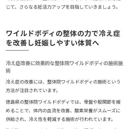
ィの施術技術
じて、さらなる妊活力アップを目指していきましょう。
妊娠力を高めるための整体院ワイルドボデ
ィの施術
ワイルドボディの整体の力で冷え症
整体院ワイルドボディの施術を活用した健
を改善し妊娠しやすい体質へ
康的な妊活の始め方
徳島県の整体院ワイルドボディの施術で始める
冷え症改善に効果的な整体院ワイルドボディの施術施
冷え性対策健康的な妊活の第一歩
術
冷え性改善のための整体選びのポイント
冷え症の改善には、整体院ワイルドボディの施術という
健康的な妊活を支える整体院ワイルドボデ
方法が注目されています。
ィの施術の役割
徳島県の整体院ワイルドボディでは、骨盤や股関節を緩
徳島県でおすすめの整体院を探す方法
めることで、体内の血流を改善、酸素栄養がスムーズに
整体院ワイルドボディの施術を通じた冷え
供給され、冷え性を軽減する施術が行われています。
対策の実践例