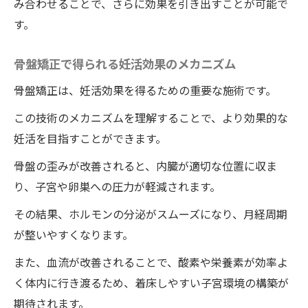
み合わせることで、さらに効果を引き出すことが可能で
妊活を成功に導く整体院ワイルドボディの
す。
具体的アプローチ
骨盤矯正で得られる妊活効果のメカニズム
整体院ワイルドボディの施術の重要性：妊
活を支える体質改善
骨盤矯正は、妊活効果を得るための重要な施術です。
妊活における整体院ワイルドボディの効果
この技術のメカニズムを理解することで、より効果的な
的な利用法
妊活を目指すことができます。
ワイルドボディでの妊活成功事例から見え
骨盤の歪みが改善されると、内臓が適切な位置に収ま
る整体の価値
り、子宮や卵巣への圧力が軽減されます。
骨盤矯正整体がもたらす妊活の可能性と徳島県
その結果、ホルモンの分泌がスムーズになり、月経周期
での体験
が整いやすくなります。
骨盤矯正による妊活の新たな可能性
また、血流が改善されることで、酸素や栄養素が効率よ
ワイルドボディにおける骨盤矯正整体の体
く体内に行き渡るため、着床しやすい子宮環境の構築が
験談
期待されます。