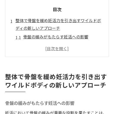
目次
整体で骨盤を緩め妊活力を引き出すワイルドボ
ディの新しいアプローチ
骨盤の緩みがもたらす妊活への影響
徳島県で注目される整体院ワイルドボディ
の施術の特徴
妊活を成功に導く整体院ワイルドボディの
具体的な技術
整体で骨盤を緩め妊活力を引き出す
骨盤矯正で得られる妊活効果のメカニズム
ワイルドボディの新しいアプローチ
整体院ワイルドボディの施術と妊活：骨盤
を整える重要性
骨盤の緩みがもたらす妊活への影響
徳島県の整体院ワイルドボディの施術体験
から学ぶ妊活力アップ方法
妊活において骨盤の緩みが重要な役割を果たすことは、