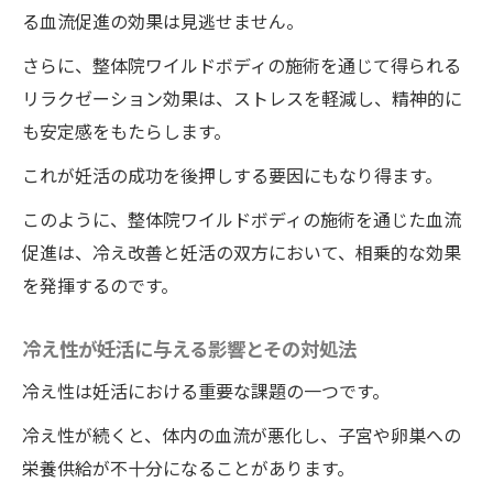
性の健康をサポート
る血流促進の効果は見逃せません。
整体院ワイルドボディの施術で実感する子宮の
さらに、整体院ワイルドボディの施術を通じて得られる
冷え改善妊娠力を高めるメソッド
リラクゼーション効果は、ストレスを軽減し、精神的に
も安定感をもたらします。
整体院ワイルドボディの施術を通じて妊娠
力を高める方法
これが妊活の成功を後押しする要因にもなり得ます。
実際に感じる整体院ワイルドボディの施術
このように、整体院ワイルドボディの施術を通じた血流
での冷え改善効果
促進は、冷え改善と妊活の双方において、相乗的な効果
徳島県の整体院ワイルドボディの施術で学
を発揮するのです。
ぶ妊娠力向上のメソッド
冷え性が妊活に与える影響とその対処法
整体院ワイルドボディの施術を活用した効
果的な冷え性対策
冷え性は妊活における重要な課題の一つです。
妊娠力を高めるための整体院ワイルドボデ
冷え性が続くと、体内の血流が悪化し、子宮や卵巣への
ィの施術の流れ
栄養供給が不十分になることがあります。