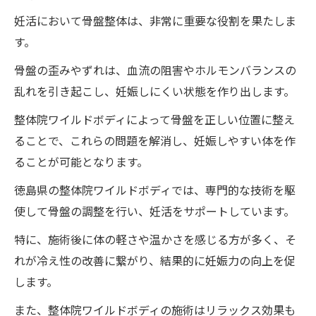
徳島県の整体院ワイルドボディの施術で深部筋
妊活において骨盤整体は、非常に重要な役割を果たしま
肉を狙い妊活を加速する秘訣
す。
深部筋肉への整体院ワイルドボディのアプ
骨盤の歪みやずれは、血流の阻害やホルモンバランスの
ローチ方法
乱れを引き起こし、妊娠しにくい状態を作り出します。
整体院ワイルドボディの施術が深部筋肉に
整体院ワイルドボディによって骨盤を正しい位置に整え
及ぼす影響
ることで、これらの問題を解消し、妊娠しやすい体を作
徳島県の整体院ワイルドボディで提供され
ることが可能となります。
る施術の特徴
徳島県の整体院ワイルドボディでは、専門的な技術を駆
妊活における深部筋肉の重要性
使して骨盤の調整を行い、妊活をサポートしています。
整体院ワイルドボディの施術で深部筋肉を
特に、施術後に体の軽さや温かさを感じる方が多く、そ
刺激するメカニズム
れが冷え性の改善に繋がり、結果的に妊娠力の向上を促
深部筋肉への整体院ワイルドボディの施術
します。
後の効果
また、整体院ワイルドボディの施術はリラックス効果も