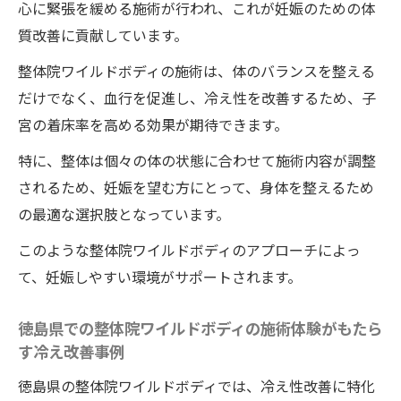
徳島県の整体院ワイルドボディが提供する子宮
心に緊張を緩める施術が行われ、これが妊娠のための体
の冷え改善と生活習慣の見直し
質改善に貢献しています。
徳島県の整体院ワイルドボディの施術で生
整体院ワイルドボディの施術は、体のバランスを整える
活習慣を見直す
だけでなく、血行を促進し、冷え性を改善するため、子
整体院ワイルドボディの施術で体質改善と
宮の着床率を高める効果が期待できます。
冷え対策を同時に実現
特に、整体は個々の体の状態に合わせて施術内容が調整
生活習慣と冷え性の関係を整体院ワイルド
されるため、妊娠を望む方にとって、身体を整えるため
ボディで理解する
の最適な選択肢となっています。
整体院ワイルドボディの施術による健康的
このような整体院ワイルドボディのアプローチによっ
な生活習慣の提案
て、妊娠しやすい環境がサポートされます。
徳島県の整体院ワイルドボディの施術での
冷え改善とセルフケア法
徳島県での整体院ワイルドボディの施術体験がもたら
す冷え改善事例
整体院ワイルドボディの施術で冷え性を改
善する効果的な生活習慣
徳島県の整体院ワイルドボディでは、冷え性改善に特化