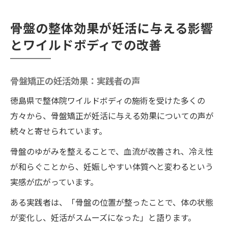
整体院ワイルドボディの施術で得られる心
と体のリラクゼーション
骨盤の整体効果が妊活に与える影響
整体院ワイルドボディの施術を活用した妊活成
とワイルドボディでの改善
功の鍵は血流と子宮の冷え改善にあり
血流改善が妊活に及ぼす効果
骨盤矯正の妊活効果：実践者の声
子宮の冷えが妊活に与える影響と整体院ワ
徳島県で整体院ワイルドボディの施術を受けた多くの
イルドボディの施術の役割
方々から、骨盤矯正が妊活に与える効果についての声が
整体院ワイルドボディの施術による全身の
続々と寄せられています。
血流促進
骨盤のゆがみを整えることで、血流が改善され、冷え性
整体院ワイルドボディの施術による血流改
が和らぐことから、妊娠しやすい体質へと変わるという
善の仕組み
実感が広がっています。
徳島県での整体院ワイルドボディの施術で
ある実践者は、「骨盤の位置が整ったことで、体の状態
妊活を成功させるポイント
が変化し、妊活がスムーズになった」と語ります。
整体院ワイルドボディの施術と食事療法の