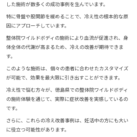
した施術が数多くの成功事例を生んでいます。
骨盤周りの血流を整体院ワイルドボディの施術
で改善冷えに負けない体質作り
特に骨盤や股関節を緩めることで、冷え性の根本的な原
整体院ワイルドボディの施術で骨盤周りの
因にアプローチしています。
血流を促進する方法
整体院ワイルドボディの施術により血流が促進され、身
冷えに負けない体質を整体院ワイルドボデ
体全体の代謝が高まるため、冷えの改善が期待できま
ィの施術で作る
す。
骨盤の健康を維持するための整体院ワイル
このような施術は、個々の患者に合わせたカスタマイズ
ドボディの施術技術
が可能で、効果を最大限に引き出すことができます。
整体院ワイルドボディの施術で血流を改善
冷え性で悩む方々が、徳島県での整体院ワイルドボディ
し体質を変える
の施術体験を通じて、実際に症状改善を実感しているの
徳島県の整体院ワイルドボディの施術で冷
です。
え性を克服するステップ
さらに、これらの冷え改善事例は、妊活中の方にも大い
骨盤周りの健康を支える整体院ワイルドボ
に役立つ可能性があります。
ディの施術の重要性