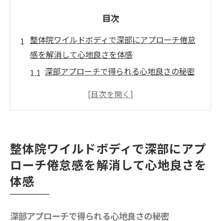
目次
整体院ワイルドボディで深部にアプローチ倦怠
感を解消して心地良さを体感
深部アプローチで得られる心地良さの秘密
倦怠感を整体院ワイルドボディの施術で解
消する具体的なステップ
整体院ワイルドボディの施術の深部ケアで
体の内側から元気に
整体院ワイルドボディで深部にアプ
整体院ワイルドボディの施術による深部へ
ローチ倦怠感を解消して心地良さを
のアプローチがもたらす効果
体感
心地良い整体院ワイルドボディの施術での
深部アプローチは女性に人気
整体院ワイルドボディの施術で倦怠感を和
深部アプローチで得られる心地良さの秘密