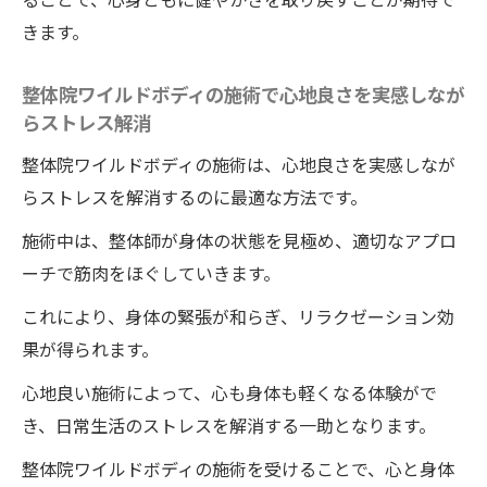
きます。
整体院ワイルドボディの施術で心地良さを実感しなが
らストレス解消
整体院ワイルドボディの施術は、心地良さを実感しなが
らストレスを解消するのに最適な方法です。
施術中は、整体師が身体の状態を見極め、適切なアプロ
ーチで筋肉をほぐしていきます。
これにより、身体の緊張が和らぎ、リラクゼーション効
果が得られます。
心地良い施術によって、心も身体も軽くなる体験がで
き、日常生活のストレスを解消する一助となります。
整体院ワイルドボディの施術を受けることで、心と身体