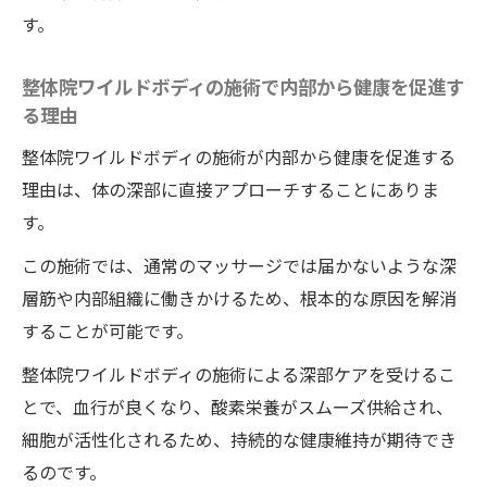
藍住町の整体院ワイルドボディで一回の施術が
す。
もたらす変化
整体院ワイルドボディの施術で内部から健康を促進す
施術後の身体の変化に注目
る理由
一回の施術で実感できるリフレッシュ感
整体院ワイルドボディの施術が内部から健康を促進する
ストレス解消と疲労回復のスピード
理由は、体の深部に直接アプローチすることにありま
施術後の生活の質向上を実感
す。
身体の軽さをもたらす理由
この施術では、通常のマッサージでは届かないような深
施術後のリラックス効果を体験
層筋や内部組織に働きかけるため、根本的な原因を解消
深部に効く整体院ワイルドボディの施術がリラ
することが可能です。
ックスをもたらす理由
整体院ワイルドボディの施術による深部ケアを受けるこ
体の深層に届く施術のメカニズム
とで、血行が良くなり、酸素栄養がスムーズ供給され、
細胞が活性化されるため、持続的な健康維持が期待でき
リラックス効果の人体科学的根拠
るのです。
深部施術による心の安定感