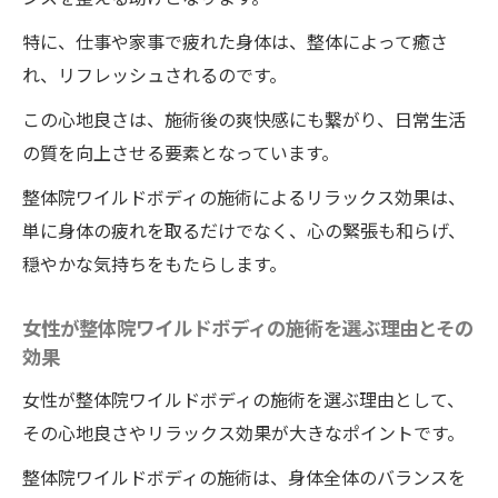
の疲れをリセット
特に、仕事や家事で疲れた身体は、整体によって癒さ
女性に優しい整体院ワイルドボディの施術
れ、リフレッシュされるのです。
環境の魅力
この心地良さは、施術後の爽快感にも繋がり、日常生活
徳島県の女性が選ぶ疲労回復整体
の質を向上させる要素となっています。
整体院ワイルドボディの施術で日常の疲れ
整体院ワイルドボディの施術によるリラックス効果は、
をリセットする方法
単に身体の疲れを取るだけでなく、心の緊張も和らげ、
女性専用の整体院ワイルドボディの施術の
穏やかな気持ちをもたらします。
安心感
ワイルドボディで提供されるリセット整体
女性が整体院ワイルドボディの施術を選ぶ理由とその
疲れを癒す整体院ワイルドボディの施術の
効果
効果と評判
女性が整体院ワイルドボディの施術を選ぶ理由として、
徳島県の整体院ワイルドボディが女性に選ばれ
その心地良さやリラックス効果が大きなポイントです。
る理由とは
整体院ワイルドボディの施術は、身体全体のバランスを
女性に支持される整体院ワイルドボディの