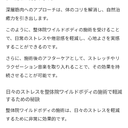
深層筋肉へのアプローチは、体のコリを解消し、自然治
癒力を引き出します。
このように、整体院ワイルドボディの施術を受けること
で、日常のストレスや倦怠感を軽減し、心地よさを実感
することができるのです。
さらに、施術後のアフターケアとして、ストレッチやリ
ラクゼーション音楽を取り入れることで、その効果を持
続させることが可能です。
日々のストレスを整体院ワイルドボディの施術で軽減
するための秘訣
整体院ワイルドボディの施術は、日々のストレスを軽減
するために非常に効果的です。