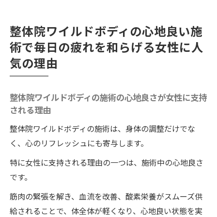
日々を改善する方法
徳島県の女性に人気の整体院ワイルドボディで
整体院ワイルドボディの心地良い施
倦怠感を一掃する秘密
術で毎日の疲れを和らげる女性に人
人気の秘密：心のこもった施術
気の理由
倦怠感を解消するための特別な技術
徳島県の整体院ワイルドボディの施術と女
整体院ワイルドボディの施術の心地良さが女性に支持
性の健康増進
される理由
整体院ワイルドボディが提供する心と体の
整体院ワイルドボディの施術は、身体の調整だけでな
リフレッシュ
く、心のリフレッシュにも寄与します。
女性に求められる整体院ワイルドボディの
特に女性に支持される理由の一つは、施術中の心地良さ
特色
です。
徳島県で注目の整体院ワイルドボディを選
筋肉の緊張を解き、血流を改善、酸素栄養がスムーズ供
ぶ理由
給されることで、体全体が軽くなり、心地良い状態を実