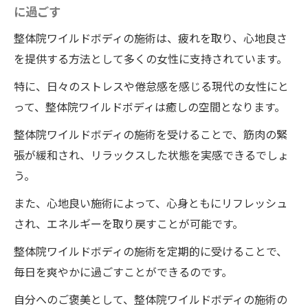
活力を与える方法
に過ごす
徳島県の整体院ワイルドボディの施術で得
整体院ワイルドボディの施術は、疲れを取り、心地良さ
られる倦怠感の解消
を提供する方法として多くの女性に支持されています。
活力を取り戻す整体院ワイルドボディの技
特に、日々のストレスや倦怠感を感じる現代の女性にと
術
って、整体院ワイルドボディは癒しの空間となります。
日常に活力を与える整体院ワイルドボディ
整体院ワイルドボディの施術を受けることで、筋肉の緊
の施術の力
張が緩和され、リラックスした状態を実感できるでしょ
倦怠感改善に役立つ整体の選び方
う。
徳島県での活力アップ整体院ワイルドボデ
また、心地良い施術によって、心身ともにリフレッシュ
ィの施術体験
され、エネルギーを取り戻すことが可能です。
徳島県で評判の整体院ワイルドボディの施術で
整体院ワイルドボディの施術を定期的に受けることで、
深部からリフレッシュ
毎日を爽やかに過ごすことができるのです。
深部からリフレッシュする整体院ワイルド
自分へのご褒美として、整体院ワイルドボディの施術の