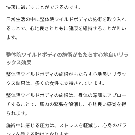
のバランスを整える方法
快適に過ごすことができるのです。
整体院ワイルドボディの施術で心身のバラ
日常生活の中に整体院ワイルドボディの施術を取り入れ
ンスを保つ秘訣
ることで、心地良さとともに健康を維持することが叶い
徳島県でおすすめの整体院ワイルドボディ
ます。
の施術法
心と体を整える整体院ワイルドボディの施
整体院ワイルドボディの施術がもたらす心地良いリラ
術の重要性
ックス効果
整体院ワイルドボディの施術で得られる心
整体院ワイルドボディの施術がもたらす心地良いリラッ
身の調和
クス効果は、多くの女性に支持されています。
バランスを整えるための整体院ワイルドボ
整体院ワイルドボディの施術は、身体の深部にアプロー
ディの施術技術
チすることで、筋肉の緊張を解消し、心地良い感覚を得
徳島県での整体院ワイルドボディの施術体
られます。
験が与える効果
施術中に感じる圧力は、ストレスを軽減し、心身のバラ
女性に優しい整体院ワイルドボディの施術毎日
ンスを整える助けとなります。