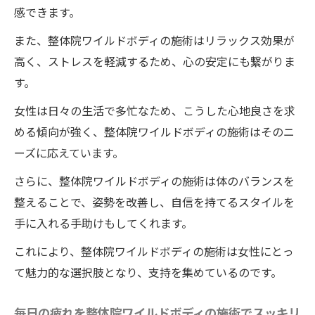
心地良い整体院ワイルドボディの施術で女性が
感できます。
求める深部アプローチ
また、整体院ワイルドボディの施術はリラックス効果が
心地良さを追求した整体院ワイルドボディ
高く、ストレスを軽減するため、心の安定にも繋がりま
の施術の魅力
す。
深部に届く整体院ワイルドボディの施術技
女性は日々の生活で多忙なため、こうした心地良さを求
術の効果
める傾向が強く、整体院ワイルドボディの施術はそのニ
ワイルドボディで提供されるリラックス整
ーズに応えています。
体
さらに、整体院ワイルドボディの施術は体のバランスを
女性に支持される整体院ワイルドボディの
整えることで、姿勢を改善し、自信を持てるスタイルを
施術の秘密
手に入れる手助けもしてくれます。
心地良さと深部アプローチの融合
これにより、整体院ワイルドボディの施術は女性にとっ
徳島県の整体院ワイルドボディで体感する
て魅力的な選択肢となり、支持を集めているのです。
癒し
整体で倦怠感を解消ワイルドボディで話題のリ
毎日の疲れを整体院ワイルドボディの施術でスッキリ