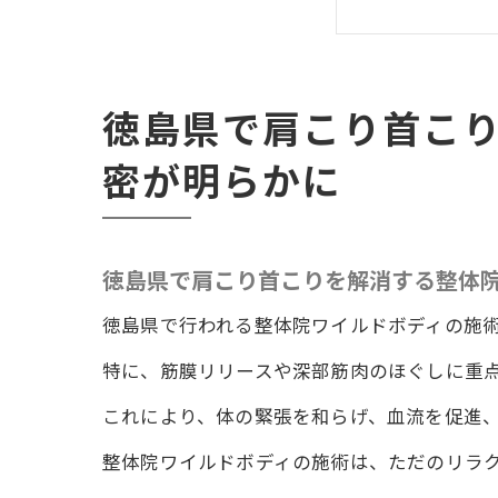
整体院
徳島県
肩こり
徳島県で肩こり首こ
整体選
深部から楽
密が明らかに
肩こり
なぜ深
徳島県で肩こり首こりを解消する整体
徳島県
徳島県で行われる整体院ワイルドボディの施
整体院
深部ケ
特に、筋膜リリースや深部筋肉のほぐしに重
徳島県
これにより、体の緊張を和らげ、血流を促進
整体院ワイ
整体院ワイルドボディの施術は、ただのリラ
整体院