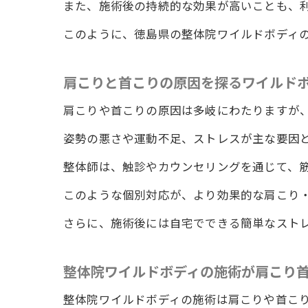
また、施術後の持続的な効果が高いことも、
体感者
このように、徳島県の整体院ワイルドボディ
持続的
肩こり
肩こりと首こりの原因を探るワイルド
徳島県
肩こりや首こりの原因は多岐にわたりますが
整体院
姿勢の悪さや運動不足、ストレスが主な要因
徳島県の整
徳島県
整体師は、触診やカウンセリングを通じて、
整体院
このような個別対応が、より効果的な肩こり
肩こり
さらに、施術後には自宅でできる簡単なスト
なぜ徳
肩こり
整体院ワイルドボディの施術が肩こり
徳島県
整体院ワイルドボディの施術は肩こりや首こ