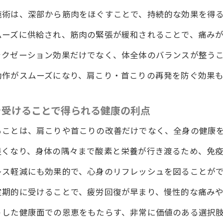
く幸福感整体院ワイルドボディの施術がもたらす肩こり首
施術は、深部から筋肉をほぐすことで、持続的な効果を得
ワイルドボディの施術が肩こり首こりに与える持続的な幸
ムーズに供給され、筋肉の緊張が緩和されることで、痛み
に実感する肩こり首こりからの解放感
ラクゼーション効果だけでなく、体全体のバランスが整う
ワイルドボディの施術が肩こり首こり改善に与える心身へ
動作がスムーズになり、肩こり・首こりの再発を防ぐ効果
の整体院ワイルドボディで体感する心地良さの秘密
首こり改善と共に得られる幸福感
を受けることで得られる健康の利点
ワイルドボディの施術による肩こり首こり改善後の新しい
ることは、肩こりや首こりの改善だけでなく、全身の健康
りに終止符徳島県で体験する整体院ワイルドボディの施術
良くなり、身体の隅々まで酸素と栄養が行き渡るため、免
首こりからの解放を実現するワイルドボディの整体
ワイルドボディによる肩こり首こり改善の終止符
レス軽減にも効果的で、心身のリフレッシュを図ることが
の整体院ワイルドボディの施術で肩こり首こりを一掃する
定期的に受けることで、疲労回復が早まり、慢性的な痛み
首こりに終止符を打つ整体院ワイルドボディの施術の秘密
うした健康面での恩恵をもたらす、非常に価値のある選択
で整体院ワイルドボディの施術が肩こり首こり改善に与え