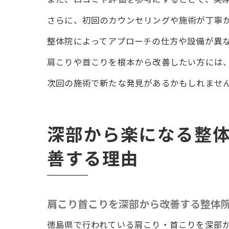
新たな
さらに、初回のカウンセリングや施術が丁寧
整体院
整体院によってアプローチの仕方や設備が異
徳島県
肩こりや首こりを根本から改善したい方には
肩こりの悩
次回の施術で新たな発見があるかもしれませ
整体治療と
施術体験者
施術後の生
深部から楽になる整
あなたも整
善する理由
肩こり首こりを深部から改善する整体
徳島県で行われている肩こり・首こりを深部