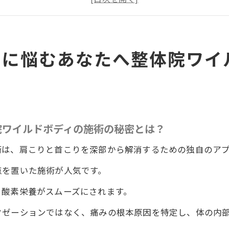
ワイルドボディの施術が肩こり首こりに与える驚きの効果
で整体院ワイルドボディの施術を受けることで得られる健
首こりを整体院ワイルドボディの施術で改善するためのポ
りに悩むあなたへ整体院ワイ
びで失敗しないための徳島県のおすすめ
になる整体院ワイルドボディの施術が肩こり首こりを劇的
首こりを深部から改善する整体院ワイルドボディの施術と
部からのケアが重要なのか
院ワイルドボディの施術の秘密とは？
の整体院ワイルドボディで体感する深部施術の効果
術は、肩こりと首こりを深部から解消するための独自のア
ワイルドボディの施術が肩こり首こりに与える具体的な変
アで肩こり首こりが劇的に改善される理由
点を置いた施術が人気です。
の整体院ワイルドボディの施術で深部からの健康を取り戻
、酸素栄養がスムーズにされます。
ルドボディの施術で驚異の長持ち効果を体感肩こり首こり
クゼーションではなく、痛みの根本原因を特定し、体の内
ワイルドボディの施術がもたらす長期的な肩こり首こり改