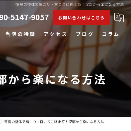
徳島の整体で肩こり・首こりに終止符！深部から楽になる方法
90-5147-9057
お問い合わせはこちら
当院の特徴
アクセス
ブログ
コラム
肩こり
腰痛
部から楽になる方法
膝
五十肩
姿勢矯正
徳島の整体で肩こり・首こりに終止符！深部から楽になる方法