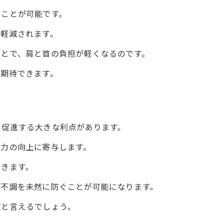
こりの改善
ることが可能です。
福感とは
が軽減されます。
ことで、肩と首の負担が軽くなるのです。
の影響
も期待できます。
生活
を促進する大きな利点があります。
の魅力
疫力の向上に寄与します。
できます。
方法
や不調を未然に防ぐことが可能になります。
肢と言えるでしょう。
る影響