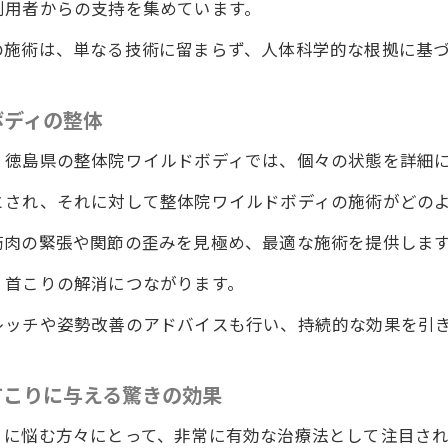
利用者からの支持を集めています。
が語る整体院ワイルドボディの施術の持続効果とは
の施術は、単なる技術に留まらず、人体科学的な根拠に基
な肩こり首こり改善を実現する整体術
首こりに終わりを告げる整体院ワイルドボディの施術の長
ボディの整体
の整体院ワイルドボディの施術で実感する効果の持続性
、徳島県の整体院ワイルドボディでは、個々の状態を詳細
ワイルドボディの施術の長持ち効果を引き出す秘訣
とされ、それに対して整体院ワイルドボディの施術がどの
体院ワイルドボディの施術が注目されるワケ肩こり首こり
の整体院ワイルドボディの施術が肩こり首こりに注目され
筋肉の緊張や関節の歪みを見極め、最適な施術を提供しま
ワイルドボディが提供する肩こり首こり改善の新たなアプ
・首こりの解消につながります。
首こり改善の鍵を握るワイルドボディの整体
レッチや姿勢改善のアドバイスも行い、持続的な効果を引
島県の整体院ワイルドボディの施術が肩こり首こりに特化
首こり改善を目指す整体の選び方
首こりに与える驚きの効果
で整体院ワイルドボディの施術が注目を集める背景とは
りに悩む方々にとって、非常に有効な治療法として注目され