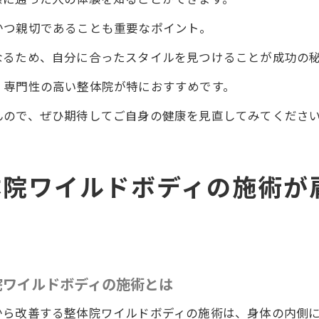
健康生活をスタートするワイルドボディの整体
かつ親切であることも重要なポイント。
ワイルドボディの施術で肩こり首こり改善を目指す第一歩
なるため、自分に合ったスタイルを見つけることが成功の
の整体院ワイルドボディの施術で体験する健康生活の改善
、専門性の高い整体院が特におすすめです。
みと日常生活の影響
んので、ぜひ期待してご自身の健康を見直してみてくださ
は？その基本と効果
の声：驚きの変化
活の質向上
体院ワイルドボディの施術が
体院ワイルドボディの施術で新しい生活を始めよう
院ワイルドボディの施術とは
から改善する整体院ワイルドボディの施術は、身体の内側