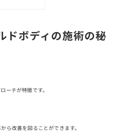
康の利点
イント
ルドボディの施術の秘
改善する理由
は
プローチが特徴です。
化
す方法
からの解放
部から改善を図ることができます。
善効果