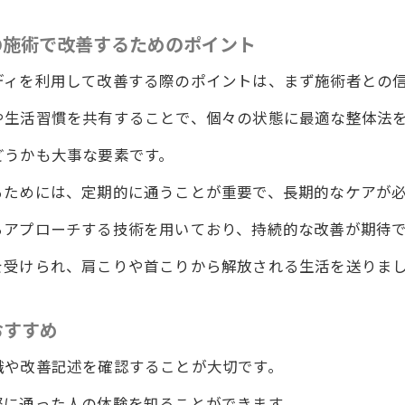
首こり改善のための整体体験談
の施術で改善するためのポイント
ルドボディの施術で得る深層からのリラックス肩こり首こ
ディを利用して改善する際のポイントは、まず施術者との
ワイルドボディの施術で深層からのリラックスを得る方法
や生活習慣を共有することで、個々の状態に最適な整体法
首こり改善を促進する整体の新時代
どうかも大事な要素です。
の整体院ワイルドボディの施術がもたらすリラックス効果
るためには、定期的に通うことが重要で、長期的なケアが
首こりを改善するための新しい整体院ワイルドボディのア
らアプローチする技術を用いており、持続的な改善が期待
ワイルドボディで深層からリラックスするためのヒント
ドボディで体験する肩こり首こり改善の未来
を受けられ、肩こりや首こりから解放される生活を送りま
体院ワイルドボディの施術で新たな健康生活肩こり首こり
おすすめ
の整体院ワイルドボディの施術で肩こり首こりを忘れる新
ワイルドボディの施術を通じて健康的な生活を手に入れる
識や改善記述を確認することが大切です。
首こりを忘れるための整体院ワイルドボディの施術活用法
際に通った人の体験を知ることができます。