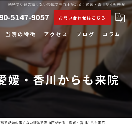
徳島で話題の痛くない整体で高血圧が治る！愛媛・香川からも来院
90-5147-9057
お問い合わせはこちら
当院の特徴
アクセス
ブログ
コラム
肩こり
腰痛
愛媛・香川からも来院
膝
五十肩
姿勢矯正
徳島で話題の痛くない整体で高血圧が治る！愛媛・香川からも来院