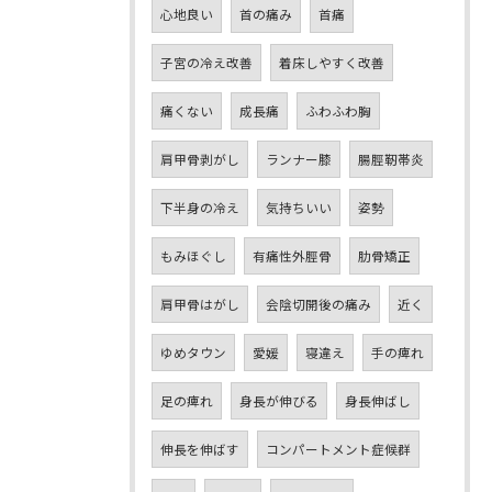
心地良い
首の痛み
首痛
子宮の冷え改善
着床しやすく改善
痛くない
成長痛
ふわふわ胸
肩甲骨剥がし
ランナー膝
腸脛靭帯炎
下半身の冷え
気持ちいい
姿勢
もみほぐし
有痛性外脛骨
肋骨矯正
肩甲骨はがし
会陰切開後の痛み
近く
ゆめタウン
愛媛
寝違え
手の痺れ
足の痺れ
身長が伸びる
身長伸ばし
伸長を伸ばす
コンパートメント症候群