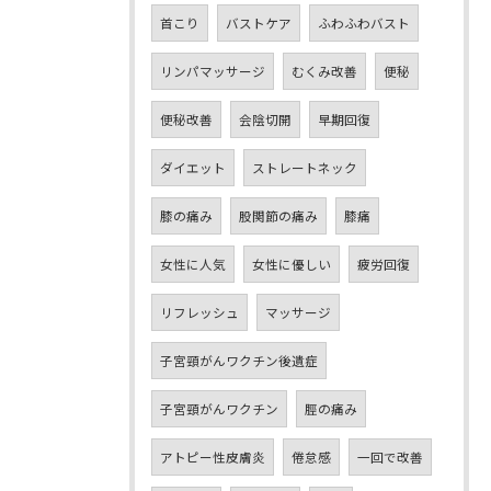
首こり
バストケア
ふわふわバスト
リンパマッサージ
むくみ改善
便秘
便秘改善
会陰切開
早期回復
ダイエット
ストレートネック
膝の痛み
股関節の痛み
膝痛
女性に人気
女性に優しい
疲労回復
リフレッシュ
マッサージ
子宮頸がんワクチン後遺症
子宮頸がんワクチン
脛の痛み
アトピー性皮膚炎
倦怠感
一回で改善