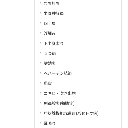
むち打ち
坐骨神経痛
四十肩
浮腫み
下半身太り
うつ病
腱鞘炎
へバーデン結節
猫背
ニキビ・吹き出物
副鼻腔炎(蓄膿症)
甲状腺機能亢進症(バセドウ病)
耳鳴り