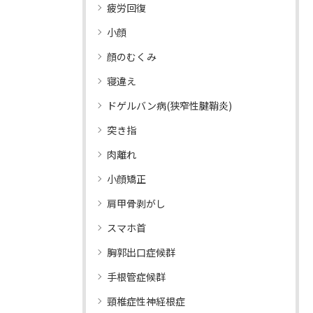
疲労回復
小顔
顔のむくみ
寝違え
ドゲルバン病(狭窄性腱鞘炎)
突き指
肉離れ
小顔矯正
肩甲骨剥がし
スマホ首
胸郭出口症候群
手根管症候群
頸椎症性神経根症