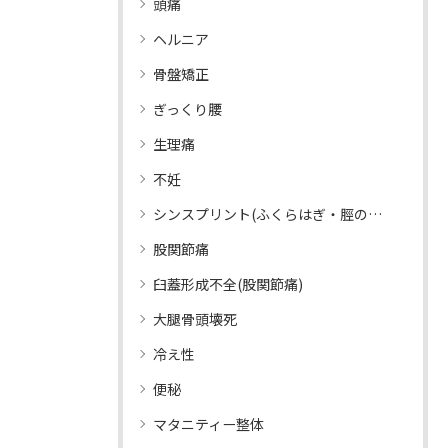
頭痛
ヘルニア
骨盤矯正
ぎっくり腰
生理痛
不妊
シンスプリント(ふくらはぎ・脛の痛み)
股関節痛
臼蓋形成不全(股関節痛)
大腿骨頭壊死
冷え性
便秘
マタニティー整体