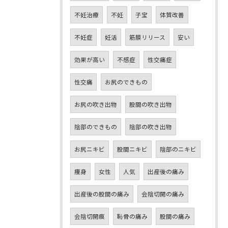
不妊治療
不妊
子宝
体質改善
不妊症
妊活
筋膜リリース
安い
効果が高い
不感症
性交痛症
性交痛
お尻のできもの
お尻の吹き出物
股間の吹き出物
陰部のできもの
陰部の吹き出物
お尻ニキビ
股間ニキビ
陰部のニキビ
痩身
女性
人気
出産後の痛み
出産後の股間の痛み
会陰切開の痛み
会陰切開痕
恥骨の痛み
股間の痛み