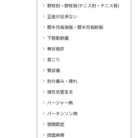
野球肘・野球肩(テニス肘・テニス肩)
正座が出来ない
膝半月板損傷・膝半月板断裂
下肢動脈瘤
帯状疱疹
首こり
臀部痛
肘の痛み・痺れ
慢性気管支炎
バージャー病
パーキンソン病
顎関節症
顔面麻痺