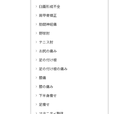
臼蓋形成不全
肩甲骨矯正
肋間神経痛
野球肘
テニス肘
お尻の痛み
足の付け根
足の付け根の痛み
膝痛
膝の痛み
下半身痩せ
足痩せ
マタニティ整体