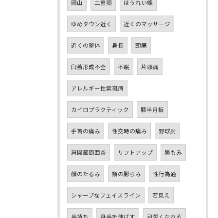
岡山
二重顎
ほうれい線
ゆめタウン近く
近くのマッサージ
近くの整体
身長
頭痛
臼蓋形成不全
不眠
片頭痛
アレルギー性紫斑病
カイロプラクティック
膝半月板
手首の痛み
性交時の痛み
野球肘
肩関節周囲炎
リフトアップ
腸もみ
顔のたるみ
頬の膨らみ
性行為通
シャープなフェイスライン
若見え
長持ち
身長を伸ばす
可愛くなれる