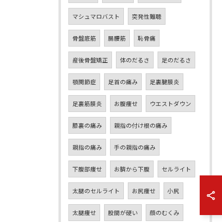
マシュマロバスト
突発性難聴
骨盤底筋
腸腰筋
恥骨痛
産後骨盤矯正
体のだるさ
足のだるさ
顎関節症
足首の痛み
足裏腱膜炎
足裏筋膜炎
お腹痩せ
ウエストダウン
膝裏の痛み
親指の付け根の痛み
親指の痛み
手の親指の痛み
下腹部痩せ
お臍から下腹
セルライト
太腿のセルライト
お尻痩せ
小尻
太腿痩せ
股間が硬い
顔のむくみ