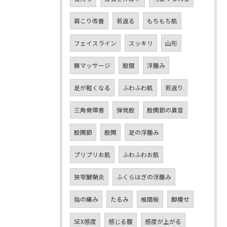
肩こり改善
若返る
もちもち肌
フェイスライン
スッキリ
山形
腸マッサージ
股間
浮腫み
足が軽くなる
ふわふわ肌
若返り
三角骨障害
弾発股
股関節の異音
股関節
股関
足の浮腫み
プリプリお肌
ふわふわお肌
狭窄腱鞘炎
ふくらはぎの浮腫み
指の痛み
たるみ
椎間板
脚痩せ
SEX感度
感じる膣
感度が上がる