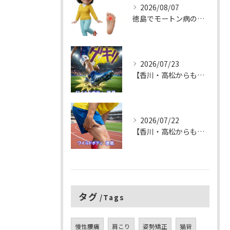
2026/08/07
徳島でモートン病の足裏や指の付け根の痛みが一回で激減し歩いても痛くなくなる板野郡藍住町の整体
2026/07/23
【香川・高松からも来院】徳島で捻挫の痛みが一回で消える板野郡藍住町の最新整体法の新常識！即走れてジャンプも出来る
2026/07/22
【香川・高松からも来院】肉離れを一回で修復する新常識！その場で走れてジャンプも出来る徳島県板野郡藍住町の整体
タグ
Tags
慢性腰痛
肩こり
姿勢矯正
猫背