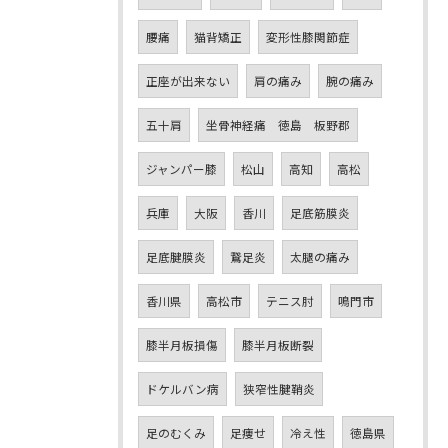
腰痛
猫背矯正
変形性膝関節症
正座が出来ない
肩の痛み
腕の痛み
五十肩
坐骨神経痛 徳島 板野郡
ジャンパー膝
松山
高知
高松
兵庫
大阪
香川
足底筋膜炎
足底腱膜炎
鵞足炎
太腿の痛み
香川県
高松市
テニス肘
鳴門市
膝半月板損傷
膝半月板断裂
ドケルバン病
狭窄性腱鞘炎
足のむくみ
足痩せ
冷え性
徳島県