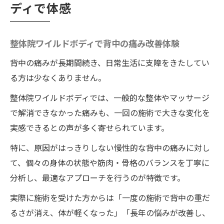
ディで体感
痛みの原因に整体院ワイルドボディが根本
対応
整体院ワイルドボディで背中の痛み改善体験
原因不明の痛みに悩む方へ新提案
原因不明の背中の痛みを整体院ワイルドボ
背中の痛みが長期間続き、日常生活に支障をきたしてい
ディが解明
る方は少なくありません。
整体院ワイルドボディの独自技術で痛みに
整体院ワイルドボディでは、一般的な整体やマッサージ
新提案
で解消できなかった痛みも、一回の施術で大きな変化を
慢性的な不調に整体院ワイルドボディが有
実感できるとの声が多く寄せられています。
効な理由
特に、原因がはっきりしない慢性的な背中の痛みに対し
徳島で原因不明の痛み改善を目指すなら整
て、個々の身体の状態や筋肉・骨格のバランスを丁寧に
体院ワイルドボディ
分析し、最適なアプローチを行うのが特徴です。
整体院ワイルドボディによる個別アプロー
実際に施術を受けた方からは「一度の施術で背中の重だ
チの魅力
るさが消え、体が軽くなった」「長年の悩みが改善し、
整体院ワイルドボディなら一回で背中が軽くな