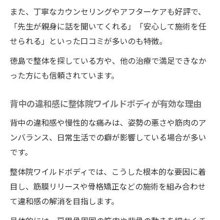
理由
また、丁寧なカウンセリングやアフターケアも好評で、
背中の違和感に整体院ワイルドボディが効
「先生が親身に話を聞いてくれる」「安心して施術を任
果的な理由
せられる」といった口コミが多いのも特徴。
整体院ワイルドボディなら短期間で変化を
徳島で整体を探している方や、他の治療で満足できなか
実感
った方にも信頼されています。
整体院ワイルドボディの口コミや体験談に
注目
背中の違和感に整体院ワイルドボディが有効な理由
個々の悩みに寄り添う整体院ワイルドボデ
背中の違和感や慢性的な痛みは、姿勢の悪さや筋肉のア
ィの魅力
ンバランス、日常生活での癖が影響している場合が多い
忙しい女性にも続けやすい整体院ワイルド
です。
ボディ
整体院ワイルドボディでは、こうした根本的な要因に着
目し、筋膜リリースや骨格矯正などの施術を組み合わせ
て違和感の解消を目指します。