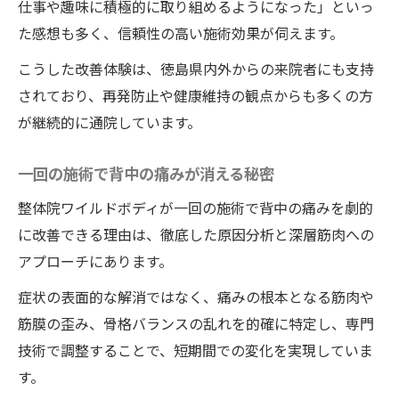
仕事や趣味に積極的に取り組めるようになった」といっ
る理由
た感想も多く、信頼性の高い施術効果が伺えます。
整体院ワイルドボディの一回施術が背中を
こうした改善体験は、徳島県内外からの来院者にも支持
軽くする理由
されており、再発防止や健康維持の観点からも多くの方
筋膜リリースと独自技術で背中の痛みを改
が継続的に通院しています。
善
整体院ワイルドボディの即効性が選ばれる
一回の施術で背中の痛みが消える秘密
理由
整体院ワイルドボディが一回の施術で背中の痛みを劇的
肩甲骨はがしで背中の可動域が広がる体験
に改善できる理由は、徹底した原因分析と深層筋肉への
ボキボキしない優しい整体が女性にも安心
アプローチにあります。
慢性的な不調を根本改善へ導く独自アプローチ
症状の表面的な解消ではなく、痛みの根本となる筋肉や
整体院ワイルドボディの根本改善アプロー
筋膜の歪み、骨格バランスの乱れを的確に特定し、専門
チとは
技術で調整することで、短期間での変化を実現していま
身体全体のバランスを整える技術を解説
す。