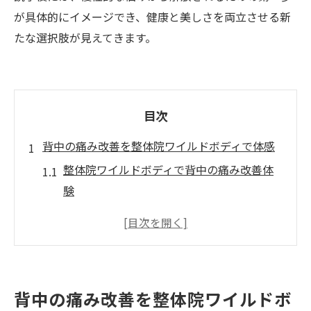
が具体的にイメージでき、健康と美しさを両立させる新
たな選択肢が見えてきます。
目次
背中の痛み改善を整体院ワイルドボディで体感
整体院ワイルドボディで背中の痛み改善体
験
一回の施術で背中の痛みが消える秘密
徳島で整体院ワイルドボディが選ばれる理
由
背中の違和感に整体院ワイルドボディが有
背中の痛み改善を整体院ワイルドボ
効な理由