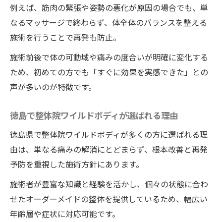
整体院ワイルドボディで慢性症状を徹底ケ
例えば、筋肉の緊張や姿勢の悪化が原因の場合でも、単
ア
なるマッサージで終わらず、体全体のバランスを整える
原因を見極めた施術で体質改善を目指す
施術を行うことで再発も防止。
慢性的な肩こり腰痛にも整体院ワイルドボ
施術前後で体の可動域や痛みの度合いが明確に変化する
ディが対応
ため、初めての方でも「すぐに効果を実感できた」との
身体の変化が実感できるやさしい施術の秘密
声が多いのが特徴です。
整体院ワイルドボディのやさしい施術で安
心体験
徳島で整体院ワイルドボディが選ばれる理由
痛みのない整体が女性に選ばれる理由
徳島県で整体院ワイルドボディが多くの方に選ばれる理
施術後の身体の変化を実感できるポイント
由は、単なる痛みの解消にとどまらず、根本改善と再発
整体院ワイルドボディの丁寧なカウンセリ
予防を重視した施術方針にあります。
ングと施術
施術者が豊富な知識と経験を活かし、個々の状態に合わ
怖くない整体でリラックスしながら改善
せたオーダーメイドの整体を提供しているため、幅広い
背中の違和感解消にワイルドボディを選ぶべき
年齢層や症状に対応可能です。