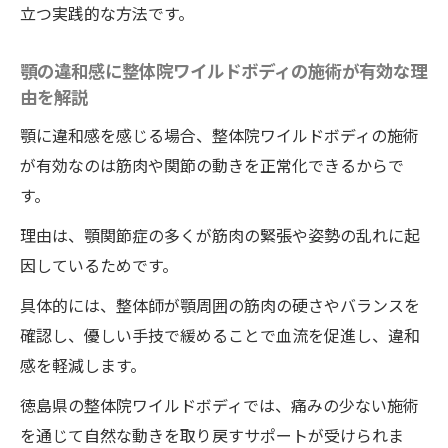
立つ実践的な方法です。
整体院ワイルドボディの施術がもたらす顎
関節の動きやすさとは
顎の違和感に整体院ワイルドボディの施術が有効な理
顎関節症改善に整体院ワイルドボディの施
由を解説
術が効果的な理由を探る
顎に違和感を感じる場合、整体院ワイルドボディの施術
痛くない施術が叶える顎の快適な動き
が有効なのは筋肉や関節の動きを正常化できるからで
痛くない整体院ワイルドボディの施術で顎
す。
が楽になる理由
理由は、顎関節症の多くが筋肉の緊張や姿勢の乱れに起
優しい整体院ワイルドボディの施術で顎関
因しているためです。
節症の悩みをサポート
具体的には、整体師が顎周囲の筋肉の硬さやバランスを
無理のない整体院ワイルドボディの施術が
確認し、優しい手技で緩めることで血流を促進し、違和
顎の回復を促進する仕組み
感を軽減します。
整体院ワイルドボディのソフトな手技で安
徳島県の整体院ワイルドボディでは、痛みの少ない施術
心して受けられる
を通じて自然な動きを取り戻すサポートが受けられま
顎の動きを自然に戻す整体院ワイルドボデ