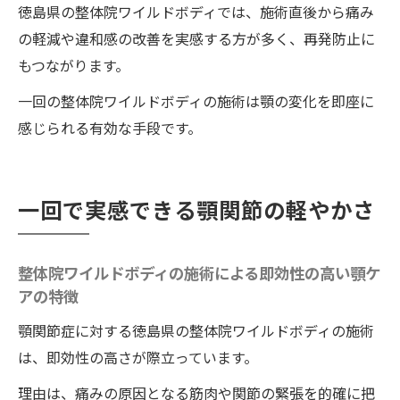
徳島県の整体院ワイルドボディでは、施術直後から痛み
整体院ワイルドボディの施術の力で再発を防ぐ
の軽減や違和感の改善を実感する方が多く、再発防止に
顎ケアの新常識
もつながります。
整体院ワイルドボディの施術が顎関節症の
一回の整体院ワイルドボディの施術は顎の変化を即座に
再発防止に効果的な理由
感じられる有効な手段です。
整体施術後のセルフケアの重要性を解説
整体で持続的な顎の健康を守る方法
顎関節症再発を防ぐ整体院ワイルドボディ
一回で実感できる顎関節の軽やかさ
の取り組みとは
整体院ワイルドボディの施術と日常生活で
整体院ワイルドボディの施術による即効性の高い顎ケ
できる顎ケアの知識
アの特徴
顎の健康維持に整体院ワイルドボディの施
顎関節症に対する徳島県の整体院ワイルドボディの施術
術が果たす役割を紹介
は、即効性の高さが際立っています。
理由は、痛みの原因となる筋肉や関節の緊張を的確に把