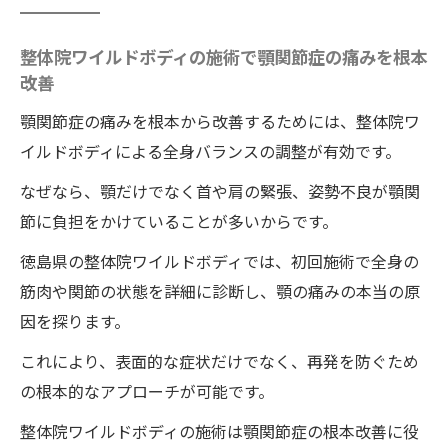
を高める方法
顎関節症の早期軽減に整体院ワイルドボデ
整体院ワイルドボディの施術で顎関節症の痛みを根本
改善
ィの施術が選ばれる理由
一回の整体院ワイルドボディの施術が与え
顎関節症の痛みを根本から改善するためには、整体院ワ
る顎の変化とは
イルドボディによる全身バランスの調整が有効です。
一回で実感できる顎関節の軽やかさ
なぜなら、顎だけでなく首や肩の緊張、姿勢不良が顎関
整体院ワイルドボディの施術による即効性
節に負担をかけていることが多いからです。
の高い顎ケアの特徴
徳島県の整体院ワイルドボディでは、初回施術で全身の
一回の整体院ワイルドボディの施術で痛み
筋肉や関節の状態を詳細に診断し、顎の痛みの本当の原
が軽減する仕組み
因を探ります。
顎のスムーズな動きと整体院ワイルドボデ
これにより、表面的な症状だけでなく、再発を防ぐため
ィの施術の関係を解説
の根本的なアプローチが可能です。
痛みが和らぐ整体院ワイルドボディの施術
整体院ワイルドボディの施術は顎関節症の根本改善に役
の流れを紹介