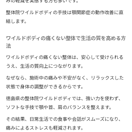
みの軽減を実感する方も多いです。
ボディの施術とは
整体院ワイルドボディの手技は顎関節症の動作改善に直
顎の不調を整体院ワイルドボディの施術で
結します。
根本解決する方法
無理なく受けられる整体院ワイルドボディの施
ワイルドボディの痛くない整体で生活の質を高める方
術の安心ポイント
法
整体院ワイルドボディの施術は初めてでも
ワイルドボディの痛くない整体は、安心して受けられる
安心して受けられる
うえ、生活の質向上につながります。
痛みが苦手な方にも整体院ワイルドボディ
なぜなら、施術中の痛みや不安がなく、リラックスした
の施術はおすすめ
状態で身体の調整ができるからです。
整体院ワイルドボディの細やかな配慮でリ
徳島県の整体院ワイルドボディでは、強い力を使わず、
ラックスできる
ソフトな手技で顎や首、肩のバランスを整えます。
顎関節症に最適な整体の受け方を解説
その結果、日常生活での食事や会話がスムーズになり、
整体院ワイルドボディの施術の安全性と顎
痛みによるストレスも軽減されます。
への優しい効果