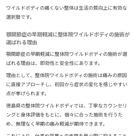
ワイルドボディの痛くない整体は生活の質向上に有効な
整体で安心感を得るためのポイント紹介
選択肢です。
顎がスムーズに動く秘訣を整体院ワイルドボデ
ィで発見
顎関節症の早期軽減に整体院ワイルドボディの施術が
整体院ワイルドボディの施術で顎の動きが
選ばれる理由
なめらかになる理由
顎関節症の早期軽減に整体院ワイルドボディの施術が選
顎関節症に整体院ワイルドボディの施術が
ばれる理由は、即効性と安全性にあります。
もたらす変化とは
理由として、整体院ワイルドボディの施術は痛みの原因
整体施術後の顎の快適さを実感する方法
に直接アプローチし、初回から症状の変化を感じやすい
ワイルドボディの自然な整体で顎の可動域
点が挙げられます。
が広がるポイント
徳島県の整体院ワイルドボディでは、丁寧なカウンセリ
整体院ワイルドボディの手技が顎の柔軟性
ングと身体評価をもとに、個々に合った施術を行うた
を回復する仕組み
め、無理なく早期の痛み軽減が期待できます。
顎関節症改善に整体院ワイルドボディの施
術が役立つ工夫を解説
これにより、仕事や学業への支障を最小限に抑えること