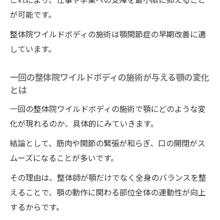
が可能です。
つらい顎関節症に整体院ワイルドボディの施術
が選ばれる理由
整体院ワイルドボディの施術は顎関節症の早期改善に適
整体院ワイルドボディの施術が顎関節症で
しています。
注目される理由を紹介
一回の整体院ワイルドボディの施術が与える顎の変化
多くの人が整体院ワイルドボディの施術で
とは
満足するポイント解説
一回の整体院ワイルドボディの施術で顎にどのような変
顎関節症の改善に整体院ワイルドボディの
化が現れるのか、具体的にみていきます。
施術が有効な根拠とは
整体院ワイルドボディの施術の実績が顎の
結論として、筋肉や関節の緊張が和らぎ、口の開閉がス
痛みに信頼される理由
ムーズになることが多いです。
整体院ワイルドボディだからこそ実現でき
その理由は、整体師が顎だけでなく全身のバランスを整
る顎ケアの特徴
えることで、顎の動作に関わる部位全体の連動性が向上
痛みがない整体院ワイルドボディの施術が
するからです。
選ばれる背景を探る