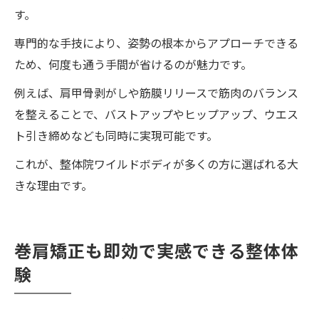
整体院ワイルドボディで今日から綺麗な姿
す。
勢を実感する方法
専門的な手技により、姿勢の根本からアプローチできる
整体院ワイルドボディの施術後の日常で姿
ため、何度も通う手間が省けるのが魅力です。
勢を維持するコツ
例えば、肩甲骨剥がしや筋膜リリースで筋肉のバランス
整体院ワイルドボディを活用した姿勢改善
を整えることで、バストアップやヒップアップ、ウエス
のセルフケア法
ト引き締めなども同時に実現可能です。
整体で始まる美しい姿勢習慣の作り方
これが、整体院ワイルドボディが多くの方に選ばれる大
整体院ワイルドボディのアドバイスで継続
きな理由です。
できる姿勢改善法
整体院ワイルドボディの施術から始める理
想のボディライン習慣
巻肩矯正も即効で実感できる整体体
女性に人気の整体院ワイルドボディで自信ある
験
毎日を
女性に人気の整体院ワイルドボディが自信