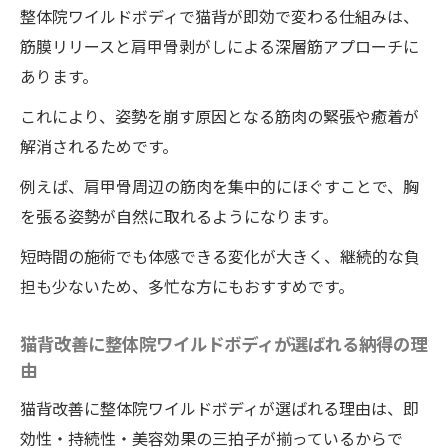
徹底解説
整体院ワイルドボディで猫背が即効で変わる仕組みは、
整体院ワイルドボディで足が長く見える理
筋膜リリースと肩甲骨剥がしによる深層筋アプローチに
由とポイント
あります。
姿勢改善による脚長効果を整体院ワイルド
これにより、姿勢を崩す原因となる筋肉の緊張や癒着が
ボディの施術で実感
解消されるためです。
整体院ワイルドボディの施術でスタイルア
例えば、肩甲骨周辺の筋肉を集中的にほぐすことで、胸
ップする秘訣を紹介
を張る姿勢が自然に取れるようになります。
整体院ワイルドボディの姿勢改善が脚長に
短時間の施術でも体感できる変化が大きく、継続的な負
見せる仕組み
担も少ないため、多忙な方にもおすすめです。
整体院ワイルドボディで美脚ラインに導く
テクニック
猫背改善に整体院ワイルドボディが選ばれる納得の理
整体院ワイルドボディで足長効果を感じた
由
体験談まとめ
猫背改善に整体院ワイルドボディが選ばれる理由は、即
今日から綺麗な姿勢を手に入れる方法
効性・持続性・美容効果の三拍子が揃っているからで