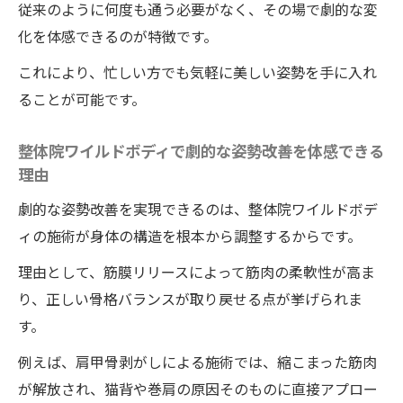
従来のように何度も通う必要がなく、その場で劇的な変
選ぶポイント
化を体感できるのが特徴です。
巻肩矯正は整体院ワイルドボディの一回施
これにより、忙しい方でも気軽に美しい姿勢を手に入れ
術で変化する
ることが可能です。
整体院ワイルドボディだから叶う巻肩改善
の即効性を解説
整体院ワイルドボディで劇的な姿勢改善を体感できる
肩甲骨剥がしで魅力的な姿勢へ変身
理由
整体院ワイルドボディの肩甲骨剥がしで姿
劇的な姿勢改善を実現できるのは、整体院ワイルドボデ
勢が美しく変化
ィの施術が身体の構造を根本から調整するからです。
肩甲骨剥がしが巻肩改善に効く理由
理由として、筋膜リリースによって筋肉の柔軟性が高ま
整体で肩甲骨の動きを引き出すコツ
り、正しい骨格バランスが取り戻せる点が挙げられま
肩甲骨剥がしで背筋が伸びる秘密を解説
す。
整体院ワイルドボディの肩甲骨剥がしで体
例えば、肩甲骨剥がしによる施術では、縮こまった筋肉
が軽くなる実感
が解放され、猫背や巻肩の原因そのものに直接アプロー