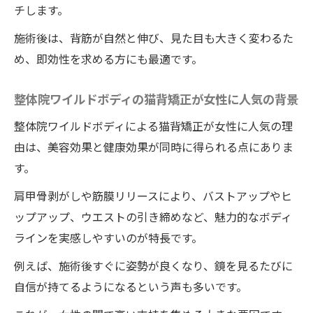
肩甲骨剥がしが女性に人気の整体施術
チします。
筋膜リリースが導く美しいボディライン
施術後は、背筋が自然と伸び、見た目も大きく変わるた
整体院ワイルドボディの筋膜リリースで美
め、即効性を求める方にも最適です。
しい体へ導く
筋膜リリース施術で叶う姿勢改善の効果
整体院ワイルドボディの猫背矯正が女性に人気の背景
整体院ワイルドボディで筋膜リリースが選
整体院ワイルドボディによる猫背矯正が女性に人気の理
ばれる理由
由は、美容効果と健康効果が同時に得られる点にありま
筋膜リリースと整体院ワイルドボディの施
す。
術によるボディライン変化
肩甲骨剥がしや筋膜リリースにより、バストアップやヒ
整体院ワイルドボディの筋膜リリースで即
ップアップ、ウエストの引き締めなど、魅力的なボディ
効バストアップ
ラインを実感しやすいのが特長です。
ワイルドボディの筋膜リリースが女性の悩
例えば、施術後すぐに姿勢が良くなり、鏡を見るたびに
みを解決する整体法
自信が持てるようになるという声も多いです。
姿勢改善なら整体院ワイルドボディでバストア