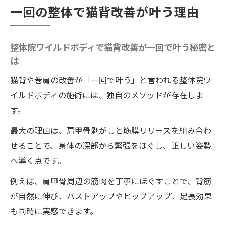
一回の整体で猫背改善が叶う理由
猫背改善に整体院ワイルドボディが最適な
理由を解説
整体院ワイルドボディなら猫背が即効で変
整体院ワイルドボディで猫背改善が一回で叶う秘密と
は
わる仕組み
猫背改善に整体院ワイルドボディが選ばれ
猫背や巻肩の改善が「一回で叶う」と言われる整体院ワ
る納得の理由
イルドボディの施術には、独自のメソッドが存在しま
す。
巻肩矯正も即効で実感できる整体体験
整体院ワイルドボディで巻肩矯正が即効で
最大の理由は、肩甲骨剥がしと筋膜リリースを組み合わ
実感できる理由
せることで、身体の深部から緊張をほぐし、正しい姿勢
へ導く点です。
巻肩改善に整体院ワイルドボディの施術が
効果的なメカニズム
例えば、肩甲骨周辺の筋肉を丁寧にほぐすことで、背筋
整体院ワイルドボディで巻肩がスッキリ整
が自然に伸び、バストアップやヒップアップ、足長効果
う体験談紹介
も同時に実感できます。
女性が整体院ワイルドボディで巻肩矯正を