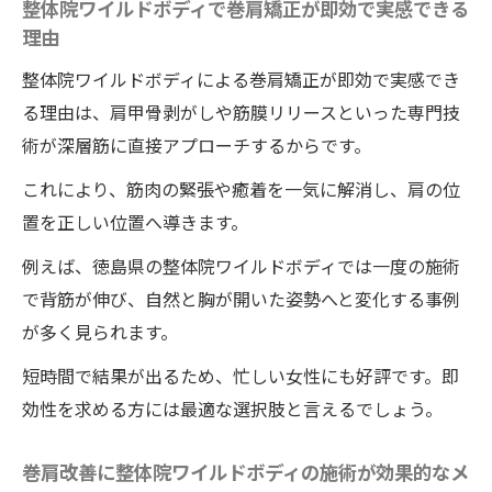
整体院ワイルドボディで巻肩矯正が即効で実感できる
を与える理由
理由
整体院ワイルドボディで毎日が輝く秘密を
整体院ワイルドボディによる巻肩矯正が即効で実感でき
徹底解説
る理由は、肩甲骨剥がしや筋膜リリースといった専門技
整体院ワイルドボディの施術が女性の美し
術が深層筋に直接アプローチするからです。
さを引き出す理由
これにより、筋肉の緊張や癒着を一気に解消し、肩の位
整体院ワイルドボディで得られる安心と満
置を正しい位置へ導きます。
足感
整体院ワイルドボディの施術で自分に自信
例えば、徳島県の整体院ワイルドボディでは一度の施術
を持てる体験談紹介
で背筋が伸び、自然と胸が開いた姿勢へと変化する事例
が多く見られます。
整体院ワイルドボディが女性に選ばれる人
気のポイント
短時間で結果が出るため、忙しい女性にも好評です。即
効性を求める方には最適な選択肢と言えるでしょう。
巻肩改善に整体院ワイルドボディの施術が効果的なメ