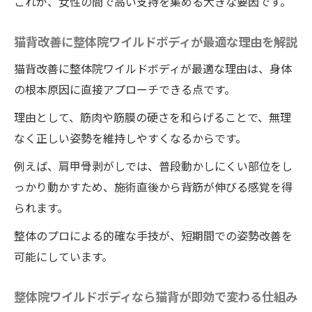
これが、女性の間で高い支持を集める大きな要因です。
ップ効果も
整体院ワイルドボディで姿勢改善とバスト
猫背改善に整体院ワイルドボディが最適な理由を解説
アップを同時に実現
猫背改善に整体院ワイルドボディが最適な理由は、身体
姿勢改善後のバストアップ効果を整体院ワ
の根本原因に直接アプローチできる点です。
イルドボディで体験
理由として、筋肉や筋膜の硬さを和らげることで、無理
整体院ワイルドボディの施術で美しいバス
なく正しい姿勢を維持しやすくなるからです。
トラインが叶う理由
整体院ワイルドボディの姿勢改善がバスト
例えば、肩甲骨剥がしでは、普段動かしにくい部位をし
アップに繋がる仕組み
っかり動かすため、施術直後から背筋が伸びる感覚を得
られます。
バストアップを感じた整体院ワイルドボデ
ィの利用者の声紹介
整体のプロによる的確な手技が、短期間での姿勢改善を
整体院ワイルドボディでバストアップが叶
可能にしています。
う人気の秘訣
整体院ワイルドボディなら猫背が即効で変わる仕組み
足が長く見える整体院ワイルドボディの秘訣を