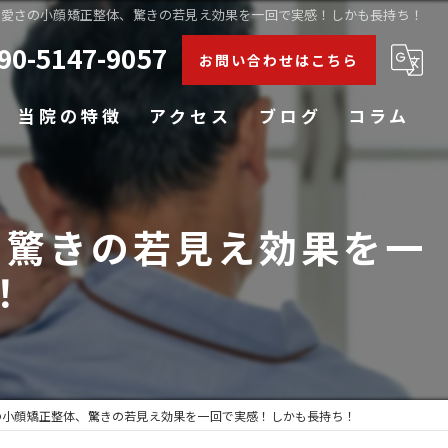
可愛さの小顔矯正整体、驚きの若見え効果を一回で実感！しかも長持ち！
90-5147-9057
お問い合わせはこちら
当院の特徴
アクセス
ブログ
コラム
肩こり
、驚きの若見え効果を一
腰痛
！
膝
五十肩
姿勢矯正
の小顔矯正整体、驚きの若見え効果を一回で実感！しかも長持ち！