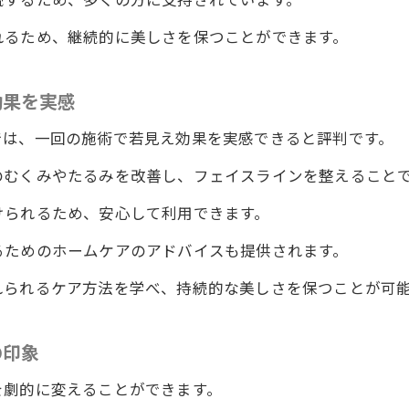
一回で驚きの変化！ワイルドボディの小顔矯正
れるため、継続的に美しさを保つことができます。
整体院ワイルドボディで体験する顔の美しさ
ワイルドボディの即効性高い小顔整体
効果を実感
一度で変わる小顔の秘訣
効果抜群のワイルドボディの小顔施術
では、一回の施術で若見え効果を実感できると評判です。
変化を実感する整体院ワイルドボディの力
のむくみやたるみを改善し、フェイスラインを整えること
小顔矯正で理想のフェイスライン
けられるため、安心して利用できます。
自然で可愛い小顔をワイルドボディで手に入れる
るためのホームケアのアドバイスも提供されます。
ワイルドボディで叶える自然な魅力
れられるケア方法を学べ、持続的な美しさを保つことが可
ワイルドボディの施術で可愛い小顔に
小顔矯正で魅力的に変身
の印象
整体院ワイルドボディによる顔の印象チェンジ
を劇的に変えることができます。
自然な可愛さを引き出す方法