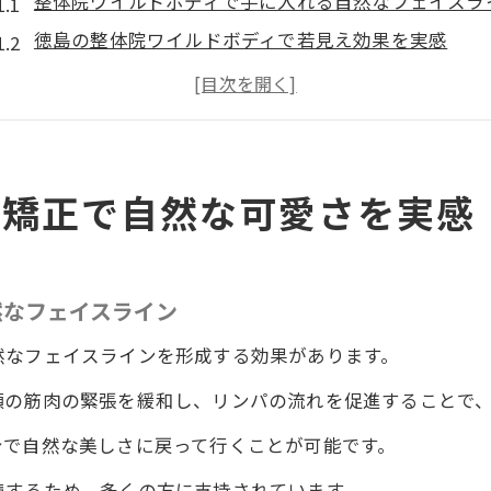
整体院ワイルドボディで手に入れる自然なフェイスラ
徳島の整体院ワイルドボディで若見え効果を実感
ワイルドボディの小顔矯正で変わる顔の印象
顔のむくみ解消で自然な美しさ
一回の施術で魅力的な小顔に
整体ケアで長持ちする可愛さ
顔矯正で自然な可愛さを実感
若見え効果が凄い徳島の整体院ワイルドボディの施術
整体院ワイルドボディで引き出す若々しい印象
然なフェイスライン
自然な若見え効果を整体院ワイルドボディで体験
フェイスライン整える整体術
然なフェイスラインを形成する効果があります。
整体院ワイルドボディの施術で顔のリフトアップ
顔の筋肉の緊張を緩和し、リンパの流れを促進することで
小顔矯正で若見え効果を実感
身で自然な美しさに戻って行くことが可能です。
ワイルドボディの施術で実感する若見え
続するため、多くの方に支持されています。