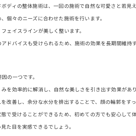
ワイルドボディで得られる小顔効果
ドボディの整体施術は、一回の施術で自然な可愛さと若見
整体院ワイルドボディで実感する若見え効果が長持ち
め、個々のニーズに合わせた施術を行います。
整体院ワイルドボディで顔の若々しさをキープ
、フェイスラインが美しく整います。
持続する若見え効果を整体院ワイルドボディで
のアドバイスも受けられるため、施術の効果を長期間維持
小顔矯正による長持ちする美しさ
整体院ワイルドボディの施術で持続する若見え印象
顔の若返りを整体院ワイルドボディで実現
要因の一つです。
ワイルドボディで長く続く若見え効果
くみを効率的に解消し、自然な美しさを引き出す効果があ
ワイルドボディで受ける小顔矯正の魅力
整体院ワイルドボディでかなえる美しいフェイス
れを改善し、余分な水分を排出することで、顔の輪郭をす
ワイルドボディの施術力で小顔実現
状態で受けることができるため、初めての方でも安心して
自然な小顔効果をワイルドボディで体験
い見た目を実感できるでしょう。
整体院ワイルドボディで顔の印象を変える