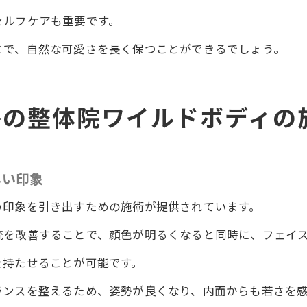
小顔矯正の即効性を実感
セルフケアも重要です。
徳島の整体院ワイルドボディで顔の印象一新
とで、自然な可愛さを長く保つことができるでしょう。
一回で得られる自然な可愛さ
島の整体院ワイルドボディの
しい印象
い印象を引き出すための施術が提供されています。
流を改善することで、顔色が明るくなると同時に、フェイ
を持たせることが可能です。
ランスを整えるため、姿勢が良くなり、内面からも若さを