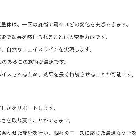
小顔矯正で得るトータル美
ワイルドボディで叶える小顔の魅力
正整体は、一回の施術で驚くほどの変化を実感できます。
小顔矯正で実感する自然の可愛さ
施術で効果を感じられることは大変魅力的です。
整体院ワイルドボディで自然なフェイスラインへ
で、自然なフェイスラインを実現します。
ワイルドボディの施術で可愛さを引き出す
小顔効果を整体院ワイルドボディでしっかり実感
性のあるこの施術が最適です。
整体院ワイルドボディで変わる顔の印象
バイスされるため、効果を長く持続させることが可能です
可愛さを引き出す整体院ワイルドボディの技
徳島の整体院ワイルドボディで得られる美しさ
ワイルドボディで叶える一回の小顔矯正体験
美しさをサポートします。
一回で魅力的な小顔に変身
しさを取り戻すことができます。
ワイルドボディの施術で驚きの小顔体験
に合わせた施術を行い、個々のニーズに応じた最適なケア
整体院ワイルドボディで感じる一度の変化