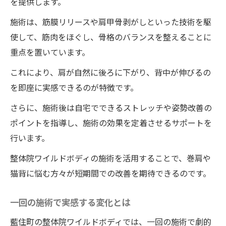
肩が後ろに下がることで得られる健康効果
を提供します。
肩の矯正がもたらす全身のバランス改善
施術は、筋膜リリースや肩甲骨剥がしといった技術を駆
肩こり解消に役立つ施術の具体例
使して、筋肉をほぐし、骨格のバランスを整えることに
重点を置いています。
施術後のエクササイズで効果を維持する方
法
これにより、肩が自然に後ろに下がり、背中が伸びるの
藍住町の整体院ワイルドボディが巻肩をどう矯
を即座に実感できるのが特徴です。
正するかを徹底解説
さらに、施術後は自宅でできるストレッチや姿勢改善の
巻肩矯正に特化した施術の流れ
ポイントを指導し、施術の効果を定着させるサポートを
整体師が教える巻肩セルフチェック法
行います。
巻肩を改善するための日々のケア
整体院ワイルドボディの施術を活用することで、巻肩や
姿勢改善に必要な筋肉の強化法
猫背に悩む方々が短期間での改善を期待できるのです。
整体後のライフスタイル改善ポイント
一回の施術で実感する変化とは
巻肩に効くおすすめのストレッチ
猫背改善に効果的な整体院ワイルドボディの秘
藍住町の整体院ワイルドボディでは、一回の施術で劇的