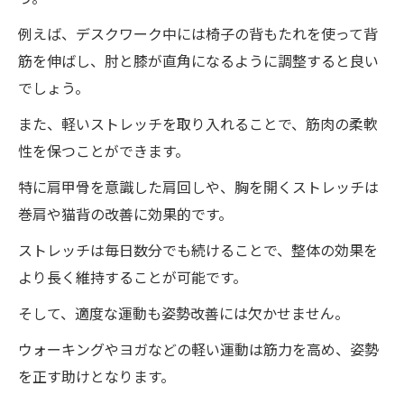
ス
例えば、デスクワーク中には椅子の背もたれを使って背
徳島県の整体院ワイルドボディの施術で姿勢改
筋を伸ばし、肘と膝が直角になるように調整すると良い
善が人気の理由を探る
でしょう。
徳島県の整体院ワイルドボディの特徴と魅
また、軽いストレッチを取り入れることで、筋肉の柔軟
力
性を保つことができます。
地域で評判の整体師たちの紹介
特に肩甲骨を意識した肩回しや、胸を開くストレッチは
整体院ワイルドボディの人気の背景にある
巻肩や猫背の改善に効果的です。
姿勢改善ニーズ
他の健康法と比較しての整体の利点
ストレッチは毎日数分でも続けることで、整体の効果を
整体院ワイルドボディによる生活環境の改
より長く維持することが可能です。
善効果
そして、適度な運動も姿勢改善には欠かせません。
なぜ徳島県で整体院ワイルドボディが選ば
ウォーキングやヨガなどの軽い運動は筋力を高め、姿勢
れるのか
を正す助けとなります。