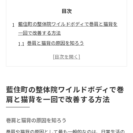
目次
藍住町の整体院ワイルドボディで巻肩と猫背を
一回で改善する方法
巻肩と猫背の原因を知ろう
整体院ワイルドボディで姿勢を矯正するプ
ロセス
一回の施術で実感する変化とは
藍住町の整体院ワイルドボディが選ばれる
藍住町の整体院ワイルドボディで巻
理由
肩と猫背を一回で改善する方法
自宅でできる姿勢改善のポイント
施術後の効果を持続させるコツ
巻肩と猫背の原因を知ろう
背中が伸びる！徳島県で話題の整体院ワイルド
ボディの体験とは
巻肩や猫背の原因として最も一般的なのは、日常生活の