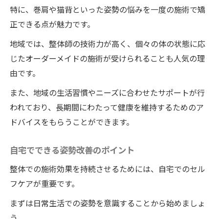
特に、巻肩や猫背といった姿勢の悩みを一度の施術で矯
整体効果を最大化するための準備術
正できる点が魅力です。
藍住町の整体院ワイルドボディの技術力を
地域では、整体師の技術力が高く、個々の体の状態に応
体感する
じたオーダーメイドの施術が受けられることも人気の理
施術後のアフターケアが重要な理由
由です。
整体を受ける前に知っておくべきこと
また、地域の生活習慣やニーズに合わせたサポートが行
整体院ワイルドボディがもたらす姿勢の変化を
われており、長期間にわたって健康を維持するためのア
体験しよう
ドバイスをもらうことができます。
整体で体感する姿勢改善のプロセス
姿勢が変わることで得られる生活の質向上
自宅でできる姿勢改善のポイント
施術中に感じる体の変化とその意味
整体での施術効果を持続させるためには、自宅でのセル
継続的な整体施術がもたらす長期的な効果
フケアが重要です。
姿勢変化に伴うメンタルの変化
まずは日常生活での姿勢を意識することから始めましょ
整体体験を最大限に活かすためのアドバイ
う。