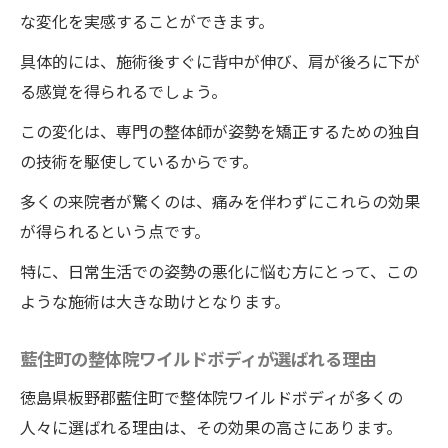
密を知る
な変化を実感することができます。
猫背の原因と改善すべきポイント
具体的には、施術後すぐに背中が伸び、肩が後ろに下が
整体院ワイルドボディで得られる猫背改善
る感覚を得られるでしょう。
の実例
この変化は、専門の整体師が姿勢を矯正するための独自
猫背が改善されると得られるメリット
の技術を駆使しているからです。
整体と日常生活で姿勢を維持する方法
多くの来院者が驚くのは、痛みを伴わずにこれらの効果
猫背矯正に役立つエクササイズ
が得られるという点です。
整体院ワイルドボディの施術の前後で感じ
特に、日常生活での姿勢の悪化に悩む方にとって、この
る身体の変化
ような施術は大きな助けとなります。
一回の施術で変わる！徳島県藍住町のワイルド
ボディの整体効果
藍住町の整体院ワイルドボディが選ばれる理由
一回で感じる整体院ワイルドボディの驚く
徳島県板野郡藍住町で整体院ワイルドボディが多くの
べき変化
人々に選ばれる理由は、その効果の高さにあります。
施術前後の姿勢チェック方法