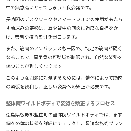
整体院ワイルドボディの施術内容を徹底解
中で無意識にとってしまう不良姿勢です。
説
長時間のデスクワークやスマートフォンの使用がもたら
背中を伸ばすための具体的な施術法
す前屈みの姿勢は、肩や背中の筋肉に過度な負担をか
利用者の声から見る整体院ワイルドボディ
け、巻肩や猫背を引き起こします。
の施術の効果
また、筋肉のアンバランスも一因で、特定の筋肉が硬く
背中の柔軟性を高めるストレッチ
なることで、肩甲骨の可動域が制限され、自然な姿勢を
背中の張りを軽減する整体の技術
保つことが難しくなります。
整体サロンの選び方と注意点
このような問題に対処するためには、整体によって筋肉
整体院ワイルドボディの施術で肩が後ろに下が
の緊張を緩和し、正しい姿勢への矯正が必要です。
る理由とその効果とは
整体院ワイルドボディで姿勢を矯正するプロセス
肩が前に出る原因とその影響
整体院ワイルドボディの施術で肩を後ろに
徳島県板野郡藍住町の整体院ワイルドボディでは、まず
引くメカニズム
個々の体の状態を詳細にチェックし、最適な施術プラン