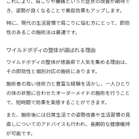
これにより、肩こりや腰痛といった症状の改善が期待で
整体後の体の変化を維持する方法
き、姿勢が良くなることで美容効果もアップします。
徳島県で整体院ワイルドボディの施術を受
けるメリット
特に、現代の生活習慣で肩こりに悩む方にとって、即効
性のあるこの施術法は最適です。
整体院ワイルドボディ選ぶ理由猫背矯正で得ら
れる健康効果
ワイルドボディの整体が選ばれる理由
整体院ワイルドボディがもたらす健康効果
ワイルドボディの整体が徳島県で人気を集める理由は、
の詳細
その即効性と個別対応の施術にあります。
猫背矯正が健康に与える影響
徳島県の整体選びのポイント
施術者の高い技術力と豊富な経験を活かし、一人ひとり
の体の状態に合わせたオーダーメイドの施術を行うこと
施術後の健康維持法
で、短時間で効果を実感することができます。
猫背改善で得られる長期的な健康効果
また、施術後には日常生活での姿勢改善や生活習慣の見
整体院ワイルドボディで体感する健康革命
直しについてのアドバイスも行われ、長期的な健康維持
整体院ワイルドボディの施術で猫背を克服徳島
が可能です。
県で大人気の施術を体験しよう