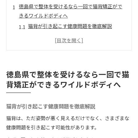
徳島県で整体を受けるなら一回で猫背矯正がで
きるワイルドボディへ
猫背が引き起こす健康問題を徹底解説
整体院ワイルドボディで感じる猫背改善の
即効性
徳島県で猫背に悩む方必見の施術法
ワイルドボディの整体が選ばれる理由
徳島県で整体を受けるなら一回で猫
整体施術の流れとその効果
背矯正ができるワイルドボディへ
施術後の生活改善のヒント
整体で猫背を改善！ワイルドボディで一回の施
猫背が引き起こす健康問題を徹底解説
術で得られる効果とは
たった一度の施術で得られる驚きの効果
猫背は、ただ姿勢が悪く見えるだけでなく、さまざまな
健康問題を引き起こす可能性があります。
整体院ワイルドボディがもたらす姿勢改善
のメカニズム