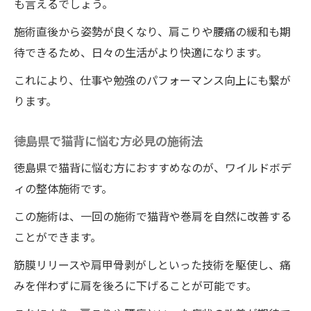
も言えるでしょう。
施術における筋膜リリースの重要性
施術直後から姿勢が良くなり、肩こりや腰痛の緩和も期
体験者の声をもとにした効果紹介
待できるため、日々の生活がより快適になります。
肩甲骨と姿勢改善の関係性
これにより、仕事や勉強のパフォーマンス向上にも繋が
整体院ワイルドボディで得られる長期的効
ります。
果
施術後のメンテナンス方法
徳島県で猫背に悩む方必見の施術法
整体で姿勢革命ワイルドボディで一度の施術で
徳島県で猫背に悩む方におすすめなのが、ワイルドボデ
猫背を改善
ィの整体施術です。
整体院ワイルドボディが姿勢に与える革命
この施術は、一回の施術で猫背や巻肩を自然に改善する
的効果
ことができます。
猫背改善がもたらす心理的効果
筋膜リリースや肩甲骨剥がしといった技術を駆使し、痛
徳島県での一回の施術に見る変化
みを伴わずに肩を後ろに下げることが可能です。
姿勢改善後の健康的生活