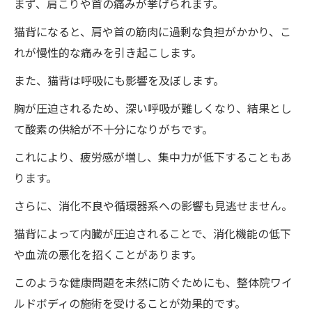
まず、肩こりや首の痛みが挙げられます。
猫背改善後の体の変化を詳しく解説
猫背になると、肩や首の筋肉に過剰な負担がかかり、こ
ワイルドボディでの施術事例とその効果
れが慢性的な痛みを引き起こします。
整体院ワイルドボディの施術が肩こり・腰
また、猫背は呼吸にも影響を及ぼします。
痛に与える影響
胸が圧迫されるため、深い呼吸が難しくなり、結果とし
猫背改善で得られる美容効果
て酸素の供給が不十分になりがちです。
驚きの整体体験ワイルドボディで肩が自然に下
これにより、疲労感が増し、集中力が低下することもあ
がる猫背矯正
ります。
施術前後の変化を比較
さらに、消化不良や循環器系への影響も見逃せません。
筋膜リリースの役割とその効果
肩甲骨剥がしで得られる利点
猫背によって内臓が圧迫されることで、消化機能の低下
整体院ワイルドボディによる姿勢改善の人
や血流の悪化を招くことがあります。
体科学
このような健康問題を未然に防ぐためにも、整体院ワイ
施術を受けた人々の声を紹介
ルドボディの施術を受けることが効果的です。