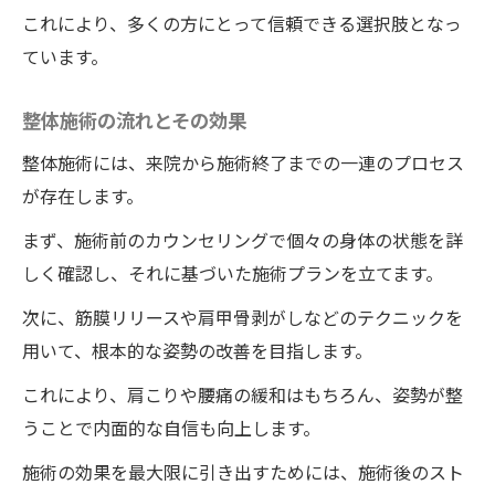
猫背改善のための具体的施術法
これにより、多くの方にとって信頼できる選択肢となっ
ています。
整体院ワイルドボディが人気の理由を探る
ワイルドボディでの猫背改善施術体験談
整体施術の流れとその効果
整体院ワイルドボディで得られるポジティ
整体施術には、来院から施術終了までの一連のプロセス
ブエフェクト
が存在します。
施術後の身体変化を実感する声
まず、施術前のカウンセリングで個々の身体の状態を詳
整体を受ける前に知っておくべきこと
しく確認し、それに基づいた施術プランを立てます。
次に、筋膜リリースや肩甲骨剥がしなどのテクニックを
用いて、根本的な姿勢の改善を目指します。
これにより、肩こりや腰痛の緩和はもちろん、姿勢が整
うことで内面的な自信も向上します。
施術の効果を最大限に引き出すためには、施術後のスト