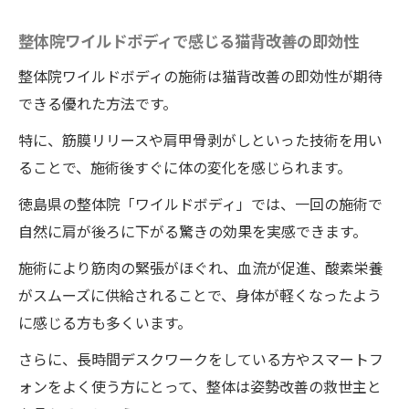
ワイルドボディでの整体体験の流れ
整体院ワイルドボディで感じる猫背改善の即効性
整体で猫背とおさらばワイルドボディで肩が後
ろに下がる施術法
整体院ワイルドボディの施術は猫背改善の即効性が期待
一回で肩が下がる秘密
できる優れた方法です。
整体院ワイルドボディの施術における専門
特に、筋膜リリースや肩甲骨剥がしといった技術を用い
的技法
ることで、施術後すぐに体の変化を感じられます。
肩甲骨の動きがもたらす効果
徳島県の整体院「ワイルドボディ」では、一回の施術で
施術後の姿勢維持方法
自然に肩が後ろに下がる驚きの効果を実感できます。
徳島県での整体院ワイルドボディの人気の
施術により筋肉の緊張がほぐれ、血流が促進、酸素栄養
理由
がスムーズに供給されることで、身体が軽くなったよう
猫背改善がもたらす生活の変化
に感じる方も多くいます。
整体院ワイルドボディで猫背を解消肩甲骨剥が
さらに、長時間デスクワークをしている方やスマートフ
しの効果とは
ォンをよく使う方にとって、整体は姿勢改善の救世主と
肩甲骨剥がしの技術と効果