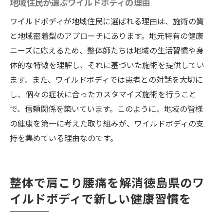
整体による生活の質向上の実証
地域住民が選ぶワイルドボディの理由
ワイルドボディの評判が示す信頼性
ワイルドボディが地域住民に選ばれる理由は、施術の質
利用者の声から見る整体の効果
と地域密着型のアプローチにあります。地元特有の健康
生活の質に貢献する整体の役割
ニーズに応えるため、整体師たちは地域の生活習慣や身
体的な特徴を理解し、それに基づいた施術を提供してい
整体の効果を最大限に活かす方法
ます。また、ワイルドボディでは患者との対話を大切に
徳島県での整体の進化とその影響
し、個々の症状に合ったカスタマイズ施術を行うこと
で、信頼関係を築いています。このように、地域の皆様
の健康を第一に考えた取り組みが、ワイルドボディの支
持を集めている理由なのです。
整体で肩こり腰痛を解消徳島県のワ
イルドボディで新しい健康習慣を