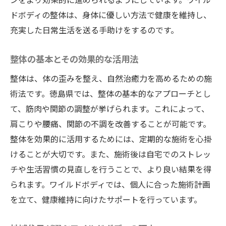
整体の教育と実践の場としてのワイルドボ
ドボディの整体は、身体に優しい方法で健康を維持し、
ディ
充実した日常生活を送る手助けをするのです。
徳島県の整体院ワイルドボディで始める健康的
整体の基本とその効果的な活用法
な生活の第一歩
整体を通じた健康的なライフスタイルの提
整体は、体の歪みを整え、自然治癒力を高めるための施
案
術法です。徳島県では、整体の基本的なアプローチとし
健康的な生活を送るための整体活用法
て、筋肉や関節の調整が挙げられます。これによって、
肩こりや腰痛、関節の不調を改善することが可能です。
ワイルドボディでの初めての整体体験
整体を効果的に活用するためには、定期的な施術を心掛
健康生活を支える定期的な整体
けることが大切です。また、施術後は自宅でのストレッ
整体を通じたライフスタイルの変革
チや生活習慣の見直しを行うことで、より良い結果を得
ワイルドボディから始まる健康への道
られます。ワイルドボディでは、個人に合った施術計画
整体で生活の質向上徳島県ワイルドボディの評
を立て、健康維持に向けたサポートを行っています。
判と効果を探る