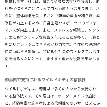
提供します。例えば、肩こりや腰痛の症状を軽減し、血
腰痛に特化した整体プログラムの詳細
行を促進することによって自然治癒力も高まります。さ
日常生活に取り入れる整体のセルフケア
らに、整体施術を受けることで筋肉の緊張が和らぎ、柔
ワイルドボディの施術で得られる長期的な
軟性が向上するため、日常生活やスポーツでのパフォー
効果
マンスが向上します。また、ストレスを軽減し、メンタ
整体を活用した健康習慣の作り方
ル面にもポジティブな影響を与えることが多く、心身と
利用者コミュニティによる整体の口コミ
もにリフレッシュできるのが魅力です。全体的な健康維
地域密着型の整体院ワイルドボディで心身とも
持に貢献する整体は、特に現代社会のストレスフルな生
にリフレッシュ
活を送る人々にとって、ますます重要な役割を果たしま
地域密着型の整体院が提供する安心感
す。
心身の健康を促進するリフレッシュ施術
徳島県で支持されるワイルドボディの信頼性
ワイルドボディのリラクゼーションメニュ
ー
ワイルドボディは、徳島県で多くの人々から支持されて
いる整体院です。その理由は、オーダーメイドの施術
常連客が語るワイルドボディの魅力
と、経験豊富な施術者による信頼性の高いサービスにあ
地域の健康拠点としての役割