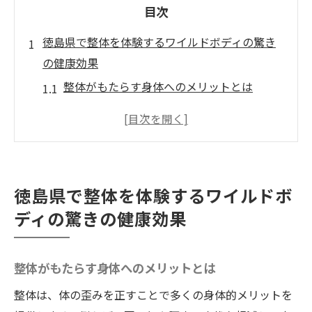
目次
徳島県で整体を体験するワイルドボディの驚き
の健康効果
整体がもたらす身体へのメリットとは
徳島県で支持されるワイルドボディの信頼
性
健康維持に最適な整体の役割
ワイルドボディでの具体的な施術事例
徳島県で整体を体験するワイルドボ
整体の基本とその効果的な活用法
ディの驚きの健康効果
地域住民が選ぶワイルドボディの理由
整体で肩こり腰痛を解消徳島県のワイルドボデ
整体がもたらす身体へのメリットとは
ィで新しい健康習慣を
肩こりの原因と整体による改善策
整体は、体の歪みを正すことで多くの身体的メリットを