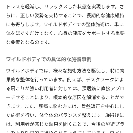
トレスを軽減し、リラックスした状態を実現します。さ
最先端技術による整体の進化
らに、正しい姿勢を支持することで、長期的な健康維持
ワイルドボディの技術革新とその影響
にも寄与します。ワイルドボディでの整体施術は、単に
新しい整体技術の導入事例
体をほぐすだけでなく、心身の健康をサポートする重要
施術における革新的アプローチ
な要素となるのです。
健康革命の一環としての整体施術
ワイルドボディでの具体的な施術事例
技術が変える整体の未来
徳島県で整体を学ぶワイルドボディが提供する
ワイルドボディでは、様々な施術方法を駆使し、特に効
心地よい施術とは
果的な整体を行っています。例えば、デスクワークによ
る肩こりが強い利用者に対しては、深層筋に直接アプロ
施術を通じて学ぶ整体の基本
ーチすることにより、根本的な原因を解消することがで
ワイルドボディでの学びと実践
きます。また、腰痛に悩む方には、骨盤矯正を中心にし
整体を学ぶことで得られる健康効果
た施術を行い、体全体のバランスを整えます。施術後に
施術者から学ぶ整体の知識
は、利用者が感じた効果を聞くことで、今後の施術プラ
学ぶことで深まる整体への理解
ンをより効果的に進められるようにしています。ワイル