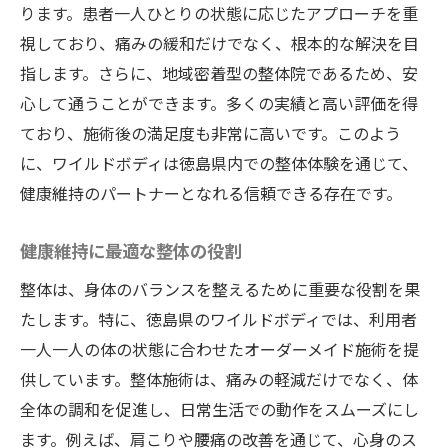
ります。患者一人ひとりの状態に応じたアプローチを重
ワイルドボディと地域社会のつながり
視しており、痛みの緩和だけでなく、根本的な解決を目
オーダーメイド施術が魅力徳島県の整体院ワイ
指します。さらに、地域密着型の整体院であるため、安
ルドボディの特長
心して通うことができます。多くの実績と高い評価を得
個々のニーズに応えるオーダーメイド施術
ており、施術後の満足度も非常に高いです。このよう
の魅力
に、ワイルドボディは徳島県内での整体体験を通じて、
利用者の声から見る整体のカスタマイズ効
健康維持のパートナーとなれる信頼できる存在です。
果
健康維持に最適な整体の役割
ワイルドボディの施術が他と異なる理由
健康状態に合わせた施術計画の立て方
整体は、身体のバランスを整えるために重要な役割を果
パーソナライズされた整体の重要性
たします。特に、徳島県のワイルドボディでは、利用者
一人一人の体の状態に合わせたオーダーメイド施術を提
利用者が実感するオーダーメイド施術の効
供しています。整体施術は、痛みの軽減だけでなく、体
果
全体の調和を促進し、日常生活での動作をスムーズにし
整体の最先端技術を体感徳島県ワイルドボディ
ます。例えば、肩こりや腰痛の改善を通じて、心身のス
での健康革命