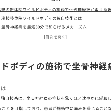
島県の整体院ワイルドボディの施術で坐骨神経痛が消える
凄技整体院ワイルドボディの独自技術とは
坐骨神経痛を最短30分で和らげるメカニズム
徳島県で話題の痛くない整体法
香川や愛媛からの患者が増える理由
施術後の歩行が楽になる秘密
効果的な整体を選ぶポイント
ルドボディの施術で坐骨神経
体で日常を取り戻すワイルドボディの坐骨神経痛治療
整体で日常生活がどれほど楽になるか
とは
坐骨神経痛の改善で得られる生活の質向上
徳島県の整体院ワイルドボディが提供する安心と快適
る独自技術は、坐骨神経痛の症状を驚くほど速やかに緩和
歩行時の痛みがなくなることで変わる日常
ることを目指しており、患者が施術中に痛みを感じること