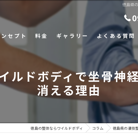
徳島県
0
コンセプト
料金
ギャラリー
よくある質問
イルドボディで坐骨神
消える理由
徳島の整体ならワイルドボディ
コラム
徳島県の凄技