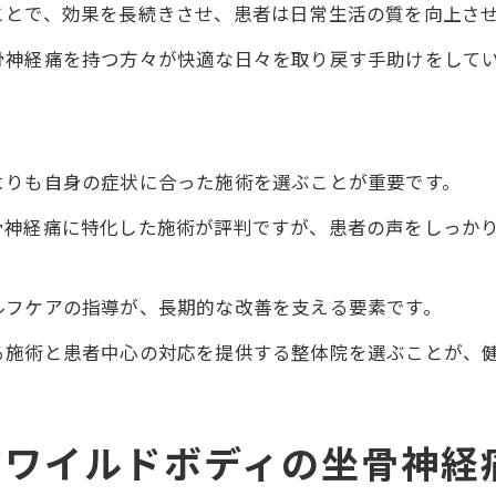
ことで、効果を長続きさせ、患者は日常生活の質を向上さ
坐骨神経痛改善における整体の挑戦
骨神経痛を持つ方々が快適な日々を取り戻す手助けをして
患者の未来を変える整体法
整体を通じた健康の再発見
徳島の整体院ワイルドボディの施術がもたらす希望の光
よりも自身の症状に合った施術を選ぶことが重要です。
整体院ワイルドボディの施術で始まる新たな健康生活
骨神経痛に特化した施術が評判ですが、患者の声をしっか
ルフケアの指導が、長期的な改善を支える要素です。
る施術と患者中心の対応を提供する整体院を選ぶことが、
すワイルドボディの坐骨神経