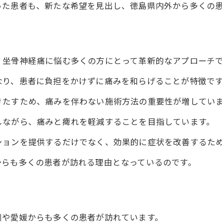
った患者も、新たな希望を見出し、徳島県内外から多くの
整体で得る新たな活力と健康
患者の健康を支える整体の力
香川・愛媛からも訪れる人気の秘密
、坐骨神経痛に悩む多くの方にとって革新的なアプローチ
島県で注目の整体坐骨神経痛が消える奇跡
整体院ワイルドボディがもたらす奇跡的な回復
なり、患者に負担をかけずに痛みを和らげることが特徴で
坐骨神経痛に対する新しいアプローチ
きたすため、痛みを伴わない施術方法の重要性が増してい
患者の期待を超える施術とは
しながら、痛みと痺れを軽減することを目指しています。
整体を通じて得られる心身の健康
ションを提供するだけでなく、効果的に症状を改善するた
奇跡の背景にある整体師の情熱
からも多くの患者が訪れる理由となっているのです。
口コミで広がる整体院ワイルドボディの評判
体で歩くのが楽になる徳島県の坐骨神経痛解消法
坐骨神経痛改善で歩行が楽になる理由
整体院ワイルドボディの施術で得る運動機能の回復
川や愛媛からも多くの患者が訪れています。