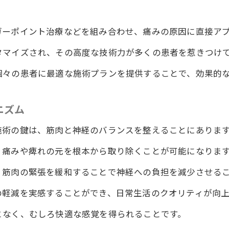
患者の声から見る整体院ワイルドボディの施術の効果
坐骨神経痛改善のための新しい希望
ガーポイント治療などを組み合わせ、痛みの原因に直接ア
骨神経痛の救世主徳島県の整体院ワイルドボディの秘密
タマイズされ、その高度な技術力が多くの患者を惹きつけ
伝統と革新を織り交ぜた整体法
個々の患者に最適な施術プランを提供することで、効果的
坐骨神経痛に特化した施術技術
評判の良い整体院を選ぶ基準
ニズム
痛みが消えるまでのプロセス
施術の鍵は、筋肉と神経のバランスを整えることにありま
リラックスできる施術環境の重要性
患者の信頼を得るための整体師の役割
、痛みや痺れの元を根本から取り除くことが可能になりま
体の力で嘘のように楽になるワイルドボディの坐骨神経痛
、筋肉の緊張を緩和することで神経への負担を減少させる
驚きの速さで痛みを和らげる理由
の軽減を実感することができ、日常生活のクオリティが向上
徳島県の整体院ワイルドボディの施術がもたらす安心感
となく、むしろ快適な感覚を得られることです。
日常生活に戻るための整体の役割