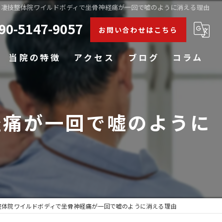
の凄技整体院ワイルドボディで坐骨神経痛が一回で嘘のように消える理由
90-5147-9057
お問い合わせはこちら
当院の特徴
アクセス
ブログ
コラム
肩こり
経痛が一回で嘘のように
腰痛
膝
五十肩
姿勢矯正
整体院ワイルドボディで坐骨神経痛が一回で嘘のように消える理由