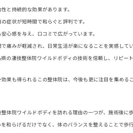
歩行時の安定感を取り戻す整体法
効性と持続的な効果があります。
歩く喜びを取り戻した患者の声
痛の症状が短時間で和らぐと評判です。
適切な整体治療の選び方
も安心感を与え、口コミで広がっています。
体験者が語る整体の効果
間で痛みが軽減され、日常生活が楽になることを実感して
みのない生活ワイルドボディの整体で坐骨神経痛を克服
島県の凄技整体院ワイルドボディの技術を信頼し、リピー
坐骨神経痛を克服するための整体法
痛みのない生活への第一歩
ン効果も得られるこの整体院は、今後も更に注目を集める
整体院ワイルドボディが提供する新たな生活の可能性
体験者に学ぶ整体院ワイルドボディの施術のメリット
整体院ワイルドボディの施術で得る心の安らぎ
徳島県で選ばれる整体院ワイルドボディの特徴
技整体院ワイルドボディを訪れる理由の一つが、施術後に
体が導く新たな希望ワイルドボディの坐骨神経痛治療
みを和らげるだけでなく、体のバランスを整えることで歩
希望を与える整体の役割