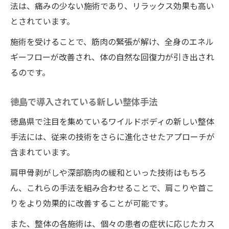
法は、痛みの少ない施術であり、リラックス効果も高い
とされています。
施術を受けることで、筋肉の緊張が解け、全身のエネル
ギーフローが改善され、体の自然な回復力が引き出され
るのです。
徳島で導入されている新しい整体手法
徳島県で注目を集めているワイルドボディの新しい整体
手法には、従来の技術をさらに進化させたアプローチが
含まれています。
肩甲骨剥がしや深部筋肉の緩和といった技術はもちろ
ん、これらの手法を組み合わせることで、肩こりや首こ
りをより効果的に改善することが可能です。
また、整体の各施術は、個々の患者の症状に応じたカス