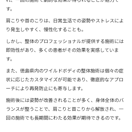
す。
肩こりや首のこりは、日常生活での姿勢やストレスによ
り発生しやすく、慢性化することも。
しかし、整体のプロフェッショナルが提供する施術には
即効性があり、多くの患者がその効果を実感していま
す。
また、徳島県内のワイルドボディの整体施術は個々の症
状に応じたカスタマイズが可能であり、徹底的なアプロ
ーチにより再発防止にも寄与します。
施術後には姿勢が改善されることが多く、身体全体のバ
ランスが整うことで、肩こりと首こりから解放され、一
回の施術でも長期間にわたる効果が期待できるのです。