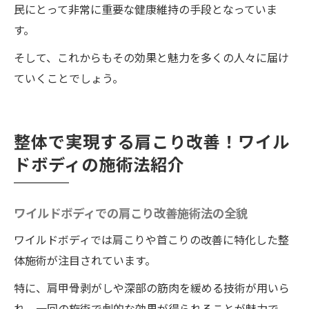
民にとって非常に重要な健康維持の手段となっていま
す。
そして、これからもその効果と魅力を多くの人々に届け
ていくことでしょう。
整体で実現する肩こり改善！ワイル
ドボディの施術法紹介
ワイルドボディでの肩こり改善施術法の全貌
ワイルドボディでは肩こりや首こりの改善に特化した整
体施術が注目されています。
特に、肩甲骨剥がしや深部の筋肉を緩める技術が用いら
れ、一回の施術で劇的な効果が得られることが魅力で