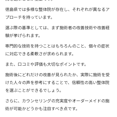
肩甲骨剥がしが肩こりを軽減するメカニズ
徳島県では多様な整体院が存在し、それぞれが異なるア
ム
プローチを持っています。
深部筋肉を緩める整体技術の効果
選ぶ際の基準としては、まず施術者の改善技術や改善経
徳島で導入されている新しい整体手法
験が挙げられます。
整体の進化と肩こり改善の未来
専門的な技術を持つことはもちろんのこと、個々の症状
ワイルドボディでの整体施術が肩こり首こりに
に対応できる柔軟さが求められます。
与える影響
また、口コミや評価も大切なポイントです。
ワイルドボディの整体施術が肩こりに与え
施術後にどれだけの改善が見られたか、実際に施術を受
る具体的な効果
けた人々の声を参考にすることで、信頼性の高い整体院
首こり改善における整体の役割
を選ぶことができるでしょう。
ワイルドボディの整体施術がもたらす身体
さらに、カウンセリングの充実度やオーダーメイドの施
の変化
術が可能かどうかも注目すべき点です。
施術後の肩こり・首こり改善実感