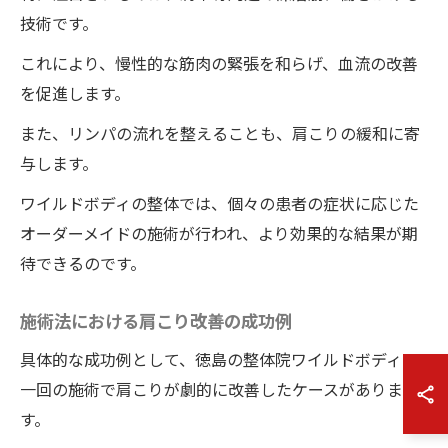
技術です。
これにより、慢性的な筋肉の緊張を和らげ、血流の改善
を促進します。
また、リンパの流れを整えることも、肩こりの緩和に寄
与します。
ワイルドボディの整体では、個々の患者の症状に応じた
オーダーメイドの施術が行われ、より効果的な結果が期
待できるのです。
施術法における肩こり改善の成功例
具体的な成功例として、徳島の整体院ワイルドボディで
一回の施術で肩こりが劇的に改善したケースがありま
す。