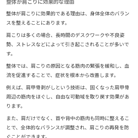
整体が肩こりに効果的な理由
整体が肩こりに効果的である理由は、身体全体のバラン
スを整えることにあります。
肩こりは多くの場合、長時間のデスクワークや不良姿
勢、ストレスなどによって引き起こされることが多いで
す。
整体では、肩こりの原因となる筋肉の緊張を緩和し、血
流を促進することで、症状を根本から改善します。
例えば、肩甲骨剥がしという技術は、固くなった肩甲骨
周辺の筋肉をほぐし、自由な可動域を取り戻す効果があ
ります。
また、肩だけでなく、首や背中の筋肉も同時に整えるこ
とで、全体的なバランスが調整され、肩こりの再発を防
ぐことができます。