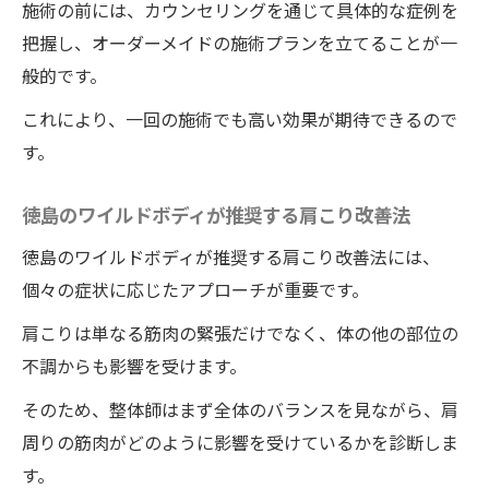
施術の前には、カウンセリングを通じて具体的な症例を
把握し、オーダーメイドの施術プランを立てることが一
般的です。
これにより、一回の施術でも高い効果が期待できるので
す。
徳島のワイルドボディが推奨する肩こり改善法
徳島のワイルドボディが推奨する肩こり改善法には、
個々の症状に応じたアプローチが重要です。
肩こりは単なる筋肉の緊張だけでなく、体の他の部位の
不調からも影響を受けます。
そのため、整体師はまず全体のバランスを見ながら、肩
周りの筋肉がどのように影響を受けているかを診断しま
す。