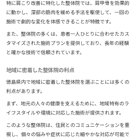
特に肩こり改善に特化した整体院では、肩甲骨を効果的
徳島県の整体院ワイルドボディが信頼され
に動かし、深部の筋肉を緩める手法を駆使して、一回の
る背景
施術で劇的な変化を体感できることが特徴です。
また、整体院の多くは、患者一人ひとりに合わせたカス
タマイズされた施術プランを提供しており、長年の経験
と確かな技術で信頼されています。
地域に密着した整体院の利点
徳島県内で地域に密着した整体院を選ぶことには多くの
利点があります。
まず、地元の人々の健康を支えるために、地域特有のラ
イフスタイルや環境に対応した施術が提供されます。
このような整体院は、住民とのコミュニケーションを重
視し、個々の悩みや症状に応じた細やかな対応が可能で