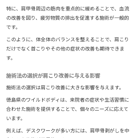
特に、肩甲骨周辺の筋肉を重点的に緩めることで、血流
の改善を図り、疲労物質の排出を促進する施術が一般的
です。
このように、体全体のバランスを整えることで、肩こり
だけでなく首こりやその他の症状の改善も期待できま
す。
施術法の選択が肩こり改善に与える影響
施術法の選択は肩こり改善に大きな影響を与えます。
徳島県のワイルドボディは、来院者の症状や生活習慣に
合わせた施術を提供することで、個々のニーズに応えて
います。
例えば、デスクワークが多い方には、肩甲骨剥がしを中