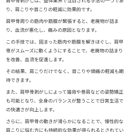
肩甲骨剥がしは、整体業界で注目される手法の一つであ
り、肩こりや首こりの軽減に効果的です。
肩甲骨周りの筋肉や筋膜が緊張すると、老廃物が詰ま
り、血流が悪化し、痛みの原因となります。
この手技では、固まった筋肉や筋膜を解きほぐし、肩甲
骨がスムーズに動くようにすることで、老廃物の詰まり
を改善、血流を促進します。
その結果、肩こりだけでなく、首こりや頭痛の軽減も期
待できます。
また、肩甲骨剥がしによって猫背や巻肩などの姿勢矯正
も可能となり、全身のバランスが整うことで日常生活で
の快適さが向上します。
さらに、肩甲骨の動きが滑らかになることで、慢性的な
肩こりに悩む方にも持続的な効果が得られるとされてい