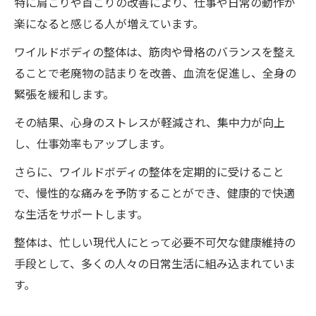
特に肩こりや首こりの改善により、仕事や日常の動作が
楽になると感じる人が増えています。
ワイルドボディの整体は、筋肉や骨格のバランスを整え
ることで老廃物の詰まりを改善、血流を促進し、全身の
緊張を緩和します。
その結果、心身のストレスが軽減され、集中力が向上
し、仕事効率もアップします。
さらに、ワイルドボディの整体を定期的に受けること
で、慢性的な痛みを予防することができ、健康的で快適
な生活をサポートします。
整体は、忙しい現代人にとって必要不可欠な健康維持の
手段として、多くの人々の日常生活に組み込まれていま
す。