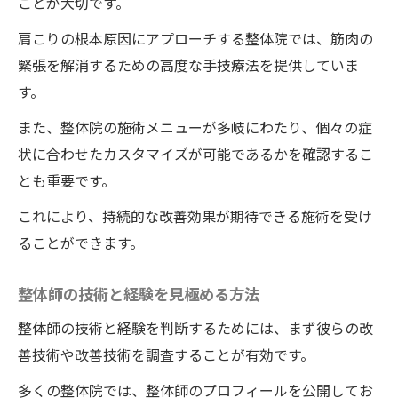
ことが大切です。
徳島の整体院ワイルドボディでの改善事例
肩こりの根本原因にアプローチする整体院では、筋肉の
整体がもたらす肩こり改善の実感
緊張を解消するための高度な手技療法を提供していま
肩こり改善における具体的な成果
す。
体験談から見るワイルドボディの整体の効
また、整体院の施術メニューが多岐にわたり、個々の症
果
状に合わせたカスタマイズが可能であるかを確認するこ
徳島県民が語るワイルドボディの整体での
とも重要です。
改善例
これにより、持続的な改善効果が期待できる施術を受け
徳島県のワイルドボディの整体で肩こりを一回
ることができます。
で楽にする秘密
一回の施術で得られる肩こり改善の理由
整体師の技術と経験を見極める方法
徳島の整体院ワイルドボディでの速効性の
整体師の技術と経験を判断するためには、まず彼らの改
秘密
善技術や改善技術を調査することが有効です。
肩こり改善を即効で実現する技術
多くの整体院では、整体師のプロフィールを公開してお