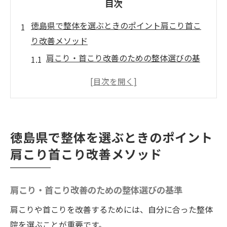
目次
徳島県で整体を選ぶときのポイント肩こり首こ
り改善メソッド
肩こり・首こり改善のための整体選びの基
準
徳島県で整体を選ぶ際の重要なポイント
肩こりに特化した整体院の見極め方
整体師の技術と経験を見極める方法
徳島県で整体を選ぶときのポイント
徳島の整体院とその肩こり改善力
肩こり首こり改善メソッド
地域に密着した整体院の利点
整体で肩こりが楽になる理由ワイルドボディの
肩こり・首こり改善のための整体選びの基準
最新技術を探る
整体が肩こりに効果的な理由
肩こりや首こりを改善するためには、自分に合った整体
院を選ぶことが重要です。
ワイルドボディの最新整体技術の特徴