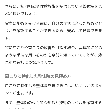
ワイルドボディの整体で肩こりが楽になるまで
さらに、初回相談や体験施術を提供している整体院を選
のプロセス
ぶと良いでしょう。
肩こり改善に向けた整体のプロセス
実際に施術を受ける前に、自分の症状に合った施術かど
徳島の整体院ワイルドボディでの施術ステ
うかを確認することができるため、安心して通院できま
ップ
す。
肩こり軽減に向けた施術の流れ
特に肩こりや首こりの改善を目指す場合、具体的にどの
整体施術の開始から終了まで
ような手技を用いるのかを事前に知っておくことが、効
施術後のフォローアップと再発防止策
果的な選択につながります。
ワイルドボディの整体での長期的な肩こり
肩こりに特化した整体院の見極め方
改善プロセス
整体がもたらす肩こり改善の効果！ワイルドボ
肩こりに特化した整体院を選ぶ際には、いくつかのポイ
ディの事例から
ントが重要です。
ワイルドボディの整体施術後の肩こり改善
まず、整体師の専門的な知識と技術のレベルを確認する
効果の実例