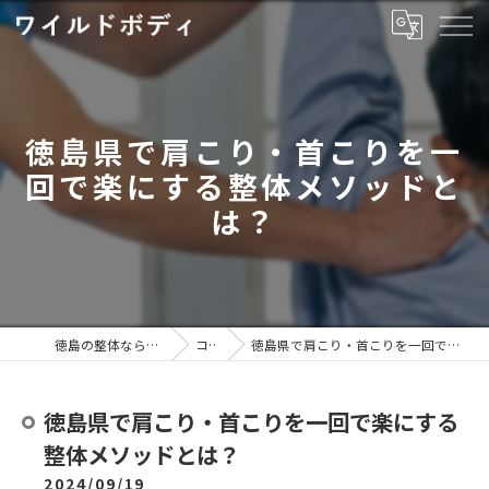
徳島県で肩こり・首こりを一
回で楽にする整体メソッドと
は？
徳島の整体ならワイルドボディ
コラム
徳島県で肩こり・首こりを一回で楽にする整体メソッドとは？
徳島県で肩こり・首こりを一回で楽にする
整体メソッドとは？
2024/09/19