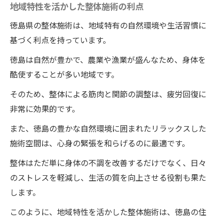
地域特性を活かした整体施術の利点
徳島県の整体施術は、地域特有の自然環境や生活習慣に
基づく利点を持っています。
徳島は自然が豊かで、農業や漁業が盛んなため、身体を
酷使することが多い地域です。
そのため、整体による筋肉と関節の調整は、疲労回復に
非常に効果的です。
また、徳島の豊かな自然環境に囲まれたリラックスした
施術空間は、心身の緊張を和らげるのに最適です。
整体はただ単に身体の不調を改善するだけでなく、日々
のストレスを軽減し、生活の質を向上させる役割も果た
します。
このように、地域特性を活かした整体施術は、徳島の住