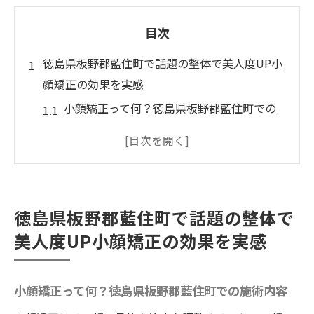
目次
徳島県板野郡藍住町で話題の整体で美人度UP小
顔矯正の効果を実感
小顔矯正って何？徳島県板野郡藍住町での
施術内容
整体で得られる小顔効果とは？専門家が語
る
体験者の声：徳島県板野郡藍住町のワイル
徳島県板野郡藍住町で話題の整体で
ドボディの整体で美人度UP
美人度UP小顔矯正の効果を実感
小顔矯正の重要性：徳島県板野郡藍住町の
整体院ワイルドボディの視点
なぜ徳島県板野郡藍住町のワイルドボディ
小顔矯正って何？徳島県板野郡藍住町での施術内容
の整体が選ばれるのか？