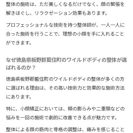
整体の施術は、ただ美しくなるだけでなく、顔の緊張を
術：徳島県板野郡藍住町のワイルドボディ
解きほぐし、リラクゼーション効果もあります。
人気の整体術：徳島県板野郡藍住町での施
プロフェッショナルな技術を持つ整体師が、一人一人に
術体験
合った施術を行うことで、理想の小顔を手に入れること
美人度UP徳島県板野郡藍住町のワイルドボディ
ができます。
の整体で一回で実感できる小顔効果
一回で実感できる小顔効果：徳島県板野郡
なぜ徳島県板野郡藍住町のワイルドボディの整体が選
藍住町のワイルドボディの整体
ばれるのか？
施術後の驚きの変化：徳島県板野郡藍住町
徳島県板野郡藍住町のワイルドボディの整体が多くの方
のワイルドボディの体験談
に選ばれる理由は、その高い技術力と効果的な施術方法
施術の効果を最大限に引き出す方法：徳島
にあります。
県板野郡藍住町の整体院ワイルドボディ
特に、小顔矯正においては、頬の膨らみや二重顎などの
一回の施術で得られる変化：徳島県板野郡
悩みを一回の施術で劇的に改善できる点が魅力です。
藍住町のワイルドボディの具体例
整体による顔の筋肉と骨格の調整は、痛みを感じること
施術後に感じる美人度UPの理由：徳島県板