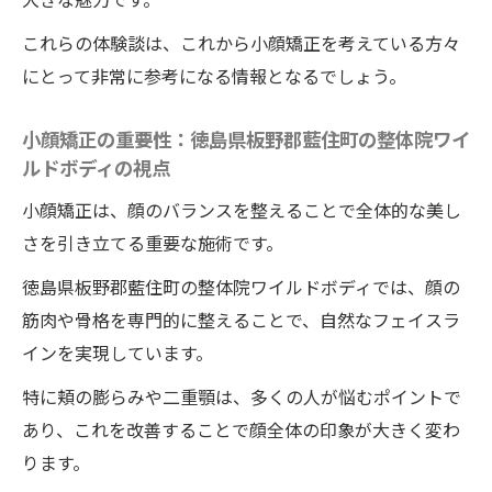
町の整体院ワイルドボディ
これらの体験談は、これから小顔矯正を考えている方々
お得な小顔矯正プラン：徳島県板野郡藍住
にとって非常に参考になる情報となるでしょう。
町の整体院ワイルドボディの紹介
整体で理想のフェイスライン徳島県板野郡藍住
小顔矯正の重要性：徳島県板野郡藍住町の整体院ワイ
町のワイルドボディの施術が人気
ルドボディの視点
理想のフェイスラインを手に入れる：徳島
小顔矯正は、顔のバランスを整えることで全体的な美し
県板野郡藍住町の整体院ワイルドボディ
さを引き立てる重要な施術です。
人気の秘密：徳島県板野郡藍住町のワイル
徳島県板野郡藍住町の整体院ワイルドボディでは、顔の
ドボディの整体施術の効果
筋肉や骨格を専門的に整えることで、自然なフェイスラ
フェイスラインの整え方：徳島県板野郡藍
インを実現しています。
住町の整体院の方法
特に頬の膨らみや二重顎は、多くの人が悩むポイントで
施術のビフォーアフター：徳島県板野郡藍
あり、これを改善することで顔全体の印象が大きく変わ
住町の整体院ワイルドボディの事例
ります。
理想のフェイスラインを作るための整体