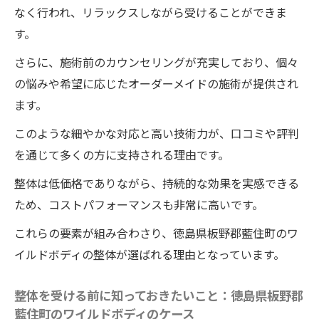
なく行われ、リラックスしながら受けることができま
野郡藍住町の整体院ワイルドボディ
す。
一回の施術で完了：徳島県板野郡藍住町の
ワイルドボディの小顔矯正
さらに、施術前のカウンセリングが充実しており、個々
の悩みや希望に応じたオーダーメイドの施術が提供され
徳島県板野郡藍住町のワイルドボディの整体で
ます。
顔の骨格調整一回で得られる小顔効果
顔の骨格調整とは？徳島県板野郡藍住町の
このような細やかな対応と高い技術力が、口コミや評判
ワイルドボディの整体術
を通じて多くの方に支持される理由です。
顔の骨格を整えると小顔効果が得られる理
整体は低価格でありながら、持続的な効果を実感できる
由：徳島県板野郡藍住町のワイルドボディ
ため、コストパフォーマンスも非常に高いです。
一回の施術で顔の骨格調整を実感：徳島県
これらの要素が組み合わさり、徳島県板野郡藍住町のワ
板野郡藍住町のワイルドボディの整体
イルドボディの整体が選ばれる理由となっています。
顔の骨格調整の具体的なステップ：徳島県
板野郡藍住町のワイルドボディの整体術
整体を受ける前に知っておきたいこと：徳島県板野郡
藍住町のワイルドボディのケース
顔の骨格調整と小顔効果の関係：徳島県板