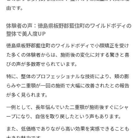
野郡藍住町の整体院
由です。
美人度UPの秘訣：徳島県板野郡藍住町のワ
体験者の声：徳島県板野郡藍住町のワイルドボディの
イルドボディの整体施術
整体で美人度UP
徳島県板野郡藍住町のワイルドボディの整体で
徳島県板野郡藍住町のワイルドボディで小顔矯正を受け
低価格の小顔矯正頬の膨らみも改善
た多くの体験者からは、施術後の変化に対する驚きと喜
低価格で高効果：徳島県板野郡藍住町のワ
びの声が多数寄せられています。
イルドボディの小顔矯正
特に、整体のプロフェッショナルな技術により、頬の膨
頬の膨らみを改善する整体術：徳島県板野
らみや二重顎が一回の施術で大幅に改善されたとの報告
郡藍住町のワイルドボディの事例
が多く見られます。
低価格で受けられる小顔矯正：徳島県板野
郡藍住町のワイルドボディのオプション
一例として、長年悩んでいた二重顎が施術後すぐにシャ
頬の膨らみの原因と改善方法：徳島県板野
ープになり、自信を取り戻したという声もあります。
郡藍住町のワイルドボディの整体
また、低価格でありながら高い効果を実感できることも
低価格でも安心の理由：徳島県板野郡藍住
大きな魅力です。