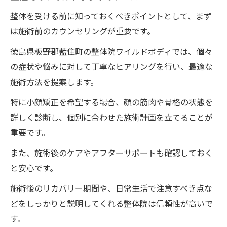
野郡藍住町の整体院ワイルドボディ
整体を受ける前に知っておくべきポイントとして、まず
一回の施術でここまで変わる：徳島県板野
は施術前のカウンセリングが重要です。
郡藍住町のワイルドボディの顔の骨格調整
徳島県板野郡藍住町の整体院ワイルドボディでは、個々
徳島県板野郡藍住町のワイルドボディで低価格
の症状や悩みに対して丁寧なヒアリングを行い、最適な
の整体頬の膨らみと二重顎を改善
施術方法を提案します。
低価格で頬の膨らみを改善：徳島県板野郡
特に小顔矯正を希望する場合、顔の筋肉や骨格の状態を
藍住町の整体院ワイルドボディ
詳しく診断し、個別に合わせた施術計画を立てることが
二重顎改善術：徳島県板野郡藍住町のワイ
重要です。
ルドボディの低価格整体
また、施術後のケアやアフターサポートも確認しておく
低価格でも高効果：徳島県板野郡藍住町の
と安心です。
ワイルドボディの整体術
施術後のリカバリー期間や、日常生活で注意すべき点な
頬の膨らみと二重顎を同時に改善：徳島県
どをしっかりと説明してくれる整体院は信頼性が高いで
板野郡藍住町の整体院ワイルドボディ
す。
お得な施術プラン：徳島県板野郡藍住町の