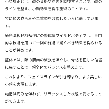
小顔矯正とは、顔の骨格や筋肉を調整することで、顔の
整体を受ける前に知っておきたいこと：徳
ラインを整え、小顔効果を得る施術のことです。
島県板野郡藍住町のワイルドボディのケー
特に頬の膨らみや二重顎を改善したい人に適していま
ス
す。
整体で驚きの小顔効果徳島県板野郡藍住町のワ
徳島県板野郡藍住町の整体院ワイルドボディでは、専門
イルドボディの施術を体験
的な技術を用いて一回の施術で驚くべき結果を得られる
初めての小顔矯正体験：徳島県板野郡藍住
ことが特徴です。
町の整体院ワイルドボディ
整体では、顔の筋肉の緊張をほぐし、骨格を正しい位置
小顔効果を実感するまでの時間：徳島県板
に戻すことで、顔全体のバランスを整えます。
野郡藍住町のワイルドボディの施術
整体施術の流れ：徳島県板野郡藍住町のワ
これにより、フェイスラインが引き締まり、より美しい
イルドボディでのプロセス
小顔を実現します。
フェイスラインを決定づける要素：徳島県
施術は痛みを伴わず、リラックスした状態で受けること
板野郡藍住町のワイルドボディの整体術
ができます。
ビフォーアフター：徳島県板野郡藍住町の