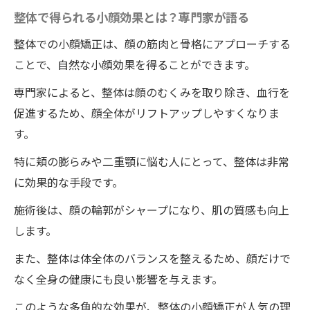
整体での変化
整体で得られる小顔効果とは？専門家が語る
施術後のケア方法：徳島県板野郡藍住町の
整体での小顔矯正は、顔の筋肉と骨格にアプローチする
整体院ワイルドボディのアドバイス
ことで、自然な小顔効果を得ることができます。
一回の施術で二重顎解消徳島県板野郡藍住町の
専門家によると、整体は顔のむくみを取り除き、血行を
ワイルドボディの整体で美人度UP
促進するため、顔全体がリフトアップしやすくなりま
二重顎の原因：徳島県板野郡藍住町の整体
す。
院ワイルドボディが解説
特に頬の膨らみや二重顎に悩む人にとって、整体は非常
一回の施術で二重顎が改善する理由：徳島
に効果的な手段です。
県板野郡藍住町のワイルドボディの整体
施術後は、顔の輪郭がシャープになり、肌の質感も向上
施術後に期待できる二重顎の変化：体験者
します。
の声
また、整体は体全体のバランスを整えるため、顔だけで
二重顎改善のための整体術：徳島県板野郡
なく全身の健康にも良い影響を与えます。
藍住町のワイルドボディの専門技術
二重顎に悩む方へのアドバイス：徳島県板
このような多角的な効果が、整体の小顔矯正が人気の理