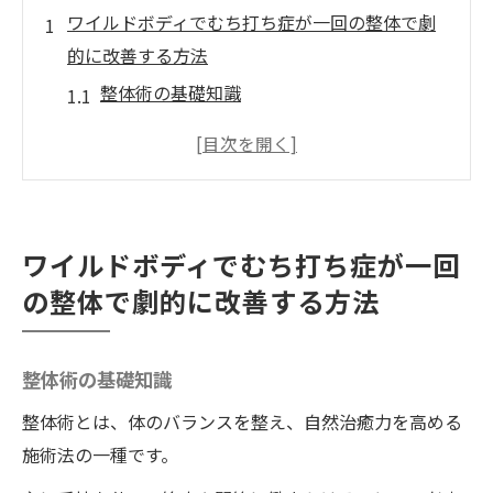
ワイルドボディでむち打ち症が一回の整体で劇
的に改善する方法
整体術の基礎知識
むち打ち症のメカニズムと整体の関係
ワイルドボディの整体術とは？
実際の施術の流れ
施術後のアフターケア
ワイルドボディでむち打ち症が一回
ワイルドボディの整体術の効果と人体科学
の整体で劇的に改善する方法
的根拠
整体の力でむち打ち症を一回で解消する秘密と
整体術の基礎知識
は
深層筋肉へのアプローチ方法
整体術とは、体のバランスを整え、自然治癒力を高める
施術法の一種です。
痛みの根本原因を突き止める