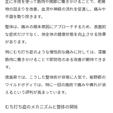
身体全体のバランスを整える
主に手技を使って筋肉や関節に働きかけることで、老廃
物の詰まりを改善、血流や神経の流れを促進し、痛みや
来院者の声：一回の施術で感じた変化
不調を取り除きます。
整体師の経験と技術
ワイルドボディの整体がもたらす長期的な
整体は、痛みの根本原因にアプローチするため、表面的
効果
な症状だけでなく、体全体の健康状態を向上させる効果
があります。
むち打ち症の痛みと痺れをワイルドボディの整
体で即座に取り除く驚異の技術
特にむち打ち症のような慢性的な痛みに対しては、深層
痛みと痺れのメカニズム
筋肉に働きかけることで即効性のある改善が期待できま
す。
ワイルドボディの独自技術
施術前後の比較と患者の感想
徳島県では、こうした整体術が非常に人気で、板野郡の
痛みを和らげる具体的な手技
ワイルドボディでは、特に一回の施術で痛みや痺れが消
えるという評判が高まっています。
痺れを解消するためのポイント
即効性の秘密：その場で感じる変化
むち打ち症のメカニズムと整体の関係
ワイルドボディの整体でむち打ち症を一回の施