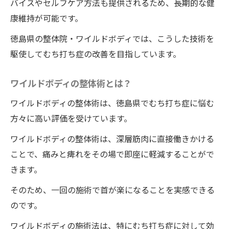
バイスやセルフケア方法も提供されるため、長期的な健
他の利用者の体験談
康維持が可能です。
整体院・ワイルドボディへのアクセスと所
在地
徳島県の整体院・ワイルドボディでは、こうした技術を
駆使してむち打ち症の改善を目指しています。
首が楽になる！むち打ち症をワイルドボディの
整体で一回で改善する理由
ワイルドボディの整体術とは？
首の構造と痛みの関係
ワイルドボディの整体術は、徳島県でむち打ち症に悩む
むち打ち症特有の症状とその対策
方々に高い評価を受けています。
ワイルドボディの整体が首に与える影響
ワイルドボディの整体術は、深層筋肉に直接働きかける
施術後の首の状態
ことで、痛みと痺れをその場で即座に軽減することがで
日常生活で気をつけたいポイント
きます。
長期的な首の健康を保つために
そのため、一回の施術で首が楽になることを実感できる
ワイルドボディの整体術でむち打ち症の辛い症
のです。
状を一回で緩和する方法
むち打ち症の一般的な症状
ワイルドボディの施術法は、特にむち打ち症に対して効