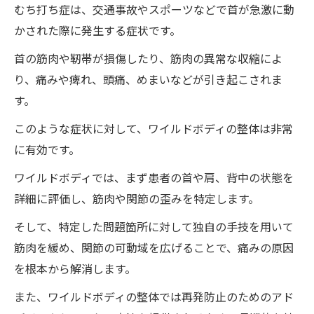
むち打ち症は、交通事故やスポーツなどで首が急激に動
術で克服するためのステップ
かされた際に発生する症状です。
初診時のカウンセリングと診断
首の筋肉や靭帯が損傷したり、筋肉の異常な収縮によ
個別施術プランの作成
り、痛みや痺れ、頭痛、めまいなどが引き起こされま
施術の実施と注意点
す。
施術後のフォローアップ
このような症状に対して、ワイルドボディの整体は非常
再発防止のためのアドバイス
に有効です。
実際の利用者のケーススタディ
ワイルドボディでは、まず患者の首や肩、背中の状態を
徳島県の整体院・ワイルドボディで痛みと痺れ
詳細に評価し、筋肉や関節の歪みを特定します。
が消える瞬間を体験する
整体院選びのポイント
そして、特定した問題箇所に対して独自の手技を用いて
筋肉を緩め、関節の可動域を広げることで、痛みの原因
予約から施術までの流れ
を根本から解消します。
施術中に感じること
施術直後の変化を実感
また、ワイルドボディの整体では再発防止のためのアド