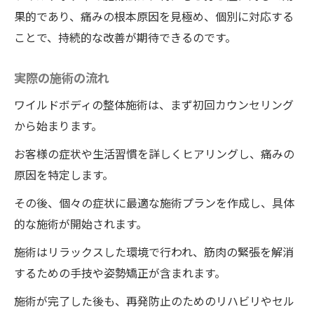
果的であり、痛みの根本原因を見極め、個別に対応する
ワイルドボディの整体術の特長とその効果
ことで、持続的な改善が期待できるのです。
一回の施術で緩和できる理由
辛い症状から解放されるまでの流れ
実際の施術の流れ
患者の成功事例
ワイルドボディの整体施術は、まず初回カウンセリング
ワイルドボディの整体術を続けることの重
から始まります。
要性
お客様の症状や生活習慣を詳しくヒアリングし、痛みの
ワイルドボディの整体でむち打ち症を一回の施
原因を特定します。
術で根本から治す効果を探る
根本治療の必要性
その後、個々の症状に最適な施術プランを作成し、具体
的な施術が開始されます。
一回で治すための具体的な技術
ワイルドボディの施術の効果を最大化する
施術はリラックスした環境で行われ、筋肉の緊張を解消
ために
するための手技や姿勢矯正が含まれます。
治療後の生活習慣のアドバイス
施術が完了した後も、再発防止のためのリハビリやセル