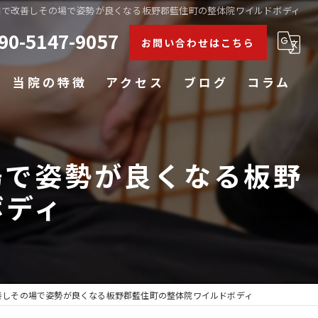
回で改善しその場で姿勢が良くなる板野郡藍住町の整体院ワイルドボディ
90-5147-9057
お問い合わせはこちら
当院の特徴
アクセス
ブログ
コラム
肩こり
場で姿勢が良くなる板野
腰痛
ボディ
膝
五十肩
姿勢矯正
善しその場で姿勢が良くなる板野郡藍住町の整体院ワイルドボディ