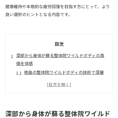
健康維持や本格的な疲労回復を目指す方にとって、より
良い選択のヒントとなる内容です。
目次
深部から身体が蘇る整体院ワイルドボディの真
価を体感
徳島の整体院ワイルドボディの技術で深層
疲労を解消する方法
整体院ワイルドボディの特徴と魅力を解説
整体院ワイルドボディの施術が身体に与え
るリフレッシュ効果とは
深部から身体が蘇る整体院ワイルド
人気のワイルドボディの整体で感じる深い