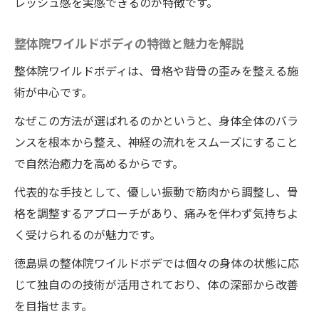
レッシュ感を実感できるのが特徴です。
び方のコツ
口コミで評価される徳島の整体院ワイルド
整体院ワイルドボディの特徴と魅力を解説
ボディの魅力
整体院ワイルドボディは、骨格や背骨の歪みを整える施
徳島の整体院ワイルドボディが長期的健康
術が中心です。
維持に役立つ理由
なぜこの方法が選ばれるのかというと、身体全体のバラ
心地よさと疲労回復を両立する整体院ワイルド
ンスを根本から整え、神経の流れをスムーズにすること
ボディの施術の魅力
で自然治癒力を高めるからです。
整体院ワイルドボディの施術の心地よさと
代表的な手技として、優しい振動で筋肉から調整し、骨
疲労回復を両立する秘訣
格を調整するアプローチがあり、痛みを伴わず気持ちよ
徳島の整体院ワイルドボディの施術のリラ
く受けられるのが魅力です。
クゼーション効果を徹底解説
徳島県の整体院ワイルドボデでは個々の身体の状態に応
人気の整体院ワイルドボディの技術で心身
じて独自のの技術が活用されており、体の深部から改善
ともにリフレッシュ
を目指せます。
深部から癒す整体院ワイルドボディならで