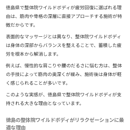
徳島県で整体院ワイルドボディが疲労回復に選ばれる理
整体院ワイルドボディでリフレッシュできる秘
由は、筋肉や骨格の深層に直接アプローチする施術が特
訣を解説
徴だからです。
整体院ワイルドボディで心身リフレッシュ
できる理由
表面的なマッサージとは異なり、整体院ワイルドボディ
は身体の深部からバランスを整えることで、蓄積した疲
徳島の整体院ワイルドボディが提供する癒
労を根本から解消します。
しの施術体験
深部から身体が蘇る整体院ワイルドボディ
例えば、慢性的な肩こりや腰のだるさに悩む方は、整体
の効果を体感
の手技によって筋肉の奥深くが緩み、施術後は身体が軽
く感じられることが多いです。
リラクゼーション整体で疲労回復を実現
整体院ワイルドボディで得られるリフレッ
このような実感が、徳島県で整体院ワイルドボディが支
シュ感の秘密
持される大きな理由となっています。
徳島の人気整体院ワイルドボディが支持さ
徳島の整体院ワイルドボディがリラクゼーションに最
れるポイント
適な理由