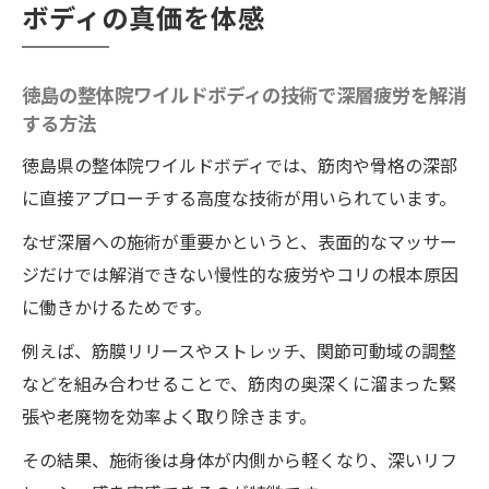
ボディの真価を体感
癒しの秘密
整体院ワイルドボディで身体が蘇る体感を
得るポイント
徳島の整体院ワイルドボディの技術で深層疲労を解消
する方法
徳島で話題の整体院ワイルドボディが注目
される理由
徳島県の整体院ワイルドボディでは、筋肉や骨格の深部
徳島県で疲労回復なら整体院ワイルドボディが
に直接アプローチする高度な技術が用いられています。
選ばれる理由
なぜ深層への施術が重要かというと、表面的なマッサー
整体院ワイルドボディの施術が徳島で疲労
ジだけでは解消できない慢性的な疲労やコリの根本原因
回復に選ばれるワケ
に働きかけるためです。
徳島の整体院ワイルドボディがリラクゼー
例えば、筋膜リリースやストレッチ、関節可動域の調整
ションに最適な理由
などを組み合わせることで、筋肉の奥深くに溜まった緊
人気の整体院院ワイルドボディで得られる
張や老廃物を効率よく取り除きます。
疲労回復の実感
その結果、施術後は身体が内側から軽くなり、深いリフ
整体院ワイルドボディと整骨院の違いと選