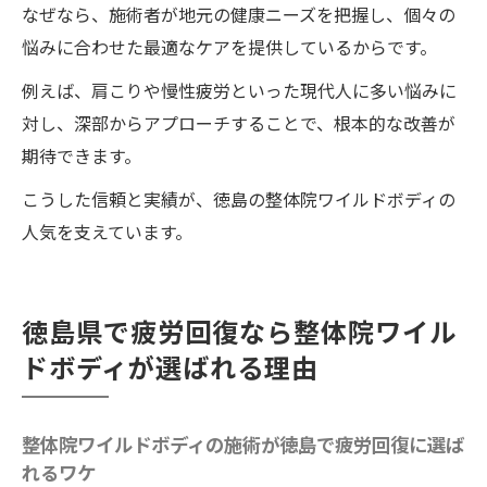
なぜなら、施術者が地元の健康ニーズを把握し、個々の
体の効果
悩みに合わせた最適なケアを提供しているからです。
整体院ワイルドボディで肩こりが楽になる
仕組みを解説
例えば、肩こりや慢性疲労といった現代人に多い悩みに
対し、深部からアプローチすることで、根本的な改善が
徳島の整体院ワイルドボディが肩こりケア
期待できます。
で選ばれるポイント
保険適用も気になる徳島の整体事情
こうした信頼と実績が、徳島の整体院ワイルドボディの
人気を支えています。
徳島整体の保険適用に関する最新情報
保険利用で整骨院を受ける際の注意点
整骨院と整体の保険適用の違いを解説
徳島県で疲労回復なら整体院ワイル
徳島で保険対応の整骨院を探すコツ
ドボディが選ばれる理由
整体施術の費用のポイント
保険適用で治らない整骨院に通い続けるよ
整体院ワイルドボディの施術が徳島で疲労回復に選ば
りも、治る整体院ワイルドボディを賢く利
れるワケ
用する方法