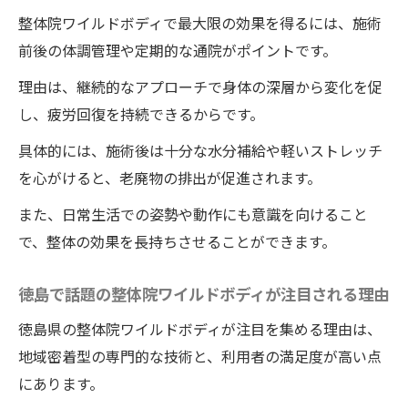
できるポイント
整体院ワイルドボディで最大限の効果を得るには、施術
整体院ワイルドボディのリラックス空間が
前後の体調管理や定期的な通院がポイントです。
女性に支持される訳
理由は、継続的なアプローチで身体の深層から変化を促
徳島の整体院ワイルドボディで女性が選ぶ
し、疲労回復を持続できるからです。
リフレッシュ体験
具体的には、施術後は十分な水分補給や軽いストレッチ
肩こり解消に整体院ワイルドボディが効果的な
を心がけると、老廃物の排出が促進されます。
理由とは
また、日常生活での姿勢や動作にも意識を向けること
徳島の整体院ワイルドボディで肩こり改善
で、整体の効果を長持ちさせることができます。
が期待できる理由
肩こりに特化した整体院ワイルドボディの
徳島で話題の整体院ワイルドボディが注目される理由
施術の特徴を紹介
徳島県の整体院ワイルドボディが注目を集める理由は、
整体院ワイルドボディの施術と肩こり解消
地域密着型の専門的な技術と、利用者の満足度が高い点
を両立するポイント
にあります。
口コミで評判のワイルドボディの肩こり整