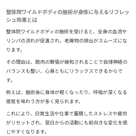
はの満足感
整体院ワイルドボディの施術が身体に与えるリフレッ
女性にも選ばれる整体院ワイルドボディの
シュ効果とは
やさしい施術とは
整体院ワイルドボディの施術を受けると、全身の血流や
徳島の整体院ワイルドボディの評判が高い
リンパの流れが促進され、老廃物の排出がスムーズにな
理由に迫る
ります。
慢性的な疲れに悩む方へ整体院ワイルドボディ
その理由は、筋肉の緊張が緩和されることで自律神経の
の新提案
バランスも整い、心身ともにリラックスできるからで
慢性疲労に整体院ワイルドボディが効果的
す。
な理由を紹介
例えば、施術後に身体が軽くなったり、呼吸が深くなる
徳島の整体院ワイルドボディで慢性的なだ
感覚を味わう方が多く見られます。
るさを解消する方法
口コミで支持される整体院ワイルドボディ
これにより、日常生活や仕事で蓄積したストレスや疲労
のケアポイント
がリセットされ、翌日からの活動にも前向きな変化を感
じやすくなります。
人気整体院ワイルドボディの施術がもたら