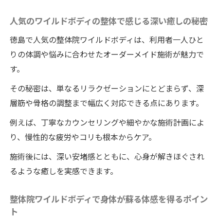
す変化とは
人気のワイルドボディの整体で感じる深い癒しの秘密
整体院ワイルドボディが疲労回復に与える
徳島で人気の整体院ワイルドボディは、利用者一人ひと
新しい提案
りの体調や悩みに合わせたオーダーメイド施術が魅力で
リピーター続出の徳島の整体院ワイルドボ
す。
ディの体験談
女性にも人気が高い徳島の整体院ワイルドボデ
その秘密は、単なるリラクゼーションにとどまらず、深
ィの体験
層筋や骨格の調整まで幅広く対応できる点にあります。
女性にも話題の徳島の整体院ワイルドボデ
例えば、丁寧なカウンセリングや細やかな施術計画によ
ィが人気の理由
り、慢性的な疲労やコリも根本からケア。
女性専用施術メニューがある徳島の整体院
施術後には、深い安堵感とともに、心身が解きほぐされ
ワイルドボディの事情
るような癒しを実感できます。
女性向け整体院ワイルドボディのやさしい
施術と効果
整体院ワイルドボディで身体が蘇る体感を得るポイン
ト
徳島の整体院ワイルドボディで女性が安心