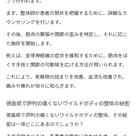
プで行われます。
坐骨神経痛改善を目指すワイルドボディの
まず、整体師が患者の現状を把握するために、詳細なカ
整体の実践
ウンセリングを行います。
徳島県で注目されるワイルドボディの整体
その後、筋肉の緊張や関節の歪みを特定し、それに応じ
施術の内容
た施術を開始します。
ワイルドボディの整体を通じた痛みの解放
例えば、坐骨神経痛の症状を緩和するために、筋肉をほ
プロセス
ぐす手技と関節の可動域を広げる方法が用いられます。
ワイルドボディの整体施術がもたらすリラ
ックス効果
これにより、老廃物の詰まりを改善、血流も改善され、
痛みや痺れが徐々に和らぎます。
整体法選びのポイントと注意点
痛みを感じさせない整体法で日常生活が楽にワ
徳島県で評判の痛くないワイルドボディの整体の秘密
イルドボディでの体験談
徳島県で評判の痛くないワイルドボディの整体、その秘
日常生活を楽にするワイルドボディの整体
密は一体どこにあるのでしょうか？
技術の実際
痛みを感じないワイルドボディの施術の驚