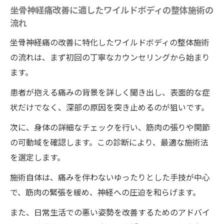
ワイルドボディの整体施術の短時間化のカ
坐骨神経痛改善に適したワイルドボディの整体施術の
ギ
流れ
坐骨神経痛改善に向けた新しいアプローチ
坐骨神経痛の改善に特化したワイルドボディの整体施術
ワイルドボディでの新整体法の評判と評価
の流れは、まず初回の丁寧なカウンセリングから始まり
ワイルドボディの整体法がもたらす新たな
ます。
健康感覚
患者が抱える痛みの背景を詳しく聞き出し、表面的な症
坐骨神経痛に悩む方必見ワイルドボディの整体
状だけでなく、深部の原因を突き止めるのが狙いです。
で心地よい改善
次に、身体の詳細なチェックを行い、筋肉の張りや関節
坐骨神経痛改善に向けたワイルドボディの
の可動域を確認します。この診断により、最適な施術法
整体の重要性
を選定します。
心地よい改善をもたらす施術内容
施術自体は、痛みを伴わないゆったりとした手技が中心
ワイルドボディでの整体施術の効果と実績
で、筋肉の緊張を緩め、神経への圧迫を和らげます。
ワイルドボディの整体施術がもたらす持続
また、日常生活での悪い姿勢を改善するためのアドバイ
的な効果