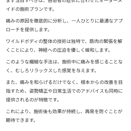
まず注目すべきは、各患者の症状に合わせたオーダーメ
くべき効果
イドの施術プランです。
ワイルドボディの整体を受けた方々のリア
痛みの原因を徹底的に分析し、一人ひとりに最適なアプ
ルな声とは
ローチを提供します。
ワイルドボディの整体施術がもたらす生活
ワイルドボディの整体の技術は独特で、筋肉の緊張を解
の質の向上
くことにより、神経への圧迫を優しく緩和します。
徳島県でのワイルドボディの整体体験談の
このような繊細な手法は、施術中に痛みを感じることな
紹介
く、むしろリラックスした感覚を与えます。
ワイルドボディの整体法が日常生活に与え
また、痛みを和らげるだけでなく、根本からの改善を目
る影響
指すため、姿勢矯正や日常生活でのアドバイスも同時に
ワイルドボディの新しい整体法坐骨神経痛を30
提供されるのが特徴です。
分で楽にする理由
これにより、施術後も効果が持続し、再発を防ぐことが
新しい整体法が生まれた背景と目的
期待できます。
30分で感じる具体的効果とは