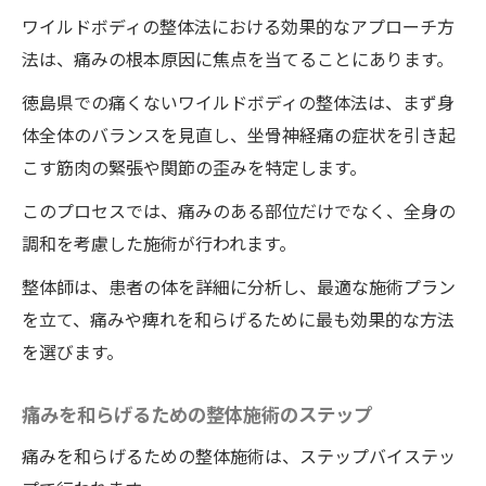
時間で解消
ワイルドボディの整体法における効果的なアプローチ方
法は、痛みの根本原因に焦点を当てることにあります。
痛みと痺れを取り除くワイルドボディの整
体技術とは
徳島県での痛くないワイルドボディの整体法は、まず身
短時間で結果を出す整体施術の仕組み
体全体のバランスを見直し、坐骨神経痛の症状を引き起
ワイルドボディの整体施術がもたらす即時
こす筋肉の緊張や関節の歪みを特定します。
効果の理由
このプロセスでは、痛みのある部位だけでなく、全身の
坐骨神経痛緩和のための具体的施術法
調和を考慮した施術が行われます。
痛みを軽減するための整体の新しい試み
整体師は、患者の体を詳細に分析し、最適な施術プラン
ワイルドボディの整体施術で得られる健康
を立て、痛みや痺れを和らげるために最も効果的な方法
的な生活の変化
を選びます。
整体で坐骨神経痛から解放ワイルドボディで心
地よい施術が話題
痛みを和らげるための整体施術のステップ
心地よいワイルドボディの整体施術の特徴
痛みを和らげるための整体施術は、ステップバイステッ
とその効果