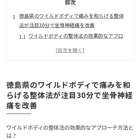
目次
徳島県のワイルドボディで痛みを和らげる整体
法が注目30分で坐骨神経痛を改善
ワイルドボディの整体法の効果的なアプロ
ーチ方法とは？
痛みを和らげるための整体施術のステップ
徳島県で評判の痛くないワイルドボディの
整体の秘密
徳島県のワイルドボディで痛みを和
坐骨神経痛改善に適したワイルドボディの
らげる整体法が注目30分で坐骨神経
整体施術の流れ
痛を改善
効果を実感した方々の体験談
ワイルドボディの整体法がもたらす日常生
活への影響
ワイルドボディの整体法の効果的なアプローチ方法と
は？
驚きの整体施術で坐骨神経痛の痛みと痺れを短