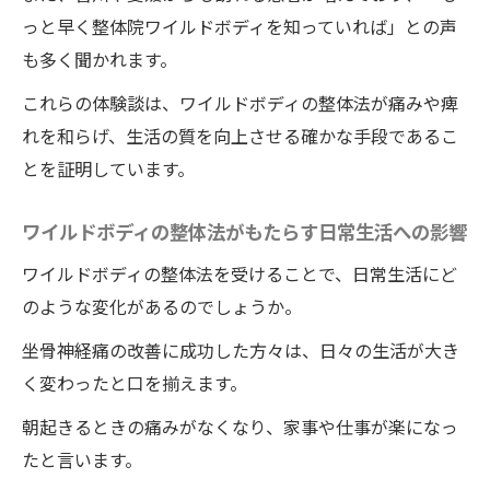
と痺れを和らげる
っと早く整体院ワイルドボディを知っていれば」との声
整体の力で日常生活を取り戻す秘訣
も多く聞かれます。
ワイルドボディの整体施術がもたらす健康
これらの体験談は、ワイルドボディの整体法が痛みや痺
的な変化
れを和らげ、生活の質を向上させる確かな手段であるこ
痛みと痺れを和らげる具体的な施術法
とを証明しています。
ワイルドボディの整体を通じた日常生活の
ワイルドボディの整体法がもたらす日常生活への影響
質向上
ワイルドボディの整体施術後の日常生活改
ワイルドボディの整体法を受けることで、日常生活にど
善体験談
のような変化があるのでしょうか。
ワイルドボディの整体法で健康な身体を取
坐骨神経痛の改善に成功した方々は、日々の生活が大き
り戻す方法
く変わったと口を揃えます。
朝起きるときの痛みがなくなり、家事や仕事が楽になっ
たと言います。