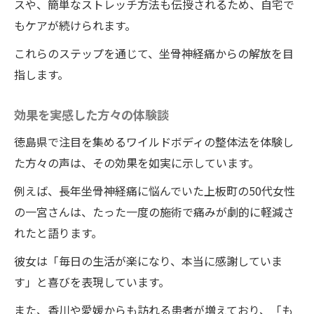
スや、簡単なストレッチ方法も伝授されるため、自宅で
坐骨神経痛改善に向けた生活改善法
もケアが続けられます。
ワイルドボディの整体法を利用するメリッ
トとその理由
これらのステップを通じて、坐骨神経痛からの解放を目
指します。
整体の力で坐骨神経痛を克服ワイルドボディの
短時間施術に注目
効果を実感した方々の体験談
坐骨神経痛克服に効果的な整体施術
徳島県で注目を集めるワイルドボディの整体法を体験し
短時間で痛みを和らげる理由
た方々の声は、その効果を如実に示しています。
ワイルドボディでの整体施術の最新情報
例えば、長年坐骨神経痛に悩んでいた上板町の50代女性
ワイルドボディの整体法がもたらす革新的
の一宮さんは、たった一度の施術で痛みが劇的に軽減さ
な痛みの解消
れたと語ります。
坐骨神経痛改善をサポートするワイルドボ
ディの整体の魅力
彼女は「毎日の生活が楽になり、本当に感謝していま
す」と喜びを表現しています。
整体施術の短時間化がもたらす利便性
日常生活を取り戻す整体ワイルドボディで痛み
また、香川や愛媛からも訪れる患者が増えており、「も