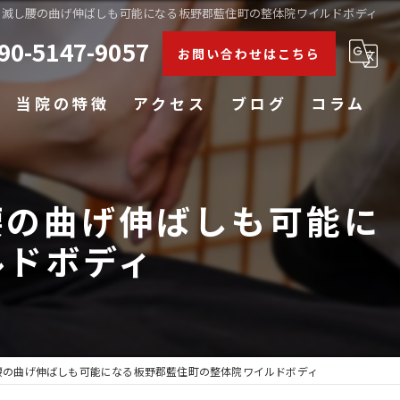
消滅し腰の曲げ伸ばしも可能になる板野郡藍住町の整体院ワイルドボディ
90-5147-9057
お問い合わせはこちら
当院の特徴
アクセス
ブログ
コラム
肩こり
腰の曲げ伸ばしも可能に
腰痛
ルドボディ
膝
五十肩
姿勢矯正
腰の曲げ伸ばしも可能になる板野郡藍住町の整体院ワイルドボディ