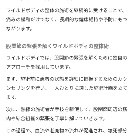
日常生活での股関節ケアの重要性
ワイルドボディの整体の施術を継続的に受けることで、
ワイルドボディの整体による大腿骨頭壊死の痛
痛みの緩和だけでなく、長期的な健康維持や予防にもつ
みを和らげる施術体験
ながります。
ワイルドボディでの初回施術の流れとカウ
ンセリング
股関節の緊張を解くワイルドボディの整体術
施術前後の変化を実感！患者の具体的な体
ワイルドボディでは、股関節の緊張を解くために独自の
験談
アプローチを採用しています。
ワイルドボディの整体による痛みの軽減と
まず、施術前に患者の状態を詳細に把握するためのカウ
生活の質の向上
ンセリングを行い、一人ひとりに適した施術計画を立て
施術後のフォローアップと継続的なケア
ます。
安心して受けられるワイルドボディの整体
次に、熟練の施術者が手技を駆使して、股関節周辺の筋
施術のポイント
肉や結合組織の緊張を丁寧に解いていきます。
ワイルドボディの施術ルームとリラックス
できる環境
この過程で、血流や老廃物の流れが促進され、壊死部分