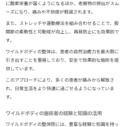
ワイルドボディの整体で楽に歩けるようになる
に酸素栄養が届くようになるほか、老廃物の排出がスム
大腿骨頭壊死の治療
ーズになり、痛みや不快感が軽減されます。
大腿骨頭壊死の痛みを改善する施術の具体
また、ストレッチや運動療法を組み合わせることで、股
例
関節の柔軟性と可動域が向上し、再発防止にも効果的で
歩行改善のためのリハビリテーションプラ
す。
ン
ワイルドボディの整体は、患者の自然治癒力を最大限に
ワイルドボディの施術を受けた患者の歩行
引き出すことを重視しており、安全で効果的な施術を提
能力の向上事例
供しています。
ワイルドボディの整体による歩行改善のメ
このアプローチにより、多くの患者が痛みから解放さ
カニズム
れ、日常生活をより快適に過ごせるようになっていま
施術後の日常生活での歩行トレーニング
す。
ワイルドボディの整体施術と併用できるホ
ームエクササイズ
ワイルドボディの施術者の経験と知識の活用
ワイルドボディの整体施術で大腿骨頭壊死の痛
ワイルドボディの整体院には、豊富な経験と知識を持っ