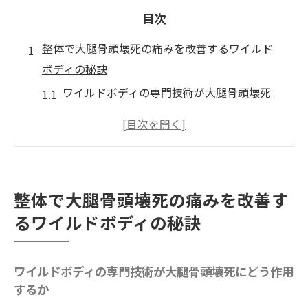
目次
整体で大腿骨頭壊死の痛みを改善するワイルド
ボディの秘訣
ワイルドボディの専門技術が大腿骨頭壊死
にどう作用するか
股関節の緊張を解くワイルドボディの整体
術
ワイルドボディの施術者の経験と知識の活
整体で大腿骨頭壊死の痛みを改善す
用
るワイルドボディの秘訣
ワイルドボディの整体による自然形体療法
の効果と副作用のリスクの低さ
オーダーメイドの施術プランで一人ひとり
ワイルドボディの専門技術が大腿骨頭壊死にどう作用
するか
に合った治療