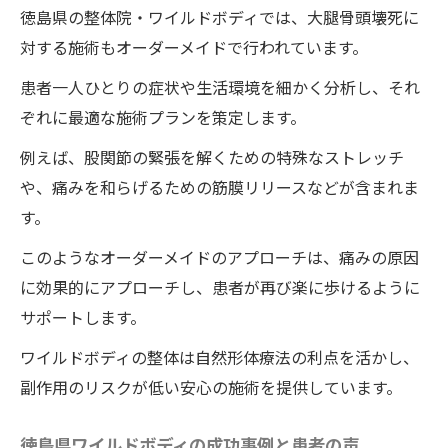
徳島県の整体院・ワイルドボディでは、大腿骨頭壊死に
大腿骨頭壊死の患者に適した整体施術
対する施術もオーダーメイドで行われています。
施術による痛みの改善と日常生活への影響
患者一人ひとりの症状や生活環境を細かく分析し、それ
施術を受けた患者からのフィードバック
ぞれに最適な施術プランを策定します。
ワイルドボディの整体施術と並行した生活
習慣の改善
例えば、股関節の緊張を解くための特殊なストレッチ
や、痛みを和らげるための筋膜リリースなどが含まれま
ワイルドボディの整体による大腿骨頭壊死の痛
す。
みの改善と楽な歩行の実現
ワイルドボディの整体施術が痛み改善に寄
このようなオーダーメイドのアプローチは、痛みの原因
与する理由
に効果的にアプローチし、患者が再び楽に歩けるように
歩行の改善を目指すトレーニングプラン
サポートします。
施術後の歩行の変化と利点
ワイルドボディの整体は自然形体療法の利点を活かし、
大腿骨頭壊死に対するワイルドボディの整
副作用のリスクが低い安心の施術を提供しています。
体の有効性
徳島県ワイルドボディの成功事例と患者の声