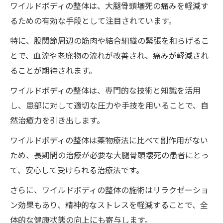
徳島県ワイルドボディの成功事例と患者の
ワイルドボディの整体は、大腿骨頭壊死の痛みを軽減す
声
るための有効な手段として注目されています。
ワイルドボディの整体で股関節の緊張を解き大
特に、股関節周辺の筋肉や結合組織の緊張を和らげるこ
腿骨頭壊死の痛みを軽減する方法
とで、血流や老廃物の流れが改善され、痛みが軽減され
股関節の緊張を解くための具体的な施術方
ることが期待されます。
法
ワイルドボディの整体は、専門的な技術と知識を活用
大腿骨頭壊死の痛み軽減に向けたアプロー
し、患部に対して適切な圧力や手技を用いることで、自
チ
然治癒力を引き出します。
股関節の柔軟性を高めるストレッチとエク
ワイルドボディの整体は薬物療法に比べて副作用がない
ササイズ
ため、長期間の治療が必要な大腿骨頭壊死の患者にとっ
ワイルドボディの整体施術による血流改善
て、安心して受けられる治療法です。
と老廃物の排出促進
さらに、ワイルドボディの整体の施術はリラクゼーショ
施術後の自己管理と再発防止のためのアド
ン効果もあり、精神的なストレスを軽減することで、全
バイス
体的な健康状態の向上にも寄与します。