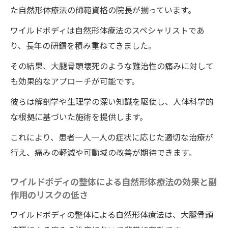
みから解放される新しい選択肢
た自然形体療法の師範資格の院長が揃っています。
大腿骨頭壊死の痛みを根本から解決する施
ワイルドボディは自然形体療法のスペシャリストであ
術法
り、長年の研鑽を積み重ねてきました。
徳島県で選ばれるワイルドボディの整体治
その結果、大腿骨頭壊死のような難治性の痛みに対して
療の理由
も効果的なアプローチが可能です。
ワイルドボディの施術が他と違う点
彼らは解剖学や生理学の深い知識を駆使し、人体科学的
患者の声から見るワイルドボディの整体施
な根拠に基づいた施術を提供します。
術の信頼性
これにより、患者一人一人の症状に応じた適切な治療が
ワイルドボディの整体による痛み緩和とそ
行え、痛みの軽減や可動域の改善が期待できます。
の持続効果
継続的な健康維持のための整体施術
ワイルドボディの整体による自然形体療法の効果と副
股関節の緊張を解き大腿骨頭壊死の痛みを改善
作用のリスクの低さ
するワイルドボディの整体の効果
ワイルドボディの整体による自然形体療法は、大腿骨頭
筋肉の緊張を解消するワイルドボディの整