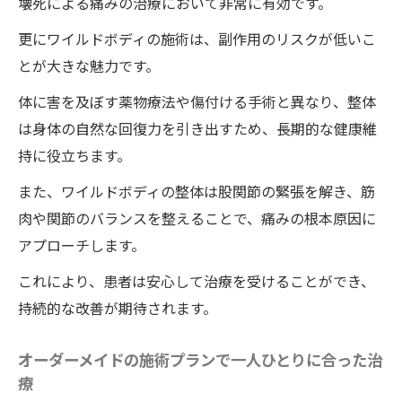
壊死による痛みの治療において非常に有効です。
体施術の技術
更にワイルドボディの施術は、副作用のリスクが低いこ
股関節の柔軟性向上と健康維持の重要性
とが大きな魅力です。
ワイルドボディの整体施術が大腿骨頭壊死
の痛みに与える影響
体に害を及ぼす薬物療法や傷付ける手術と異なり、整体
は身体の自然な回復力を引き出すため、長期的な健康維
患者の痛みが軽減するまでの過程
持に役立ちます。
施術後の効果を長持ちさせるためのケア方
法
また、ワイルドボディの整体は股関節の緊張を解き、筋
肉や関節のバランスを整えることで、痛みの根本原因に
ワイルドボディの整体による自然な痛みの
アプローチします。
改善とその利点
徳島県の整体院ワイルドボディで大腿骨頭壊死
これにより、患者は安心して治療を受けることができ、
の痛みを軽減する施術法
持続的な改善が期待されます。
徳島県で信頼されるワイルドボディの施術
オーダーメイドの施術プランで一人ひとりに合った治
方法
療
具体的な施術内容とその効果