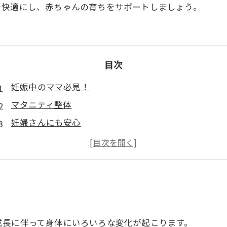
を快適にし、赤ちゃんの育ちをサポートしましょう。
目次
妊娠中のママ必見！
マタニティ整体
妊婦さんにも安心
妊婦さん必見
徳島で人気のマタニティ整体
妊婦さんもリラックス
母体が良くなると赤ちゃんの育ちもよくなる
妊婦さんの肩こり・腰痛の原因
成長に伴って身体にいろいろな変化が起こります。