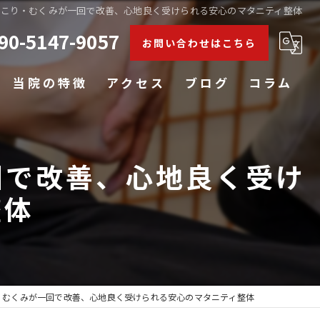
肩こり・むくみが一回で改善、心地良く受けられる安心のマタニティ整体
90-5147-9057
お問い合わせはこちら
当院の特徴
アクセス
ブログ
コラム
肩こり
回で改善、心地良く受け
腰痛
整体
膝
五十肩
姿勢矯正
・むくみが一回で改善、心地良く受けられる安心のマタニティ整体