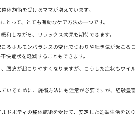
マタニティ整体で解消出来る肩こりや腰痛の部位とは
に整体施術を受けるママが増えています。
妊娠中の腰痛に効果的な施術法
んにとって、とても有効なケア方法の一つです。
一回で劇的な改善効果を実感！
妊娠中の身体に負担をかけずに健康な母体に
を緩和しながら、リラックス効果も期待できます。
マタニティ整体に不安な妊婦さんも安心
起こるホルモンバランスの変化でつわりや吐き気が起こる
赤ちゃんの発育に良い影響！マタニティ整体の効果
の不快症状を軽減することもできます。
妊娠中のトラブル解消！マタニティ整体の技術
り、腰痛が起こりやすくなりますが、こうした症状もワイ
心地良いマタニティ整体のメリット
産後の体の不調もサポート！マタニティ整体のメリッ
しているために、施術方法にも注意が必要ですが、経験豊
効果的なマタニティ整体の方法
効果抜群の整体
イルドボディの整体施術を受けて、安定した妊娠生活を送
安心して受けられるプロの施術
妊婦さんたちからの高い評価をいただいています