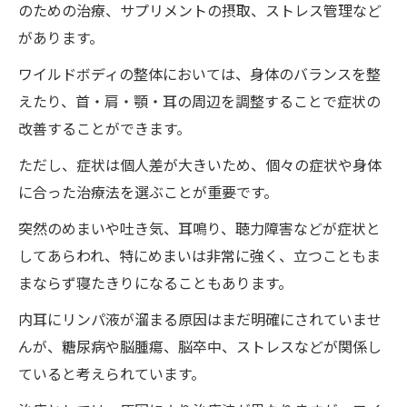
肩こりから来ているめまいにも
のための治療、サプリメントの摂取、ストレス管理など
があります。
痛みを感じない整体法
柔らかなタッチで心地よく即効改善
ワイルドボディの整体においては、身体のバランスを整
ワイルドボディの整体の効果
えたり、首・肩・顎・耳の周辺を調整することで症状の
改善することができます。
肩こりからのめまい
運動不足でたまった疲れが原因かも
ただし、症状は個人差が大きいため、個々の症状や身体
に合った治療法を選ぶことが重要です。
冷えやストレスも原因かも
メンタル面も安定
突然のめまいや吐き気、耳鳴り、聴力障害などが症状と
ワイルドボディの整体で様々な症状を改善
してあらわれ、特にめまいは非常に強く、立つこともま
まならず寝たきりになることもあります。
整体を受ける際の、効果的な受け方
内耳にリンパ液が溜まる原因はまだ明確にされていませ
んが、糖尿病や脳腫瘍、脳卒中、ストレスなどが関係し
ていると考えられています。