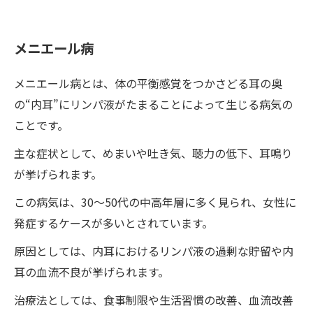
何故整体でメニエール病が治るのか
ワイルドボディでリンパの詰まり解消
メニエール病
血流やリンパ液の流れを改善して治す
メニエール病とは、体の平衡感覚をつかさどる耳の奥
徳島・板野郡でメニエール病が一回で改善！
の“内耳”にリンパ液がたまることによって生じる病気の
メニエール病の改善事例
ことです。
深部からのアプローチで血流を改善する整体
主な症状として、めまいや吐き気、聴力の低下、耳鳴り
重度の症状であっても整体が有効
が挙げられます。
様々な症状に効果的な整体が徳島で受けられる
この病気は、30～50代の中高年層に多く見られ、女性に
徳島で人気の整体院が、メニエール病にも対応
発症するケースが多いとされています。
徳島の整体院・ワイルドボディでメニエール病
改善の実績多数！
原因としては、内耳におけるリンパ液の過剰な貯留や内
耳の血流不良が挙げられます。
メニエール病の発症リスクを下げ、後遺症を予
防する定期的な整体
治療法としては、食事制限や生活習慣の改善、血流改善