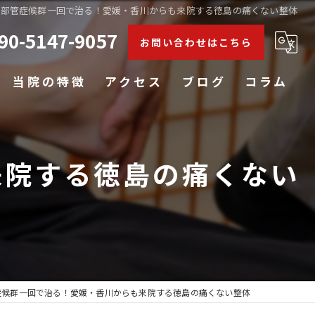
肘部管症候群一回で治る！愛媛・香川からも来院する徳島の痛くない整体
90-5147-9057
お問い合わせはこちら
当院の特徴
アクセス
ブログ
コラム
肩こり
来院する徳島の痛くない
腰痛
膝
五十肩
姿勢矯正
症候群一回で治る！愛媛・香川からも来院する徳島の痛くない整体