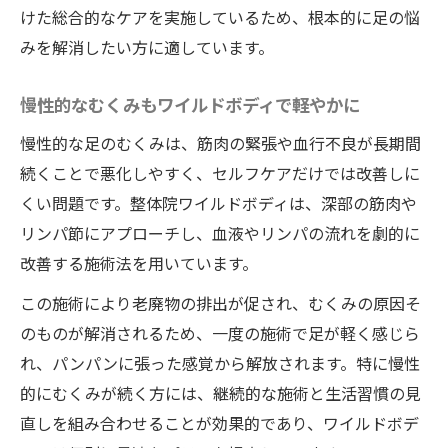
けた総合的なケアを実施しているため、根本的に足の悩
一度の施術で劇的に軽くなる理由を解説
みを解消したい方に適しています。
整体院ワイルドボディの即効性を体感する
コツ
慢性的なむくみもワイルドボディで軽やかに
足が劇的に軽くなるワイルドボディ施術の
慢性的な足のむくみは、筋肉の緊張や血行不良が長期間
秘密
続くことで悪化しやすく、セルフケアだけでは改善しに
整体院ワイルドボディで一回体験の価値を
くい問題です。整体院ワイルドボディは、深部の筋肉や
知る
リンパ節にアプローチし、血液やリンパの流れを劇的に
慢性的なむくみも根本から改善する理由
改善する施術法を用いています。
整体院ワイルドボディがむくみの根本に迫
この施術により老廃物の排出が促され、むくみの原因そ
る
のものが解消されるため、一度の施術で足が軽く感じら
慢性的なむくみ改善にワイルドボディが有
れ、パンパンに張った感覚から解放されます。特に慢性
効な訳
的にむくみが続く方には、継続的な施術と生活習慣の見
整体院ワイルドボディの根本アプローチ術
直しを組み合わせることが効果的であり、ワイルドボデ