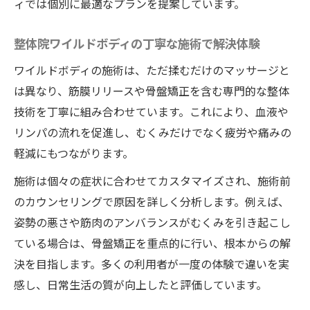
とは
ィでは個別に最適なプランを提案しています。
足のむくみを再発させない整体院ワイルド
整体院ワイルドボディの丁寧な施術で解決体験
ボディ流
ワイルドボディが選ばれる根本改善の理由
ワイルドボディの施術は、ただ揉むだけのマッサージと
は異なり、筋膜リリースや骨盤矯正を含む専門的な整体
足のだるさが消える秘密のアプローチとは
技術を丁寧に組み合わせています。これにより、血液や
整体院ワイルドボディ独自のだるさ解消法
リンパの流れを促進し、むくみだけでなく疲労や痛みの
足のだるさを劇的に改善する施術ポイント
軽減にもつながります。
整体院ワイルドボディが提案するセルフケ
施術は個々の症状に合わせてカスタマイズされ、施術前
ア術
のカウンセリングで原因を詳しく分析します。例えば、
パンパン足もワイルドボディで軽やかに変
姿勢の悪さや筋肉のアンバランスがむくみを引き起こし
身
ている場合は、骨盤矯正を重点的に行い、根本からの解
整体院ワイルドボディのだるさ対策の秘密
決を目指します。多くの利用者が一度の体験で違いを実
美脚への近道を整体院ワイルドボディで発見
感し、日常生活の質が向上したと評価しています。
整体院ワイルドボディで理想の美脚を目指