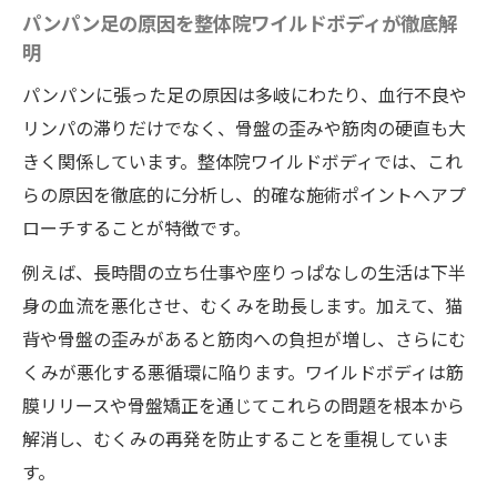
す
パンパン足の原因を整体院ワイルドボディが徹底解
明
むくみ解消から始まる美脚作りのポイント
整体院ワイルドボディが叶えるスッキリ美
パンパンに張った足の原因は多岐にわたり、血行不良や
脚
リンパの滞りだけでなく、骨盤の歪みや筋肉の硬直も大
足のむくみ改善で姿勢も美しく整体院ワイ
きく関係しています。整体院ワイルドボディでは、これ
ルドボディ
らの原因を徹底的に分析し、的確な施術ポイントへアプ
ローチすることが特徴です。
整体院ワイルドボディで得られる美脚の変
化
例えば、長時間の立ち仕事や座りっぱなしの生活は下半
身の血流を悪化させ、むくみを助長します。加えて、猫
背や骨盤の歪みがあると筋肉への負担が増し、さらにむ
くみが悪化する悪循環に陥ります。ワイルドボディは筋
膜リリースや骨盤矯正を通じてこれらの問題を根本から
解消し、むくみの再発を防止することを重視していま
す。