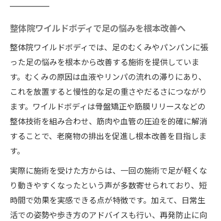
整体院ワイルドボディが女性の足悩みに寄
り添う理由
整体院ワイルドボディで足の悩みを根本改善へ
パンパン足にさよならを告げる施術体験
整体院ワイルドボディでは、足のむくみやパンパンに張
整体院ワイルドボディ施術の即効性を実感
った足の悩みを根本から改善する施術を提供していま
パンパン足が一度で軽くなる驚きの変化
す。むくみの原因は血液やリンパの流れの滞りにあり、
これを放置すると慢性的な足の重さやだるさにつながり
整体院ワイルドボディ独自技術で足のむく
ます。ワイルドボディは骨盤矯正や筋膜リリースなどの
み改善
整体技術を組み合わせ、筋肉や血管の圧迫を的確に解消
体験者が語るワイルドボディの劇的な効果
することで、老廃物の排出を促進し根本改善を目指しま
整体院ワイルドボディの施術後の軽やかさ
す。
とは
実際に施術を受けた方からは、一回の施術で足が軽くな
整体院ワイルドボディなら一回で足が劇的に軽
り動きやすくなったという声が多数寄せられており、短
く
時間で効果を実感できる点が特徴です。加えて、日常生
整体院ワイルドボディ一回で感じる足の変
活での姿勢や歩き方のアドバイスも行い、再発防止に向
化