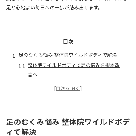
足と心地よい毎日への一歩が踏み出せます。
目次
足のむくみ悩み 整体院ワイルドボディで解決
整体院ワイルドボディで足の悩みを根本改
善へ
慢性的なむくみもワイルドボディで軽やか
に
整体院ワイルドボディの丁寧な施術で解決
体験
足のむくみ悩み 整体院ワイルドボデ
パンパン足の原因を整体院ワイルドボディ
ィで解決
が徹底解明