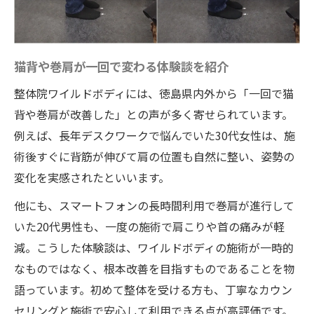
健康と美容が両立する姿勢改善の秘訣とは
整体院ワイルドボディで健康と美容を同時
に手に入れる
猫背や巻肩が一回で変わる体験談を紹介
美しい姿勢が若々しさと自信を取り戻す理
整体院ワイルドボディには、徳島県内外から「一回で猫
由
背や巻肩が改善した」との声が多く寄せられています。
猫背・巻肩改善で変わる日常生活の質
例えば、長年デスクワークで悩んでいた30代女性は、施
施術後に感じる見た目の変化と満足度
術後すぐに背筋が伸びて肩の位置も自然に整い、姿勢の
姿勢矯正が肩こりや疲労感にも効く理由
変化を実感されたといいます。
他にも、スマートフォンの長時間利用で巻肩が進行して
いた20代男性も、一度の施術で肩こりや首の痛みが軽
減。こうした体験談は、ワイルドボディの施術が一時的
なものではなく、根本改善を目指すものであることを物
語っています。初めて整体を受ける方も、丁寧なカウン
セリングと施術で安心して利用できる点が高評価です。