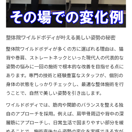
ストレートネック改善に整体院ワイルドボ
ディが選ばれる理由
首や肩の痛みも一回でスッキリ解消へ
猫背・巻肩と同時ケアできる整体院ワイル
整体院ワイルドボディが叶える美しい姿勢の秘密
ドボディの強み
整体院ワイルドボディが多くの方に選ばれる理由は、猫
肩甲骨はがしで首・肩の可動域が広がる体
背や巻肩、ストレートネックといった現代人の代表的な
感
姿勢の悩みに一回の施術で根本的な改善を目指せる点に
ストレートネック解消で呼吸もラクになる
あります。専門の技術と経験豊富なスタッフが、個別の
実感
身体の状態をしっかりチェックし、最適な整体施術を行
うことで、自然で美しい姿勢を引き出します。
肩こり慢性化に悩む女性のための施術実例
整体院ワイルドボディが選ばれる女性の本
ワイルドボディでは、筋肉や関節のバランスを整える独
音とは
自のアプローチを採用。例えば、肩甲骨周辺や背中の深
肩こりや首こりに悩む方の改善事例を紹介
層筋にアプローチし、日常生活で固まりやすい部分を緩
めることで、施術直後から姿勢の変化を実感できる方が