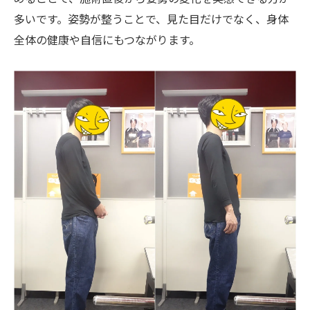
一回施術で感じる違いと持続する効果の秘
多いです。姿勢が整うことで、見た目だけでなく、身体
密
全体の健康や自信にもつながります。
エステ感覚で通える整体院ワイルドボディ
の魅力
慢性的な肩こりを根本から改善する理由
整体技術の違いで実感できる軽やかさを追求
整体院ワイルドボディ独自の手技がもたら
す効果
他院との違いを実感できる施術ポイント
肩甲骨はがしの技術で肩こりから解放され
る理由
一回施術で持続する軽やかさと快適な身体
ストレートネックにも対応した多角的アプ
ローチ