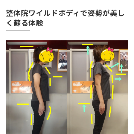
施術後すぐに感じる身体の軽やかさと変化
整体院ワイルドボディで姿勢が美し
肩こりや首の痛みも根本からアプローチ
く蘇る体験
猫背や巻肩を一回で改善へ導く理由
整体院ワイルドボディが猫背改善に強い理
由
巻肩を一回で整える専門的アプローチの実
際
ストレートネックや肩こりにも効果的な理
由
整体院ワイルドボディの技術力と信頼性に
注目
姿勢矯正がもたらす美容と健康の両立効果
ストレートネックなら整体院ワイルドボディで
解消