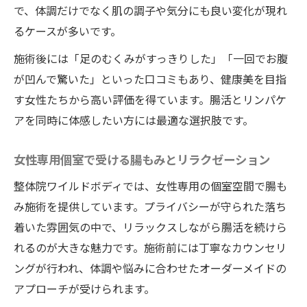
で、体調だけでなく肌の調子や気分にも良い変化が現れ
整体院ワイルドボディの腸もみでお腹痩せ
るケースが多いです。
を体感
施術後には「足のむくみがすっきりした」「一回でお腹
腸活で柔らかく凹むお腹を目指す施術の秘
が凹んで驚いた」といった口コミもあり、健康美を目指
密
す女性たちから高い評価を得ています。腸活とリンパケ
徳島の整体で人気のお腹痩せ腸もみ体験レ
アを同時に体感したい方には最適な選択肢です。
ポート
リンパマッサージと腸もみの相乗効果を解
女性専用個室で受ける腸もみとリラクゼーション
説
整体院ワイルドボディでは、女性専用の個室空間で腸も
整体師が語る腸もみと健康美の関係性
み施術を提供しています。プライバシーが守られた落ち
柔らかく凹むお腹を目指す腸活方法
着いた雰囲気の中で、リラックスしながら腸活を続けら
整体院ワイルドボディ式腸活で理想のお腹
れるのが大きな魅力です。施術前には丁寧なカウンセリ
を実現
ングが行われ、体調や悩みに合わせたオーダーメイドの
腸もみとリンパマッサージでお腹のやわら
アプローチが受けられます。
かさUP