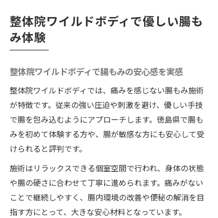
ション
整体院ワイルドボディで優しい腸も
整体院ワイルドボディの施術で身体の不調
み体験
を根本改善
徳島の整体師が伝える腸もみのやさしい手
技とは
整体院ワイルドボディで腸もみの安心感を実感
痛みが少ない腸セラピーの魅力とは
整体院ワイルドボディでは、痛みを感じない腸もみ施術
整体院ワイルドボディの痛みを抑えた腸セ
が特徴です。従来の強い圧迫や刺激を避け、優しい手技
ラピー法
で腸を包み込むようにアプローチします。徳島県で腸も
リラックスしながら受ける腸セラピーの特
みを初めて体験する方や、腸が敏感な方にも安心して受
徴とは
けられると評判です。
腸セラピーで美容と健康にアプローチする
施術はリラックスできる個室空間で行われ、身体の状態
理由
や腸の硬さに合わせて丁寧に進められます。痛みがない
徳島マッサージ治療院に求めるやさしい施
ことで継続しやすく、腸内環境の改善や便秘の解消を目
術とは
指す方にとって、大きな安心材料となっています。