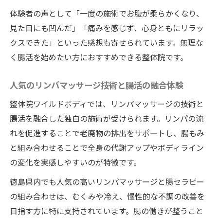
肩こり解消を目指す整体院ワイルドボディ
体験者の声として「一度の施術でお腹が柔らかくなり、
の工夫
見た目にも凹んだ」「痛みを感じず、心身ともにリラッ
腸活を始めるなら整体院ワイルドボディへ
クスできた」といった感想も寄せられています。無理な
整体院ワイルドボディの腸活で健康的な毎
く腸活を始めたい方におすすめできる整体院です。
日を
人気のリンパマッサージ技術と腸活の融合体験
人気の腸もみとリンパマッサージで腸内環
境改善
整体院ワイルドボディでは、リンパマッサージの技術と
腸活を融合した独自の施術が受けられます。リンパの流
徳島で話題の腸活メニューを体験するメリ
れを促進することで老廃物の排出をサポートし、腸もみ
ット
と組み合わせることで全身の代謝アップやボディライン
整体師による腸活アドバイスで持続的変化
の変化を実感しやすいのが特徴です。
を実感
肩こりやむくみ改善も整体院ワイルドボデ
徳島県内でも人気の高いリンパマッサージと腸セラピー
ィで
の組み合わせは、むくみや冷え、慢性的な不調の改善を
目指す方に特に支持されています。腸の働きが整うこと
お腹痩せを叶える腸もみ施術の効果実感