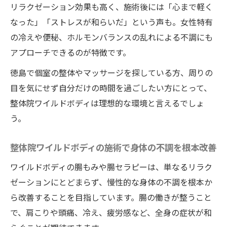
リラクゼーション効果も高く、施術後には「心まで軽く
徳島で受けられる人気の腸活プログラム
なった」「ストレスが和らいだ」という声も。女性特有
腸セラピーで身体全体の不調を根本から改
の冷えや便秘、ホルモンバランスの乱れによる不調にも
善
アプローチできるのが特徴です。
整体師監修のセルフ腸活アドバイスも紹介
徳島で個室の整体やマッサージを探している方、周りの
健康美に導く整体院ワイルドボディの秘密
目を気にせず自分だけの時間を過ごしたい方にとって、
整体院ワイルドボディで叶う健康美のポイ
整体院ワイルドボディは理想的な環境と言えるでしょ
ント
う。
女性から選ばれる徳島整体師の独自メソッ
ド
整体院ワイルドボディの施術で身体の不調を根本改善
腸セラピーとリンパマッサージの相乗効果
ワイルドボディの腸もみや腸セラピーは、単なるリラク
とは
ゼーションにとどまらず、慢性的な身体の不調を根本か
整体院ワイルドボディの個室施術が人気の
ら改善することを目指しています。腸の働きが整うこと
理由
で、肩こりや頭痛、冷え、疲労感など、全身の症状が和