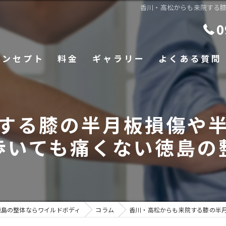
香川・高松からも来院する
0
コンセプト
料金
ギャラリー
よくある質問
する膝の半月板損傷や
歩いても痛くない徳島の
徳島の整体ならワイルドボディ
コラム
香川・高松からも来院する膝の半