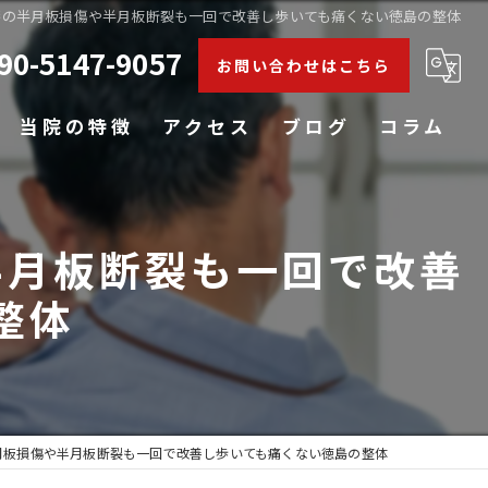
膝の半月板損傷や半月板断裂も一回で改善し歩いても痛くない徳島の整体
90-5147-9057
お問い合わせはこちら
当院の特徴
アクセス
ブログ
コラム
肩こり
半月板断裂も一回で改善
腰痛
整体
膝
五十肩
姿勢矯正
月板損傷や半月板断裂も一回で改善し歩いても痛くない徳島の整体