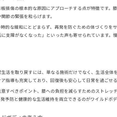
手術せずに膝の悩み軽減を叶える方法
月板損傷の根本的な原因にアプローチする点が特徴です。
整体院ワイルドボディの非手術的アプローチとは
や関節の緊張を和らげます。
膝半月板断裂にも整体が有効な理由
一時的な緩和にとどまらず、再発を防ぐための体づくりを
痛みの根本改善を目指す整体施術の流れ
活に支障がなくなった」といった声も寄せられています。
整体とセルフケアの併用で膝の負担を軽減
手術以外で症状緩和を目指す方への提案
安心して歩ける毎日を整体で取り戻す
整体院ワイルドボディで再び自由な歩行を実現
常生活を取り戻すには、単なる施術だけでなく、生活全体
膝半月板損傷後も快適に歩くポイント
ケア指導も充実しており、回復後も安心して日常を過ごせ
整体施術で得られる安心感とその根拠
注意すべきポイント、膝への負担を減らすためのストレッ
生活改善に役立つ膝のセルフケア術
再発予防と健康的な生活維持を両立できるのがワイルドボデ
歩行の不安をなくすための整体的アドバイス