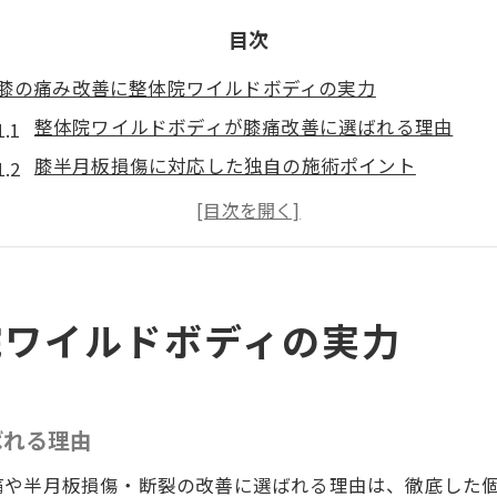
目次
膝の痛み改善に整体院ワイルドボディの実力
整体院ワイルドボディが膝痛改善に選ばれる理由
膝半月板損傷に対応した独自の施術ポイント
整体院ワイルドボディの技術が痛みを根本から緩和
日常生活に戻れる整体のサポートとは
膝の痛みと向き合うための整体院ワイルドボディの考
半月板損傷からの早期回復を目指す新提案
院ワイルドボディの実力
整体院ワイルドボディの早期回復アプローチ解説
半月板損傷に整体はどんな効果が期待できるか
ばれる理由
リハビリと整体の併用で目指す回復への道
膝の回復を早める生活習慣のポイント
痛や半月板損傷・断裂の改善に選ばれる理由は、徹底した