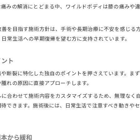
整体院ワイルドボディならではの施術の流れ
な痛みの解消にとどまる中、ワイルドボディは膝の痛みや
歩行時の膝不安、整体の技術で解放へ
整体院ワイルドボディで歩行時の膝不安を軽減
改善を目指す施術方針は、手術や長期治療に不安を感じる
膝半月板損傷時に歩いても良いかの目安
、日常生活への早期復帰を望む方に支持されています。
整体の施術で痛みなく歩くことができる理由
イント
安心して歩けるための膝ケア習慣の提案
再発を防ぐ歩行時の注意点とコツ
傷や断裂に特化した独自のポイントを押さえています。ま
一回の施術で変わる生活がここにある
や腫れの原因に直接アプローチします。
整体院ワイルドボディの一回施術の特徴と効果
ルに合わせて施術内容をカスタマイズするため、無理なく
膝半月板損傷に対する即効性のある整体アプローチ
期待できます。施術後には、日常生活で注意すべき動きや
日常生活が変化する体験談とその理由
一度の施術で期待できる症状の改善例
根本から緩和
整体院ワイルドボディだからできる即効ケア