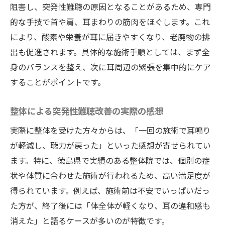
阻害し、突発性難聴の原因となることがあるため、専門
一回の整体が突発性難聴に与える期待とは
的な手技で首や肩、耳まわりの筋肉をほぐします。これ
血流改善から始める自然治癒力アップ法
により、酸素や栄養が耳に届きやすくなり、老廃物の排
整体による血流改善で自然治癒力を高める
出も促進されます。具体的な施術手順としては、まず全
方法
身のバランスを整え、次に耳周辺の緊張を集中的にケア
整体で身体の血流を促進し耳の回復力を強
することがポイントです。
化
整体による突発性難聴改善の実際の感想
自然治癒力向上に整体と血流改善が効果的
な理由
実際に整体を受けた方々からは、「一回の施術で耳鳴り
整体施術で血流改善し突発性難聴の回復促
が軽減し、聴力が戻った」といった感想が寄せられてい
進
ます。特に、徳島県で実績のある整体院では、個別の症
整体の血流改善が自然治癒をサポートする
状や体質に合わせた施術が行われるため、高い満足度が
仕組み
得られています。例えば、施術前は不安でいっぱいだっ
た方が、終了後には「体全体が軽くなり、耳の違和感も
血流改善を重視した整体の健康メリット
消えた」と語るケースが多いのが特徴です。
整体を通じて耳の不調が回復する仕組み