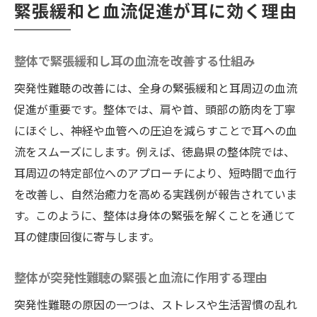
緊張緩和と血流促進が耳に効く理由
整体から始める突発性難聴の回復ポイント
整体施術で見直す耳の健康管理法とは
整体で緊張緩和し耳の血流を改善する仕組み
突発性難聴の回復には整体と生活習慣が重
突発性難聴の改善には、全身の緊張緩和と耳周辺の血流
要
促進が重要です。整体では、肩や首、頭部の筋肉を丁寧
整体で押さえるべき突発性難聴改善の秘訣
にほぐし、神経や血管への圧迫を減らすことで耳への血
整体を取り入れた効果的な回復プランの提
流をスムーズにします。例えば、徳島県の整体院では、
案
耳周辺の特定部位へのアプローチにより、短時間で血行
整体の視点で考える突発性難聴の対策法
を改善し、自然治癒力を高める実践例が報告されていま
す。このように、整体は身体の緊張を解くことを通じて
耳の健康回復に寄与します。
整体が突発性難聴の緊張と血流に作用する理由
突発性難聴の原因の一つは、ストレスや生活習慣の乱れ