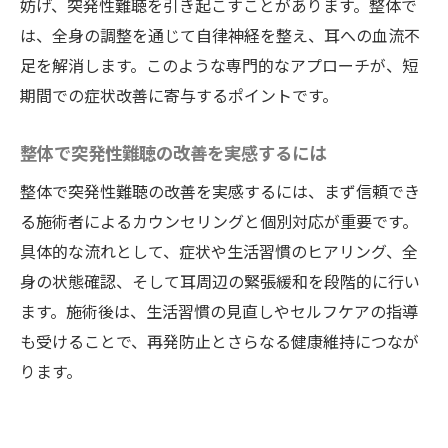
妨げ、突発性難聴を引き起こすことがあります。整体で
整体と早期対策で突発性難聴に希望を持つ
は、全身の調整を通じて自律神経を整え、耳への血流不
整体で一日でも早く耳の不調を改善するに
足を解消します。このような専門的なアプローチが、短
は
期間での症状改善に寄与するポイントです。
ストレスと食生活が耳の健康に及ぼす影響
整体と食生活の見直しで耳の健康維持
整体で突発性難聴の改善を実感するには
突発性難聴と整体によるストレスケアの大
整体で突発性難聴の改善を実感するには、まず信頼でき
切さ
る施術者によるカウンセリングと個別対応が重要です。
整体施術と食事管理で耳の不調を予防する
具体的な流れとして、症状や生活習慣のヒアリング、全
方法
身の状態確認、そして耳周辺の緊張緩和を段階的に行い
ます。施術後は、生活習慣の見直しやセルフケアの指導
ストレス緩和が突発性難聴の改善に役立つ
も受けることで、再発防止とさらなる健康維持につなが
理由
ります。
整体と生活習慣の改善で耳の健康を守る
耳の健康維持に整体と食生活が果たす役割
整体で見直す突発性難聴の回復ポイント