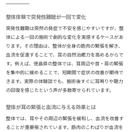
整体で緊張緩和し耳の血流を改善する仕組
み
整体体験で突発性難聴が一回で変化
整体が突発性難聴の緊張と血流に作用する
突発性難聴は突然の発症で不安を感じやすいですが、整
理由
体による一回の施術で劇的な変化を実感するケースがあ
耳の健康を守る整体と血流促進の大切さ
ります。その理由は、整体が全身の筋肉の緊張を解き、
整体がもたらす血流改善の耳への影響
血流を促進することで、耳の自然治癒力を高めるからで
整体で緊張を解き耳の機能回復を促す方法
す。例えば、徳島県の整体では、耳周辺や首・肩の緊張
血流促進が突発性難聴に与える整体の力
を集中的に緩めることで、短期間で症状の改善が期待で
突発性難聴は一回の整体で変わるのか
きます。実際の体験談でも、施術後すぐに耳鳴りや聴力
整体で突発性難聴が一日で治る可能性とは
の回復を感じたという声が多数寄せられています。
一回の整体が耳の状態に与える影響を解説
整体が耳の緊張と血流に与える効果とは
整体施術一回で実感する突発性難聴の変化
整体では、耳やその周辺の緊張を緩和し、血流を改善す
突発性難聴の症状に整体は即効性があるか
ることが重要視されています。筋肉のこわばりが血流を
整体で一度の施術が突発性難聴に効く理由