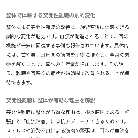
整体で耳の不調を緩和する科学的根拠
整体で体験する突発性難聴の劇的変化
整体施術が耳の血流改善に与える効果
整体による突発性難聴の改善は、施術直後に体感できる
整体が耳の緊張を解いて回復を導くメカニ
劇的な変化が魅力です。血流が促進されることで、耳の
ズム
機能が一気に回復する事例も報告されています。具体的
整体を活用した耳の不調改善の実践例
には、首や肩、耳周囲の筋肉を丁寧にほぐし、全身の緊
整体で耳の自然治癒力を高める方法解説
張を解くことで、耳への血流量が増加します。その結
耳の不調回復に整体が有効な理由とは
果、難聴や耳鳴りの症状が短時間で改善されることが期
早期対処なら突発性難聴も一日で希望へ
待できます。
整体で早期対処する突発性難聴のポイント
突発性難聴に整体が有効な理由を解説
一日で改善を目指す整体の施術アプローチ
突発性難聴に整体が有効な理由は、根本原因である「緊
整体による早期介入が突発性難聴に効果的
張」と「血流障害」に直接アプローチできるためです。
突発性難聴は整体の早期施術が鍵となる理
ストレスや姿勢不良による筋肉の緊張は、耳への血流を
由