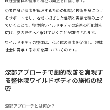
域社会全体の健康と福祉の向上を目指します。
ワイルドボディの施術にかける情熱
患者自身が健康を管理するための知識と技術を身につけ
多くの改善例から見る可能性
るサポートをし、地域に根ざした信頼と実績を積み上げ
施術を通して得られる心身の調和
ていくことで、整体院ワイルドボディの施術の可能性を
整体の力を信じる！ワイルドボディで注目され
広げ、次の世代へと繋げていくことが期待されます。
る子宮頸癌ワクチン後遺症治療
ワイルドボディの整体は、心と体の健康を促進し、地域
整体院ワイルドボディを選ぶ理由とそのメ
社会に寄与する未来を築いていくのです。
リット
ワイルドボディが提供する安心の施術
自然治癒力をサポートするための施術
深部アプローチで劇的改善を実現す
患者に寄り添う施術プロセス
る整体院ワイルドボディの施術の秘
劇的改善がもたらす生活変化
密
治療における患者の役割と協力
整体院ワイルドボディの新たな挑戦！子宮頸癌
深部アプローチとは何か？