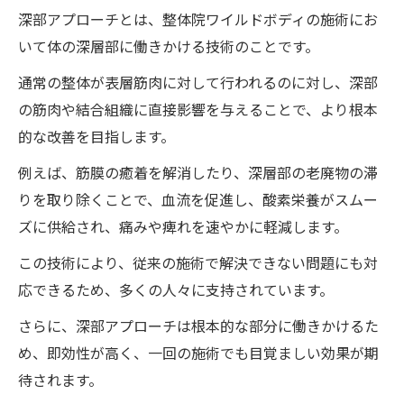
ワクチン後遺症への効果的アプローチ
深部アプローチとは、整体院ワイルドボディの施術にお
新たな挑戦としての整体院ワイルドボディ
いて体の深層部に働きかける技術のことです。
の施術
通常の整体が表層筋肉に対して行われるのに対し、深部
施術プロセスの詳細紹介
の筋肉や結合組織に直接影響を与えることで、より根本
患者へのケアとサポート体制
的な改善を目指します。
ワイルドボディでの改善事例紹介
例えば、筋膜の癒着を解消したり、深層部の老廃物の滞
施術を受ける際の心構え
りを取り除くことで、血流を促進し、酸素栄養がスムー
信頼できる施術者を見つけるために
ズに供給され、痛みや痺れを速やかに軽減します。
ワイルドボディの整体が切り拓く子宮頸癌後遺
この技術により、従来の施術で解決できない問題にも対
症改善の道
応できるため、多くの人々に支持されています。
独自技術の開発とその評価
さらに、深部アプローチは根本的な部分に働きかけるた
施術が患者に与える影響
め、即効性が高く、一回の施術でも目覚ましい効果が期
待されます。
整体院ワイルドボディの施術と他の治療法