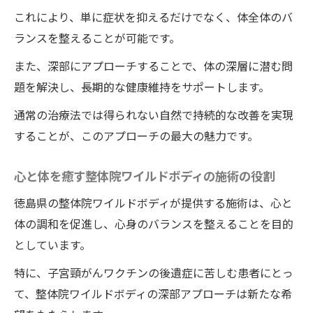
未来
これにより、単に症状を抑えるだけでなく、体全体のバ
整体院ワイルドボディで一回の施術で劇的な変
ランスを整えることが可能です。
化を体感する方法
また、深部にアプローチすることで、体の深層に潜む問
劇的改善をもたらす整体院ワイルドボディ
題を解決し、長期的な健康維持をサポートします。
の施術の秘密
通常の治療法では得られない自然で持続的な改善を実現
施術前後での変化を実感するためのポイン
することが、このアプローチの最大の魅力です。
ト
一回で効果を引き出す施術の流れ
心と体を癒す整体院ワイルドボディの施術の役割
患者が体感する整体院ワイルドボディの施
徳島県の整体院ワイルドボディが提供する施術は、心と
術の力
体の調和を促進し、心身のバランスを整えることを目的
整体院ワイルドボディの施術後の効果を持
としています。
続させる方法
特に、子宮頸がんワクチンの後遺症に苦しむ患者にとっ
整体院ワイルドボディの施術を最大限に活
て、整体院ワイルドボディの深部アプローチは新たな希
かすために