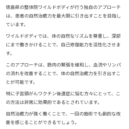
徳島県の整体院ワイルドボディが行う独自のアプローチ
ワクチン後遺症に特化した整体院ワイルド
は、患者の自然治癒力を最大限に引き出すことを目指し
ボディの手法
ています。
整体院ワイルドボディの施術がもたらす総
合的な効果
ワイルドボディでは、体の自然なリズムを尊重し、深部
にまで働きかけることで、自己修復能力を活性化させま
整体院ワイルドボディの深層アプローチで心身
す。
の健康を取り戻す理由
深層アプローチがもたらす心身の効果
このアプローチは、筋肉の緊張を緩和し、血流やリンパ
の流れを改善することで、体の自然治癒力を引き出すこ
心と体のバランスを整える整体院ワイルド
とが可能です。
ボディの力
整体院ワイルドボディの施術で得られるリ
特に子宮頸がんワクチン後遺症に悩む方々にとって、こ
ラックス効果
の方法は非常に効果的であるとされています。
心身の健康改善に必要な整体院ワイルドボ
自然治癒力が強く働くことで、一回の施術でも劇的な改
ディの施術の役割
善を感じることができるでしょう。