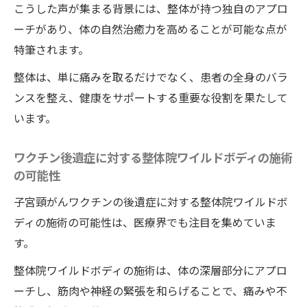
こうした声が集まる背景には、整体が持つ独自のアプロ
一回の施術で得られる効果のメカニズム
ーチがあり、体の自然治癒力を高めることが可能な点が
施術前後の変化を見極めるポイント
特筆されます。
整体院ワイルドボディでの施術がもたらす
整体は、単に痛みを取るだけでなく、患者の全身のバラ
精神的な安らぎ
ンスを整え、健康をサポートする重要な役割を果たして
患者の生活改善に寄与する整体院ワイルド
います。
ボディの施術
整体院選びの際のポイント
ワクチン後遺症に対する整体院ワイルドボディの施術
自然治癒力を最大化する徳島の整体院ワイルド
の可能性
ボディの深部アプローチ
子宮頸がんワクチンの後遺症に対する整体院ワイルドボ
自然治癒力とは何か
ディの施術の可能性は、医療界でも注目を集めていま
す。
整体院ワイルドボディが促進する自然治癒
力のメカニズム
整体院ワイルドボディの施術は、体の深層部分にアプロ
深部アプローチが自然治癒力にどう影響す
ーチし、筋肉や神経の緊張を和らげることで、痛みや不