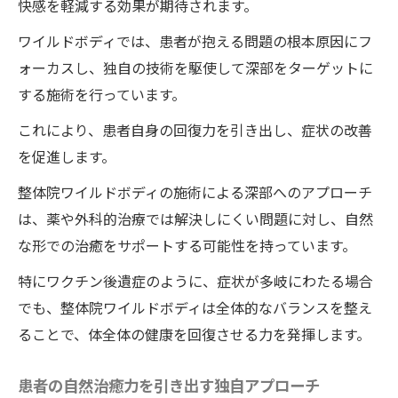
るか
快感を軽減する効果が期待されます。
自然治癒力向上のための整体院ワイルドボ
ワイルドボディでは、患者が抱える問題の根本原因にフ
ディの手法
ォーカスし、独自の技術を駆使して深部をターゲットに
患者が実感する自然治癒力の効果
する施術を行っています。
自然治癒力を最大化するための日常の工夫
これにより、患者自身の回復力を引き出し、症状の改善
子宮頸がんワクチン後遺症に整体院ワイルドボ
を促進します。
ディの施術がもたらす効果とは
整体院ワイルドボディの施術による深部へのアプローチ
整体院ワイルドボディの施術がもたらす直
は、薬や外科的治療では解決しにくい問題に対し、自然
接的な効果
な形での治癒をサポートする可能性を持っています。
精神的な負担軽減と整体院ワイルドボディ
特にワクチン後遺症のように、症状が多岐にわたる場合
の施術の関係
でも、整体院ワイルドボディは全体的なバランスを整え
整体施術の科学と効果
ることで、体全体の健康を回復させる力を発揮します。
整体院ワイルドボディでの施術が長期的改
患者の自然治癒力を引き出す独自アプローチ
善につながる理由