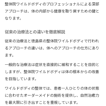
整体院ワイルドボディが提供する心の平穏
整体院ワイルドボディのプロフェッショナルによる深部
心身一体の健康を目指す施術
アプローチは、体の内部から健康を取り戻すための鍵と
徳島の整体院ワイルドボディの施術が示す子宮
なります。
頸がんワクチン後遺症改善の新たな選択肢
従来の治療法との違いを徹底解説
徳島の整体院ワイルドボディの施術による
新しい治療の道
従来の治療法と徳島県の整体院ワイルドボディで行われ
るアプローチの違いは、体へのアプローチの仕方にあり
整体院ワイルドボディの施術が提示する改
ます。
善の多様なアプローチ
患者に選ばれる整体院ワイルドボディの特
一般的な治療法は症状を直接的に緩和することを目的と
長
しますが、整体院ワイルドボディは体の根本からの改善
整体が提示する持続可能な改善策
を目指しています。
症状に合わせた整体院ワイルドボディのカ
ワイルドボディの整体では、患者一人ひとりの体の状態
スタマイズ
に合わせたオーダーメイドの施術を提供し、自然治癒力
を最大限に引き出すことを重視しています。
徳島の整体院ワイルドボディが示す治療の