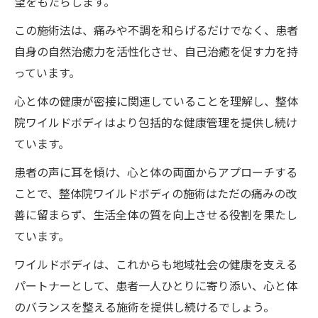
望をもたらします。
整体で子宮頸癌ワクチン後遺症に挑むワイルド
この施術法は、痛みや不調を和らげるだけでなく、患者
ボディの新たな希望
自身の自然治癒力を活性化させ、自己治癒を促す力を持
っています。
徳島県の整体院ワイルドボディの施術が注
目される理由とは
心と体の健康が密接に関連していることを理解し、整体
整体院ワイルドボディの施術がもたらす後
院ワイルドボディはより包括的な健康管理を提供し続け
遺症改善の可能性
ています。
患者の声から見る実績と信頼性
患者の声に耳を傾け、心と体の両面からアプローチする
ワイルドボディが追求する施術の未来
ことで、整体院ワイルドボディの施術はただの痛みの改
善に留まらず、生活全体の質を向上させる役割を果たし
深部へのアプローチがもたらす効果とは
ています。
自然治癒力活性化の重要性
ワイルドボディは、これからも地域社会の健康を支える
ワイルドボディの整体が示す子宮頸癌ワクチン
パートナーとして、患者一人ひとりに寄り添い、心と体
後遺症改善の可能性
のバランスを整える施術を提供し続けるでしょう。
個別対応で生まれる劇的な変化