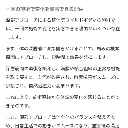
の組み合わせ
一回の施術で変化を実感できる理由
長期的な健康を目指す施術方針
深部アプローチによる整体院ワイルドボディの施術で
ワイルドボディの施術が目指す未来
は、一回の施術で変化を実感できる理由がいくつか存在
健康回復のための具体的なステップ
します。
自然治癒力を引き出す徳島県の整体院ワイルド
まず、体の深層部に直接働きかけることで、痛みの根本
ボディが子宮頸癌ワクチン後遺症に希望を
原因にアプローチし、短時間で効果を発揮します。
自然治癒力活性化のメカニズム
深層筋肉の緊張を緩和し、筋膜や結合組織の正常な機能
改善事例から学ぶ効果の秘訣
を取り戻すと、血流が改善され、酸素栄養がスムーズに
患者に寄り添う施術者の役割
供給され、自然治癒力が高まります。
整体院ワイルドボディの施術がもたらす心
これにより、施術直後から体調の変化を感じることがで
の安定
きるのです。
徳島県での施術が持つ可能性
また、深部アプローチは体全体のバランスを整えるた
自然に寄り添う健康改善アプローチ
め、日常生活での動きがスムーズになり、施術後の満足