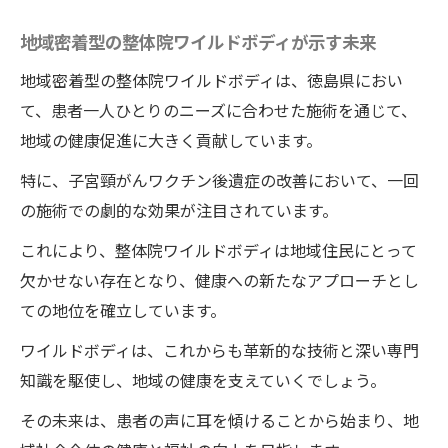
専門家が語る施術の裏側
地域密着型の整体院ワイルドボディが示す未来
整体院ワイルドボディの施術が持つホリス
地域密着型の整体院ワイルドボディは、徳島県におい
ティックなアプローチ
て、患者一人ひとりのニーズに合わせた施術を通じて、
他の治療法との違い
地域の健康促進に大きく貢献しています。
自然治癒力を引き出す方法
特に、子宮頸がんワクチン後遺症の改善において、一回
の施術での劇的な効果が注目されています。
多角的アプローチで見る症状別改善例
深部にアプローチ！整体院ワイルドボディの施
これにより、整体院ワイルドボディは地域住民にとって
術が子宮頸癌ワクチン後遺症を劇的改善
欠かせない存在となり、健康への新たなアプローチとし
ての地位を確立しています。
深部アプローチの技術的背景
施術後の変化を実感する患者の声
ワイルドボディは、これからも革新的な技術と深い専門
知識を駆使し、地域の健康を支えていくでしょう。
徳島県における整体院ワイルドボディの施
術の役割
その未来は、患者の声に耳を傾けることから始まり、地