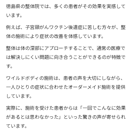
未来
徳島県の整体院では、多くの患者がその効果を実感して
います。
深部アプローチで劇的改善を実現する整体院ワ
イルドボディの施術の秘密
例えば、子宮頸がんワクチン後遺症に苦しむ方々が、整
体の施術により症状の改善を体感しています。
深部アプローチとは何か？
整体は体の深部にアプローチすることで、通常の医療で
一回の施術で変化を実感できる理由
は解決しにくい問題に向き合うことができるのが特徴で
整体師が語る深部アプローチの技術
す。
深部アプローチがもたらす長期的な効果
ワイルドボディの施術は、患者の声を大切にしながら、
患者の体に合わせたオーダーメイド施術
一人ひとりの症状に合わせたオーダーメイド施術を提供
深部アプローチが支持される理由
しています。
整体院ワイルドボディで子宮頸がんワクチン後
実際に、施術を受けた患者からは「一回でこんなに効果
遺症を改善する方法
があるとは思わなかった」といった驚きの声が寄せられ
整体院ワイルドボディが提供する画期的な
ています。
改善方法