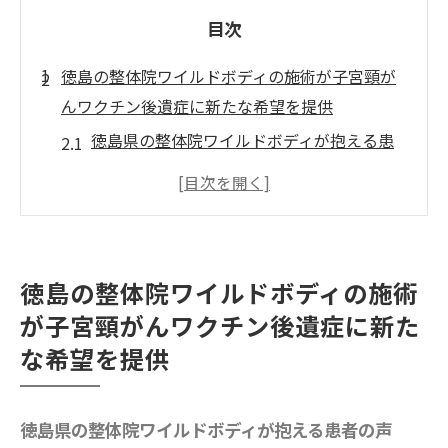
目次
徳島の整体院ワイルドボディの施術が子宮頸が
んワクチン後遺症に新たな希望を提供
徳島県の整体院ワイルドボディが抱える患
者の声
ワクチン後遺症に対する整体院ワイルドボ
ディの施術の可能性
患者の自然治癒力を引き出す独自アプロー
徳島の整体院ワイルドボディの施術
チ
が子宮頸がんワクチン後遺症に新た
従来の治療法との違いを徹底解説
な希望を提供
心と体を癒す整体院ワイルドボディの施術
の役割
徳島県の整体院ワイルドボディが抱える患者の声
地域密着型の整体院ワイルドボディが示す