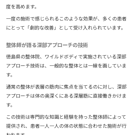
度を高めます。
整体院ワイルドボディが示す未来！子宮頸癌ワ
クチン後遺症改善の新展開
一度の施術で感じられるこのような効果が、多くの患者
施術が示す未来の可能性
にとって「劇的な改善」として受け入れられています。
新たな治療選択肢としての整体
整体師が語る深部アプローチの技術
ワイルドボディの未来ビジョン
徳島県の整体院、ワイルドボディで実施されている深部
地域における整体院ワイルドボディの役割
アプローチ技術は、一般的な整体とは一線を画していま
患者が求める新しい治療法
す。
整体院ワイルドボディの施術で目指す新た
通常の整体が表層の筋肉に焦点を当てるのに対し、深部
な健康基準
アプローチは体の奥深くにある深層筋に直接働きかけま
子宮頸がんワクチンとその後遺症の影響
す。
徳島の整体院ワイルドボディのアプローチ
この技術は専門的な知識と経験を持った整体師によって
実際の体験談と改善の効果
提供され、患者一人一人の体の状態に合わせた施術が行
希望の光、再び健康な生活へ
われます。