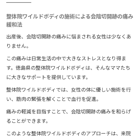
の痛みを最小限に抑える
整体院ワイルドボディの施術による会陰切開跡の痛み
徳島の整体院ワイルドボディが導く産後の
緩和法
癒しの時間
出産後、会陰切開跡の痛みに悩まされる女性は少なくあ
徳島県で出産後の股間の痛みを癒す整体院ワイ
りません。
ルドボディの施術の力
この痛みは日常生活の中で大きなストレスとなり得ま
股間の痛みを和らげる整体院ワイルドボデ
す。徳島県の整体院ワイルドボディは、そんなママたち
ィのアプローチ
に大きなサポートを提供しています。
ワイルドボディの整体師による股間ケアの
実例
整体院ワイルドボディでは、女性の体に優しい施術を行
い、筋肉の緊張を解くことで血行を促進。
産後の股間の痛みに整体院ワイルドボディ
の施術が効く理由
痛みの軽減を目指すことで、会陰切開跡の痛みを和らげ
整体院ワイルドボディの施術で股間の痛み
ることができます。
を軽減するプロセス
このような整体院ワイルドボディのアプローチは、来院
徳島県の整体院ワイルドボディが提供する