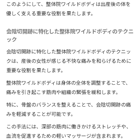
このようにして、整体院ワイルドボディは出産後の体を
産後の痛みを整体院ワイルドボディの施術
優しく支える重要な役割を果たします。
が解決に導くプロセス
整体院ワイルドボディによる優しい痛み解
会陰切開跡に特化した整体院ワイルドボディのテクニ
消法の紹介
ック
会陰切開跡に悩むママを救う徳島の整体院ワイ
会陰切開跡に特化した整体院ワイルドボディのテクニッ
ルドボディの施術
クは、産後の女性が感じる不快な痛みを和らげるために
会陰切開跡に特化した整体院ワイルドボデ
重要な役割を果たします。
ィの施術の魅力
整体院ワイルドボディは身体の全体を調整することで、
徳島県のママたちが信頼する整体師の技
痛みを引き起こす筋肉や組織の緊張を緩和します。
会陰切開痕の痛みを優しく緩和
特に、骨盤のバランスを整えることで、会陰切開跡の痛
産後の会陰切開跡に効果的な整体院ワイル
みを軽減することが可能です。
ドボディのアプローチ
この手法には、深部の筋肉に働きかけるストレッチや、
整体院ワイルドボディの施術で会陰切開跡
血流を促進するための軽いマッサージが含まれます。