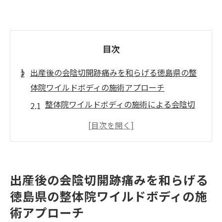
目次
出産後の会陰切開跡痛みを和らげる徳島県の整
体院ワイルドボディの施術アプローチ
整体院ワイルドボディの施術による会陰切
開跡の痛み緩和法
徳島での整体院ワイルドボディの施術がも
たらすリカバリー効果
会陰切開跡に特化した整体院ワイルドボデ
出産後の会陰切開跡痛みを和らげる
ィのテクニック
徳島県の整体院ワイルドボディの施
産後ケアにおける整体の重要性とは
術アプローチ
整体院ワイルドボディの施術で会陰切開跡