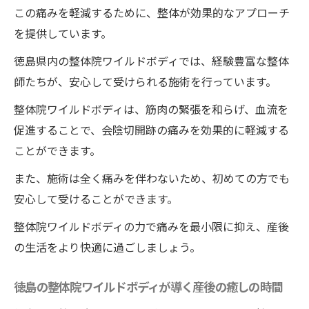
この痛みを軽減するために、整体が効果的なアプローチ
和らげる徳島の施術法
を提供しています。
整体院ワイルドボディの施術で出産後の体
徳島県内の整体院ワイルドボディでは、経験豊富な整体
調悩みを解決する
師たちが、安心して受けられる施術を行っています。
徳島での整体院ワイルドボディの施術がも
たらす悩み解消効果
整体院ワイルドボディは、筋肉の緊張を和らげ、血流を
促進することで、会陰切開跡の痛みを効果的に軽減する
出産後の不調に整体院ワイルドボディが提
ことができます。
供するサポート
また、施術は全く痛みを伴わないため、初めての方でも
整体で身体の悩みを和らげるワイルドボデ
安心して受けることができます。
ィの施術方法
産後の悩み改善に向けた整体の取り組み
整体院ワイルドボディの力で痛みを最小限に抑え、産後
の生活をより快適に過ごしましょう。
整体院ワイルドボディの施術で出産後の不
安を解消する
徳島の整体院ワイルドボディが導く産後の癒しの時間
整体の施術で出産後の痛みを優しく癒すワイル