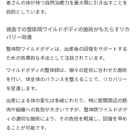
者さんの体が持つ自然治癒力を最大限に引き出すことを
股間痛緩和メソッド
目的としています。
股間の痛みを整体院ワイルドボディの施術
で優しくケアする方法
徳島での整体院ワイルドボディの施術がもたらすリカ
バリー効果
整体院ワイルドボディの施術で出産後の痛みを
優しく解消する方法
整体院ワイルドボディは、出産後の回復をサポートする
ための効果的な手法として注目されています。
整体院ワイルドボディの施術が産後の痛み
に効くメカニズム
ワイルドボディの整体師は、個々の症状に合わせた施術
を行い、体全体のバランスを整えることで、リカバリー
痛みを和らげるための整体院ワイルドボデ
を促進します。
ィの施術
出産による体の変化は多岐にわたり、特に股間周辺の筋
ワイルドボディでの産後整体による痛み解
肉や組織への負担が大きいですが、整体院ワイルドボデ
消のコツ
ィの適切な施術により、その負担を軽減し、回復を早め
整体院ワイルドボディの施術がもたらす痛
ることが可能です。
み軽減の実感