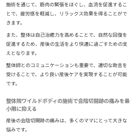
施術を通じて、筋肉の緊張をほぐし、血流を促進するこ
整体専門家が語る産後ケアの重要性
とで、疲労感を軽減し、リラックス効果を得ることがで
徳島県の整体院ワイルドボディの施術で心身共
きます。
にリラックスする出産後ケア
また、整体は自己治癒力を高めることで、自然な回復を
整体で心身を癒す出産後のリラックス法
促進するため、産後の生活をより快適に過ごすための支
徳島の整体によるリラクゼーション効果
えとなります。
出産後のストレスを整体院ワイルドボディ
整体師とのコミュニケーションも重要で、適切な助言を
の施術で和らげる
受けることで、より良い産後ケアを実現することが可能
整体院ワイルドボディの施術で心と体のバ
です。
ランスを整える方法
整体院ワイルドボディの施術で会陰切開跡の痛みを最
心身のリラクゼーションを促す整体施術
小限に抑える
整体院ワイルドボディの施術で出産後の疲
産後の会陰切開跡の痛みは、多くのママにとって大きな
労を回復させる秘訣
悩みです。
出産後の悩みを整体院ワイルドボディの施術で