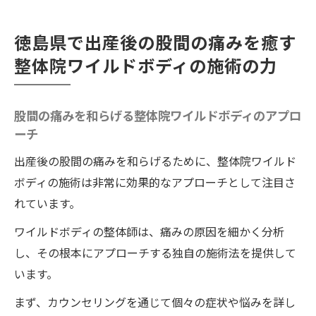
出産後の身体と向き合う第一歩：股間の痛みの
理解
徳島県で出産後の股間の痛みを癒す
整体療法を通じた痛みの緩和
整体院ワイルドボディの施術の力
出産後のケアとしての整体
徳島での整体治療: 実績と信頼
股間の痛みを和らげる整体院ワイルドボディのアプロ
健康な未来への第一歩：個々に合ったアプロー
ーチ
チ
出産後の股間の痛みを和らげるために、整体院ワイルド
ボディの施術は非常に効果的なアプローチとして注目さ
れています。
ワイルドボディの整体師は、痛みの原因を細かく分析
し、その根本にアプローチする独自の施術法を提供して
います。
まず、カウンセリングを通じて個々の症状や悩みを詳し