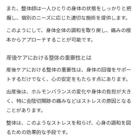
の痛みを取り除く
また、整体師は一人ひとりの身体の状態をしっかりと把
ワイルドボディの整体師が提案する会陰切
握し、個別のニーズに応じた適切な施術を提供します。
開跡ケア
このようにして、身体全体の調和を取り戻し、痛みの根
出産後の痛みを整体でケアするワイルドボディ
本からアプローチすることが可能です。
の整体専門家
出産後専門の整体師によるケアの実際
産後ケアにおける整体の重要性とは
ワイルドボディの専門家が提供する産後整
産後ケアにおける整体の重要性は、身体の回復をサポー
体の特徴
トするだけでなく、心の安定をもたらす点にあります。
整体院ワイルドボディの施術で出産後の痛
出産後は、ホルモンバランスの変化や身体の負担が大き
みを解消する秘訣
く、特に会陰切開跡の痛みなどはストレスの原因となる
痛みを和らげる徳島の整体のプロフェッシ
ことがあります。
ョナル
整体は、このようなストレスを和らげ、心身の調和を図
産後の痛みに効く徳島の整体院ワイルドボ
るための効果的な手段です。
ディの施術法