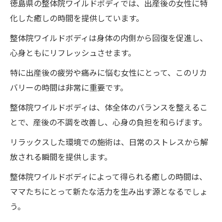
徳島県の整体院ワイルドボディでは、出産後の女性に特
ドボディの方法
化した癒しの時間を提供しています。
整体院ワイルドボディの施術で痛みを優し
く和らげる施術法
整体院ワイルドボディは身体の内側から回復を促進し、
心身ともにリフレッシュさせます。
徳島県での整体院ワイルドボディの施術の
具体例
特に出産後の疲労や痛みに悩む女性にとって、このリカ
バリーの時間は非常に重要です。
出産後の痛みを癒す整体院ワイルドボディ
のアプローチ
整体院ワイルドボディは、体全体のバランスを整えるこ
とで、産後の不調を改善し、心身の負担を和らげます。
整体院ワイルドボディの施術で自然な痛み
緩和を実現する
リラックスした環境での施術は、日常のストレスから解
放される瞬間を提供します。
徳島の整体院ワイルドボディの施術が導く
優しい痛み解消法
整体院ワイルドボディによって得られる癒しの時間は、
ママたちにとって新たな活力を生み出す源となるでしょ
出産後の痛みに対する整体院ワイルドボデ
う。
ィの優しい癒し