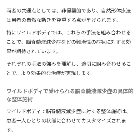
痛みの緩和におけるワイルドボディの整体
両者の共通点としては、非侵襲的であり、自然形体療法
の即効性と持続性
は患者の自然な動きを尊重する点が挙げられます。
長期的な健康維持をサポートする整体法
特にワイルドボディでは、これらの手法を組み合わせる
ワイルドボディの整体法で脳脊髄液減少症患者
ことで、脳脊髄液減少症などの難治性の症状に対する効
が元気を取り戻す
果が期待されています。
治療前後の変化について
それぞれの手法の強みを理解し、適切に組み合わせるこ
患者の成功事例集
とで、より効果的な治療が実現します。
回復のための心のケア
生活の質の向上を目指す
ワイルドボディで受けられる脳脊髄液減少症の具体的
再発防止のためのアドバイス
な整体施術
整体院ワイルドボディでのフォローアップ
ワイルドボディで脳脊髄液減少症に対する整体施術は、
と定期メンテナンス
患者一人ひとりの状態に合わせてカスタマイズされま
脳脊髄液減少症に特化した徳島県の整体院ワイ
す。
ルドボディの秘密