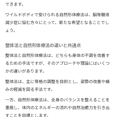
患者の声：ワイルドボディで脳脊髄液減少
できます。
症が改善された体験談
ワイルドボディで受けられる自然形体療法は、脳脊髄液
人体科学的根拠に基づく自然形体療法の有
減少症に悩む方々にとって、新たな希望となることでし
効性
ょう。
徳島のワイルドボディによる治療の特徴
ワイルドボディの整体で全身の痛みを和らげる
整体法と自然形体療法の違いと共通点
自然形体療法の効果
整体法と自然形体療法は、どちらも身体の不調を改善す
全身の痛みと脳脊髄液減少症の関連性
るための手法ですが、そのアプローチや理論にはいくつ
痛みの原因を探る：ワイルドボディの整体
かの違いがあります。
での診断プロセス
整体法は、主に骨格の調整を目的とし、姿勢の改善や痛
筋肉と関節の調整による痛みの軽減メカニ
みの軽減を図る手法です。
ズム
一方、自然形体療法は、全身のバランスを整えることを
自然形体療法によるリハビリとメンテナン
重視し、体内のエネルギーの流れや自然治癒力を引き出
ス
すことを目標とします。