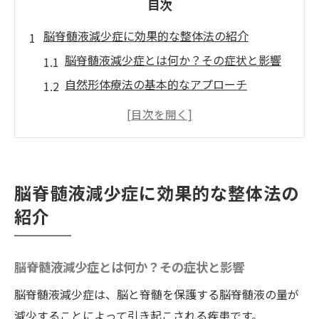
目次
脳脊髄液減少症に効果的な整体法の紹介
脳脊髄液減少症とは何か？その症状と影響
自然形体療法の基本的なアプローチ
整体法と自然形体療法の違いと共通点
ワイルドボディで受けられる脳脊髄液減少
症の具体的な整体施術
脳脊髄液減少症による全身の痛みを和らげ
脳脊髄液減少症に効果的な整体法の
るポイント
紹介
成功事例から学ぶワイルドボディの整体法
の効果
脳脊髄液減少症とは何か？その症状と影響
脳脊髄液減少症を整体法で克服するために徳島
県へ
脳脊髄液減少症は、脳と脊髄を保護する脳脊髄液の量が
全国から徳島県へ訪れる理由
減少することによって引き起こされる疾患です。