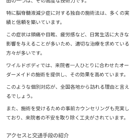
由の一つは、その高度な技術力です。
宿泊施設や近隣情報
特に脳脊髄液減少症に対する独自の施術法は、多くの実
治療の待ち時間と予約状況
績と信頼を築いています。
初診と再診の手続き
この症状は頭痛や目眩、疲労感など、日常生活に大きな
来院者とその家族の声
影響を与えることが多いため、適切な治療を求めている
整体院ワイルドボディの独自技術で脳脊髄液減
方々が多いです。
少症を解決
ワイルドボディでは、来院者一人ひとりに合わせたオー
独自技術の詳細と特徴
ダーメイドの施術を提供し、その効果を高めています。
技術の改良と新たな挑戦
このような個別対応が、全国各地から訪れる理由と言え
治療技術の認定と資格
るでしょう。
国内外の評価と認知
また、施術を受けるための事前カウンセリングも充実し
技術の普及と未来の展望
ており、来院者の不安を取り除く工夫がされています。
来院者のための技術提供の使命
アクセスと交通手段の紹介