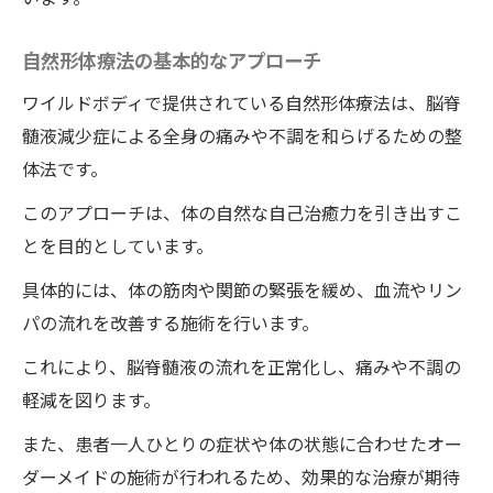
徳島県で脳脊髄液減少症を整体で治す具体的な
アプローチ
自然形体療法の基本的なアプローチ
治療開始から終了までの流れ
ワイルドボディで提供されている自然形体療法は、脳脊
施術に用いる技術と道具
髄液減少症による全身の痛みや不調を和らげるための整
治療期間と頻度について
体法です。
治療中の生活習慣の改善
このアプローチは、体の自然な自己治癒力を引き出すこ
セルフケアの重要性
とを目的としています。
治療後の健康維持方法
具体的には、体の筋肉や関節の緊張を緩め、血流やリン
自然形体療法が脳脊髄液減少症を改善する理由
パの流れを改善する施術を行います。
自然形体療法の理論と背景
これにより、脳脊髄液の流れを正常化し、痛みや不調の
脳脊髄液の循環を促進する整体技術
軽減を図ります。
自然形体療法が体の自己治癒力を高める仕
また、患者一人ひとりの症状や体の状態に合わせたオー
組み
ダーメイドの施術が行われるため、効果的な治療が期待