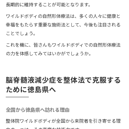
し健康を取り戻すストーリー
長期的に維持することが可能となります。
脳脊髄液減少症克服のリアルストーリー
ワイルドボディの自然形体療法は、多くの人々に健康と
ワイルドボディの整体治療を受けた患者の
幸福をもたらす重要な施術法として、今後も注目される
ビフォーアフター
ことでしょう。
家族と共に取り組む自然形体療法の効果
これを機に、皆さんもワイルドボディでの自然形体療法
健康を取り戻した後の生活の変化
の力を体感してみてはいかがでしょうか。
整体院・ワイルドボディの支援と患者の自
主性
脳脊髄液減少症を整体法で克服する
ワイルドボディでの治療事例から学ぶ施術
ために徳島県へ
のヒント
全国から訪れる脳脊髄液減少症患者に対応する
徳島の整体院ワイルドボディ
全国から徳島県へ訪れる理由
来院者の年齢層と背景
整体院ワイルドボディが全国から来院者を引き寄せる理
遠方からの患者への対応