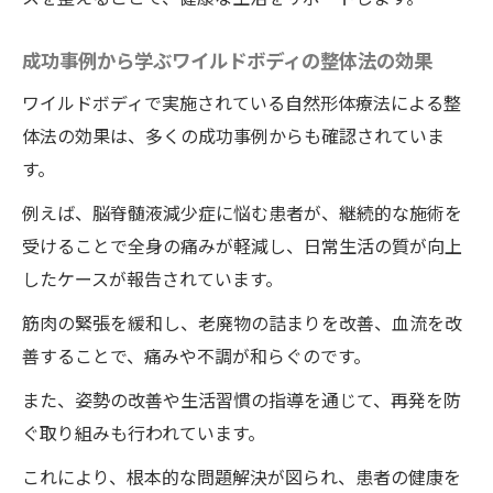
クスの両立
徳島県の自然形体療法整体院・ワイルドボ
成功事例から学ぶワイルドボディの整体法の効果
ディのユニークなサービス
ワイルドボディで実施されている自然形体療法による整
患者と施術者の信頼関係の築き方
体法の効果は、多くの成功事例からも確認されていま
全身の痛みを軽減するワイルドボディの具体的
す。
な方法
例えば、脳脊髄液減少症に悩む患者が、継続的な施術を
痛みの根本原因にアプローチする施術法
受けることで全身の痛みが軽減し、日常生活の質が向上
自然形体療法の代表的な手技とその効果
したケースが報告されています。
自宅でできる自然形体療法のセルフケア
筋肉の緊張を緩和し、老廃物の詰まりを改善、血流を改
定期的なワイルドボディの整体通院がもた
善することで、痛みや不調が和らぐのです。
らす健康のメリット
また、姿勢の改善や生活習慣の指導を通じて、再発を防
痛みの再発を防ぐためのアドバイス
ぐ取り組みも行われています。
実際の施術動画で見る自然形体療法の実践
ワイルドボディの整体で脳脊髄液減少症を克服
これにより、根本的な問題解決が図られ、患者の健康を