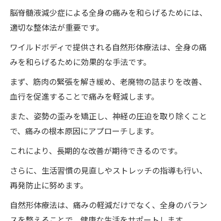
ワイルドボディの整体治療の正しい頻度と
脳脊髄液減少症による全身の痛みを和らげるためには、
期間
適切な整体法が重要です。
自己治癒力を引き出すためのワイルドボデ
ワイルドボディで提供される自然形体療法は、全身の痛
ィの整体の役割
みを和らげるために効果的な手法です。
脳脊髄液減少症改善に向けたワイルドボデ
ィの整体と生活習慣の見直し
まず、筋肉の緊張を解き緩め、老廃物の詰まりを改善、
徳島県の整体院・ワイルドボディで体験する自
血行を促進することで痛みを軽減します。
然形体療法の魅力
また、姿勢の歪みを矯正し、神経の圧迫を取り除くこと
初めてのワイルドボディの整体体験：何を
で、痛みの根本原因にアプローチします。
期待すればいいか
これにより、長期的な改善が期待できるのです。
整体院・ワイルドボディの雰囲気とスタッ
さらに、生活習慣の見直しやストレッチの指導も行い、
フのプロフェッショナル性
再発防止に努めます。
継続的な通院で得られる健康の変化
自然形体療法は、痛みの軽減だけでなく、全身のバラン
整体院・ワイルドボディでの治療とリラッ
スを整えることで、健康な生活をサポートします。