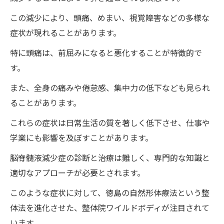
アクセスと交通手段の紹介
この減少により、頭痛、めまい、視覚障害などの多様な
治療前の準備と注意点
症状が現れることがあります。
滞在中のサポート体制
特に頭痛は、前屈みになると悪化することが特徴的で
治療後のフォローアップ
す。
観光を兼ねた治療のメリット
また、全身の痛みや倦怠感、集中力の低下なども見られ
整体院ワイルドボディが提供する脳脊髄液減少
ることがあります。
症の特別治療法
これらの症状は日常生活の質を著しく低下させ、仕事や
特別治療法の具体的な内容
学業にも影響を及ぼすことがあります。
他の治療法との比較
脳脊髄液減少症の診断と治療は難しく、専門的な知識と
治療法の開発背景
適切なアプローチが必要とされます。
医療専門家からの評価
このような症状に対して、徳島の自然形体療法という整
適応症例と治療効果
体法を進化させた、整体院ワイルドボディが注目されて
治療後の生活指導
います。