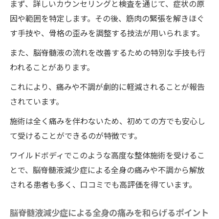
まず、詳しいカウンセリングと検査を通じて、症状の原
独自技術の開発者インタビュー
因や範囲を特定します。その後、筋肉の緊張を解きほぐ
治療効果の人体科学的根拠
す手技や、骨格の歪みを調整する技法が用いられます。
患者の声：一回の施術で驚きの効果
また、脳脊髄液の流れを改善するための特別な手技も行
ワイルドボディの歴史と理念
われることがあります。
スタッフの専門性と教育
これにより、痛みや不調が劇的に軽減されることが報告
最新の技術と設備
されています。
脳脊髄液減少症治療におけるワイルドボディの
施術は全く痛みを伴わないため、初めての方でも安心し
整体の重要性とは
て受けることができるのが特徴です。
なぜワイルドボディの整体が脳脊髄液減少
ワイルドボディでこのような高度な整体施術を受けるこ
症に有効なのか
とで、脳脊髄液減少症による全身の痛みや不調から解放
ワイルドボディの整体による脳脊髄液の流
される患者も多く、口コミでも高評価を得ています。
れをサポートする方法
脳脊髄液減少症とストレス管理の関係
脳脊髄液減少症による全身の痛みを和らげるポイント