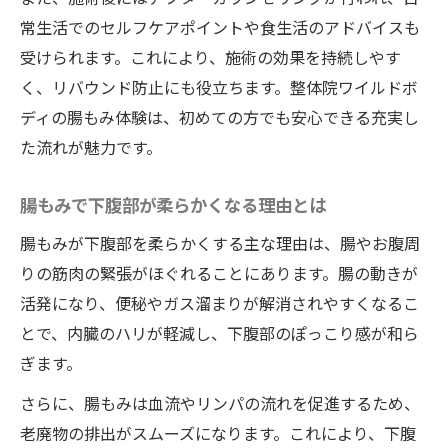
整体院ワイルドボディの腸もみで即効お腹
常生活でのセルフケアポイントや食生活のアドバイスも
痩せ
受けられます。これにより、施術の効果を持続しやす
く、リバウンド防止にも役立ちます。整体院ワイルドボ
忙しい女性におすすめの腸もみ体験とは
ディの腸もみ体験は、初めての方でも安心できる充実し
腸もみでお腹が柔らかくなる仕組みを解説
た流れが魅力です。
整体院ワイルドボディの施術が選ばれる理
由
腸もみで下腹部が柔らかくなる理由とは
腸もみ施術の即効性と持続力を比較検証
腸もみが下腹部を柔らかくする主な理由は、腸やお腹周
下腹部が凹む秘密とは整体院ワイルドボディの
りの筋肉の緊張がほぐれることにあります。腸の動きが
新提案
活発になり、便秘やガス溜まりが解消されやすくなるこ
整体院ワイルドボディの下腹部ケア最新理
とで、内臓のハリが軽減し、下腹部のぽっこり感が和ら
論
ぎます。
骨盤内部まで届く腸もみの深いアプローチ
さらに、腸もみは血流やリンパの流れを促進するため、
下腹部が柔らかく凹む理由を徹底解説
老廃物の排出がスムーズになります。これにより、下腹