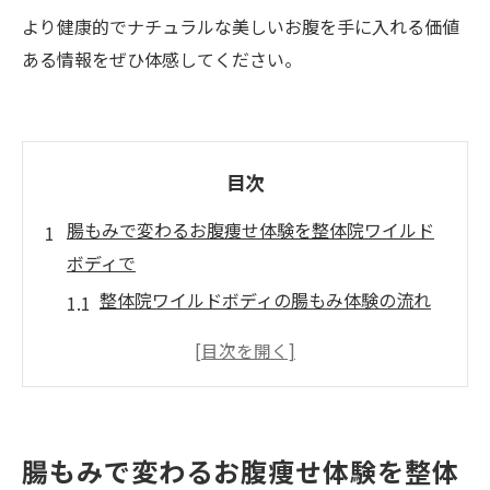
より健康的でナチュラルな美しいお腹を手に入れる価値
ある情報をぜひ体感してください。
目次
腸もみで変わるお腹痩せ体験を整体院ワイルド
ボディで
整体院ワイルドボディの腸もみ体験の流れ
を解説
腸もみで下腹部が柔らかくなる理由とは
整体院ワイルドボディが提案する即効お腹
痩せ法
腸もみで変わるお腹痩せ体験を整体
骨盤内部にも着目した腸もみの効果を知る