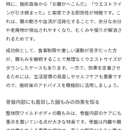
腸内環境を整える整体院ワイルドボディの
特に、施術直後から「お腹がへこんだ」「ウエストライ
施術
ンが引き締まった」と実感できる即効性が特徴です。こ
れは、腸の動きや血流が活発化することで、余分な水分
腸もみで健康美を目指す新常識とは
や老廃物が排出されやすくなり、むくみや張りが解消さ
整体院ワイルドボディで体の内側から変わ
れるためです。
る理由
成功例として、食事制限や激しい運動が苦手だった方
骨盤内部まで届く腸もみの健康効果
が、腸もみを継続することで無理なくウエストサイズが
整体院ワイルドボディが導く腸内美人への
ダウンしたケースもあります。一方で、効果を定着させ
道
るためには、生活習慣の見直しやセルフケアも重要です
ので、施術後のアドバイスを積極的に活用しましょう。
骨盤内部にも着目した腸もみの効果を知る
整体院ワイルドボディの腸もみは、骨盤内部のケアにも
重点を置いている点が大きな特長です。骨盤は内臓や腸