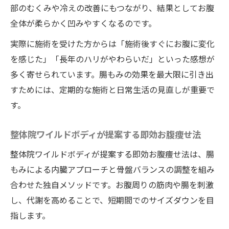
整体院ワイルドボディの新しい施術提案と
部のむくみや冷えの改善にもつながり、結果としてお腹
は
全体が柔らかく凹みやすくなるのです。
効果的な腸もみでポッコリお腹にさよなら
実際に施術を受けた方からは「施術後すぐにお腹に変化
美しい体ラインへ導く腸もみと骨盤内部へのア
を感じた」「長年のハリがやわらいだ」といった感想が
プローチ
多く寄せられています。腸もみの効果を最大限に引き出
整体院ワイルドボディで叶う美しいお腹ラ
すためには、定期的な施術と日常生活の見直しが重要で
イン
す。
腸もみと骨盤内部ケアの相乗効果を紹介
整体院ワイルドボディが提案する即効お腹痩せ法
整体院ワイルドボディが提唱する健康美の
秘訣
整体院ワイルドボディが提案する即効お腹痩せ法は、腸
骨盤内部から始める自然なボディメイク
もみによる内臓アプローチと骨盤バランスの調整を組み
合わせた独自メソッドです。お腹周りの筋肉や腸を刺激
腸もみ施術で得る理想的な体ラインとは
し、代謝を高めることで、短期間でのサイズダウンを目
整体院ワイルドボディを通じて腸内環境から健
指します。
康を目指す