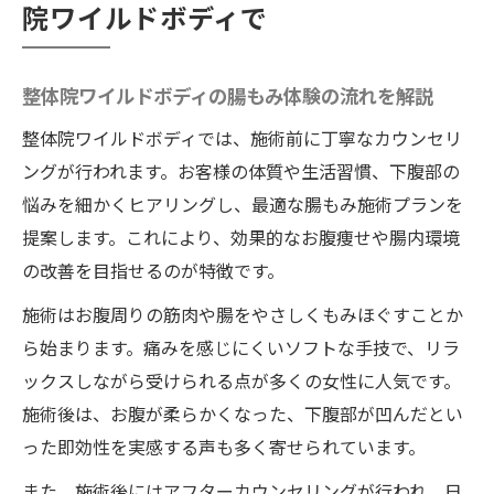
院ワイルドボディで
整体院ワイルドボディで叶う自然な美しさ
整体院ワイルドボディ独自の骨盤内部ケアと美
整体院ワイルドボディの腸もみ体験の流れを解説
しい下腹部へ
骨盤内部へのアプローチで下腹部が凹む理
整体院ワイルドボディでは、施術前に丁寧なカウンセリ
由
ングが行われます。お客様の体質や生活習慣、下腹部の
整体院ワイルドボディの独自技術の魅力を
悩みを細かくヒアリングし、最適な腸もみ施術プランを
解説
提案します。これにより、効果的なお腹痩せや腸内環境
の改善を目指せるのが特徴です。
腸もみと骨盤ケアを組み合わせた最新施術
法
施術はお腹周りの筋肉や腸をやさしくもみほぐすことか
下腹部の悩みに整体院ワイルドボディがで
ら始まります。痛みを感じにくいソフトな手技で、リラ
きること
ックスしながら受けられる点が多くの女性に人気です。
施術後は、お腹が柔らかくなった、下腹部が凹んだとい
美しいラインを目指す骨盤内部ケアのポイ
った即効性を実感する声も多く寄せられています。
ント
即効性を求めるなら腸もみ施術でお腹を柔軟に
また、施術後にはアフターカウンセリングが行われ、日