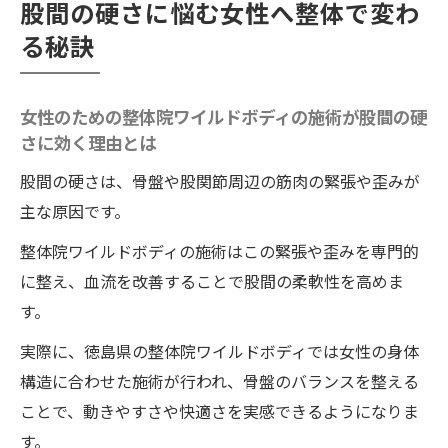
股間の硬さに悩む女性へ整体で変わ
整体院ワイルドボディの力で女性の自信が
る秘訣
高まる仕組み
整体院ワイルドボディの施術とセルフケア
で股間の柔軟性アップ
女性のための整体院ワイルドボディの施術が股間の硬
さに効く理由とは
騎乗位がもっと滑らかになるワイルドボディの
整体術の魅力
股間の硬さは、骨盤や股関節周辺の筋肉の緊張や歪みが
騎乗位の動きを支えるワイルドボディの整
主な原因です。
体の技術とは
整体院ワイルドボディの施術はこの緊張や歪みを専門的
整体院ワイルドボディの施術で得られる骨
に整え、血流を改善することで股間の柔軟性を高めま
盤と股関節の柔軟性
す。
整体院ワイルドボディの施術による筋肉調
実際に、徳島県の整体院ワイルドボディでは女性の身体
整で動きが滑らかに
構造に合わせた施術が行われ、骨盤のバランスを整える
施術後に実感するスムーズな身体の変化
ことで、動きやすさや快適さを実感できるようになりま
整体院ワイルドボディの施術で騎乗位の自
す。