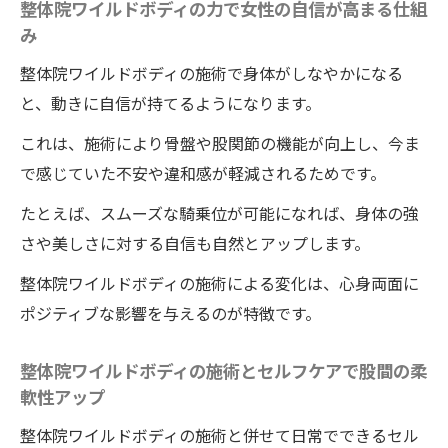
整体院ワイルドボディの力で女性の自信が高まる仕組
整体院ワイルドボディの施術によるボディ
み
ラインと姿勢の改善効果
整体院ワイルドボディの施術で身体がしなやかになる
整体院ワイルドボディの施術が女性らしい
と、動きに自信が持てるようになります。
美しさを高める理由
これは、施術により骨盤や股関節の機能が向上し、今ま
美と健康を両立させる整体院ワイルドボデ
で感じていた不安や違和感が軽減されるためです。
ィの施術の活用法
たとえば、スムーズな騎乗位が可能になれば、身体の強
整体院ワイルドボディの施術で自分らしい
さや美しさに対する自信も自然とアップします。
美しさを磨く秘訣
日常生活に活かす柔軟な股関節づくりの極意
整体院ワイルドボディの施術による変化は、心身両面に
整体院ワイルドボディで学ぶ柔軟な股関節
ポジティブな影響を与えるのが特徴です。
づくりの基本
整体院ワイルドボディの施術とセルフケアで股間の柔
整体院ワイルドボディの施術と日常動作の
軟性アップ
組み合わせが柔軟性の鍵
整体院ワイルドボディの施術と併せて日常でできるセル
継続できる整体院ワイルドボディ発アプロ