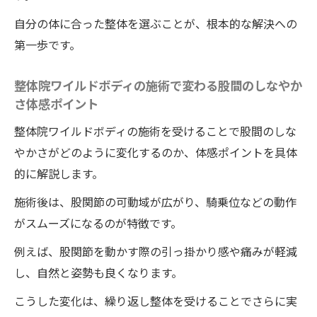
信と快適さを実現
自分の体に合った整体を選ぶことが、根本的な解決への
スムーズな騎乗位を叶える身体ケアとは
第一歩です。
整体院ワイルドボディの施術を活かした股
関節ケアの基礎知識
整体院ワイルドボディの施術で変わる股間のしなやか
さ体感ポイント
整体院ワイルドボディの施術とストレッチ
で滑らかな動きをサポート
整体院ワイルドボディの施術を受けることで股間のしな
整体院ワイルドボディで骨盤の歪みを整え
やかさがどのように変化するのか、体感ポイントを具体
る重要ポイント
的に解説します。
自宅でできるワイルドボディ整体流セルフ
施術後は、股関節の可動域が広がり、騎乗位などの動作
ケア方法
がスムーズになるのが特徴です。
整体院ワイルドボディによる女性の体質改
例えば、股関節を動かす際の引っ掛かり感や痛みが軽減
善アプローチ
し、自然と姿勢も良くなります。
整体院ワイルドボディの施術で気持ち良さも自
こうした変化は、繰り返し整体を受けることでさらに実
信も手に入れる方法