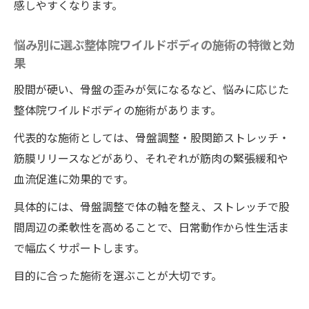
感しやすくなります。
整体院ワイルドボディの施術が女性のメン
タルにも好影響をもたらす理由
悩み別に選ぶ整体院ワイルドボディの施術の特徴と効
自分らしさを引き出す整体院ワイルドボデ
果
ィの施術内容
股間が硬い、骨盤の歪みが気になるなど、悩みに応じた
整体院ワイルドボディの施術で感じる心身
整体院ワイルドボディの施術があります。
の変化と自信向上
代表的な施術としては、骨盤調整・股関節ストレッチ・
整体院ワイルドボディの施術を通じたポジ
筋膜リリースなどがあり、それぞれが筋肉の緊張緩和や
ティブな気持ちの高め方
血流促進に効果的です。
整体院ワイルドボディの施術による強さと
具体的には、骨盤調整で体の軸を整え、ストレッチで股
しなやかさの両立法
間周辺の柔軟性を高めることで、日常動作から性生活ま
女性の美と強さを引き出す整体院ワイルドボデ
で幅広くサポートします。
ィの施術の実力
目的に合った施術を選ぶことが大切です。
整体院ワイルドボディの施術で叶う女性の
美しさと内面の強さ