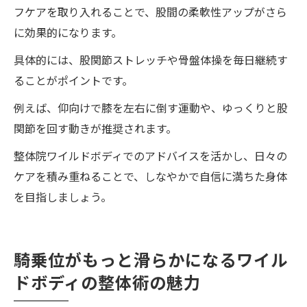
フケアを取り入れることで、股間の柔軟性アップがさら
ーチで変化を実感
に効果的になります。
整体施術後の習慣で身体の柔らかさをキー
プ
具体的には、股関節ストレッチや骨盤体操を毎日継続す
ることがポイントです。
整体院ワイルドボディの技術を日常に取り
入れるコツ
例えば、仰向けで膝を左右に倒す運動や、ゆっくりと股
関節を回す動きが推奨されます。
整体院ワイルドボディでのアドバイスを活かし、日々の
ケアを積み重ねることで、しなやかで自信に満ちた身体
を目指しましょう。
騎乗位がもっと滑らかになるワイル
ドボディの整体術の魅力