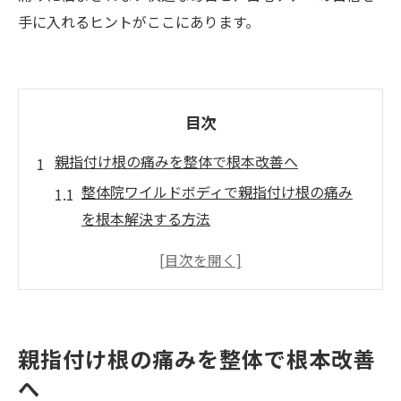
手に入れるヒントがここにあります。
目次
親指付け根の痛みを整体で根本改善へ
整体院ワイルドボディで親指付け根の痛み
を根本解決する方法
手の親指痛み改善に整体院ワイルドボディ
の施術が有効な理由とは
整体院ワイルドボディの施術で得られる親
指の動きやすさの実感
親指付け根の痛みを整体で根本改善
親指付け根の痛みを整体院ワイルドボディ
へ
の施術後のセルフケアで予防する