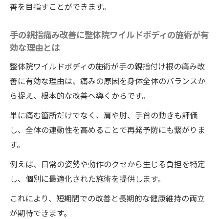
善を目指すことができます。
一回の整体院ワイルドボディの施術で親指が動
きやすくなる秘密
手の親指痛み改善に整体院ワイルドボディの施術が有
整体院ワイルドボディの施術一回で親指が
効な理由とは
動く理由と施術の流れ
整体院ワイルドボディの施術が手の親指付け根の痛み改
親指付け根の痛みを一回で改善できるワイ
善に有効な理由は、痛みの原因を身体全体のバランスか
ルドボディの整体法
ら捉え、根本的な改善へ導くからです。
ワイルドボディの整体一回で実感できる親
単に痛む箇所だけでなく、肩や肘、手首の動きも評価
指の可動域アップ
し、全体の連動性を高めることで再発予防にも繋がりま
整体院ワイルドボディの施術で親指の動き
す。
が変わるポイント解説
例えば、日常の姿勢や動作のクセから生じる負担を特定
短期間で親指痛みを改善する整体院ワイル
し、個別に最適化された施術を提供します。
ドボディの施術の特徴
これにより、短期間での改善と長期的な健康維持の両立
日常を快適にする手のセルフケア術紹介
が期待できます。
整体院ワイルドボディのプロが教える親指