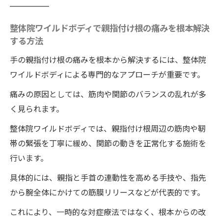
整体院ワイルドボディの施術で日常生活が
快適になるポイント
整体院ワイルドボディで親指付け根の痛みを根本解決
する方法
腱鞘炎に悩む方に整体院ワイルドボディが選ば
れる理由
手の親指付け根の痛みを根本から解決するには、整体院
腱鞘炎の症状に整体院ワイルドボディが選
ワイルドボディによる専門的なアプローチが重要です。
ばれる納得の根拠
痛みの原因としては、筋肉や関節のバランスの乱れが多
整体院ワイルドボディで腱鞘炎の早期改善
く見られます。
が期待できる秘密
整体院ワイルドボディでは、親指付け根周辺の筋肉や靭
腱鞘炎の痛みを軽減する整体院ワイルドボ
帯の緊張を丁寧に緩め、関節の動きを正常化する施術を
ディのアプローチ
行います。
整体院ワイルドボディで腱鞘炎再発を防ぐ
具体的には、親指と手首の連動性を高める手技や、指先
日常ケアの提案
から腕全体にかけての筋膜リリースなどが代表的です。
腱鞘炎は整体院ワイルドボディの施術効果
これにより、一時的な対症療法ではなく、根本からの改
で快適な指の動き