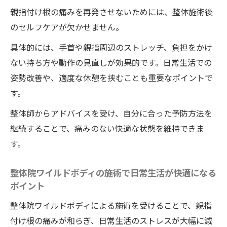
やり方
親指付け根の痛みを再発させないためには、整体施術後
グーパー体操と整体で腱鞘炎予防を目指す
のセルフケアが欠かせません。
方法
具体的には、手首や親指周辺のストレッチ、負担をかけ
ばね指の症状緩和に整体院ワイルドボディの施
ない持ち方や動作の見直しが効果的です。日常生活での
術が有効なワケ
姿勢改善や、適度な休憩を挟むことも重要なポイントで
ばね指に整体院ワイルドボディの施術が有
す。
効とされる根拠と実例紹介
整体師からアドバイスを受け、自分に合った予防方法を
整体院ワイルドボディの施術でばね指の痛
継続することで、痛みのない快適な状態を維持できま
みを緩和する仕組み
す。
ばね指症状に整体院ワイルドボディの施術
を取り入れるメリットとは
整体院ワイルドボディの施術で日常生活が快適になる
整体院ワイルドボディの施術でばね指が改
ポイント
善しやすい理由を解説
整体院ワイルドボディによる施術を受けることで、親指
ばね指と親指の痛みを整体院ワイルドボデ
付け根の痛みが和らぎ、日常生活のストレスが大幅に減