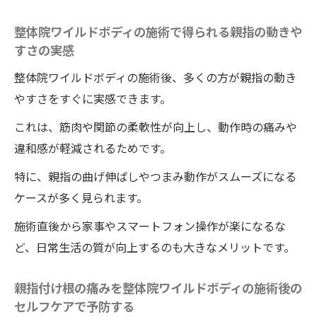
セルフケア術
整体院ワイルドボディの施術で得られる親指の動きや
親指の痛み予防に役立つ日常セルフ整体法
すさの実感
手の疲れに整体と組み合わせるケア方法
整体院ワイルドボディの施術後、多くの方が親指の動き
親指がスムーズに動くためのセルフ整体術
やすさをすぐに実感できます。
整体と相性の良い手のストレッチ習慣の提
これは、筋肉や関節の柔軟性が向上し、動作時の痛みや
案
違和感が軽減されるためです。
グーパー体操と整体の効果的な活用法
特に、親指の曲げ伸ばしやつまみ動作がスムーズになる
整体とグーパー体操で親指痛みをケアする
ケースが多く見られます。
コツ
施術直後から家事やスマートフォン操作が楽になるな
グーパー体操と整体の併用で指が軽くなる
ど、日常生活の質が向上するのも大きなメリットです。
理由
親指の動きをサポートする整体×体操習慣
親指付け根の痛みを整体院ワイルドボディの施術後の
整体の効果を高めるグーパー体操の正しい
セルフケアで予防する