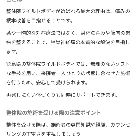
整体院ワイルドボディで快適な毎日を取り
整体院ワイルドボディが選ばれる最大の理由は、痛みの
戻すための流れ
根本改善を目指せることです。
坐骨神経痛が再発しない秘訣を解説
薬や一時的な対症療法ではなく、身体の歪みや筋肉の緊
整体で再発を防ぐための根本改善アプロー
張を整えることで、坐骨神経痛の本質的な解決を目指し
チ
ます。
坐骨神経痛再発防止に役立つ整体の工夫
徳島県の整体院ワイルドボディでは、無理のないソフト
整体施術後のケアで再発リスクを軽減する
な手技を用い、来院者一人ひとりの状態に合わせた施術
方法
を行うため、安心して受けられます。
整体とセルフケアの組み合わせで再発予防
再発しにくい体づくりも同時にサポートできます。
再発しない身体作りに整体院ワイルドボデ
ィの施術が有効な理由
整体院の施術を受ける際の注意ポイント
整体院ワイルドボディの施術で長期的な健
整体を受ける際は、施術者の専門知識や経験、カウンセ
康維持を目指すポイント
リングの丁寧さを重視しましょう。