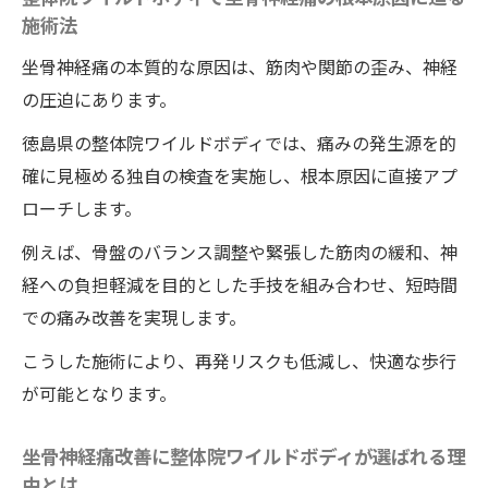
施術法
整体院ワイルドボディによる坐骨神経痛の
早期改善を目指して
坐骨神経痛の本質的な原因は、筋肉や関節の歪み、神経
痛みなく歩ける身体へ導くワイルドボディの整
の圧迫にあります。
体術とは
徳島県の整体院ワイルドボディでは、痛みの発生源を的
整体院ワイルドボディで痛みなく歩ける体
確に見極める独自の検査を実施し、根本原因に直接アプ
を実現する仕組み
ローチします。
無痛歩行に導く整体院ワイルドボディのテ
例えば、骨盤のバランス調整や緊張した筋肉の緩和、神
クニックの特徴解説
経への負担軽減を目的とした手技を組み合わせ、短時間
整体院ワイルドボディのアプローチで歩行
での痛み改善を実現します。
時の痛みを克服
こうした施術により、再発リスクも低減し、快適な歩行
整体院ワイルドボディならではの身体バラ
が可能となります。
ンス調整の重要性
歩行改善へ導く整体院ワイルドボディの施
坐骨神経痛改善に整体院ワイルドボディが選ばれる理
術の実際と体験談
由とは