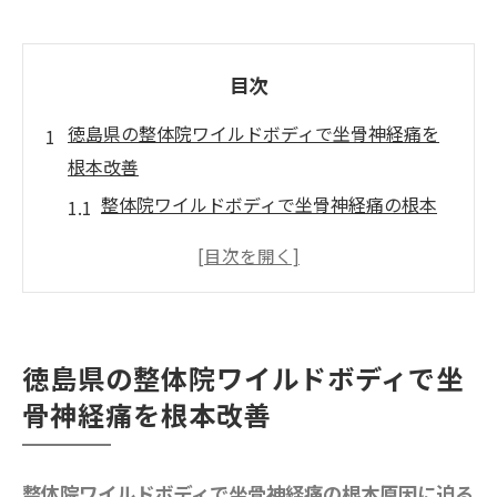
目次
徳島県の整体院ワイルドボディで坐骨神経痛を
根本改善
整体院ワイルドボディで坐骨神経痛の根本
原因に迫る施術法
坐骨神経痛改善に整体院ワイルドボディが
選ばれる理由とは
整体院の施術を受ける際の注意ポイント
徳島県の整体院ワイルドボディで坐
整体院ワイルドボディが導く再発しない身
骨神経痛を根本改善
体づくりの秘訣
整体院ワイルドボディの施術で日常生活が
快適に変わる理由
整体院ワイルドボディで坐骨神経痛の根本原因に迫る