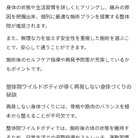
短時間で痛み解消を目指す整体院ワイルドボデ
身体の状態や生活習慣を詳しくヒアリングし、痛みの原
ィの施術の魅力
因を把握出来、個別に最適な施術プランを提案する整体
短時間で整体院ワイルドボディが痛みを消
院が推奨されます。
す仕組みを解説
また、無理な力を加えず安全性を重視した施術を選ぶこ
整体院ワイルドボディならではの時短施術
とで、安心して通うことができます。
のメリットとは
忙しい方にも整体院ワイルドボディが選ば
施術後のセルフケア指導や再発予防策が充実しているか
れる理由を紹介
もポイントです。
整体院ワイルドボディの施術で感じる即効
整体院ワイルドボディが導く再発しない身体づくりの
性の体験談まとめ
秘訣
整体院ワイルドボディで短期間に症状緩和
再発しない身体づくりには、骨格や筋肉のバランスを根
を実現する方法
本から整えることが不可欠です。
整体院ワイルドボディで効率的に痛みを改
善するコツ
整体院ワイルドボディでは、施術後の体の状態を維持す
るため、日常生活での姿勢指導やストレッチ、運動習慣