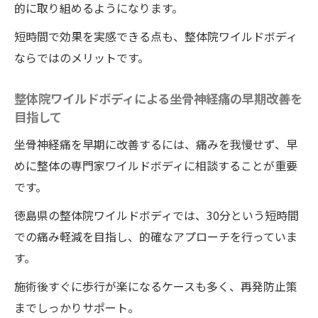
無痛で歩ける日常を取り戻す方法
的に取り組めるようになります。
整体院ワイルドボディで無痛歩行を取り戻
短時間で効果を実感できる点も、整体院ワイルドボディ
す実践的な手順
ならではのメリットです。
整体院ワイルドボディの施術後の日常生活
で意識すべきこと
整体院ワイルドボディによる坐骨神経痛の早期改善を
整体院ワイルドボディの施術を活用した快
目指して
適な歩行へのステップ
坐骨神経痛を早期に改善するには、痛みを我慢せず、早
整体院ワイルドボディの施術後におすすめ
めに整体の専門家ワイルドボディに相談することが重要
のセルフケア方法
です。
整体院ワイルドボディで姿勢を正し歩行を
徳島県の整体院ワイルドボディでは、30分という短時間
安定させるコツ
での痛み軽減を目指し、的確なアプローチを行っていま
整体院ワイルドボディによる無痛生活の維
す。
持ポイント
施術後すぐに歩行が楽になるケースも多く、再発防止策
再発防止に役立つ整体院ワイルドボディの実践
までしっかりサポート。