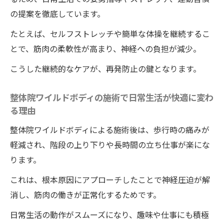
整体院ワイルドボディなら30分で辛い痛みも改
の提案を徹底しています。
善可能
整体院ワイルドボディの施術で30分以内に
たとえば、セルフストレッチや簡単な体操を継続するこ
痛みが和らぐ理由
とで、筋肉の柔軟性が高まり、神経への負担が減少。
整体院ワイルドボディで即日変化を実感で
こうした継続的なケアが、再発防止の鍵となります。
きる流れとは
短時間の整体院ワイルドボディの施術の効
整体院ワイルドボディの施術で日常生活が快適に変わ
る理由
果を徹底解説
整体院ワイルドボディで効率的に痛みを消
整体院ワイルドボディによる施術後は、歩行時の痛みが
す技術の魅力
軽減され、階段の上り下りや長時間の立ち仕事が楽にな
ります。
整体院ワイルドボディで早期回復を目指す
方へのアドバイス
これは、根本原因にアプローチしたことで神経圧迫が解
ワイルドボディの30分整体が忙しい方に支
消し、筋肉の働きが正常化するためです。
持される理由
日常生活の動作がスムーズになり、趣味や仕事にも積極