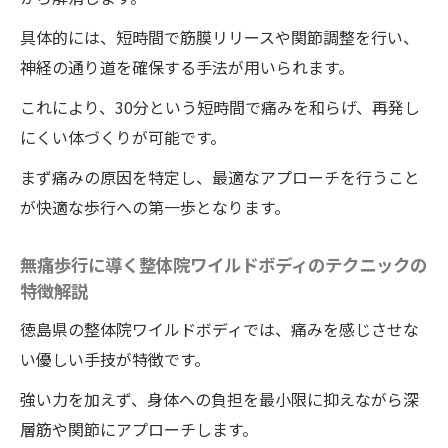
神経痛克服の第一歩
具体的には、短時間で筋膜リリースや関節調整を行い、
整体院ワイルドボディの施術の継続で得ら
神経の通り道を確保する手法が用いられます。
れる未来を描く
整体院ワイルドボディの施術を通じ自信を
これにより、30分という短時間で痛みを和らげ、再発し
持った生活を目指す
にくい体づくりが可能です。
整体院ワイルドボディの施術体験者が語る
まず痛みの原因を特定し、最適なアプローチを行うこと
克服への道のりとは
が快適な歩行への第一歩となります。
整体院ワイルドボディの施術で叶える理想
の健康と歩行の実現
無痛歩行に導く整体院ワイルドボディのテクニックの
特徴解説
整体院ワイルドボディの施術を活用した前
向きな一歩の踏み出し方
徳島県の整体院ワイルドボディでは、痛みを感じさせな
い優しい手技が特徴です。
強い力を加えず、身体への負担を最小限に抑えながら深
層筋や関節にアプローチします。