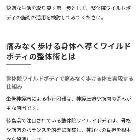
ポイント
快適な生活を取り戻す第一歩として、整体院ワイルドボ
整体院ワイルドボディの施術後の再発防止
ディの施術の活用を検討してみてください。
を叶える生活習慣
整体院ワイルドボディの施術と組み合わせ
たセルフケアの重要性
痛みなく歩ける身体へ導くワイルド
整体師が教える再発予防のアドバイス集
ボディの整体術とは
整体院ワイルドボディの施術効果を長持ち
させる過ごし方とは
整体院ワイルドボディで痛みなく歩ける体を実現する
再発しないための整体院ワイルドボディの
仕組み
活用法を紹介
坐骨神経痛による歩行困難は、神経圧迫や筋肉の歪みが
整体院ワイルドボディの施術で予防意識を
主な原因です。
高める日常の工夫
徳島県で注目されている整体院ワイルドボディは、骨格
坐骨神経痛克服へ新しい一歩を踏み出す
や筋肉のバランスを的確に調整し、神経への負担を根本
整体院ワイルドボディの施術で始める坐骨
から解消します。