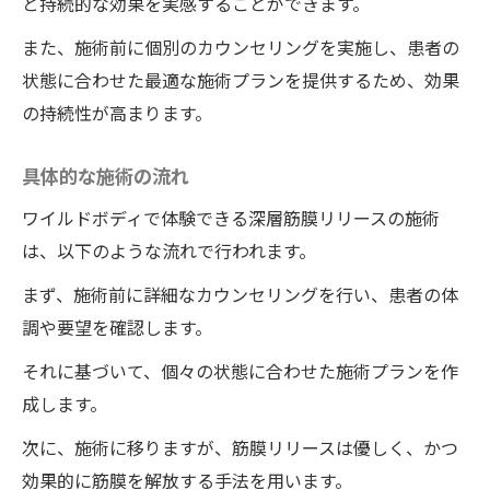
と持続的な効果を実感することができます。
施術者の技術と経験の重要性
また、施術前に個別のカウンセリングを実施し、患者の
他地域とは違った独自の魅力
状態に合わせた最適な施術プランを提供するため、効果
整体院選びのポイント
の持続性が高まります。
訪問者の声と体験談
具体的な施術の流れ
期待できる具体的な健康効果
整体院ワイルドボディの施術を通じて嘘のよう
ワイルドボディで体験できる深層筋膜リリースの施術
に軽くなる身体の変化
は、以下のような流れで行われます。
施術後の身体の具体的な変化
まず、施術前に詳細なカウンセリングを行い、患者の体
軽さを維持するための日常ケア
調や要望を確認します。
驚くべき体感を得た利用者の声
それに基づいて、個々の状態に合わせた施術プランを作
日常生活での活用と応用
成します。
施術効果を最大化するためのアドバイス
次に、施術に移りますが、筋膜リリースは優しく、かつ
整体院ワイルドボディの施術がもたらす長
効果的に筋膜を解放する手法を用います。