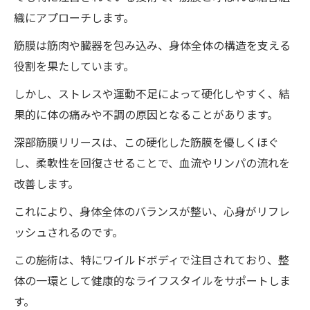
整体が心身に与える影響
織にアプローチします。
地域に根ざした整体院の魅力
筋膜は筋肉や臓器を包み込み、身体全体の構造を支える
整体院ワイルドボディで得られる心の安ら
役割を果たしています。
ぎ
リフレッシュ効果を高めるポイント
しかし、ストレスや運動不足によって硬化しやすく、結
果的に体の痛みや不調の原因となることがあります。
筋膜リリース整体がもたらす驚くべき軽さの秘
密
深部筋膜リリースは、この硬化した筋膜を優しくほぐ
筋膜リリースの人体科学的基盤
し、柔軟性を回復させることで、血流やリンパの流れを
改善します。
筋膜の役割と重要性
施術により得られる身体の変化
これにより、身体全体のバランスが整い、心身がリフレ
軽さを感じる理由と実感
ッシュされるのです。
筋膜リリース後の生活の質の向上
この施術は、特にワイルドボディで注目されており、整
日常生活での持続的な効果
体の一環として健康的なライフスタイルをサポートしま
す。
徳島県の整体院ワイルドボディが提供する深層