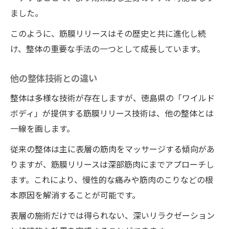
神的リフレッシュ
ました。
心と体のつながりを再認識する
このように、筋膜リリースはその歴史と共に進化し続
施術後の心地よい余韻
け、整体の重要な手法の一つとして成長しています。
深部からのアプローチ整体院ワイルドボディで
得る血行促進と代謝改善
他の整体技術との違い
血行促進がもたらす体への恩恵
整体は多様な技術が存在しますが、徳島県の「ワイルド
代謝改善の具体的な効果
ボディ」が提供する筋膜リリース技術は、他の整体とは
施術直後の体の反応
一線を画します。
代謝向上の持続性
従来の整体は主に表層の筋肉をマッサージする傾向があ
健康習慣としての整体
りますが、筋膜リリースは深部筋肉にまでアプローチし
血行と代謝を良くする生活習慣
ます。これにより、慢性的な痛みや筋肉のこりなどの根
ワイルドボディで体験できる筋膜リリース整体
本原因を解消することが可能です。
の特徴と魅力
表層の施術だけでは得られない、深いリラクゼーション
地域的な特徴と注目点