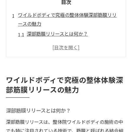
目次
ワイルドボディで究極の整体体験深部筋膜リリ
ースの魅力
深部筋膜リリースとは何か？
筋膜リリースの歴史と進化
他の整体技術との違い
具体的な施術の流れ
施術中に感じる体の変化
ワイルドボディで究極の整体体験深
施術後の効果的な過ごし方
部筋膜リリースの魅力
整体で心身のリフレッシュをワイルドボディで
得られる理由
深部筋膜リリースとは何か？
徳島県の整体院ワイルドボディの特色
深部筋膜リリースは、整体院ワイルドボディの施術の中
心身のリフレッシュが必要な理由
でも特に注目されている技術で、筋膜と呼ばれる結合組