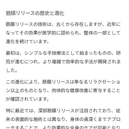
筋膜リリースの効果
筋膜リリースの歴史と進化
深層筋膜リリースが健康に与える影響
筋膜リリースの技術は、古くから存在しますが、近年に
痛みの軽減と可動域の改善
なってその効果が医学的に認められ、整体の一部として
長期的な健康維持のサポート
進化を続けています。
地域独自の整体施術の利点
最初は、シンプルな手技療法として始まったものの、研
施術者の専門性とその影響
究が進むにつれ、より複雑で効率的な手法が開発されま
効果を最大限に引き出す方法
した。
整体院ワイルドボディ体験で感じる心と体の解
この進化により、筋膜リリースは単なるリラクゼーショ
放感
ン以上のものとなり、肉体的な健康改善に寄与すること
施術中の心地よさとリラックス
が確認されています。
心のストレスも解放される瞬間
特に最近では、深部筋膜リリースが注目されており、従
身体が軽くなる具体的な感覚
来の表面的な施術とは異なり、身体の奥深くまでアプロ
整体院ワイルドボディの施術がもたらす精
ーチすることで、より効果的な全身のケアが可能となり