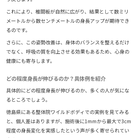
の施術の効果
これにより、椎間板が自然に広がり、結果として数ミリ
安心して通える整体院ワイルドボディの特
メートルから数センチメートルの身長アップが期待でき
徴
るのです。
施術後の変化と感想
さらに、この姿勢改善は、身体のバランスを整えるだけ
整体院ワイルドボディの施術を続けること
でなく、呼吸の質を向上させる効果もあるため、心身の
のメリット
健康にも寄与します。
体験者の声に学ぶ整体院ワイルドボディの
どの程度身長が伸びるのか？具体例を紹介
施術の魅力
具体的にどの程度身長が伸びるのか、多くの人が気にな
身長アップに成功した具体例
るところでしょう。
徳島県にある整体院ワイルドボディでの実例を見てみる
と、個人差はありますが、施術後に1mmから最大で3cm
程度の身長変化を実感したという声が多く寄せられてい