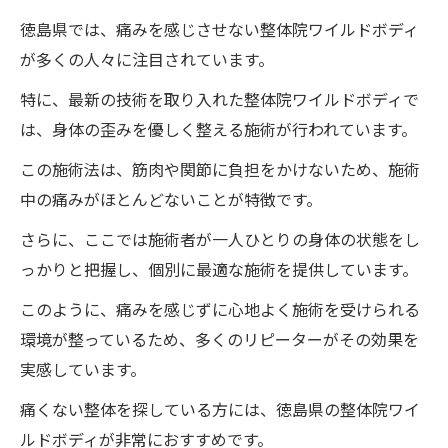
徳島県では、痛みを感じさせない整体院ワイルドボディ
痛みを最小限に抑える技術
が多くの人々に注目されています。
施術前後のカウンセリングの重要性
特に、最新の技術を取り入れた整体院ワイルドボディで
リラックスできる施術環境の紹介
は、身体の歪みを優しく整える施術が行われています。
整体師のスキルと信頼性
この施術法は、筋肉や関節に負担をかけないため、施術
痛くない施術を選ぶ理由
中の痛みがほとんどないことが特徴です。
徳なぜ整体院ワイルドボディの施術で身長が伸
さらに、ここでは施術者が一人ひとりの身体の状態をし
びるのかそのメカニズムと効果を解説
っかりと把握し、個別に最適な施術を提供しています。
整体院ワイルドボディの施術で身長が伸び
このように、痛みを感じずに心地よく施術を受けられる
る理由とは
環境が整っているため、多くのリピーターがその効果を
体の歪みを整える重要性
実感しています。
背骨矯正がもたらす身長改善
痛くない整体を探している方には、徳島県の整体院ワイ
整体院ワイルドボディによる姿勢改善の効
ルドボディが非常におすすめです。