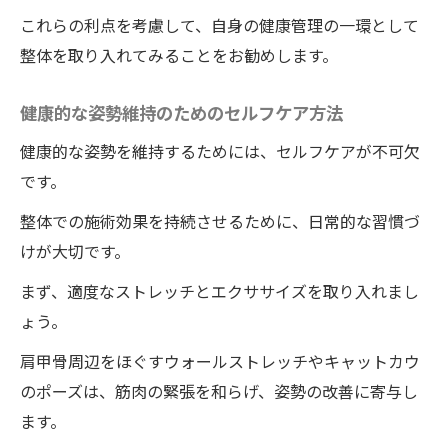
これらの利点を考慮して、自身の健康管理の一環として
具体的な施術プロセスの紹介
整体を取り入れてみることをお勧めします。
整体師の専門知識と安心感の提供
痛みのない施術がもたらす長期的な効果
健康的な姿勢維持のためのセルフケア方法
1mm千円の料金システムが生む整体業界の新常
健康的な姿勢を維持するためには、セルフケアが不可欠
識
です。
新料金システムがもたらすメリット
整体での施術効果を持続させるために、日常的な習慣づ
お財布に優しいサービスの秘密
けが大切です。
透明性のある料金体系の重要性
まず、適度なストレッチとエクササイズを取り入れまし
ょう。
他の整体院との料金比較
肩甲骨周辺をほぐすウォールストレッチやキャットカウ
徳島県全体に広がる新しい料金モデル
のポーズは、筋肉の緊張を和らげ、姿勢の改善に寄与し
料金以上の価値を提供する施術内容
ます。
整体がもたらす健康面での恩恵ワイルドボディ