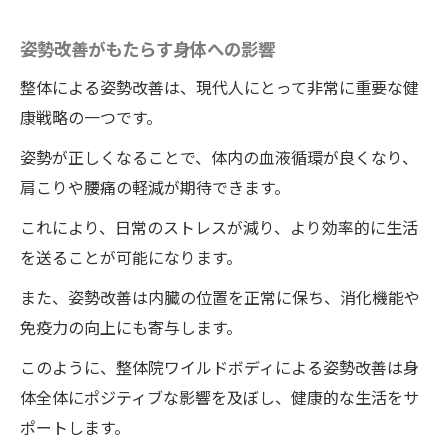
身長アップに向けた地域の取り組み
姿勢改善がもたらす身体への影響
整体で変わる！身長の悩みを解消するワイルド
ボディの方法
整体による姿勢改善は、現代人にとって非常に重要な健
悩みを解消するためのステップ
康戦略の一つです。
ワイルドボディの効果的な方法
姿勢が正しくなることで、体内の血液循環が良くなり、
施術後のアフターケアが重要
肩こりや腰痛の軽減が期待できます。
身長の悩みを理解する整体師
これにより、日常のストレスが減り、より効率的に生活
整体で身長の悩みを解決した事例
を送ることが可能になります。
整体院ワイルドボディの施術を通じた自信
また、姿勢改善は内臓の位置を正常に保ち、消化機能や
回復のプロセス
免疫力の向上にも寄与します。
徳島県で身長が伸びる整体院ワイルドボディの
このように、整体院ワイルドボディによる姿勢改善は身
魅力痛くない施術で安心の理由
体全体にポジティブな影響を及ぼし、健康的な生活をサ
痛みを感じさせない整体院ワイルドボディ
ポートします。