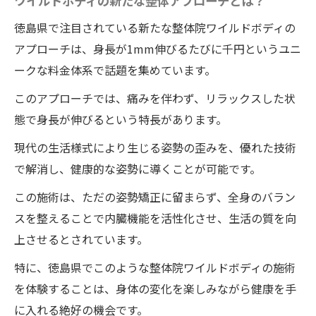
ワイルドボディの新たな整体アプローチとは？
整体院ワイルドボディの施術体験の流れと
徳島県で注目されている新たな整体院ワイルドボディの
その魅力
アプローチは、身長が1mm伸びるたびに千円というユニ
体験レポート：身長アップの実際
ークな料金体系で話題を集めています。
整体体験の前と後で何が変わるか
このアプローチでは、痛みを伴わず、リラックスした状
長期的な視点で見る整体体験の価値
態で身長が伸びるという特長があります。
整体を活用して身長を伸ばす！徳島県板野郡藍
現代の生活様式により生じる姿勢の歪みを、優れた技術
住町のワイルドボディの施術選択肢
で解消し、健康的な姿勢に導くことが可能です。
藍住町での整体選びのポイント
この施術は、ただの姿勢矯正に留まらず、全身のバラン
地元の人々に愛される整体院
スを整えることで内臓機能を活性化させ、生活の質を向
初心者でも安心の整体選び
上させるとされています。
地元で信頼される整体院の特長
特に、徳島県でこのような整体院ワイルドボディの施術
藍住町の整体院ワイルドボディの評判と口
を体験することは、身体の変化を楽しみながら健康を手
コミ
に入れる絶好の機会です。