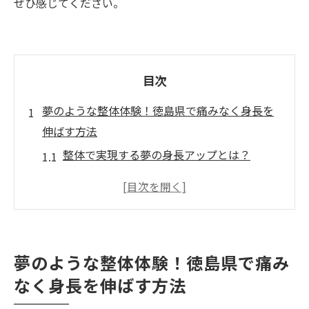
ぜひ感じてください。
目次
夢のような整体体験！徳島県で痛みなく身長を
伸ばす方法
整体で実現する夢の身長アップとは？
なぜ痛みを感じない整体が注目されるのか
徳島県で話題の整体院ワイルドボディの具
体的な施術内容
施術後の効果を最大限にするためのポイン
夢のような整体体験！徳島県で痛み
ト
なく身長を伸ばす方法
実際に整体を受けた人々の声と体験談