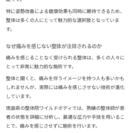
徳島県で人気の痛くない整体院ワイルドボ
特に姿勢改善による健康効果も同時に期待できるため、
ディの秘密
整体は多くの人にとって魅力的な選択肢となっていま
施術中にリラックスするためのヒント
す。
身長アップ効果のメカニズムを解説
どの程度身長が伸びるのか？具体例を紹介
なぜ痛みを感じない整体が注目されるのか
施術前後の変化を最大限に引き出す方法
痛みを感じることなく受けられる整体は、多くの人々に
整体の施術がもたらす心身のリラクゼーシ
とって非常に魅力的な施術です。
ョン
整体と聞くと、痛みを伴うイメージを持つ人も多いかも
料金は伸びた分だけ！徳島県で整体を試してみ
しれませんが、実際には痛みを感じさせない技術が進化
よう
しています。
斬新な料金体系が支持される理由
徳島県の整体院ワイルドボディでは、熟練の整体師が患
料金制度の詳しい説明とそのメリット
者の状態を詳細に分析し、最適な圧力や手技を用いるこ
徳島県での試してみたい整体の選び方
とで、痛みを感じさせずに施術を行います。
初めての方でも安心して受けられる整体