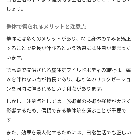
痛くない整体で安心！ワイルドボディの身長ア
しょう。
ップ施術
整体で得られるメリットと注意点
痛みを抑える独自の技術
リラックスできる施術環境
整体には多くのメリットがあり、特に身体の歪みを矯正
することで身長が伸びるという効果には注目が集まって
ワイルドボディの施術プロセス
います。
整体師の経験と信頼性
安全性を重視した施術方法
徳島県で提供される整体院ワイルドボディの施術は、痛
みを伴わない点が特長であり、心と体のリラクゼーショ
痛くない施術の人体科学的根拠
ンを同時に得られるという利点があります。
整体院ワイルドボディの施術で自然に身長を伸
しかし、注意点としては、施術者の技術や経験が大きく
ばす方法とその効果
影響するため、信頼できる整体院を選ぶことが重要で
骨格調整と身長の関係
す。
自然な手法のメリット
また、効果を最大化するためには、日常生活でも正しい
整体院ワイルドボディの施術による身長ア