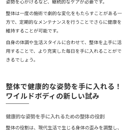
姿勢を心がけるなど、継続的なケアが必要です。
ップ事例
整体は一度の施術で劇的な変化をもたらすことがある一
人体科学的に裏付けられた効果
方で、定期的なメンテナンスを行うことでさらに健康を
身長以外の健康への影響
維持することが可能です。
整体で得られる長期的な効果
自身の体調や生活スタイルに合わせて、整体を上手に活
1mm千円の料金体系が魅力！ワイルドボディの
用することで、より充実した毎日を手に入れることがで
整体の特長
きるでしょう。
透明性のある料金システム
費用対効果の高い施術
整体で健康的な姿勢を手に入れる！
料金体系の魅力とその理由
ワイルドボディの新しい試み
利用者満足度の高い料金設定
料金に関するよくある質問
料金設定が与える安心感
健康的な姿勢を手に入れるための整体の役割
身長アップを目指す方必見！ワイルドボディで
整体の役割は、現代生活で生じる身体の歪みを調整し、