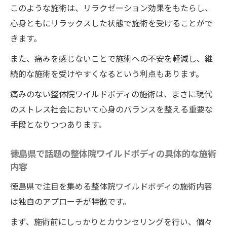
このような施術は、リラクゼーション効果をもたらし、
体験者の口コミから見る料金満足度
心身ともにリラックスした状態で施術を受けることがで
コストパフォーマンスを重視した整体選び
きます。
徳島県で話題の整体！リラックスしながら身長
また、痛みを感じないことで施術への不安を軽減し、継
を伸ばす
続的な施術を受けやすくなるという利点もあります。
リラックスしながら身長が伸びる理由
痛みのない整体院ワイルドボディの施術は、まさに現代
整体の施術がリラクゼーションに与える効
のストレス社会において心身のバランスを整える重要な
果
手段となりつつあります。
徳島県での癒しの整体院ワイルドボディの
施術体験とは？
徳島県で話題の整体院ワイルドボディの具体的な施術
リラックスを促進するための施術環境
内容
ストレス解消と身長アップを両立する整体
徳島県で注目を集める整体院ワイルドボディの施術内容
施術後のリラックス状態を保つための方法
は独自のアプローチが特徴です。
整体で健康と美しい姿勢を両立！ワイルドボデ
まず、施術前にしっかりとカウンセリングを行い、個々