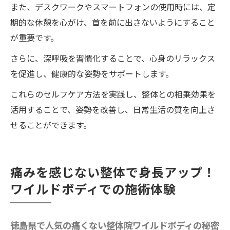
また、デスクワークやスマートフォンの使用時には、定
での体験談
期的な休憩を心がけ、首を前に出さないようにすること
整体で得られる健康の向上効果
が重要です。
実際の体験談から見る整体院ワイルドボデ
さらに、深呼吸を習慣化することで、心身のリラックス
ィの施術の利点
を促進し、健康的な姿勢をサポートします。
身長だけでなく全身の健康向上
これらのセルフケア方法を実践し、整体との相乗効果を
整体院ワイルドボディの利用者の声を集め
活用することで、姿勢を改善し、日常生活の質を向上さ
て
せることができます。
定期的な整体がもたらす健康維持
整体院ワイルドボディで改善された健康状
痛みを感じない整体で身長アップ！
態の事例
ワイルドボディでの施術体験
痛くない整体で安心！徳島の整体院ワイルドボ
ディでの実際の施術内容
徳島県で人気の痛くない整体院ワイルドボディの秘密
整体院ワイルドボディでの施術の流れ