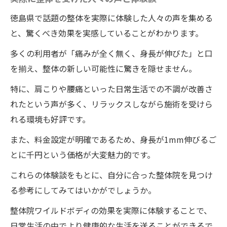
整体によるボディラインの変化を体験
徳島県で話題の整体を実際に体験した人々の声を集める
理想のスタイルを維持するための施術プラ
と、驚くべき効果を実感していることがわかります。
ン
多くの利用者が「痛みが全く無く、身長が伸びた」と口
施術後のライフスタイル改善提案
を揃え、整体の新しい可能性に驚きを隠せません。
徳島県板野郡藍住町で身長を伸ばす整体の魅力
特に、肩こりや腰痛といった日常生活での不調が改善さ
を徹底解説
れたという声が多く、リラックスしながら施術を受けら
ワイルドボディが選ばれる理由
れる環境も好評です。
整体で実現する自然な身長アップ
また、料金設定が明確であるため、身長が1mm伸びるご
ワイルドボディでの整体施術のユニークな
とに千円という価格が大変魅力的です。
特長
これらの体験談をもとに、自分に合った整体院を見つけ
利用者の声から見る整体の効果
る参考にしてみてはいかがでしょうか。
ワイルドボディの整体と他の整体の違い
整体院ワイルドボディの効果を実際に体験することで、
身長が伸びる整体の将来性
日常生活の中でより健康的な生活を送ることができるで