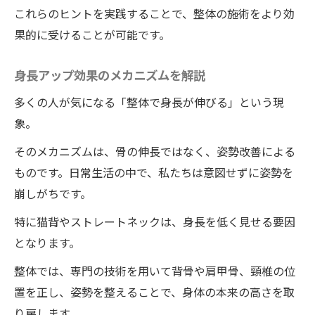
整体院ワイルドボディの施術と健康の意外な関
これらのヒントを実践することで、整体の施術をより効
係痛みを取り除き身長も伸ばす秘訣
果的に受けることが可能です。
整体院ワイルドボディの施術がもたらす健
身長アップ効果のメカニズムを解説
康効果の全貌
痛みの軽減と身長改善の関連性
多くの人が気になる「整体で身長が伸びる」という現
象。
整体院ワイルドボディの施術による体全体
の健康改善
そのメカニズムは、骨の伸長ではなく、姿勢改善による
ものです。日常生活の中で、私たちは意図せずに姿勢を
日常生活での整体の活用法
崩しがちです。
整体で得られるストレス軽減効果
特に猫背やストレートネックは、身長を低く見せる要因
健康維持における整体の役割
となります。
徳島県の整体院ワイルドボディで安心して身長
整体では、専門の技術を用いて背骨や肩甲骨、頸椎の位
アップ体験者の声から学ぶ
置を正し、姿勢を整えることで、身体の本来の高さを取
実際の体験談で見る整体院ワイルドボディ
り戻します。