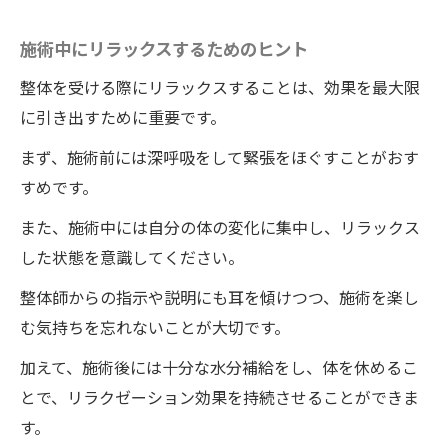
果
施術中にリラックスするためのヒント
人体科学的根拠に基づく施術内容
整体を受ける際にリラックスすることは、効果を最大限
整体院ワイルドボディの施術と身長の関係
に引き出すために重要です。
を理解する
まず、施術前には深呼吸をして緊張をほぐすことがおす
整体選びのポイント徳島県で優秀な整体を見つ
すめです。
ける方法
また、施術中には自分の体の変化に集中し、リラックス
優れた整体院の見つけ方
した状態を意識してください。
口コミや評価を活用する方法
整体師からの指示や説明にも耳を傾けつつ、施術を楽し
施術内容をチェックするポイント
む気持ちを忘れないことが大切です。
徳島県で信頼できる整体院リスト
加えて、施術後には十分な水分補給をし、体を休めるこ
整体院選びの基準と注意点
とで、リラクゼーション効果を持続させることができま
初めての整体院選びで失敗しないために
す。