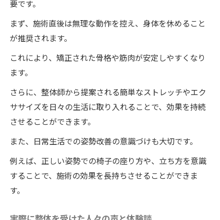
要です。
ワイルドボディでの実績豊富な施術者によ
まず、施術直後は無理な動作を控え、身体を休めること
るケア
が推奨されます。
施術後の効果を実感するためのフォローア
ップ
これにより、矯正された骨格や筋肉が安定しやすくなり
ます。
体験者の声から見る整体の満足度
整体院ワイルドボディの施術で得られる意
さらに、整体師から提案される簡単なストレッチやエク
外な健康効果
ササイズを日々の生活に取り入れることで、効果を持続
徳島県の整体院ワイルドボディの施術で健康と
させることができます。
理想のスタイルを手に入れる方法
また、日常生活での姿勢改善の意識づけも大切です。
理想のスタイルを実現する整体の力
例えば、正しい姿勢での椅子の座り方や、立ち方を意識
ワイルドボディで選ばれるスタイルアップ
することで、施術の効果を長持ちさせることができま
整体とは？
す。
健康的な体型を維持するための整体の活用
法
実際に整体を受けた人々の声と体験談