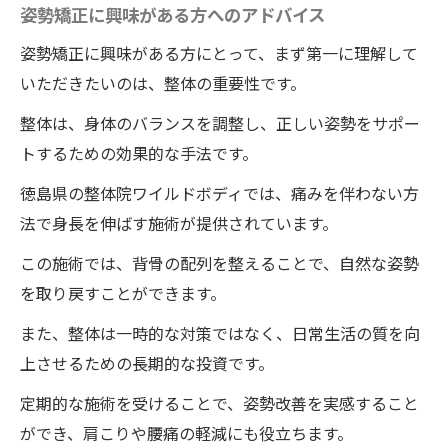
施術前に知っておくべき有痛性外脛骨の対
姿勢矯正に興味がある方へのアドバイス
策と準備
姿勢矯正に興味がある方にとって、まず第一に理解して
整体院ワイルドボディの施術後の即効性を
いただきたいのは、整体の重要性です。
実感！痛みが和らぐ瞬間
整体は、身体のバランスを調整し、正しい姿勢をサポー
整体院ワイルドボディの施術での有痛性外
トするための効果的な手法です。
脛骨改善例：患者の体験談
徳島県の整体院ワイルドボディでは、痛みを伴わない方
施術後のアフターケアとセルフメンテナン
法で身長を伸ばす施術が提供されています。
スの重要性
この施術では、背骨の配列を整えることで、自然な姿勢
徳島県で身長が伸びる整体の魅力痛くない施術
を取り戻すことができます。
で安心の理由
また、整体は一時的な対策ではなく、日常生活の質を向
痛みを感じさせない整体技術の秘密
上させるための長期的な投資です。
徳島県の整体院ワイルドボディが支持され
る理由
定期的な施術を受けることで、姿勢改善を実感すること
ができ、肩こりや腰痛の軽減にも役立ちます。
顧客が安心する施術環境の整え方