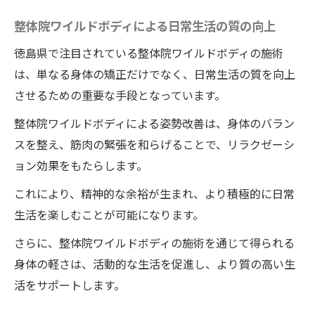
の技術の秘密
整体院ワイルドボディによる日常生活の質の向上
徳島県の整体院ワイルドボディが支持され
る理由
徳島県で注目されている整体院ワイルドボディの施術
は、単なる身体の矯正だけでなく、日常生活の質を向上
顧客が安心する施術環境の整え方
させるための重要な手段となっています。
具体的な施術プロセスの紹介
整体院ワイルドボディによる姿勢改善は、身体のバラン
整体師の専門知識と安心感の提供
スを整え、筋肉の緊張を和らげることで、リラクゼーシ
痛みのない施術がもたらす長期的な効果
ョン効果をもたらします。
1mm千円の料金システムが生む整体業界の新常
これにより、精神的な余裕が生まれ、より積極的に日常
識
生活を楽しむことが可能になります。
有痛性外脛骨とは？その痛みの原因とメカ
さらに、整体院ワイルドボディの施術を通じて得られる
ニズム
身体の軽さは、活動的な生活を促進し、より質の高い生
徳島の整体院ワイルドボディが提供する有
活をサポートします。
痛性外脛骨への効果的アプローチ