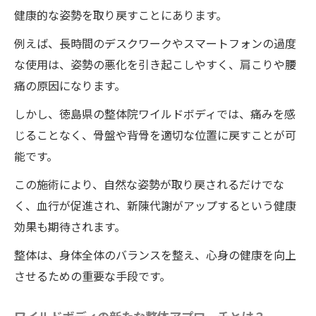
受けられる整体施術
健康的な姿勢を取り戻すことにあります。
施術前に知っておくべきこと
例えば、長時間のデスクワークやスマートフォンの過度
施術後の変化と実感
な使用は、姿勢の悪化を引き起こしやすく、肩こりや腰
施術を受ける際の注意点
痛の原因になります。
整体施術が選ばれる理由
しかし、徳島県の整体院ワイルドボディでは、痛みを感
他の方法と比較したメリット
じることなく、骨盤や背骨を適切な位置に戻すことが可
能です。
身長アップを目指すための継続的な取り組
み
この施術により、自然な姿勢が取り戻されるだけでな
く、血行が促進され、新陳代謝がアップするという健康
ワイルドボディでの整体体験が変える！あなた
効果も期待されます。
の身長の秘密
整体は、身体全体のバランスを整え、心身の健康を向上
体験者が語る劇的な変化
させるための重要な手段です。
整体院ワイルドボディの施術体験で得る心
の変化