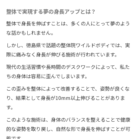
整体で得られるメリットと注意点
整体で実現する夢の身長アップとは？
整体で健康的な姿勢を手に入れる！ワイルドボ
ディの新しい試み
整体で身長を伸ばすことは、多くの人にとって夢のよう
健康的な姿勢を手に入れるための整体の役
な話かもしれません。
割
しかし、徳島県で話題の整体院ワイルドボディでは、実
ワイルドボディの新たな整体アプローチと
際に痛みなく身長が伸びる施術が行われています。
は？
現代の生活習慣や長時間のデスクワークによって、私た
姿勢改善がもたらす身体への影響
ちの身体は容易に歪んでしまいます。
整体院ワイルドボディによる日常生活の質
この歪みを整体によって改善することで、姿勢が良くな
の向上
り、結果として身長が10mm以上伸びることがありま
姿勢矯正に興味がある方へのアドバイス
す。
健康的な姿勢維持のためのセルフケア方法
このような施術は、身体のバランスを整えることで健康
痛みを感じない整体で身長アップ！ワイルドボ
的な姿勢を取り戻し、自然な形で身長を伸ばすことが可
ディでの施術体験
能です。