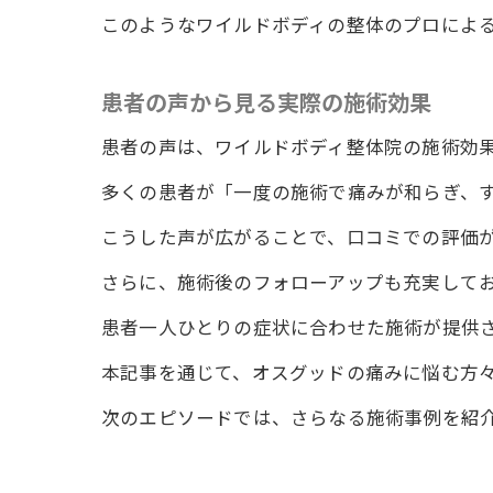
革新
このようなワイルドボディの整体のプロによ
患者
運動
患者の声から見る実際の施術効果
徳島
患者の声は、ワイルドボディ整体院の施術効
施術
多くの患者が「一度の施術で痛みが和らぎ、
こうした声が広がることで、口コミでの評価
さらに、施術後のフォローアップも充実して
患者一人ひとりの症状に合わせた施術が提供
本記事を通じて、オスグッドの痛みに悩む方
次のエピソードでは、さらなる施術事例を紹