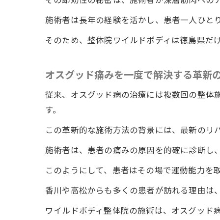
患者
施術者は長年の経験を活かし、患者一人ひと
香川県内
そのため、整体院ワイルドボディは徳島県だ
香川
地域
オスグッド痛みを一度で解決する革新
口コ
施術
従来、オスグッド病の治療には複数回の整体
す。
患者
香川
この革新的な施術方法の背景には、最新のリ
オスグッ
施術者は、患者の痛みの原因を的確に診断し
オス
このようにして、患者はその場で運動能力を
痛み
香川や高松からも多くの患者が訪れる理由は
整体
ワイルドボディ整体院の施術は、オスグッド
施術