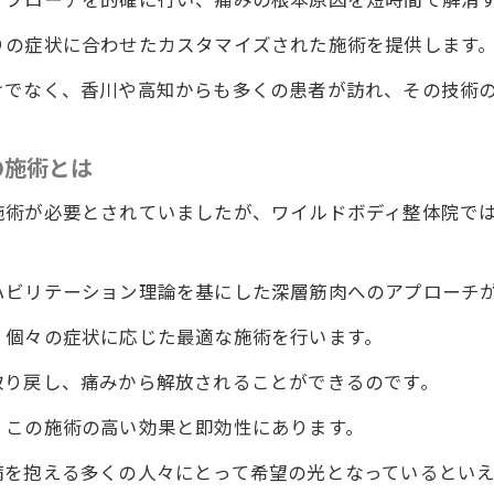
の経験談から見る整体院ワイルドボディの施術の効果
りの症状に合わせたカスタマイズされた施術を提供します
や高松市からも多くの患者が訪れる徳島の整体院ワイルド
けでなく、香川や高知からも多くの患者が訪れ、その技術
県内や高松市からの患者が集まる理由
を超えて支持される整体院の実力
の施術とは
ミで広がる整体院ワイルドボディの評判
に込められた豊富な専門知識
施術が必要とされていましたが、ワイルドボディ整体院で
一人ひとりに合わせた施術方法
県内各地や高松市から訪れる価値のある整体体験
ハビリテーション理論を基にした深層筋肉へのアプローチ
ドに悩む方々へ徳島の整体院ワイルドボディがもたらす劇
、個々の症状に応じた最適な施術を行います。
グッドに特化した施術の魅力
取り戻し、痛みから解放されることができるのです。
のない新しい日常を手に入れる方法
、この施術の高い効果と即効性にあります。
院ワイルドボディがもたらす生活の質の向上
病を抱える多くの人々にとって希望の光となっているとい
後の生活で実感する変化