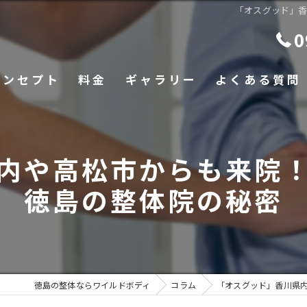
「オスグッド」
0
コンセプト
料金
ギャラリー
よくある質問
内や高松市からも来院
徳島の整体院の秘密
徳島の整体ならワイルドボディ
コラム
「オスグッド」香川県