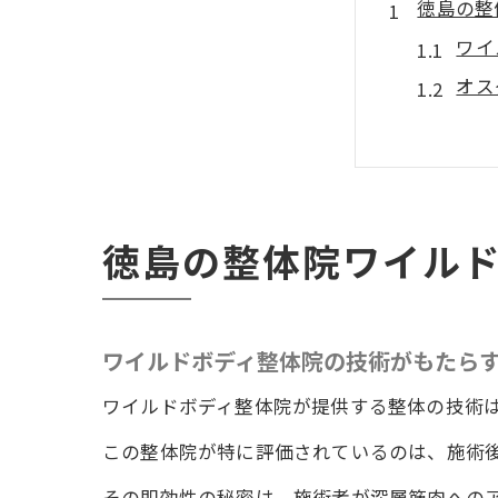
徳島の整
ワイ
オス
専門
一度
整体
患者
徳島の整体院ワイル
香川県内
走り
ワイルドボディ整体院の技術がもたら
高松
整体
ワイルドボディ整体院が提供する整体の技術
痛み
この整体院が特に評価されているのは、施術
高松
その即効性の秘密は、施術者が深層筋肉への