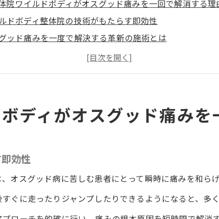
体院ワイルドボディがオスグッド痛みを一回で解消する理
ルドボディ整体院の技術がもたらす即効性
グッド痛みを一度で解決する革新の施術とは
知識で痛みを根本から解消する方法
の施術で痛みを取り除くメカニズム
のプロが明かすオスグッド解消の秘密
の声から見る実際の施術効果
ドボディがオスグッド痛みを
各地や高松市から訪れる人気の整体院でその場で走れる驚
出したくなる即効性の理由
す即効性
市からも訪れる患者の声を紹介
院ワイルドボディが提供する新しい生活への一歩
は、オスグッド病に苦しむ患者にとって瞬時に痛みを和ら
を忘れさせる施術の秘密
後すぐに走ったりジャンプしたりできるようになると、多
市からのアクセスとその魅力
アプローチを的確に行い、痛みの根本原因を短時間で解消