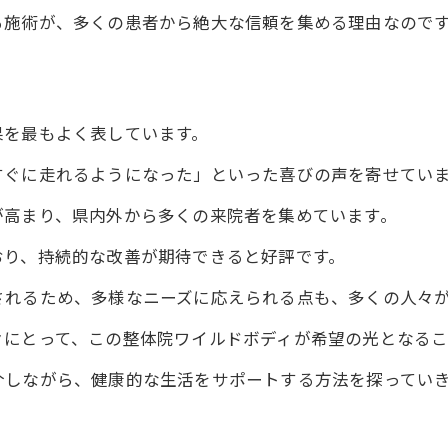
的技術がもたらす自由な動き
る施術が、多くの患者から絶大な信頼を集める理由なので
の生活を変える施術の力
の自由を取り戻すための整体院ワイルドボディの技術
の整体院ワイルドボディが提供する新たな可能性
果を最もよく表しています。
に込められた技術革新の秘密
すぐに走れるようになった」といった喜びの声を寄せてい
が高まり、県内外から多くの来院者を集めています。
おり、持続的な改善が期待できると好評です。
されるため、多様なニーズに応えられる点も、多くの人々
々にとって、この整体院ワイルドボディが希望の光となるこ
介しながら、健康的な生活をサポートする方法を探ってい