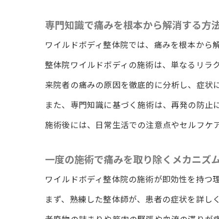
オス
専門知識で痛みを根本から解消する方
患者
ワイルドボディ整体院では、痛みを根本から
その場で
ジャ
整体院ワイルドボディの施術は、単なるリラ
一回
来院者の痛みの原因を徹底的に分析し、症状
患者
また、専門知識に基づく施術は、再発の防止
施術
施術後には、日常生活での注意点やセルフケ
ジャ
整体
一度の施術で痛みを取り除くメカニズ
即効性の
ワイルドボディ整体院の施術が即効性を持つ
なぜ
話題
まず、熟練した整体師が、患者の症状を詳し
患者