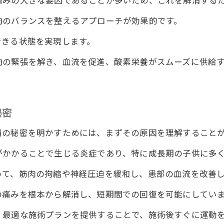
痛みの大きな要因であることが多いため、これを解消する
の整体院ワイルドボディの評判を築く技術力
肉のバランスを整えるアプローチが効果的です。
の即効性が生む生活への影響
できる状態を実現します。
院ワイルドボディが提供する未来への希望
肉の緊張を解き、血流を促進、酸素栄養がスムーズに供給
ボディ整体院の秘密に迫る！一回の施術で痛み解消
の背後にある科学と技術
を解消するための戦略
秘密
の来院で得られる安心感
消の秘密を明かすためには、まずその原因を理解すること
院が誇る施術の実績
がかかることで生じる炎症であり、特に成長期の子供に多
が驚く効果の秘密
解消のための新しいアプローチ
いて、筋肉の拘縮や神経圧迫を緩和し、患部の血流を改善
を打破する徳島の整体院ワイルドボディの革新的な技術
の痛みを根本から解消し、短期間での回復を可能にしてい
制限を解消するための施術方法
、最適な施術プランを提供することで、施術後すぐに運動