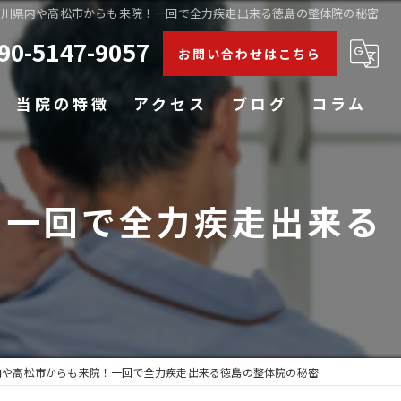
香川県内や高松市からも来院！一回で全力疾走出来る徳島の整体院の秘密
90-5147-9057
お問い合わせはこちら
当院の特徴
アクセス
ブログ
コラム
肩こり
！一回で全力疾走出来る
腰痛
膝
五十肩
姿勢矯正
内や高松市からも来院！一回で全力疾走出来る徳島の整体院の秘密