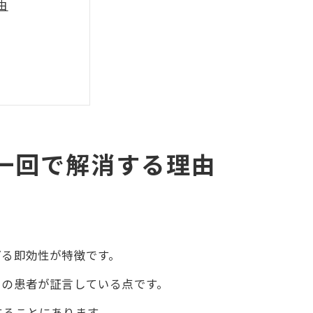
由
一回で解消する理由
きの施術
げる即効性が特徴です。
くの患者が証言している点です。
することにあります。