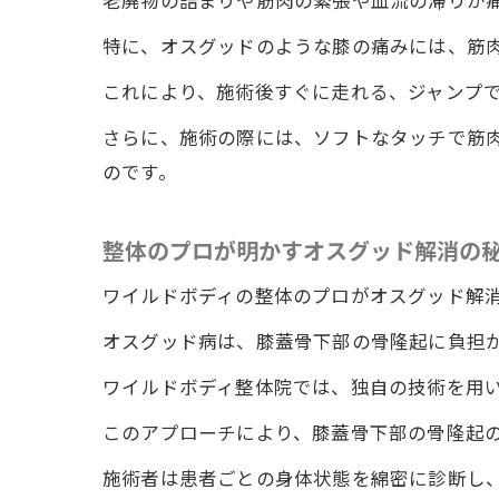
老廃物の詰まりや筋肉の緊張や血流の滞りが
徳島
特に、オスグッドのような膝の痛みには、筋
施術
これにより、施術後すぐに走れる、ジャンプ
整体
さらに、施術の際には、ソフトなタッチで筋
ワイルド
のです。
施術
痛み
整体のプロが明かすオスグッド解消の
一度
ワイルドボディの整体のプロがオスグッド解
整体
オスグッド病は、膝蓋骨下部の骨隆起に負担
患者
痛み
ワイルドボディ整体院では、独自の技術を用
運動制限
このアプローチにより、膝蓋骨下部の骨隆起
運動
施術者は患者ごとの身体状態を綿密に診断し