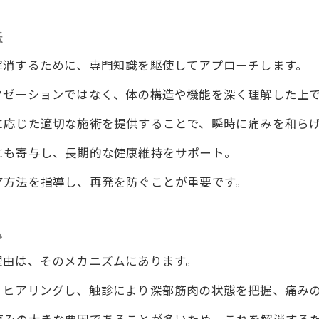
グッドを克服するための整体の役割
法
が語る劇的な変化の体験
解消するために、専門知識を駆使してアプローチします。
ジャンプ可能に！徳島の整体院ワイルドボディの効果を徹
ンプが可能になる施術の原理
クゼーションではなく、体の構造や機能を深く理解した上
の施術で得られる驚きの効果
に応じた適切な施術を提供することで、瞬時に痛みを和ら
の声から見る即効性の秘密
にも寄与し、長期的な健康維持をサポート。
がもたらす運動パフォーマンスの向上
ア方法を指導し、再発を防ぐことが重要です。
ンプを可能にする施術のプロセス
院ワイルドボディが提供する自由な動きの復活
ム
ある施術が話題沸騰！徳島の整体院ワイルドボディを探る
理由は、そのメカニズムにあります。
即効性があるのか、その理由を解明
になる施術の背景にある技術
くヒアリングし、触診により深部筋肉の状態を把握、痛み
が集まる理由とは？その人気の秘密