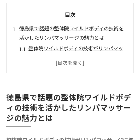
目次
徳島県で話題の整体院ワイルドボディの技術を
活かしたリンパマッサージの魅力とは
整体院ワイルドボディの技術がリンパマッ
サージに与える影響
ワイルドボディで注目のリンパマッサージ
の特長
整体とリンパの融合で得られる健康効果
徳島県で話題の整体院ワイルドボデ
プロが教えるリンパマッサージのスゴ技
ィの技術を活かしたリンパマッサー
リンパマッサージで整体の魅力を再発見
ジの魅力とは
徳島県の整体院ワイルドボディの施術が選
ばれる理由
整体院ワイルドボディの技術がリンパマッサージに与