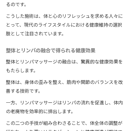
るのです。
徳島県の施術を体験
こうした施術は、体と心のリフレッシュを求める人々に
顔のリンパに働きかける効果
とって、現代のライフスタイルにおける健康維持の選択
一度で変わる顔の印象
肢として注目されています。
ワイルドボディのプロが施すリンパ技術
リンパマッサージで得られる顔の変化
整体とリンパの融合で得られる健康効果
施術後に感じる顔の軽さ
整体とリンパマッサージの融合は、驚異的な健康効果を
プロが教える顔のむくみ解消法
もたらします。
一度受けたら病みつきに！徳島県の整体技術が
整体は、身体の歪みを整え、筋肉や関節のバランスを改
光るリンパマッサージ
善する技術です。
リピーターが絶賛する施術の秘密
一方、リンパマッサージはリンパの流れを促進し、体内
病みつきになる心地よさの理由
の老廃物を効率的に排出します。
ワイルドボディで体感する究極のリラクゼ
この二つの手技が組み合わさることで、体全体の調整が
ーション