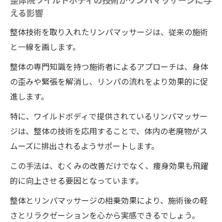
一回でむくみ解消！徳島県のリンパマッサージ
える影響
で感じる軽さ
整体技術を取り入れたリンパマッサージは、従来の施術
むくみが消える瞬間を体験
と一線を画します。
施術後の軽さを実感するポイント
ワイルドボディで体感する即効性の理由
整体の専門知識を持つ施術者によるアプローチは、身体
の歪みや緊張を解消し、リンパの流れをより効果的に促
むくみ解消のメカニズムを解説
進します。
一度で変わる体感、驚くべき効果
特に、ワイルドボディで提供されているリンパマッサー
リンパマッサージがもたらす軽さ
ジは、整体の技術を応用することで、体内の老廃物がス
整体の技術を活用したリンパマッサージで痩身
ムーズに排出されるようサポートします。
効果100%を実感
痩身効果を最大化する整体院ワイルドボデ
この手法は、むくみの改善だけでなく、痩身効果も飛躍
ィの施術技術
的に向上させる要因となっています。
リンパマッサージと痩身の関係
整体とリンパマッサージの相乗効果により、施術後の軽
ワイルドボディの施術で実感する痩身効果
さとリラクゼーションを心から実感できるでしょう。