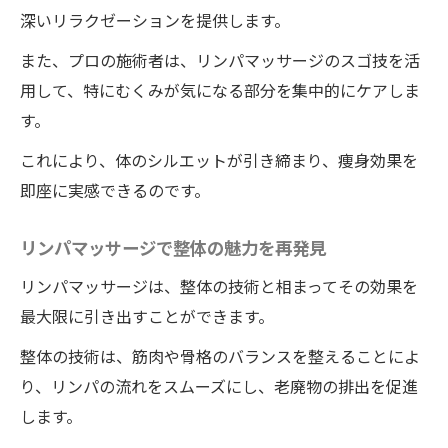
深いリラクゼーションを提供します。
整体とリンパの相乗効果
また、プロの施術者は、リンパマッサージのスゴ技を活
痩身効果を倍増させるポイント
用して、特にむくみが気になる部分を集中的にケアしま
徳島県で得られる驚きの成果
す。
プロの技術が生む理想の体型
これにより、体のシルエットが引き締まり、痩身効果を
施術後に体感する効果の高さ
即座に実感できるのです。
ワイルドボディで経験する融合の妙
リンパマッサージで整体の魅力を再発見
リンパマッサージは、整体の技術と相まってその効果を
最大限に引き出すことができます。
整体の技術は、筋肉や骨格のバランスを整えることによ
り、リンパの流れをスムーズにし、老廃物の排出を促進
します。