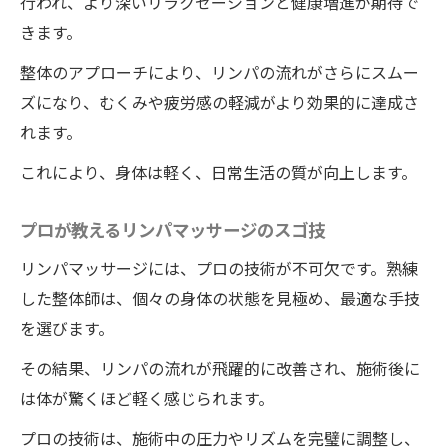
行われ、より深いリラクゼーションと健康増進が期待で
プロの技が生む安心感
きます。
一度試せばわかる魅力
整体のアプローチにより、リンパの流れがさらにスムー
徳島県の整体院ワイルドボディの施術技術
ズになり、むくみや疲労感の軽減がより効果的に達成さ
が支持される理由
れます。
むくみが嘘のように改善！ワイルドボディで体
これにより、身体は軽く、日常生活の質が向上します。
験するリンパマッサージの実力
即効性が魅力のむくみ改善法
プロが教えるリンパマッサージのスゴ技
徳島県で体験する実力派リンパマッサージ
リンパマッサージには、プロの技術が不可欠です。熟練
むくみ改善のメカニズムを解説
した整体師は、個々の身体の状態を見極め、最適な手技
一度の施術でわかる効果の凄さ
を選びます。
プロが施すむくみ改善の技術
その結果、リンパの流れが飛躍的に改善され、施術後に
徳島県の施術で実感する変化
は体が驚くほど軽く感じられます。
整体とリンパマッサージの融合が生む驚異の痩
プロの技術は、施術中の圧力やリズムを完璧に調整し、
身効果をワイルドボディで体験