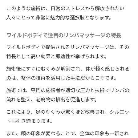
一度の施術で変わるボディライン
このような施術は、日常のストレスから解放されたい
整体院ワイルドボディの施術技術が支える
人々にとって非常に魅力的な選択肢となります。
痩身の秘密
ワイルドボディで注目のリンパマッサージの特長
徳島県で得られる理想の体型
驚異の効果！ワイルドボディで体験できるリン
ワイルドボディで提供されるリンパマッサージは、その
パマッサージで足が細くなる
特長として高い効果と即効性が挙げられます。
足のむくみを解消するプロの技
施術後にすぐにむくみが解消され、体が軽く感じられる
リンパマッサージで実現する美脚
のは、整体の技術を活用した手法だからこそです。
ワイルドボディの施術で見た目が変わる理
施術では、専門の施術者が適切な圧力と技術でリンパの
由
流れを整え、老廃物の排出を促進します。
一度の体験で細くなる足の秘密
これにより、足のむくみが驚くほど改善され、シルエッ
プロが教える足痩せのポイント
トも引き締まります。
ワイルドボディで実感する足の変化
また、顔の印象が変わることで、全体の印象も一新され
リンパマッサージの技術で顔の印象も変わる！