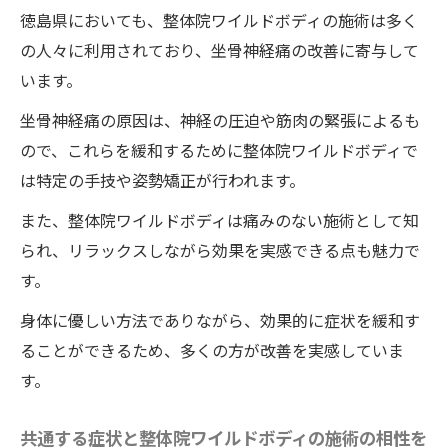
坐骨神経痛を克服するための整体のステッ
徳島県においても、整体院ワイルドボディの施術は多く
プ
の人々に利用されており、坐骨神経痛の改善に寄与して
整体を利用した痛みの緩和と予防
います。
坐骨神経痛から解放されるための整体プロ
坐骨神経痛の原因は、神経の圧迫や筋肉の緊張によるも
グラム
ので、これらを緩和するために整体院ワイルドボディで
徳島県の整体院選びで重視すべきポイント
は特定の手技や姿勢矯正が行われます。
整体での痛み改善テクニックの紹介
また、整体院ワイルドボディは痛みのない施術として知
坐骨神経痛改善をサポートする整体の役割
られ、リラックスしながら効果を実感できる点も魅力で
坐骨神経痛に終止符を打つ整体の新たなアプロ
す。
ーチ
身体に優しい方法でありながら、効果的に症状を緩和す
坐骨神経痛に対する整体の最新アプローチ
ることができるため、多くの方が改善を実感していま
整体の新概念がもたらす健康革命
す。
痛みからの解放を目指した整体の実践法
整体院ワイルドボディで坐骨神経痛の原因
共通する症状と整体院ワイルドボディの施術の相性を