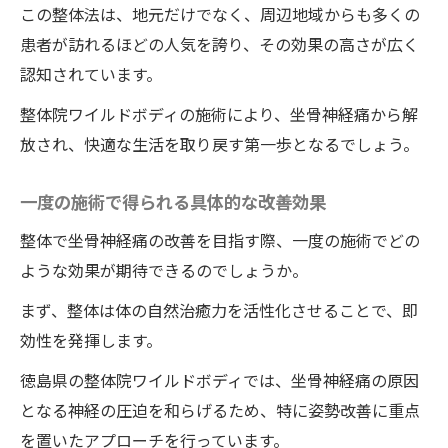
この整体法は、地元だけでなく、周辺地域からも多くの
坐骨神経痛の根本原因を整体で解消
患者が訪れるほどの人気を誇り、その効果の高さが広く
整体院ワイルドボディの施術が提供する未
認知されています。
来の健康
整体院ワイルドボディの施術により、坐骨神経痛から解
整体で実現ワイルドボディでの画期的な坐骨神
放され、快適な生活を取り戻す第一歩となるでしょう。
経痛の改善法
整体院ワイルドボディの新技術がもたらす
一度の施術で得られる具体的な改善効果
坐骨神経痛改善
整体で坐骨神経痛の改善を目指す際、一度の施術でどの
徳島県の整体院ワイルドボディが提供する
ような効果が期待できるのでしょうか。
独自メソッド
まず、整体は体の自然治癒力を活性化させることで、即
坐骨神経痛との闘いにおける整体の進化
効性を発揮します。
整体による痛みのトータルケア
坐骨神経痛改善に向けた整体の最新情報
徳島県の整体院ワイルドボディでは、坐骨神経痛の原因
となる神経の圧迫を和らげるため、特に姿勢改善に重点
健康な身体を取り戻すための整体アプロー
を置いたアプローチを行っています。
チ