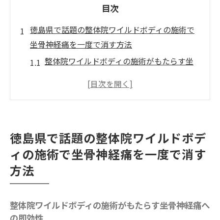
目次
徳島県で話題の整体院ワイルドボディの施術で
坐骨神経痛を一度で消す方法
整体院ワイルドボディの施術がもたらす坐
骨神経痛への即効性
徳島県で人気の整体院ワイルドボディの施
術法の詳細
一度の施術で得られる具体的な改善効果
徳島県で話題の整体院ワイルドボデ
坐骨神経痛に悩む方が知っておくべき整体
ィの施術で坐骨神経痛を一度で消す
の基礎知識
方法
共通する症状と整体院ワイルドボディの施
術の相性を解説
整体を受ける前に知っておくべきポイント
整体院ワイルドボディの施術がもたらす坐骨神経痛へ
の即効性