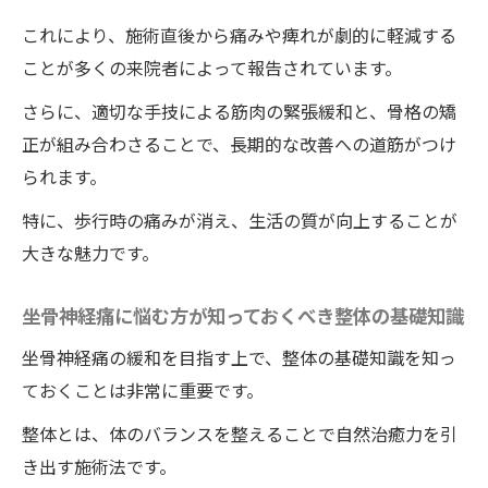
痛みから解放される整体の力ワイルドボディの
これにより、施術直後から痛みや痺れが劇的に軽減する
坐骨神経痛対策
ことが多くの来院者によって報告されています。
整体で実現する痛みの根本的解決
さらに、適切な手技による筋肉の緊張緩和と、骨格の矯
坐骨神経痛に効く整体院ワイルドボディの
正が組み合わさることで、長期的な改善への道筋がつけ
最新手法
られます。
整体による痛みのコントロール方法
特に、歩行時の痛みが消え、生活の質が向上することが
徳島県での坐骨神経痛対策の現状
大きな魅力です。
整体院ワイルドボディの施術がもたらす長
期的健康維持の重要性
坐骨神経痛に悩む方が知っておくべき整体の基礎知識
整体院ワイルドボディの施術を通じた痛み
坐骨神経痛の緩和を目指す上で、整体の基礎知識を知っ
からの解放プロセス
ておくことは非常に重要です。
整体院ワイルドボディの施術を利用して坐骨神
整体とは、体のバランスを整えることで自然治癒力を引
経痛を克服する方法
き出す施術法です。