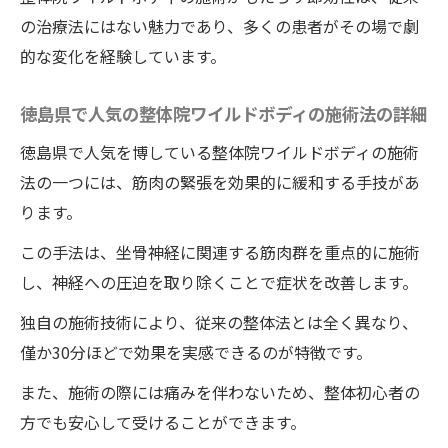
整体院ワイルドボディの施術で得られる痛
の治療法にはない魅力であり、多くの患者がその場で劇
みの改善とその持続性
的な変化を経験しています。
坐骨神経痛に効く整体術の種類
整体で歩行時の痛みを和らげる方法
徳島県で人気の整体院ワイルドボディの施術法の詳細
整体院ワイルドボディの施術がもたらす日
徳島県で人気を博している整体院ワイルドボディの施術
常生活へのポジティブな影響
法の一つには、筋肉の緊張を効果的に緩和する手技があ
快適な生活を取り戻す整体院ワイルドボディの
ります。
施術がもたらす坐骨神経痛への革命
この手法は、坐骨神経に関連する筋肉群を重点的に施術
整体院ワイルドボディの施術による生活の
し、神経への圧迫を取り除くことで症状を改善します。
質の向上事例
独自の施術技術により、従来の整体法とは全く異なり、
坐骨神経痛に対する革命的アプローチ
僅か30分ほどで効果を実感できるのが特徴です。
痛みのない生活を実現する整体の効果
また、施術の際には痛みを伴わないため、整体初心者の
整体院ワイルドボディの施術で健康的なラ
方でも安心して受けることができます。
イフスタイルを手に入れる