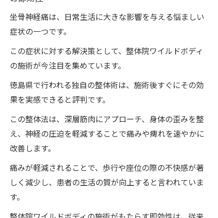
一度の施術で驚きの効果整体院ワイルドボディ
の施術による坐骨神経痛改善
坐骨神経痛は、日常生活に大きな影響を与える悩ましい
症状の一つです。
実際に効果を実感した利用者の声
整体院ワイルドボディの技術が坐骨神経痛
この症状に対する解決策として、整体院ワイルドボディ
を和らげる仕組み
の施術が今注目を集めています。
短時間で結果を出せる施術の秘密
徳島県で行われる独自の整体術は、施術後すぐにその効
坐骨神経痛改善に特化した整体の特長
果を実感できると評判です。
整体の効果を最大限に引き出すための準備
この整体法は、深層筋肉にアプローチ、身体の歪みを整
坐骨神経痛に特化した整体院選びのコツ
え、神経の圧迫を軽減することで痛みや痺れを速やかに
坐骨神経痛に苦しむ方への朗報ワイルドボディ
改善します。
の整体術
痛みが軽減されることで、歩行や座位の際の不快感が著
徳島県だからこそ可能な整体の利点
しく減少し、患者の生活の質が向上すると言われていま
痛みからの解放を実現する整体院ワイルド
す。
ボディの施術のプロセス
整体院ワイルドボディの施術がもたらす即効性は、従来