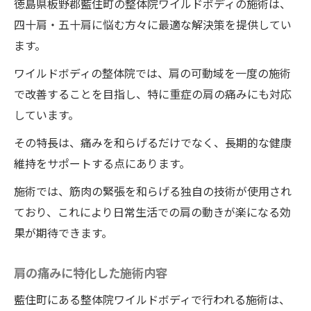
の施術で肩の可動域を広げる方法
徳島県板野郡藍住町の整体院ワイルドボディの施術は、
四十肩・五十肩とは
四十肩・五十肩に悩む方々に最適な解決策を提供してい
ます。
整体院ワイルドボディでの改善プロセス
可動域を広げるポイント
ワイルドボディの整体院では、肩の可動域を一度の施術
で改善することを目指し、特に重症の肩の痛みにも対応
施術後のリハビリ方法
しています。
整体後の生活習慣の改善
肩の健康を保つためのアドバイス
その特長は、痛みを和らげるだけでなく、長期的な健康
維持をサポートする点にあります。
徳島の専門整体院ワイルドボディで肩の痛みを
改善する驚異の施術
施術では、筋肉の緊張を和らげる独自の技術が使用され
専門整体とは何か
ており、これにより日常生活での肩の動きが楽になる効
果が期待できます。
肩の痛みのメカニズム
整体師の技術と経験
肩の痛みに特化した施術内容
施術による即効性の理由
藍住町にある整体院ワイルドボディで行われる施術は、
痛みの原因にアプローチする技術