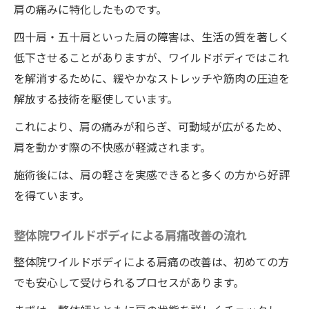
肩の痛みに特化したものです。
安全で効果的な施術方法
四十肩・五十肩といった肩の障害は、生活の質を著しく
整体で得られる肩の自由徳島藍住町のワイルド
低下させることがありますが、ワイルドボディではこれ
ボディのアプローチ
を解消するために、緩やかなストレッチや筋肉の圧迫を
肩の自由を取り戻す整体
解放する技術を駆使しています。
徳島藍住町の整体院ワイルドボディの施術
これにより、肩の痛みが和らぎ、可動域が広がるため、
の特徴
肩を動かす際の不快感が軽減されます。
肩の可動域を広げるアプローチ
施術後には、肩の軽さを実感できると多くの方から好評
整体による身体全体の改善
を得ています。
地域密着型の安心施術
肩の自由を実感するまでのステップ
整体院ワイルドボディによる肩痛改善の流れ
重症者も歓迎整体で肩の悩みを解決するワイル
整体院ワイルドボディによる肩痛の改善は、初めての方
ドボディの施術
でも安心して受けられるプロセスがあります。
重症者に対する整体院ワイルドボディの対