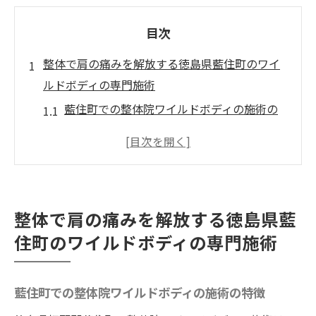
目次
整体で肩の痛みを解放する徳島県藍住町のワイ
ルドボディの専門施術
藍住町での整体院ワイルドボディの施術の
特徴
肩の痛みに特化した施術内容
整体院ワイルドボディによる肩痛改善の流
れ
整体で肩の痛みを解放する徳島県藍
施術前後の違いを実感
住町のワイルドボディの専門施術
重症者歓迎の確かな理由
お客様の声から見る整体の効果
藍住町での整体院ワイルドボディの施術の特徴
四十肩五十肩にさよなら整体院ワイルドボディ