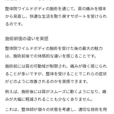
肩の健康を取り戻す徳島藍住町の整体院ワイル
整体院ワイルドボディの施術を通じて、肩の痛みを根本
ドボディの施術とは
から見直し、快適な生活を取り戻すサポートを受けられ
肩の健康を見直す整体
るのです。
徳島藍住町での施術方針
施術前後の違いを実感
整体が肩の健康に与える影響
整体院ワイルドボディの施術を受けた後の最大の魅力
施術後の長期ケアの重要性
は、施術前後での体感的な違いを感じることです。
健康な肩を維持するための習慣
施術前には肩の可動域が制限され、痛みが強く感じられ
整体施術を受ける前のチェックポイント
ることが多いですが、整体を受けることでこれらの症状
四十肩五十肩克服徳島の整体院ワイルドボディ
がどのように改善されるのかを実感できます。
で肩を楽にする秘訣
克服に向けた整体の役割
例えば、施術後には肩がスムーズに動くようになり、痛
みが大幅に軽減されることも少なくありません。
徳島の整体院ワイルドボディの施術の強み
肩を楽にするための具体的施術
これは、整体師が個々の状態を考慮し、適切な技術を用