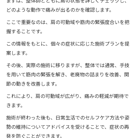
まずは、整体師とともに肩の状態を詳しくチェックし、
応
どのような動作で痛みが出るのかを確認します。
肩の悩みを徹底的に解決
長年の肩痛を克服する方法
ここで重要なのは、肩の可動域や筋肉の緊張度合いを把
握することです。
重症者が安心して通える理由
施術前後の変化を体感
この情報をもとに、個々の症状に応じた施術プランを提
案します。
肩の悩み解消への道のり
自然治癒力を引き出す徳島県の整体院ワイルド
その後、実際の施術に移りますが、整体では通常、手技
ボディで肩を楽に
を用いて筋肉の緊張を解き、老廃物の詰まりを改善、関
自然治癒力とは何か
節の動きを改善します。
整体で自然治癒力を高める方法
これにより、肩の可動域が広がり、痛みの軽減が期待で
肩の痛みを和らげる自然の力
きます。
整体と自然治癒の関係
施術が終わった後も、日常生活でのセルフケア方法や姿
セルフケアと整体の組み合わせ
勢の維持についてアドバイスを受けることで、症状の再
肩を楽にする日常の工夫
発を防ぐことができます。