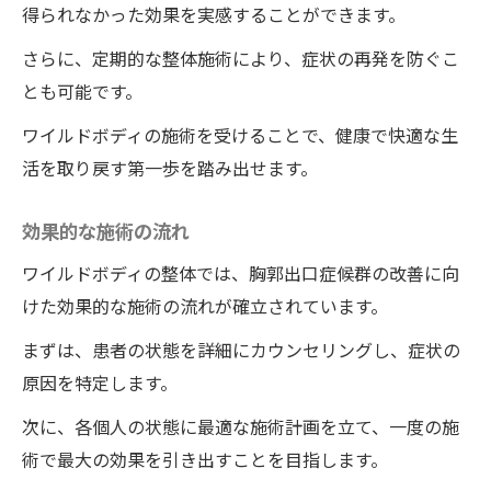
得られなかった効果を実感することができます。
さらに、定期的な整体施術により、症状の再発を防ぐこ
とも可能です。
ワイルドボディの施術を受けることで、健康で快適な生
活を取り戻す第一歩を踏み出せます。
効果的な施術の流れ
ワイルドボディの整体では、胸郭出口症候群の改善に向
けた効果的な施術の流れが確立されています。
まずは、患者の状態を詳細にカウンセリングし、症状の
原因を特定します。
次に、各個人の状態に最適な施術計画を立て、一度の施
術で最大の効果を引き出すことを目指します。