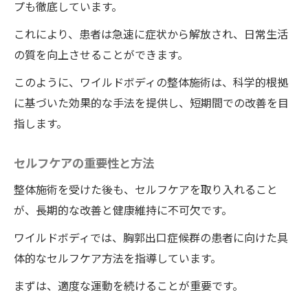
プも徹底しています。
これにより、患者は急速に症状から解放され、日常生活
の質を向上させることができます。
このように、ワイルドボディの整体施術は、科学的根拠
に基づいた効果的な手法を提供し、短期間での改善を目
指します。
セルフケアの重要性と方法
整体施術を受けた後も、セルフケアを取り入れること
が、長期的な改善と健康維持に不可欠です。
ワイルドボディでは、胸郭出口症候群の患者に向けた具
体的なセルフケア方法を指導しています。
まずは、適度な運動を続けることが重要です。