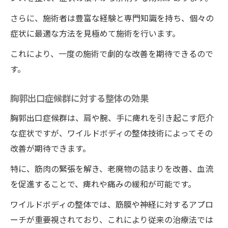
さらに、施術者は豊富な経験と専門知識を持ち、個々の
症状に最適な方法を見極めて施術を行います。
これにより、一度の施術で劇的な改善を期待できるので
す。
胸郭出口症候群に対する整体の効果
胸郭出口症候群は、肩や腕、手に痺れを引き起こす厄介
な症状ですが、ワイルドボディの整体技術によってその
改善が期待できます。
特に、筋肉の緊張を解き、老廃物の詰まりを改善、血流
を促進することで、痺れや痛みの緩和が可能です。
ワイルドボディの整体では、筋膜や神経に対するアプロ
ーチが重要視されており、これにより従来の治療法では