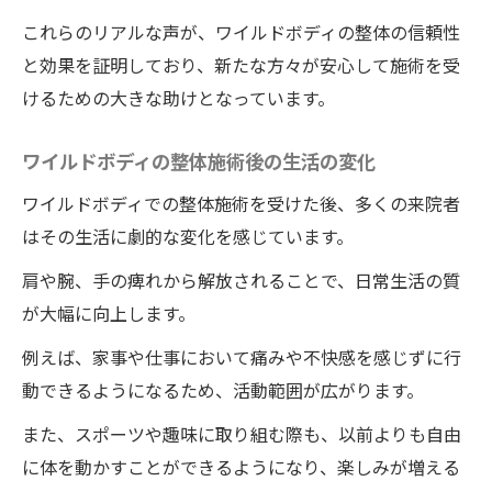
これらのリアルな声が、ワイルドボディの整体の信頼性
と効果を証明しており、新たな方々が安心して施術を受
けるための大きな助けとなっています。
ワイルドボディの整体施術後の生活の変化
ワイルドボディでの整体施術を受けた後、多くの来院者
はその生活に劇的な変化を感じています。
肩や腕、手の痺れから解放されることで、日常生活の質
が大幅に向上します。
例えば、家事や仕事において痛みや不快感を感じずに行
動できるようになるため、活動範囲が広がります。
また、スポーツや趣味に取り組む際も、以前よりも自由
に体を動かすことができるようになり、楽しみが増える