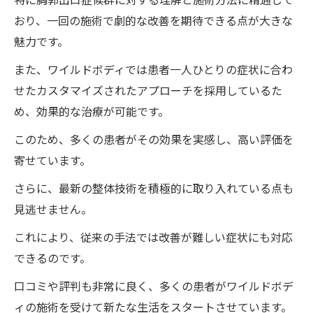
おり、一回の施術で劇的な改善を期待できる点が大きな
魅力です。
また、ワイルドボディでは患者一人ひとりの症状に合わ
せたカスタマイズされたアプローチを採用しているた
め、効果的な治療が可能です。
このため、多くの患者がその効果を実感し、高い評価を
寄せています。
さらに、最新の整体技術を積極的に取り入れている点も
見逃せません。
これにより、従来の手法では改善が難しい症状にも対応
できるのです。
口コミや評判も非常に良く、多くの患者がワイルドボデ
ィの施術を受けて新たな生活をスタートさせています。