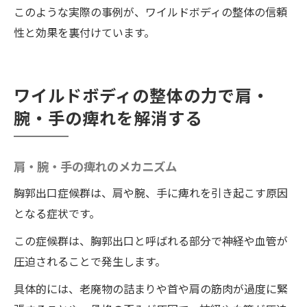
このような実際の事例が、ワイルドボディの整体の信頼
性と効果を裏付けています。
ワイルドボディの整体の力で肩・
腕・手の痺れを解消する
肩・腕・手の痺れのメカニズム
胸郭出口症候群は、肩や腕、手に痺れを引き起こす原因
となる症状です。
この症候群は、胸郭出口と呼ばれる部分で神経や血管が
圧迫されることで発生します。
具体的には、老廃物の詰まりや首や肩の筋肉が過度に緊