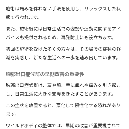
施術は痛みを伴わない手法を使用し、リラックスした状
態で行われます。
また、施術後には日常生活での姿勢や運動に関するアド
バイスも提供されるため、再発防止にも役立ちます。
初回の施術を受けた多くの方々は、その場での症状の軽
減を実感し、新たな生活への一歩を踏み出しています。
胸郭出口症候群の早期改善の重要性
胸郭出口症候群は、肩や腕、手に痺れや痛みを引き起こ
し、日常生活に大きな支障をきたすことがあります。
この症状を放置すると、悪化して慢性化する恐れがあり
ます。
ワイルドボディの整体では、早期の改善が重要視されて