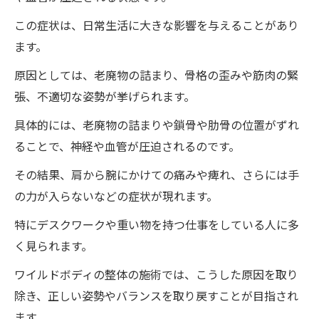
特徴
この症状は、日常生活に大きな影響を与えることがあり
人体科学的根拠に基づく整体アプローチ
ます。
施術後のアフターケアと再発防止
原因としては、老廃物の詰まり、骨格の歪みや筋肉の緊
他の治療法との違い
張、不適切な姿勢が挙げられます。
実際の施術例とその効果
具体的には、老廃物の詰まりや鎖骨や肋骨の位置がずれ
ワイルドボディの整体の力で肩・腕・手の痺れ
ることで、神経や血管が圧迫されるのです。
を解消する
その結果、肩から腕にかけての痛みや痺れ、さらには手
肩・腕・手の痺れのメカニズム
の力が入らないなどの症状が現れます。
ワイルドボディの整体が効果的な理由
特にデスクワークや重い物を持つ仕事をしている人に多
徳島県の整体院の選び方
く見られます。
ワイルドボディが選ばれる理由
ワイルドボディの整体の施術では、こうした原因を取り
整体施術の具体的な手法
除き、正しい姿勢やバランスを取り戻すことが目指され
セルフケアの重要性と方法
ます。