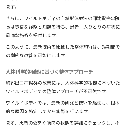
ます。
さらに、ワイルドボディの自然形体療法の師範資格の院
長は豊富な経験と知識を持ち、患者一人ひとりの症状に
最適な施術を提供します。
このように、最新技術を駆使した整体施術は、短期間で
の劇的な改善を可能にします。
人体科学的根拠に基づく整体アプローチ
胸郭出口症候群の改善には、人体科学的根拠に基づいた
ワイルドボディでの整体アプローチが不可欠です。
ワイルドボディでは、最新の研究と技術を駆使し、根本
的な原因を特定してから施術を行います。
まず、患者の姿勢や筋肉の状態を詳細にチェックし、不