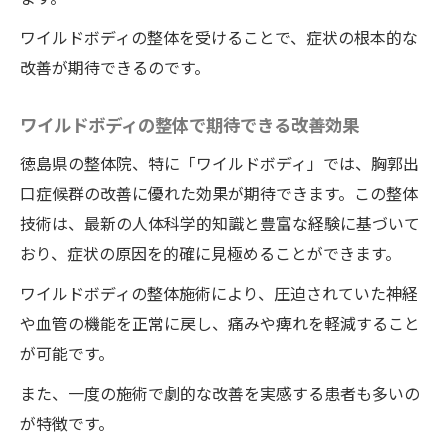
ワイルドボディで最先端の整体を体験胸郭出口
ワイルドボディの整体を受けることで、症状の根本的な
症候群の改善へ
改善が期待できるのです。
最先端整体の技術紹介
胸郭出口症候群に対する整体の効果
ワイルドボディの整体で期待できる改善効果
効果的な施術の流れ
徳島県の整体院、特に「ワイルドボディ」では、胸郭出
患者のリアルな体験談
口症候群の改善に優れた効果が期待できます。この整体
ワイルドボディの整体施術後の生活の変化
技術は、最新の人体科学的知識と豊富な経験に基づいて
ワイルドボディの施術予約方法
おり、症状の原因を的確に見極めることができます。
肩や腕の痺れから解放されるワイルドボディの
ワイルドボディの整体施術により、圧迫されていた神経
整体
や血管の機能を正常に戻し、痛みや痺れを軽減すること
痺れを解消するための整体施術
が可能です。
整体院選びのポイント
また、一度の施術で劇的な改善を実感する患者も多いの
施術後のアフターサポート
が特徴です。