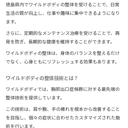
痺れの再発を防ぐ生活習慣
徳島県内でワイルドボディの整体を受けることで、日常
ワイルドボディの特長
生活の質が向上し、仕事や趣味に集中できるようになり
利用者の満足度調査結果
ます。
ワイルドボディの整体で胸郭出口症候群を根本
さらに、定期的なメンテナンス治療を受けることで、再
から改善
発を防ぎ、長期的な健康を維持することができます。
胸郭出口症候群の根本原因
ワイルドボディの整体は、身体のバランスを整えるだけ
根本的な改善を目指すワイルドボディの整
でなく、心身ともにリフレッシュする効果もあります。
体施術
施術前のカウンセリング
ワイルドボディの整体技術とは？
ワイルドボディのアプローチ方法
ワイルドボディでは、胸郭出口症候群に対する最先端の
再発しにくい体づくり
整体技術を提供しています。
ワイルドボディの整体施術の長期的な効果
この技術は、肩や腕、手の痺れを根本から改善すること
ワイルドボディの整体施術で胸郭出口症候群を
を目指し、個々の症状に合わせたカスタマイズされた施
改善する選択肢
術を行います。