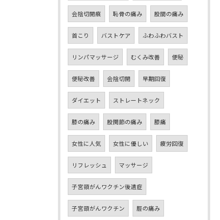
会陰切開痕
恥骨の痛み
股間の痛み
首こり
バストケア
ふわふわバスト
リンパマッサージ
むくみ改善
便秘
便秘改善
会陰切開
早期回復
ダイエット
ストレートネック
膝の痛み
股関節の痛み
膝痛
女性に人気
女性に優しい
疲労回復
リフレッシュ
マッサージ
子宮頸がんワクチン後遺症
子宮頸がんワクチン
脛の痛み