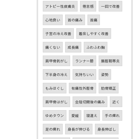
アトピー性皮膚炎
倦怠感
一回で改善
心地良い
首の痛み
首痛
子宮の冷え改善
着床しやすく改善
痛くない
成長痛
ふわふわ胸
肩甲骨剥がし
ランナー膝
腸脛靭帯炎
下半身の冷え
気持ちいい
姿勢
もみほぐし
有痛性外脛骨
肋骨矯正
肩甲骨はがし
会陰切開後の痛み
近く
ゆめタウン
愛媛
寝違え
手の痺れ
足の痺れ
身長が伸びる
身長伸ばし