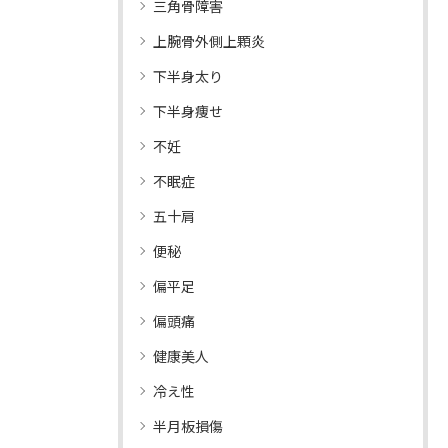
三角骨障害
上腕骨外側上顆炎
下半身太り
下半身痩せ
不妊
不眠症
五十肩
便秘
偏平足
偏頭痛
健康美人
冷え性
半月板損傷