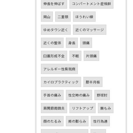
伸長を伸ばす
コンパートメント症候群
岡山
二重顎
ほうれい線
ゆめタウン近く
近くのマッサージ
近くの整体
身長
頭痛
臼蓋形成不全
不眠
片頭痛
アレルギー性紫斑病
カイロプラクティック
膝半月板
手首の痛み
性交時の痛み
野球肘
肩関節周囲炎
リフトアップ
腸もみ
顔のたるみ
頬の膨らみ
性行為通