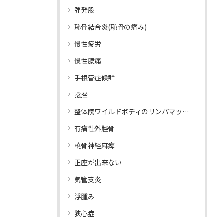
弾発股
恥骨結合炎(恥骨の痛み)
慢性疲労
慢性腰痛
手根管症候群
捻挫
整体院ワイルドボディのリンパマッサージ
有痛性外脛骨
橈骨神経麻痺
正座が出来ない
気管支炎
浮腫み
狭心症