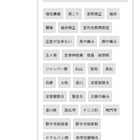
慢性腰痛
肩こり
姿勢矯正
猫背
腰痛
猫背矯正
変形性膝関節症
正座が出来ない
肩の痛み
腕の痛み
五十肩
坐骨神経痛 徳島 板野郡
ジャンパー膝
松山
高知
高松
兵庫
大阪
香川
足底筋膜炎
足底腱膜炎
鵞足炎
太腿の痛み
香川県
高松市
テニス肘
鳴門市
膝半月板損傷
膝半月板断裂
ドケルバン病
狭窄性腱鞘炎