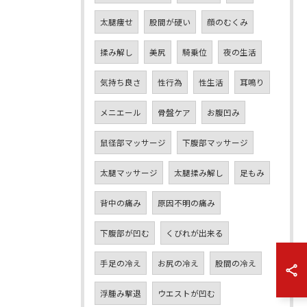
太腿痩せ
股間が硬い
顔のむくみ
揉み解し
美尻
騎乗位
夜の生活
気持ち良さ
性行為
性生活
耳鳴り
メニエール
骨盤ケア
お腹凹み
鼠径部マッサージ
下腹部マッサージ
太腿マッサージ
太腿揉み解し
足もみ
背中の痛み
原因不明の痛み
下腹部が凹む
くびれが出来る
手足の冷え
お尻の冷え
股間の冷え
浮腫み撃退
ウエストが凹む