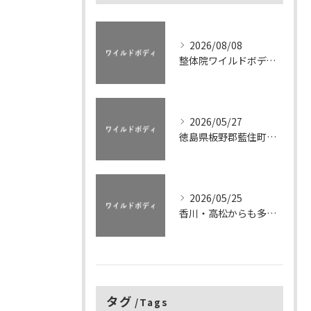
2026/08/08
整体院ワイルドボディで臼蓋形成不全の痛み消滅と筋肉調整で杖要らずの日常を実現
2026/05/27
徳島県板野郡藍住町の整体院ワイルドボディで手首・指の痛みを一回で改善し曲げ伸ばしを快適に
2026/05/25
香川・高松からも多数来院！変形性膝関節症の痛みが整体院ワイルドボディで一回で改善！体験と痛みなく歩けて階段も楽になる理由
タグ
Tags