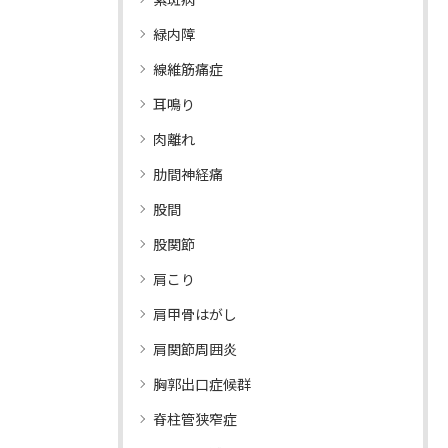
緑内障
線維筋痛症
耳鳴り
肉離れ
肋間神経痛
股間
股関節
肩こり
肩甲骨はがし
肩関節周囲炎
胸郭出口症候群
脊柱管狭窄症