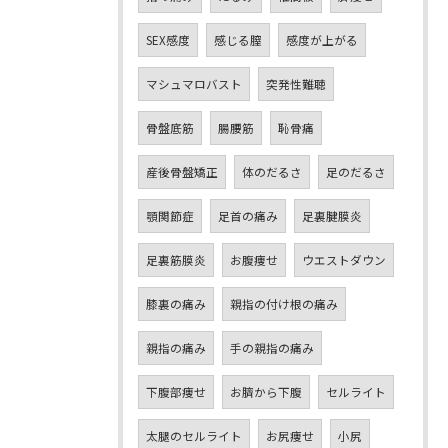
SEX感度
感じる膣
感度が上がる
マシュマロバスト
突発性難聴
骨盤底筋
腸腰筋
恥骨痛
産後骨盤矯正
体のだるさ
足のだるさ
顎関節症
足首の痛み
足裏腱膜炎
足裏筋膜炎
お腹痩せ
ウエストダウン
膝裏の痛み
親指の付け根の痛み
親指の痛み
手の親指の痛み
下腹部痩せ
お臍から下腹
セルライト
太腿のセルライト
お尻痩せ
小尻