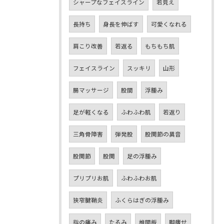
シャープなフェイスライン
若見え
長持ち
身長を伸ばす
可愛くなれる
肩こり改善
若返る
もちもち肌
フェイスライン
スッキリ
山形
腸マッサージ
股間
浮腫み
足が軽くなる
ふわふわ肌
若返り
三角骨障害
弾発股
股関節の異音
股関節
股関
足の浮腫み
プリプリお肌
ふわふわお肌
狭窄腱鞘炎
ふくらはぎの浮腫み
指の痛み
たるみ
椎間板
脚痩せ