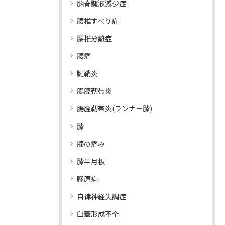
脳脊髄液減少症
腰椎すべり症
腰椎分離症
腰痛
腱鞘炎
腸脛靭帯炎
腸脛靭帯炎(ランナー膝)
膝
膝の痛み
膝半月板
膠原病
自律神経失調症
臼蓋形成不全