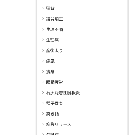
猫背
猫背矯正
生理不順
生理痛
産後太り
痛風
痩身
眼精疲労
石灰沈着性腱板炎
種子骨炎
突き指
筋膜リリース
紫斑病