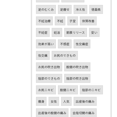
足のむくみ
足痩せ
冷え性
徳島県
不妊治療
不妊
子宝
体質改善
不妊症
妊活
筋膜リリース
安い
効果が高い
不感症
性交痛症
性交痛
お尻のできもの
お尻の吹き出物
股間の吹き出物
陰部のできもの
陰部の吹き出物
お尻ニキビ
股間ニキビ
陰部のニキビ
痩身
女性
人気
出産後の痛み
出産後の股間の痛み
会陰切開の痛み